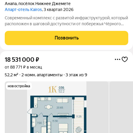
Анапа
,
посёлок Нижнее Джемете
Апарт-отель Kairos
, 3 квартал 2026
Современный комплекс с развитой инфраструктурой, который
расположен в шаговой доступности от побережья Чёрного
моря. Объект отличается выгодной локацией и уникальной
концепцией. Инфраструктура комплекса включает: -
Позвонить
Всесезонный подогреваемый бассейн с
18 531 000
₽
от 88 771 ₽ в месяц
52,2 м²
2-комн. апартаменты
3 этаж из 9
новостройка