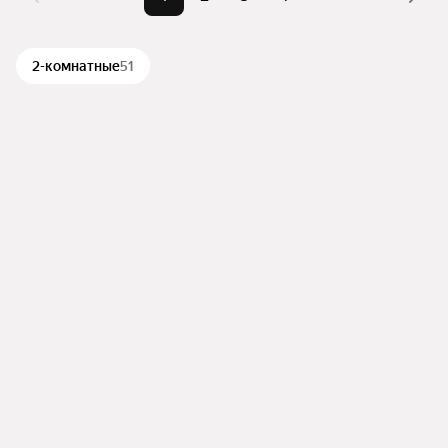
Самый дорогой объект
30,25 млн ₽
можете отсортировать результаты по стоимости 
квадратного метра или площади
2-комнатные
51