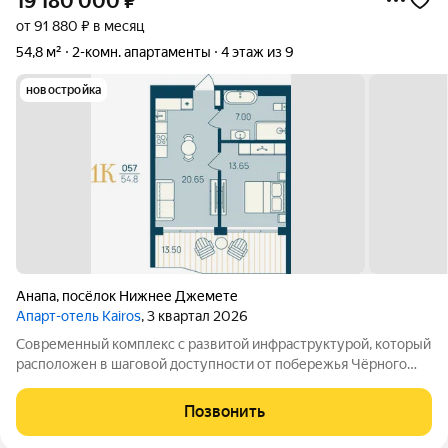
19 180 000
₽
от 91 880 ₽ в месяц
54,8 м²
2-комн. апартаменты
4 этаж из 9
новостройка
Анапа
,
посёлок Нижнее Джемете
Апарт-отель Kairos
, 3 квартал 2026
Современный комплекс с развитой инфраструктурой, который
расположен в шаговой доступности от побережья Чёрного
моря. Объект отличается выгодной локацией и уникальной
концепцией. Инфраструктура комплекса включает: -
Позвонить
Всесезонный подогреваемый бассейн с