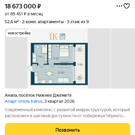
18 673 000
₽
от 89 451 ₽ в месяц
52,6 м²
2-комн. апартаменты
3 этаж из 9
новостройка
Анапа
,
посёлок Нижнее Джемете
Апарт-отель Kairos
, 3 квартал 2026
Современный комплекс с развитой инфраструктурой, который
расположен в шаговой доступности от побережья Чёрного
моря. Объект отличается выгодной локацией и уникальной
концепцией. Инфраструктура комплекса включает: -
Позвонить
Всесезонный подогреваемый бассейн с