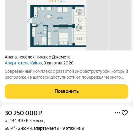
Анапа
,
посёлок Нижнее Джемете
Апарт-отель Kairos
, 3 квартал 2026
Современный комплекс с развитой инфраструктурой, который
расположен в шаговой доступности от побережья Чёрного
моря. Объект отличается выгодной локацией и уникальной
концепцией. Инфраструктура комплекса включает: -
Позвонить
Всесезонный подогреваемый бассейн с
30 250 000
₽
от 144 910 ₽ в месяц
55 м²
2-комн. апартаменты
9 этаж из 9