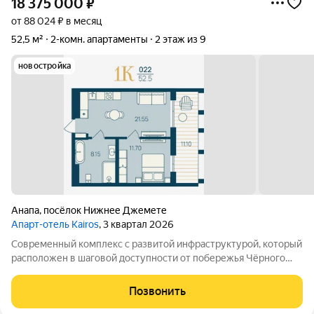
18 375 000
₽
от 88 024 ₽ в месяц
52,5 м²
2-комн. апартаменты
2 этаж из 9
новостройка
Анапа
,
посёлок Нижнее Джемете
Апарт-отель Kairos
, 3 квартал 2026
Современный комплекс с развитой инфраструктурой, который
расположен в шаговой доступности от побережья Чёрного
моря. Объект отличается выгодной локацией и уникальной
концепцией. Инфраструктура комплекса включает: -
Позвонить
Всесезонный подогреваемый бассейн с