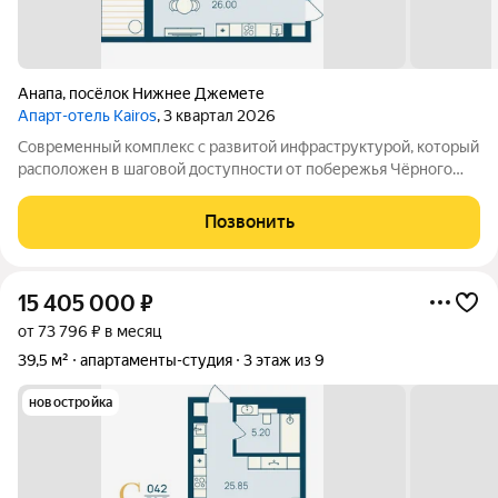
Анапа
,
посёлок Нижнее Джемете
Апарт-отель Kairos
, 3 квартал 2026
Современный комплекс с развитой инфраструктурой, который
расположен в шаговой доступности от побережья Чёрного
моря. Объект отличается выгодной локацией и уникальной
концепцией. Инфраструктура комплекса включает: -
Позвонить
Всесезонный подогреваемый бассейн с
15 405 000
₽
от 73 796 ₽ в месяц
39,5 м²
апартаменты-студия
3 этаж из 9
новостройка