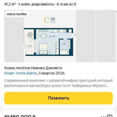
41,2 м²
1-комн. апартаменты
6 этаж из 9
новостройка
Анапа
,
посёлок Нижнее Джемете
Апарт-отель Kairos
, 3 квартал 2026
Современный комплекс с развитой инфраструктурой, который
расположен в шаговой доступности от побережья Чёрного
моря. Объект отличается выгодной локацией и уникальной
концепцией. Инфраструктура комплекса включает: -
Позвонить
Всесезонный подогреваемый бассейн с