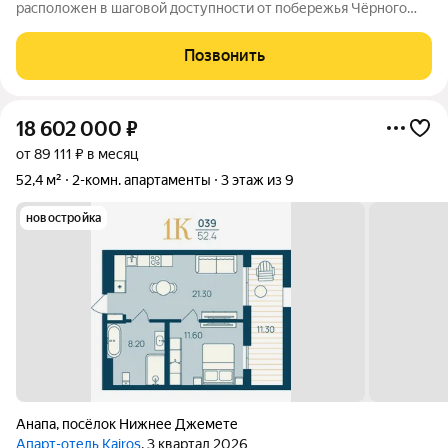
расположен в шаговой доступности от побережья Чёрного
моря. Объект отличается выгодной локацией и уникальной
концепцией. Инфраструктура комплекса включает: -
Позвонить
Всесезонный подогреваемый бассейн с
18 602 000
₽
от 89 111 ₽ в месяц
52,4 м²
2-комн. апартаменты
3 этаж из 9
новостройка
Анапа
,
посёлок Нижнее Джемете
Апарт-отель Kairos
, 3 квартал 2026