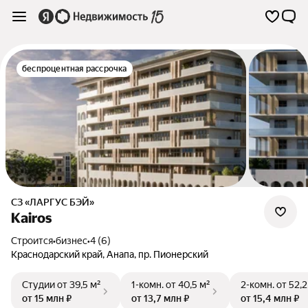
беспроцентная рассрочка
СЗ «ЛАРГУС БЭЙ»
Kairos
Строится
•
бизнес
•
4 (6)
Краснодарский край
,
Анапа
,
пр. Пионерский
Студии
от 39,5 м²
1-комн.
от 40,5 м²
2-комн.
от 52,2
от 15 млн ₽
от 13,7 млн ₽
от 15,4 млн ₽