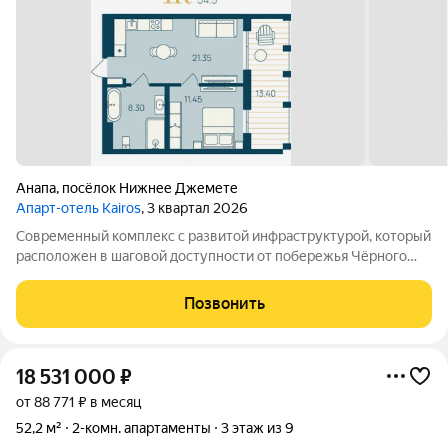
Анапа
,
посёлок Нижнее Джемете
Апарт-отель Kairos
, 3 квартал 2026
Современный комплекс с развитой инфраструктурой, который
расположен в шаговой доступности от побережья Чёрного
моря. Объект отличается выгодной локацией и уникальной
концепцией. Инфраструктура комплекса включает: -
Позвонить
Всесезонный подогреваемый бассейн с
18 531 000
₽
от 88 771 ₽ в месяц
52,2 м²
2-комн. апартаменты
3 этаж из 9