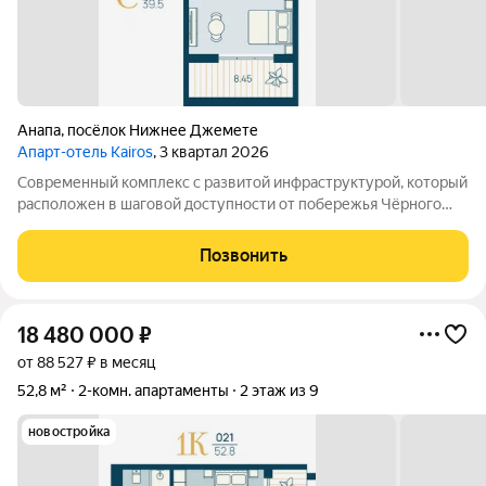
Анапа
,
посёлок Нижнее Джемете
Апарт-отель Kairos
, 3 квартал 2026
Современный комплекс с развитой инфраструктурой, который
расположен в шаговой доступности от побережья Чёрного
моря. Объект отличается выгодной локацией и уникальной
концепцией. Инфраструктура комплекса включает: -
Позвонить
Всесезонный подогреваемый бассейн с
18 480 000
₽
от 88 527 ₽ в месяц
52,8 м²
2-комн. апартаменты
2 этаж из 9
новостройка