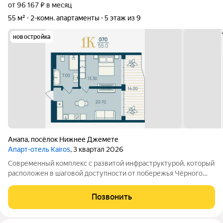
от 96 167 ₽ в месяц
55 м²
2-комн. апартаменты
5 этаж из 9
новостройка
Анапа
,
посёлок Нижнее Джемете
Апарт-отель Kairos
, 3 квартал 2026
Современный комплекс с развитой инфраструктурой, который
расположен в шаговой доступности от побережья Чёрного
моря. Объект отличается выгодной локацией и уникальной
концепцией. Инфраструктура комплекса включает: -
Позвонить
Всесезонный подогреваемый бассейн с