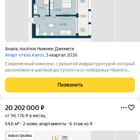
Анапа
,
посёлок Нижнее Джемете
Апарт-отель Kairos
, 3 квартал 2026
Современный комплекс с развитой инфраструктурой, который
расположен в шаговой доступности от побережья Чёрного
моря. Объект отличается выгодной локацией и уникальной
концепцией. Инфраструктура комплекса включает: -
Позвонить
Всесезонный подогреваемый бассейн с
20 202 000
₽
от 96 776 ₽ в месяц
54,6 м²
2-комн. апартаменты
6 этаж из 9
новостройка