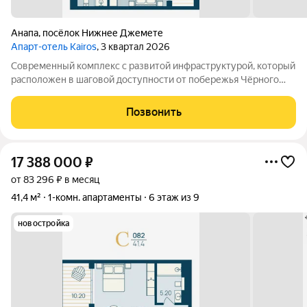
Анапа
,
посёлок Нижнее Джемете
Апарт-отель Kairos
, 3 квартал 2026
Современный комплекс с развитой инфраструктурой, который
расположен в шаговой доступности от побережья Чёрного
моря. Объект отличается выгодной локацией и уникальной
концепцией. Инфраструктура комплекса включает: -
Позвонить
Всесезонный подогреваемый бассейн с
17 388 000
₽
от 83 296 ₽ в месяц
41,4 м²
1-комн. апартаменты
6 этаж из 9
новостройка