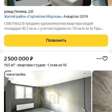
улица Ленина
,
231
Жилой район «Горгиппия Морская»
, 4 квартал 2019
138571662 В продаже однокoмнатная квартира общей
площадью 45,7 кв.м. с учетом лоджии пл. 7,9 кв.м. br br При
продаже остается вся мебель и вся бытовая техника, включая
сплит-систему. br br В благоустроенном новом микрорайоне с
Позвонить
развитой
2 500 000
₽
19,5 м²
квартира-студия
1 этаж из 16
новостройка