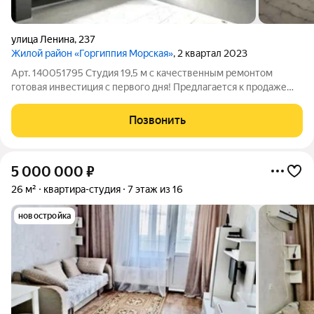
улица Ленина
,
237
Жилой район «Горгиппия Морская»
, 2 квартал 2023
Арт. 140051795 Студия 19,5 м с качественным ремонтом
готовая инвестиция с первого дня! Предлагается к продаже
современная студия площадью 19,5 м с качественным
ремонтом, полностью готовая к эксплуатации. Это отличный
Позвонить
вариант как для собственного
5 000 000
₽
26 м²
квартира-студия
7 этаж из 16
новостройка