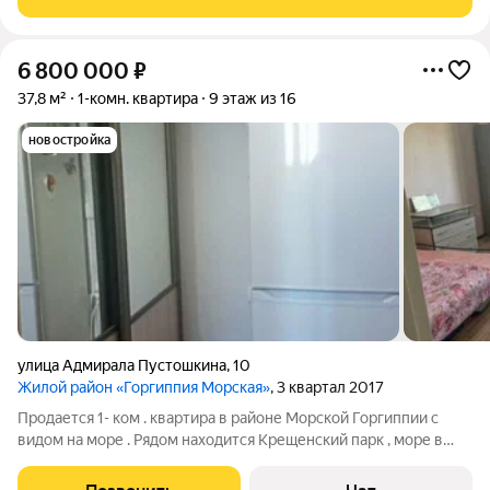
комплекса. Парк культуры и отдыха
6 800 000
₽
37,8 м²
1-комн. квартира
9 этаж из 16
новостройка
улица Адмирала Пустошкина
,
10
Жилой район «Горгиппия Морская»
, 3 квартал 2017
Продается 1- ком . квартира в районе Морской Горгиппии с
видом на море . Рядом находится Крещенский парк , море в
шаговой доступности . Развитая инфрастуктура , удобная
транспортная развязка во все направления. Недалеко