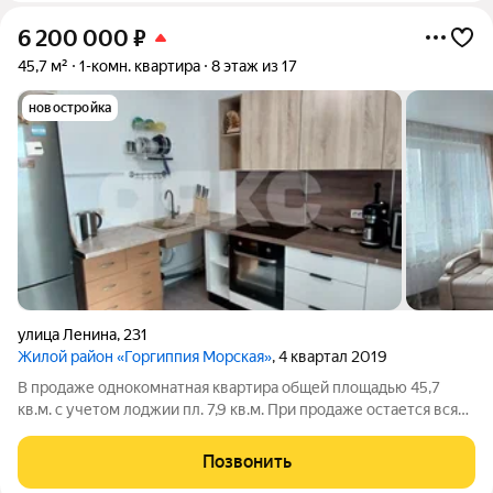
6 200 000
₽
45,7 м²
1-комн. квартира
8 этаж из 17
новостройка
улица Ленина
,
231
Жилой район «Горгиппия Морская»
, 4 квартал 2019
В продаже однокoмнатная квартира общей площадью 45,7
кв.м. с учетом лоджии пл. 7,9 кв.м. При продаже остается вся
мебель и вся бытовая техника, включая сплит-систему. В
благоустроенном новом микрорайоне с развитой
Позвонить
инфраструктурой построено несколько