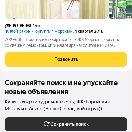
улица Ленина
,
196
Жилой район «Горгиппия Морская»
, 4 квартал 2015
70296385 Просторная квартира 1-я в ЖК Морская Горгиппия
со свежим ремонтом. br br Квартира находится на 1 из 9
этажей - что очень удобно если вдруг не будет работать лифт.
Квартира не на солнечной стороне, в летнее время в квартире
Позвонить
будет не жарко.
Сохраняйте поиск и не упускайте
новые объявления
Купить квартиру, ремонт: есть, ЖК: Горгиппия
Морская в Анапе (Анапа (городской округ))
Сохранить поиск