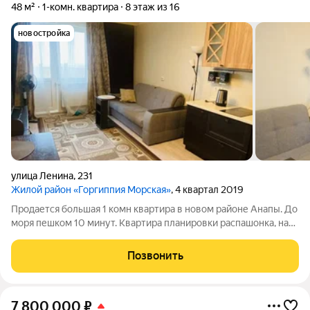
48 м²
1-комн. квартира
8 этаж из 16
новостройка
улица Ленина
,
231
Жилой район «Горгиппия Морская»
, 4 квартал 2019
Продается большая 1 комн квартира в новом районе Анапы. До
моря пешком 10 минут. Квартира планировки распашонка, на
разные стороны. Большая прихожая. Два балкона. Прекрасный
вид из окон. Звоните договоримся о просмотре. Все
Позвонить
документы готовы к продаже.
7 800 000
₽