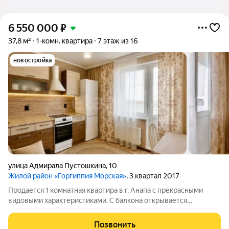
6 550 000
₽
37,8 м²
1-комн. квартира
7 этаж из 16
новостройка
улица Адмирала Пустошкина
,
10
Жилой район «Горгиппия Морская»
, 3 квартал 2017
Продается 1 комнатная квартира в г. Анапа с прекрасными
видовыми характеристиками. С балкона открывается
живописный вид на МОРЕ...., Купола церквей, Крещенский и
Черноморский парк, который является изюминкой данного
Позвонить