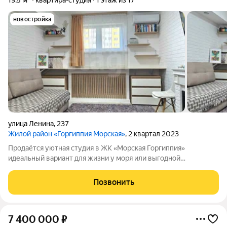
19,5 м²
квартира-студия
1 этаж из 17
новостройка
улица Ленина
,
237
Жилой район «Горгиппия Морская»
, 2 квартал 2023
Продаётся уютная студия в ЖК «Морская Горгиппия»
идеальный вариант для жизни у моря или выгодной
инвестиции. Общая площадь 19,5 кв. м, внутри выполнен
современный ремонт, квартира полностью меблирована и
Позвонить
укомплектована всей необходимой бытовой
7 400 000
₽