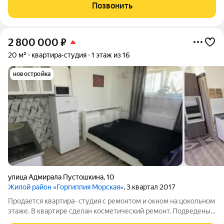
восточная сторона. Во дворе большая парковка, детские и
Позвонить
спортивные площадки,
2 800 000
₽
20 м²
квартира-студия
1 этаж из 16
новостройка
улица Адмирала Пустошкина
,
10
Жилой район «Горгиппия Морская»
, 3 квартал 2017
Продается квартира- студия с ремонтом и окном на цокольном
этаже. В квартире сделан косметический ремонт. Подведены
все коммуникации. В ванной комнате стены и пол выложены