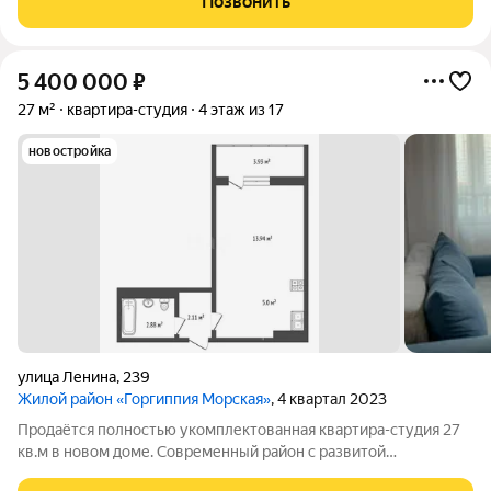
Позвонить
квартире:Площадь: 37,4 м Этаж: 7 из 16 Планировка:
5 400 000
₽
27 м²
квартира-студия
4 этаж из 17
новостройка
улица Ленина
,
239
Жилой район «Горгиппия Морская»
, 4 квартал 2023
Продаётся полностью укомплектованная квартира-студия 27
кв.м в новом доме. Современный район с развитой
инфраструктурой: рядом гимназия «Эврика», детский сады,