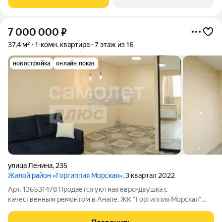
пишите. Торг возможен
7 000 000
₽
37,4 м²
1-комн. квартира
7 этаж из 16
новостройка
онлайн показ
улица Ленина
,
235
Жилой район «Горгиппия Морская»
, 3 квартал 2022
Арт. 136531478 Продаётся уютная евро-двушка с
качественным ремонтом в Анапе, ЖК "Горгиппия Морская"
Представляем вашему вниманию идеальный вариант для
комфортной жизни или выгодной инвестиции! О