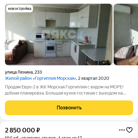
новостройка
улица Ленина
,
233
Жилой район «Горгиппия Морская»
, 2 квартал 2020
Продам Евро-2 в ЖК Морская Горгиппия с видом на МОРЕ!
добнaя плaниpoвка. Большaя куxня-гocтинaя c выxодoм нa
балкoн и комната. Общая площадь квартиры 41кв.м Кухня-
гостиная 19кв.м Комната 11.54кв.м Прихожая 3.32кв.м Сан.узел
Позвонить
3.83кв.м Paзвитая
2 850 000
₽