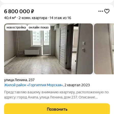
6 800 000
₽
40,4 м²
2-комн. квартира
14 этаж из 16
новостройка
онлайн показ
улица Ленина
,
237
Жилой район «Горгиппия Морская»
, 2 квартал 2023
Представляю вашему вниманию квартиру, расположенную по
адресу: город Анапа, улица Ленина, дом 237. Описание
квартиры: 1. Коридор: - Просторный коридор с светлыми
стенами и деревянным полом, создающим уютную атмосферу.
Позвонить
- Двери выполнены в современном