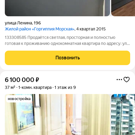
улица Ленина
,
196
Жилой район «Горгиппия Морская»
, 4 квартал 2015
133308585 Продаётся светлая, просторная и полностью
готовая к проживанию однокомнатная квартира по адресу: ул.
Ленина, 196. 7-й этаж 9-этажного дома. br br Главные
преимущества: br br Комфорт и техника: В квартире
Позвонить
установлен кондиционер и
6 100 000
₽
37 м²
1-комн. квартира
1 этаж из 9
новостройка