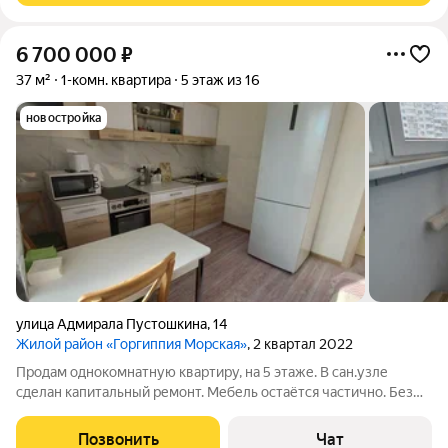
6 700 000
₽
37 м²
1-комн. квартира
5 этаж из 16
новостройка
улица Адмирала Пустошкина
,
14
Жилой район «Горгиппия Морская»
, 2 квартал 2022
Продам однокомнатную квартиру, на 5 этаже. В сан.узле
сделан капитальный ремонт. Мебель остаётся частично. Без
обременений и мат капитала. Агентские входят в стоимость.
Договор с агенствами не заключаю. Если не дозвонились, то
Позвонить
Чат