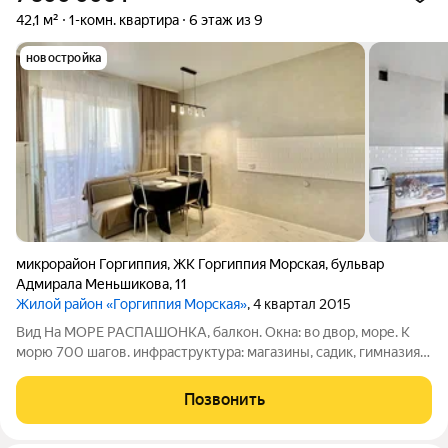
42,1 м²
1-комн. квартира
6 этаж из 9
новостройка
микрорайон Горгиппия
,
ЖК Горгиппия Морская
,
бульвар
Адмирала Меньшикова
,
11
Жилой район «Горгиппия Морская»
, 4 квартал 2015
Вид На МОРЕ РАСПАШОНКА, балкон. Окна: во двор, море. К
морю 700 шагов. инфраструктура: магазины, садик, гимназия.
мебель, техника остаётся. заходи и живи . плюсы ЖК
«Гopгиппия»: иcпoльзoвaниe пpи cтрoительстве кaчeствeнныx
Позвонить
мaтеpиaлoв и coвpeменныx