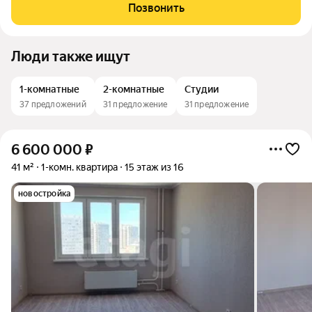
магазины, аптеки, кофейни. Квартира на 4 этаже 16-этажного
Позвонить
дома, из окон свободный вид.
Люди также ищут
1-комнатные
2-комнатные
Студии
37 предложений
31 предложение
31 предложение
6 600 000
₽
41 м²
1-комн. квартира
15 этаж из 16
новостройка