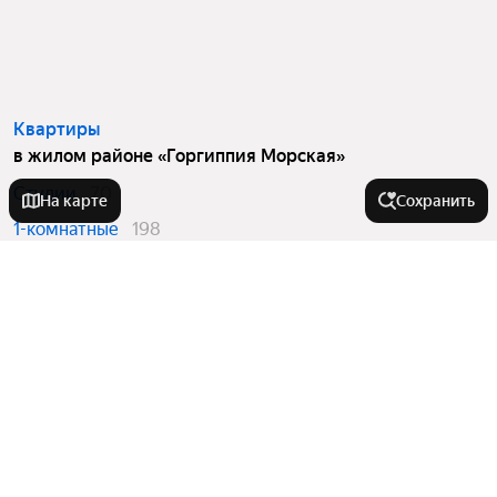
Квартиры
в жилом районе «Горгиппия Морская»
Студии
70
На карте
Сохранить
1-комнатные
198
2-комнатные
213
3-комнатные
35
Вторичный рынок
в жилом районе «Горгиппия Морская»
Студии
70
1-комнатные
198
2-комнатные
213