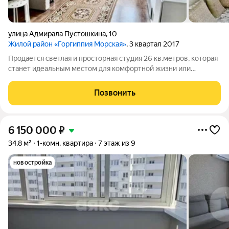
улица Адмирала Пустошкина
,
10
Жилой район «Горгиппия Морская»
, 3 квартал 2017
Продается светлая и просторная студия 26 кв.метров, которая
станет идеальным местом для комфортной жизни или
выгодной инвестиции! Просторная планировка, комфортный
средний этаж. Вся мебель остается, что позволит вам сразу же
Позвонить
заселиться! Студия
6 150 000
₽
34,8 м²
1-комн. квартира
7 этаж из 9
новостройка