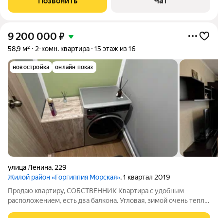
Позвонить
Чат
находится ТЦ 'Красная
9 200 000
₽
58,9 м²
2-комн. квартира
15 этаж из 16
новостройка
онлайн показ
улица Ленина
,
229
Жилой район «Горгиппия Морская»
, 1 квартал 2019
Продаю квартиру, СОБСТВЕННИК Квартира с удобным
расположением, есть два балкона. Угловая, зимой очень тепло!
Панорамный вид на Черноморский парк и на рассветы) -