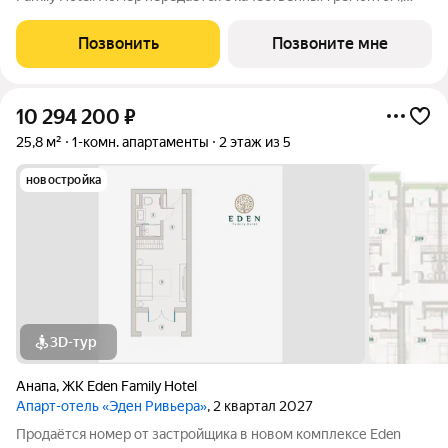
новой мебелью и современной техникой полностью готов к
заселению или сдаче в аренду. Прямая продажа от
Позвонить
Позвоните мне
застройщика, прозрачные условия,
10 294 200
₽
25,8 м²
1-комн. апартаменты
2 этаж из 5
новостройка
3D-тур
Анапа
,
ЖК Eden Family Hotel
Апарт-отель «Эден Ривьера»
, 2 квартал 2027
Продаётся номер от застройщика в новом комплексе Eden