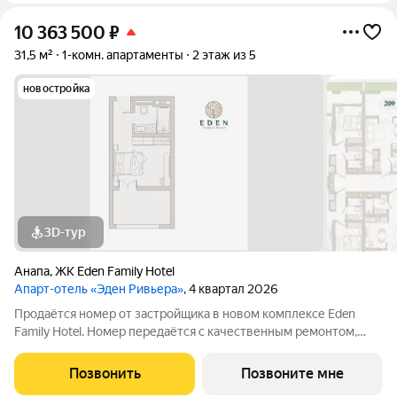
10 363 500
₽
31,5 м²
1-комн. апартаменты
2 этаж из 5
новостройка
3D-тур
Анапа
,
ЖК Eden Family Hotel
Апарт-отель «Эден Ривьера»
, 4 квартал 2026
Продаётся номер от застройщика в новом комплексе Eden
Family Hotel. Номер передаётся с качественным ремонтом,
новой мебелью и современной техникой полностью готов к
заселению или сдаче в аренду. Прямая продажа от
Позвонить
Позвоните мне
застройщика, прозрачные условия,