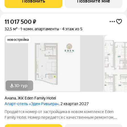
Позвонить
Позвоните мне
застройщика, прозрачные условия,
11 017 500
₽
32,5 м²
1-комн. апартаменты
4 этаж из 5
новостройка
3D-тур
Анапа
,
ЖК Eden Family Hotel
Апарт-отель «Эден Ривьера»
, 2 квартал 2027
Продаётся номер от застройщика в новом комплексе Eden
Family Hotel. Номер передаётся с качественным ремонтом,
новой мебелью и современной техникой полностью готов к