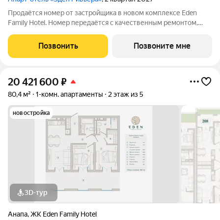
Продаётся номер от застройщика в новом комплексе Eden
Family Hotel. Номер передаётся с качественным ремонтом,
новой мебелью и современной техникой полностью готов к
заселению или сдаче в аренду. Прямая продажа от
Позвонить
Позвоните мне
застройщика, прозрачные условия,
20 421 600
₽
80,4 м²
1-комн. апартаменты
2 этаж из 5
новостройка
3D-тур
Анапа
,
ЖК Eden Family Hotel