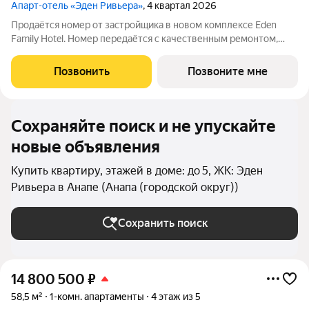
Апарт-отель «Эден Ривьера»
, 4 квартал 2026
Продаётся номер от застройщика в новом комплексе Eden
Family Hotel. Номер передаётся с качественным ремонтом,
новой мебелью и современной техникой полностью готов к
заселению или сдаче в аренду. Прямая продажа от
Позвонить
Позвоните мне
застройщика, прозрачные условия,
Сохраняйте поиск и не упускайте
новые объявления
Купить квартиру, этажей в доме: до 5, ЖК: Эден
Ривьера в Анапе (Анапа (городской округ))
Сохранить поиск
14 800 500
₽
58,5 м²
1-комн. апартаменты
4 этаж из 5