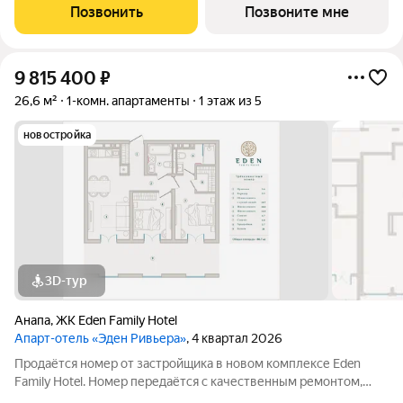
заселению или сдаче в аренду. Прямая продажа от
Позвонить
Позвоните мне
застройщика, прозрачные условия,
9 815 400
₽
26,6 м²
1-комн. апартаменты
1 этаж из 5
новостройка
3D-тур
Анапа
,
ЖК Eden Family Hotel
Апарт-отель «Эден Ривьера»
, 4 квартал 2026
Продаётся номер от застройщика в новом комплексе Eden
Family Hotel. Номер передаётся с качественным ремонтом,
новой мебелью и современной техникой полностью готов к