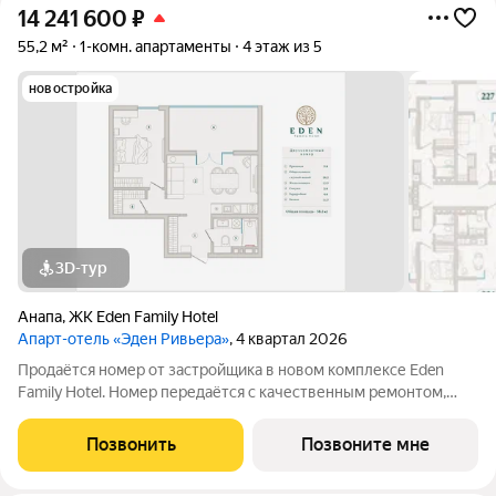
14 241 600
₽
55,2 м²
1-комн. апартаменты
4 этаж из 5
новостройка
3D-тур
Анапа
,
ЖК Eden Family Hotel
Апарт-отель «Эден Ривьера»
, 4 квартал 2026
Продаётся номер от застройщика в новом комплексе Eden
Family Hotel. Номер передаётся с качественным ремонтом,
новой мебелью и современной техникой полностью готов к
заселению или сдаче в аренду. Прямая продажа от
Позвонить
Позвоните мне
застройщика, прозрачные условия,