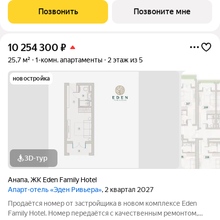
заселению или сдаче в аренду. Прямая продажа от
Позвонить
Позвоните мне
застройщика, прозрачные условия,
10 254 300
₽
25,7 м²
1-комн. апартаменты
2 этаж из 5
новостройка
3D-тур
Анапа
,
ЖК Eden Family Hotel
Апарт-отель «Эден Ривьера»
, 2 квартал 2027
Продаётся номер от застройщика в новом комплексе Eden
Family Hotel. Номер передаётся с качественным ремонтом,