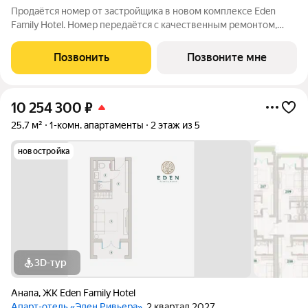
Продаётся номер от застройщика в новом комплексе Eden
Family Hotel. Номер передаётся с качественным ремонтом,
новой мебелью и современной техникой полностью готов к
заселению или сдаче в аренду. Прямая продажа от
Позвонить
Позвоните мне
застройщика, прозрачные условия,
10 254 300
₽
25,7 м²
1-комн. апартаменты
2 этаж из 5
новостройка
3D-тур
Анапа
,
ЖК Eden Family Hotel
Апарт-отель «Эден Ривьера»
, 2 квартал 2027