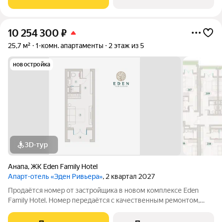
застройщика, прозрачные условия,
10 254 300
₽
25,7 м²
1-комн. апартаменты
2 этаж из 5
новостройка
3D-тур
Анапа
,
ЖК Eden Family Hotel
Апарт-отель «Эден Ривьера»
, 2 квартал 2027
Продаётся номер от застройщика в новом комплексе Eden
Family Hotel. Номер передаётся с качественным ремонтом,
новой мебелью и современной техникой полностью готов к
заселению или сдаче в аренду. Прямая продажа от