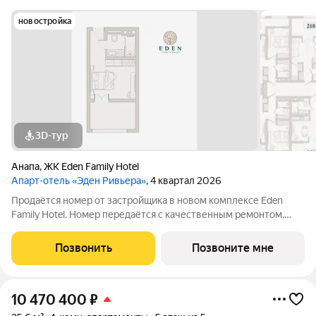
новостройка
3D-тур
Анапа
,
ЖК Eden Family Hotel
Апарт-отель «Эден Ривьера»
, 4 квартал 2026
Продаётся номер от застройщика в новом комплексе Eden
Family Hotel. Номер передаётся с качественным ремонтом,
новой мебелью и современной техникой полностью готов к
заселению или сдаче в аренду. Прямая продажа от
Позвонить
Позвоните мне
застройщика, прозрачные условия,
10 470 400
₽