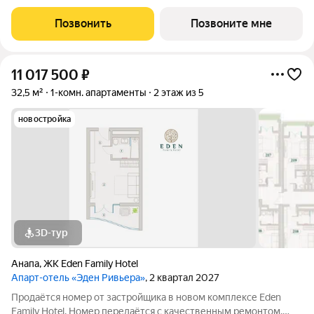
новой мебелью и современной техникой полностью готов к
заселению или сдаче в аренду. Прямая продажа от
Позвонить
Позвоните мне
застройщика, прозрачные условия,
11 017 500
₽
32,5 м²
1-комн. апартаменты
2 этаж из 5
новостройка
3D-тур
Анапа
,
ЖК Eden Family Hotel
Апарт-отель «Эден Ривьера»
, 2 квартал 2027
Продаётся номер от застройщика в новом комплексе Eden
Family Hotel. Номер передаётся с качественным ремонтом,