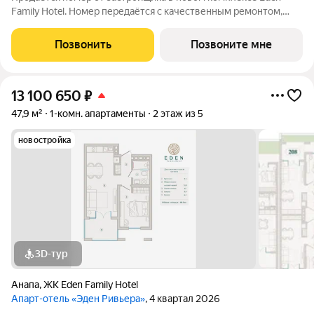
Family Hotel. Номер передаётся с качественным ремонтом,
новой мебелью и современной техникой полностью готов к
заселению или сдаче в аренду. Прямая продажа от
Позвонить
Позвоните мне
застройщика, прозрачные условия,
13 100 650
₽
47,9 м²
1-комн. апартаменты
2 этаж из 5
новостройка
3D-тур
Анапа
,
ЖК Eden Family Hotel
Апарт-отель «Эден Ривьера»
, 4 квартал 2026