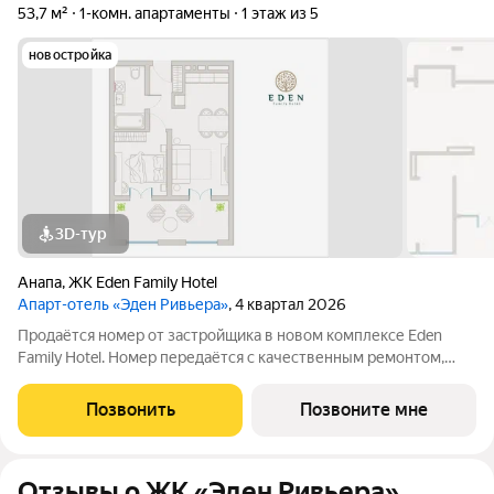
53,7 м²
1-комн. апартаменты
1 этаж из 5
новостройка
3D-тур
Анапа
,
ЖК Eden Family Hotel
Апарт-отель «Эден Ривьера»
, 4 квартал 2026
Продаётся номер от застройщика в новом комплексе Eden
Family Hotel. Номер передаётся с качественным ремонтом,
новой мебелью и современной техникой полностью готов к
заселению или сдаче в аренду. Прямая продажа от
Позвонить
Позвоните мне
застройщика, прозрачные условия,
Отзывы о ЖК «Эден Ривьера»