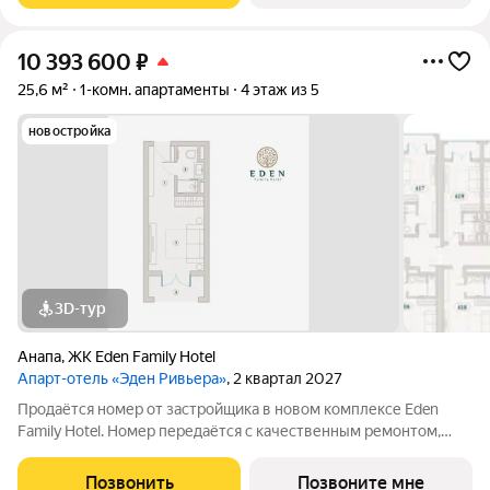
10 393 600
₽
25,6 м²
1-комн. апартаменты
4 этаж из 5
новостройка
3D-тур
Анапа
,
ЖК Eden Family Hotel
Апарт-отель «Эден Ривьера»
, 2 квартал 2027
Продаётся номер от застройщика в новом комплексе Eden
Family Hotel. Номер передаётся с качественным ремонтом,
новой мебелью и современной техникой полностью готов к
заселению или сдаче в аренду. Прямая продажа от
Позвонить
Позвоните мне