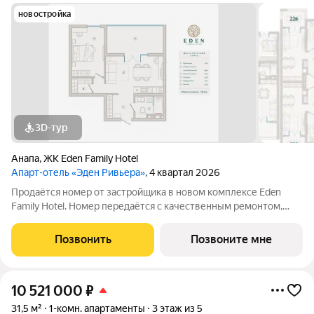
новостройка
3D-тур
Анапа
,
ЖК Eden Family Hotel
Апарт-отель «Эден Ривьера»
, 4 квартал 2026
Продаётся номер от застройщика в новом комплексе Eden
Family Hotel. Номер передаётся с качественным ремонтом,
новой мебелью и современной техникой полностью готов к
заселению или сдаче в аренду. Прямая продажа от
Позвонить
Позвоните мне
застройщика, прозрачные условия,
10 521 000
₽
31,5 м²
1-комн. апартаменты
3 этаж из 5