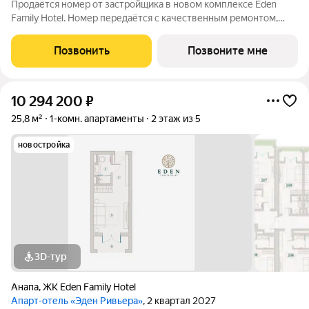
Продаётся номер от застройщика в новом комплексе Eden
Family Hotel. Номер передаётся с качественным ремонтом,
новой мебелью и современной техникой полностью готов к
заселению или сдаче в аренду. Прямая продажа от
Позвонить
Позвоните мне
застройщика, прозрачные условия,
10 294 200
₽
25,8 м²
1-комн. апартаменты
2 этаж из 5
новостройка
3D-тур
Анапа
,
ЖК Eden Family Hotel
Апарт-отель «Эден Ривьера»
, 2 квартал 2027