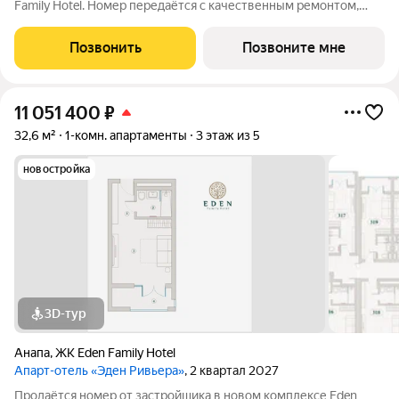
Family Hotel. Номер передаётся с качественным ремонтом,
новой мебелью и современной техникой полностью готов к
заселению или сдаче в аренду. Прямая продажа от
Позвонить
Позвоните мне
застройщика, прозрачные условия,
11 051 400
₽
32,6 м²
1-комн. апартаменты
3 этаж из 5
новостройка
3D-тур
Анапа
,
ЖК Eden Family Hotel
Апарт-отель «Эден Ривьера»
, 2 квартал 2027
Продаётся номер от застройщика в новом комплексе Eden