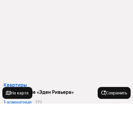
Квартиры
в апарт-отеле «Эден Ривьера»
На карте
Сохранить
1-комнатные
119
2-комнатные
4