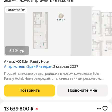
25,6 м²
1-комн. апартаменты
5 этаж из 5
новостройка
3D-тур
Анапа
,
ЖК Eden Family Hotel
Апарт-отель «Эден Ривьера»
, 2 квартал 2027
Продаётся номер от застройщика в новом комплексе Eden
Family Hotel. Номер передаётся с качественным ремонтом,
новой мебелью и современной техникой полностью готов к
заселению или сдаче в аренду. Прямая продажа от
Позвонить
Позвоните мне
застройщика, прозрачные условия,
13 639 800
₽