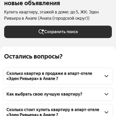
новые объявления
Купить квартиру, этажей в доме: до 5, ЖК: Эден
Ривьера в Анапе (Анапа (городской округ))
Сохранить поиск
Остались вопросы?
Сколько квартир в продаже в апарт-отеле
«Эден Ривьера» в Анапе ?
На Яндекс Недвижимости в продаже в апарт-отеле 
«Эден Ривьера» в Анапе 123 квартиры 123 
Как выбрать свою лучшую квартиру?
объявления от застройщиков
Чтобы купить квартиру в пятиэтажных домах в 
апарт-отеле «Эден Ривьера», воспользуйтесь 
Сколько стоит купить квартиру в апарт-отеле
«Эден Ривьера» в Анапе ?
тепловой картой для оценки инфраструктуры и 