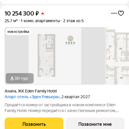
10 254 300
₽
25,7 м²
1-комн. апартаменты
2 этаж из 5
новостройка
3D-тур
Анапа
,
ЖК Eden Family Hotel
Апарт-отель «Эден Ривьера»
, 2 квартал 2027
Продаётся номер от застройщика в новом комплексе Eden
Family Hotel. Номер передаётся с качественным ремонтом,
новой мебелью и современной техникой полностью готов к
заселению или сдаче в аренду. Прямая продажа от
Позвонить
Позвоните мне
застройщика, прозрачные условия,