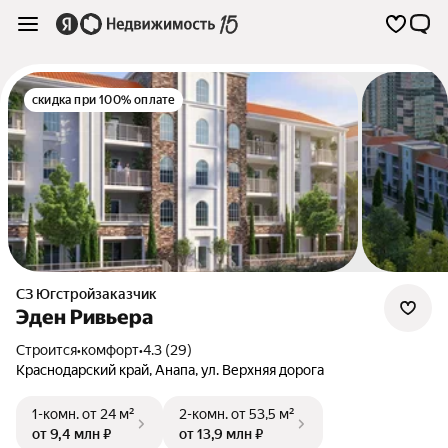
скидка при 100% оплате
СЗ Югстройзаказчик
Эден Ривьера
Строится
•
комфорт
•
4.3 (29)
Краснодарский край
,
Анапа
,
ул. Верхняя дорога
1-комн.
от 24 м²
2-комн.
от 53,5 м²
от 9,4 млн ₽
от 13,9 млн ₽