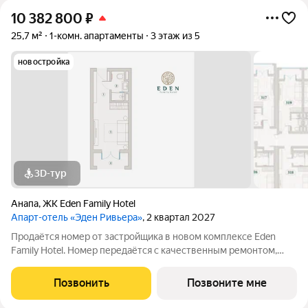
10 382 800
₽
25,7 м²
1-комн. апартаменты
3 этаж из 5
новостройка
3D-тур
Анапа
,
ЖК Eden Family Hotel
Апарт-отель «Эден Ривьера»
, 2 квартал 2027
Продаётся номер от застройщика в новом комплексе Eden
Family Hotel. Номер передаётся с качественным ремонтом,
новой мебелью и современной техникой полностью готов к
заселению или сдаче в аренду. Прямая продажа от
Позвонить
Позвоните мне
застройщика, прозрачные условия,