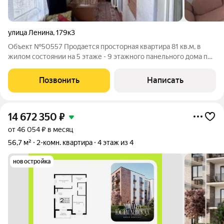
улица Ленина
,
179к3
Объект №50557 Продается просторная квартира 81 кв.м, в
жилом состоянии на 5 этаже - 9 этажного панельного дома по
ул. Ленина. Квартира с видом на улицу и во двор, , центральное
отопление. Отличный тихий район города рядом все
Позвонить
Написать
необходимое для
14 672 350
₽
от 46 054 ₽ в месяц
56,7 м²
2-комн. квартира
4 этаж из 4
новостройка