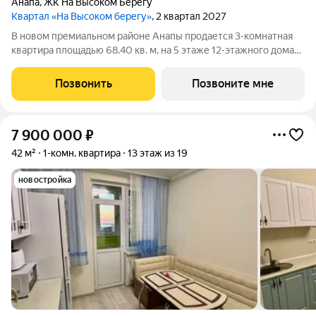
Анапа
,
ЖК На Высоком Берегу
Квартал «На Высоком берегу»
, 2 квартал 2027
В новом премиальном районе Анапы продается 3-комнатная
квартира площадью 68.40 кв. м, на 5 этаже 12-этажного дома
№ 1.1. Квартира находится в жилом комплексе премиум-класса
«На Высоком берегу» семейном квартале у моря от ГК «ССК».
Позвонить
Позвоните мне
О проекте Жилой
7 900 000
₽
42 м²
1-комн. квартира
13 этаж из 19
новостройка