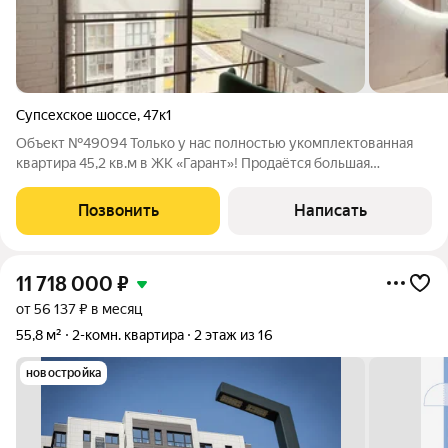
Супсехское шоссе
,
47к1
Объект №49094 Только у нас полностью укомплектованная
квартира 45,2 кв.м в ЖК «Гарант»! Продаётся большая
однокомнатная квартира в ЖК «Гарант»! Основные
преимущества: Отличный ремонт из качественных и
Позвонить
Написать
дорогостоящих материалов Мебель и техника,
11 718 000
₽
от 56 137 ₽ в месяц
55,8 м²
2-комн. квартира
2 этаж из 16
новостройка