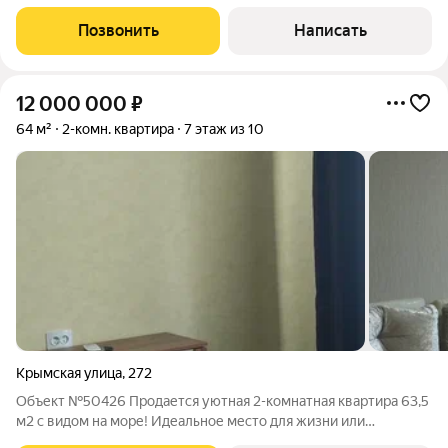
Продаётся уютная студия в современном комплексе
«Бельведер», расположенном на престижной первой
Позвонить
Написать
береговой линии. Это ваш шанс жить в атмосфере
12 000 000
₽
64 м²
2-комн. квартира
7 этаж из 10
Крымская улица
,
272
Объект №50426 Продается уютная 2-комнатная квартира 63,5
м2 с видом на море! Идеальное место для жизни или
инвестиций? Эта квартира именно то, что вам нужно!