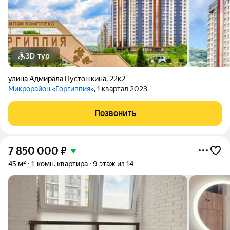
3D-тур
улица Адмирала Пустошкина
,
22к2
Микрорайон «Горгиппия»
, 1 квартал 2023
Позвонить
7 850 000
₽
45 м²
1-комн. квартира
9 этаж из 14