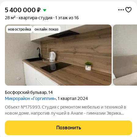
5 400 000
₽
28 м²
квартира-студия
1 этаж из 16
новостройка
онлайн показ
Босфорский бульвар
,
14
Микрорайон «Горгиппия»
, 1 квартал 2024
Объект №175993. Студия с ремонтом мебелью и техникой в
новом доме, напротив лучшей в Анапе - гимназии Эврика
Рядом вся, необходимая для комфортной жизни
инфраструктура- Императорский парк, детский сад, сетевые
Позвонить
магазины, остановка, аптеки До моря 10