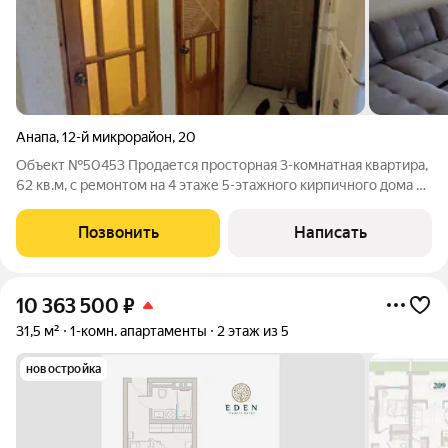
Анапа
,
12-й микрорайон
,
20
Объект №50453 Продается просторная 3-комнатная квартира,
62 кв.м, с ремонтом на 4 этаже 5-этажного кирпичного дома в
12 мкр. Дом расположен в зелёном районе, самом центре
Анапы. Отопление центральное. Вся инфраструктура в пешей
Позвонить
Написать
доступности.
10 363 500
₽
31,5 м²
1-комн. апартаменты
2 этаж из 5
новостройка