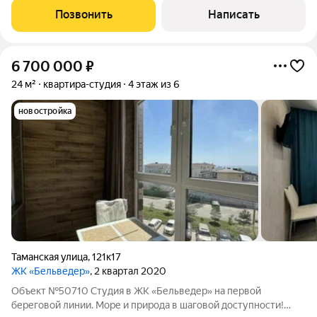
уникальная атмосфера южного города. О квартире:
Позвонить
Написать
Евродвушка просторная кухня-гостиная и
6 700 000
₽
24 м²
квартира-студия
4 этаж из 6
новостройка
Таманская улица
,
121к17
ЖК «Бельведер»
, 2 квартал 2020
Объект №50710 Студия в ЖК «Бельведер» на первой
береговой линии. Море и природа в шаговой доступности!