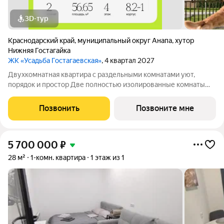
3D-тур
Краснодарский край
,
муниципальный округ Анапа
,
хутор
Нижняя Гостагайка
ЖК «Усадьба Гостагаевская»
, 4 квартал 2027
Двухкомнатная квартира с раздельными комнатами уют,
порядок и простор Две полностью изолированные комнаты
обеспечивают приватность и гибкость в зонировании: спальня,
гостиная, кабинет или детская решать вам. Отдельная кухня
Позвонить
Позвоните мне
сохраняет чистоту и уют
5 700 000
₽
28 м²
1-комн. квартира
1 этаж из 1