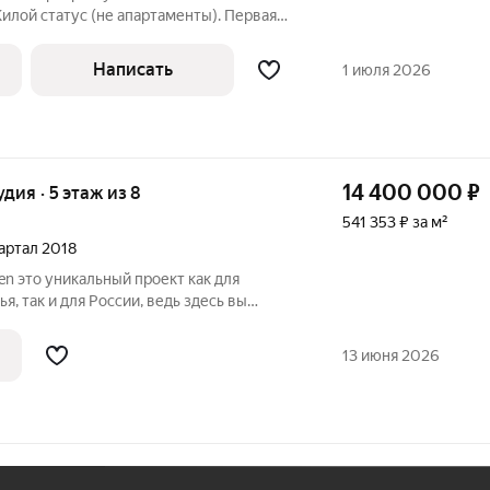
Жилой статус (не апартаменты). Первая
. за м2 Площадь: 90 м. Расположение и
жен в уникальном жилом комплексе
Написать
1 июля 2026
14 400 000
₽
удия · 5 этаж из 8
541 353 ₽ за м²
вартал 2018
к для
, так и для России, ведь здесь вы
семи преимуществами собственной
виях полного сервиса. Живите тут все
13 июня 2026