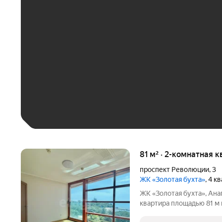
ЕЖЕМЕСЯЧНЫЙ ПЛАТЁ
До 30 тыс. ₽
До 50 тыс. ₽
До 70 тыс. ₽
Больше 100 тыс. ₽
81 м² · 2-комнатная к
проспект Революции
,
3
ЖК «Золотая бухта»
, 4 к
ЖК «Золотая бухта», Анапа 81 м 7 этаж В продаже двухком
квартира площадью 81 м 
расположенном по адресу