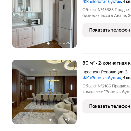
ЖК «Золотая бухта»
, 4 к
Объект №45385 Продаетс
бизнес-класса в Анапе. 
цена в комплексе 350т.р.
статус: Объект располо
Показать телефон
бизнес-класса
+
26
80 м² · 2-комнатная 
проспект Революции
,
3
ЖК «Золотая бухта»
, 4 к
Объект №2186 Продается
комплексе "Золотая бухт
метров. Эта квартира с
жизни и отдыха у моря. Шикарный ремонт: Квартира выполнена в
Показать телефон
современном стиле
+
5