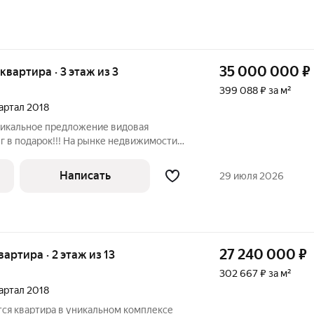
35 000 000
₽
 квартира · 3 этаж из 3
399 088 ₽ за м²
вартал 2018
Уникальное предложение видовая
нг в подарок!!! На рынке недвижимости
а первой береговой линии со своим
лице и крытым, спортивным залом. ВИД
Написать
29 июля 2026
27 240 000
₽
квартира · 2 этаж из 13
302 667 ₽ за м²
вартал 2018
я квартира в уникальном комплексе