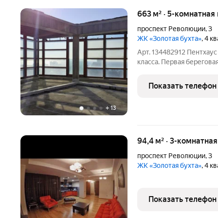
663 м² · 5-комнатная
проспект Революции
,
3
ЖК «Золотая бухта»
, 4 к
Арт. 134482912 Пентхаус
класса. Первая берегова
на ладони,вид шикарный
дает возможность реали
Показать телефон
реальность.
+
13
94,4 м² · 3-комнатна
проспект Революции
,
3
ЖК «Золотая бухта»
, 4 к
Показать телефон