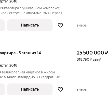
вартал 2018
я квартира в уникальном комплексе
Жилой статус (не апартаменты). Первая
 за м2 Площадь: 97,9 м. Расположение и
жен в уникальном жилом комплексе
Написать
вчера
25 500 000
₽
квартира · 5 этаж из 14
318 750 ₽ за м²
вартал 2018
 великолепная квартира в жилом
а" в Анапе, площадью 80 квадратных
танет идеальным местом для комфортной
Написать
вчера