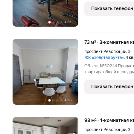
статус: Объект располо
Показать телефон
бизнес-класса на
+
23
73 м² · 3-комнатная к
проспект Революции
,
3
ЖК «Золотая бухта»
, 4 к
Объект №50244 Продает
квартира общей площадь
функциональность и про
большой семьи. Объект 
Показать телефон
Анапы «Золотая бухта», 
+
26
98 м² · 1-комнатная к
проспект Революции
,
3