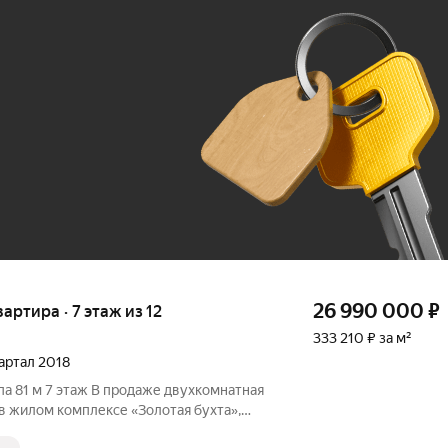
Ж
До 100 тыс. ₽
26 990 000
₽
вартира · 7 этаж из 12
333 210 ₽ за м²
вартал 2018
натная
в жилом комплексе «Золотая бухта»,
: г. Анапа, проспект Революции, 3.