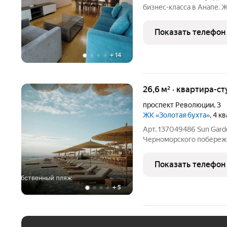
бизнес-класса в Анапе. 
цена в комплексе 300т.р
статус: Объект располо
Показать телефон
бизнес-класса на
+
14
26,6 м² · квартира-ст
проспект Революции
,
3
ЖК «Золотая бухта»
, 4 к
Арт. 137049486 Sun Garden это уникальный проект ка
Черноморского побережья
можете наслаждаться в
приморской виллы в усло
Показать телефон
лето, приезжайте на
+
5