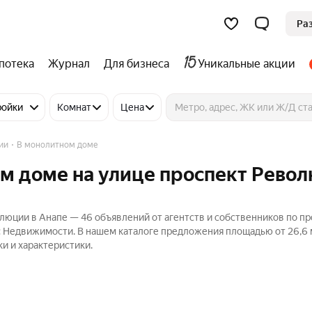
Ра
потека
Журнал
Для бизнеса
Уникальные акции
ройки
Комнат
Цена
ии
В монолитном доме
ом доме на улице проспект Рево
люции в Анапе — 46 объявлений от агентств и собственников по п
кс Недвижимости. В нашем каталоге предложения площадью от 26,6 
и и характеристики.