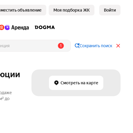
зместить объявление
Моя подборка ЖК
Войти
1
Сохранить поиск
люции
Смотреть на карте
родаже
м² до