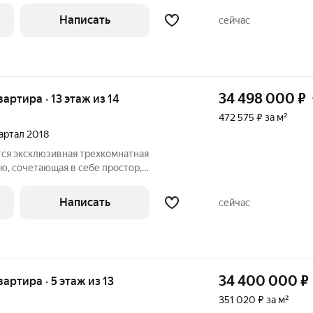
жен в уникальном жилом комплексе
Написать
сейчас
34 498 000
₽
вартира · 13 этаж из 14
472 575 ₽ за м²
вартал 2018
ся эксклюзивная трехкомнатная
ю, сочетающая в себе простор,
думанное зонирование для жизни
расположен в лучшем жилом комплексе
Написать
сейчас
который по
34 400 000
₽
вартира · 5 этаж из 13
351 020 ₽ за м²