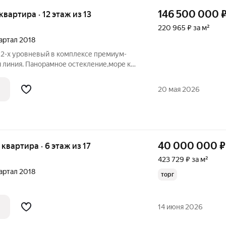
146 500 000
 квартира · 12 этаж из 13
220 965 ₽ за м²
вартал 2018
 2-х уровневый в комплексе премиум-
я линия. Панорамное остекление,море как
. Помещение без внутренней отделки
зовать свои дизайнерские мечты в
20 мая 2026
40 000 000
₽
я квартира · 6 этаж из 17
423 729 ₽ за м²
вартал 2018
торг
14 июня 2026