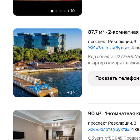
+
10
87,7 м² · 2-комнатная
проспект Революции
,
3
ЖК «Золотая бухта»
, 4 к
Код объекта: 2277556. 
квартира у моря + парки
Анапы квартира у моря н
пляжем бассейнами на у
Показать телефон
из всех окон на
+
24
90 м² · 1-комнатная 
проспект Революции
,
3
ЖК «Золотая бухта»
, 4 к
Объект №50645 Продаетс