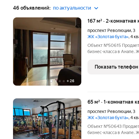
46 объявлений:
по актуальности
167 м² · 2-комнатная 
проспект Революции
,
3
ЖК «Золотая бухта»
, 4 к
Объект №50615 Продаетс
бизнес-класса в Анапе. 
цена в комплексе 350т.р.
статус: Объект располо
Показать телефон
бизнес-класса
+
26
65 м² · 1-комнатная к
проспект Революции
,
3
ЖК «Золотая бухта»
, 4 к
Объект №50643 Продаетс
бизнес-класса в Анапе. 
цена в комплексе 470т.р