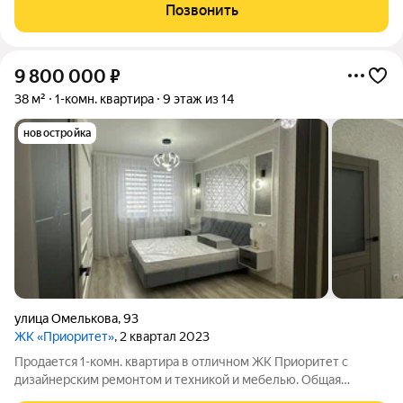
br В квартире шикарная, просторная гардеробная комната, вам
Позвонить
не придется
9 800 000
₽
38 м²
1-комн. квартира
9 этаж из 14
новостройка
улица Омелькова
,
93
ЖК «Приоритет»
, 2 квартал 2023
Продается 1-комн. квартира в отличном ЖК Приоритет с
дизайнерским ремонтом и техникой и мебелью. Общая
площадь - 40 кв.м . В квартире выполнен современный ремонт