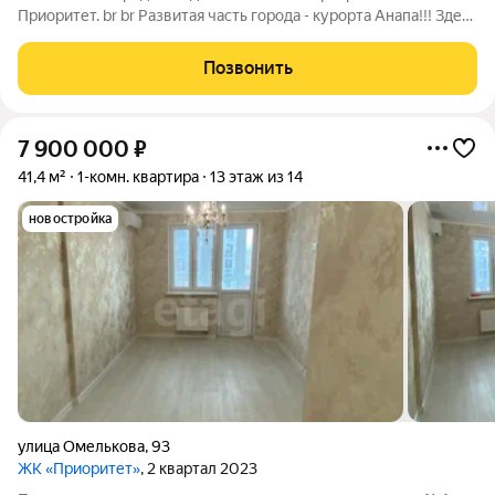
Приоритет. br br Развитая часть города - курорта Анапа!!! Здесь
близость черноморского побережья гармонично сочетается с
развитой торгово-транспортной и социальной
Позвонить
инфраструктурой. Поблизости
7 900 000
₽
41,4 м²
1-комн. квартира
13 этаж из 14
новостройка
улица Омелькова
,
93
ЖК «Приоритет»
, 2 квартал 2023