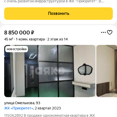
с очень развитой инфраструктурой в ЖК "Приоритет". В
квартире выполнена качественная предчистовая отделка,
выведены все коммуникации. Площадь кухни составляет 10,9
Позвонить
кв м, что позволяет хорошо
8 850 000
₽
45 м²
1-комн. квартира
2 этаж из 14
новостройка
улица Омелькова
,
93
ЖК «Приоритет»
, 2 квартал 2023
115062892 В продаже однокомнатная квартира в ЖК