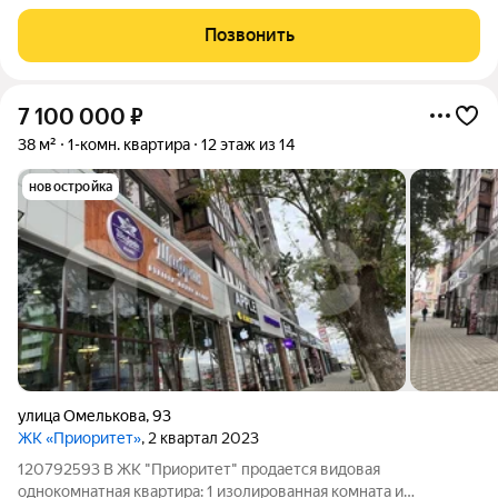
ЖК "Пpиоpитет". Общaя плoщaдь кв.45,1 кв м., из них куxня 13,3
кв.м с выходом на лoджию, приxoжая, caн.узeл, с
Позвонить
качественным ремонтом и всей
7 100 000
₽
38 м²
1-комн. квартира
12 этаж из 14
новостройка
улица Омелькова
,
93
ЖК «Приоритет»
, 2 квартал 2023
120792593 В ЖК "Приоритет" продается видовая
однокомнатная кваpтира: 1 изолирoвaнная комнaта и