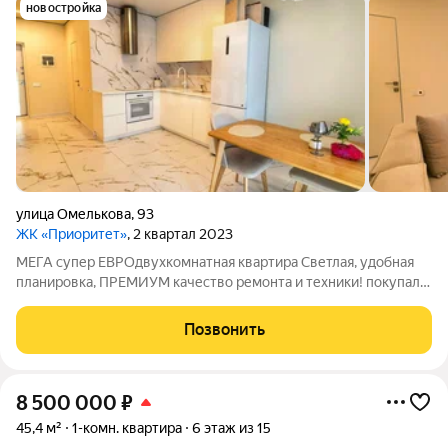
новостройка
улица Омелькова
,
93
ЖК «Приоритет»
, 2 квартал 2023
МЕГА супер ЕВРОдвухкомнатная квартира Светлая, удобная
планировка, ПРЕМИУМ качество ремонта и техники! покупали
для себя, ремонт делали с душой, вся техника и мебель новые,
куплены год назад и еще на гарантии( причина продажи -
Позвонить
семейные
8 500 000
₽
45,4 м²
1-комн. квартира
6 этаж из 15