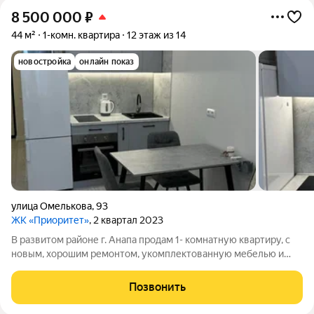
8 500 000
₽
44 м²
1-комн. квартира
12 этаж из 14
новостройка
онлайн показ
улица Омелькова
,
93
ЖК «Приоритет»
, 2 квартал 2023
В развитом районе г. Анапа продам 1- комнатную квартиру, с
новым, хорошим ремонтом, укомплектованную мебелью и
техникой. Деловой центр города, месторасположение
комплекса позволяет с комфортом решать ежедневные дела (
Позвонить
рядом с домом расположены: ТРЦ