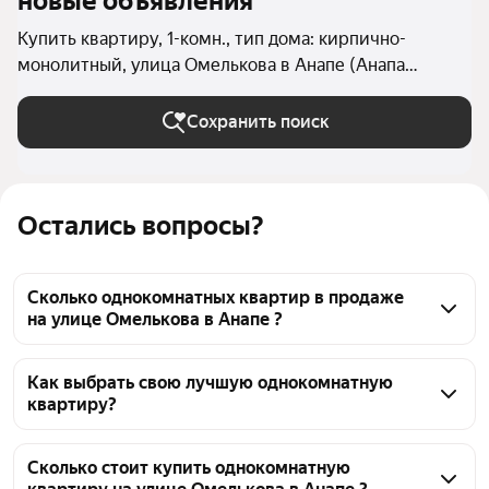
новые объявления
Купить квартиру, 1-комн., тип дома: кирпично-
монолитный, улица Омелькова в Анапе (Анапа
(городской округ))
Сохранить поиск
Остались вопросы?
Сколько однокомнатных квартир в продаже
на улице Омелькова в Анапе ?
На Яндекс Недвижимости в продаже на улице 
Омелькова в Анапе 33 однокомнатных квартиры, из 
Как выбрать свою лучшую однокомнатную
квартиру?
них 33 объявления от агентств
Чтобы купить 1-комнатную квартиру в кирпично-
монолитном доме на улице Омелькова, 
Сколько стоит купить однокомнатную