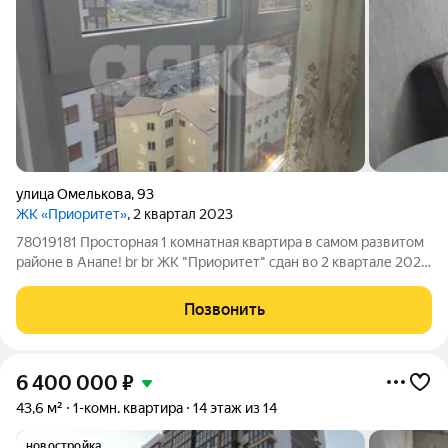
улица Омелькова
,
93
ЖК «Приоритет»
, 2 квартал 2023
78019181 Просторная 1 комнатная квартира в самом развитом
районе в Анапе! br br ЖК "Приоритет" сдан во 2 квартале 2023
года. Уютная, просторная и светлая квартира 43 кв.м. br br
Ремонт выполнен из высококачественных материалов, в
Позвонить
светлых тонах, что
6 400 000
₽
43,6 м²
1-комн. квартира
14 этаж из 14
новостройка