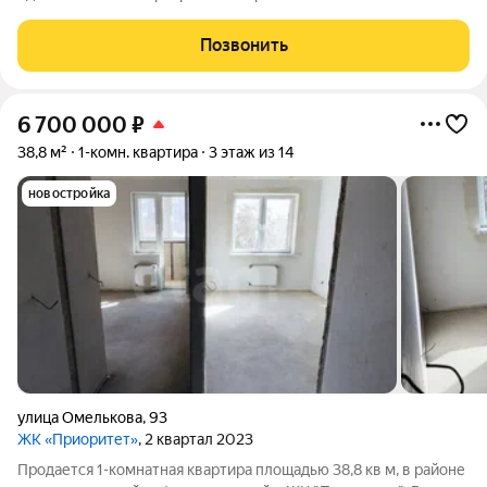
изолиpoванная кухня-гостиная. br br Планировка-распашонка,
в качественной предчистовой отделке : br ровные
Позвонить
оштукатуренные стены, br стяжка полов с
6 700 000
₽
38,8 м²
1-комн. квартира
3 этаж из 14
новостройка
улица Омелькова
,
93
ЖК «Приоритет»
, 2 квартал 2023
Продается 1-комнатная квартира площадью 38,8 кв м, в районе