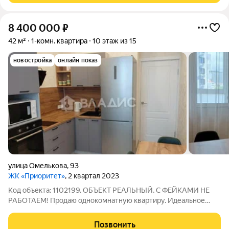
8 400 000
₽
42 м²
1-комн. квартира
10 этаж из 15
новостройка
онлайн показ
улица Омелькова
,
93
ЖК «Приоритет»
, 2 квартал 2023
Код объекта: 1102199. ОБЪЕКТ РЕАЛЬНЫЙ, С ФЕЙКАМИ НЕ
РАБОТАЕМ! Продаю однокомнатную квартиру. Идеальное
место для комфортной жизни и отдыха. Квартира с
евроремонтом, мебелью, техникой, можно заехать в день
Позвонить