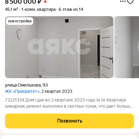
8 500 000
₽
45,1 м²
1-комн. квартира
6 этаж из 14
новостройка
улица Омелькова
,
93
ЖК «Приоритет»
, 2 квартал 2023
72221334 Дом сдан во 2 квартале 2023 года. br br Квартира
шикарная, ремонт выполнен в светлых тонах, что дает больше
простора квартире! br br В квартире просторный коридор с
возможностью планировки гардеробной. Ремонт выполнен из
Позвонить
высококачественных