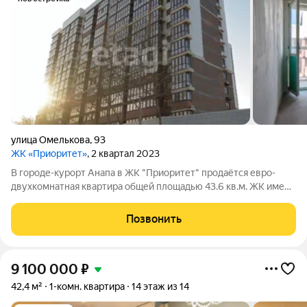
улица Омелькова
,
93
ЖК «Приоритет»
, 2 квартал 2023
В городе-курорт Анапа в ЖК "Приоритет" продаётся евро-
двухкомнатная квартира общей площадью 43.6 кв.м. ЖК имеет
статус БИЗНЕС КЛАССА. Квартира продается в качественной
предчистовой отделке: ровные оштукатурены стены, стяжка
Позвонить
полов с гидроизоляцией,
9 100 000
₽
42,4 м²
1-комн. квартира
14 этаж из 14