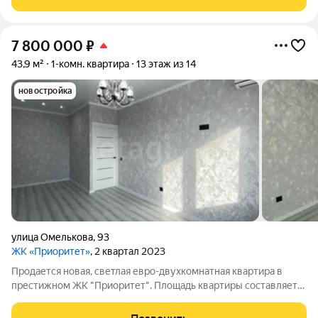
сделки. Все коммуникации центральные. Тариф
7 800 000
₽
43,9 м²
1-комн. квартира
13 этаж из 14
новостройка
улица Омелькова
,
93
ЖК «Приоритет»
, 2 квартал 2023
Продается новая, светлая евро-двухкомнатная квартира в
престижном ЖК "Приоритет". Площадь квартиры составляет
43,9 кв.м., просторная кухня площадью 13,4 кв.м. она идеально
подходит как для комфортного проживания, так и для