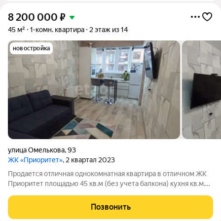
8 200 000
₽
45 м²
1-комн. квартира
2 этаж из 14
новостройка
улица Омелькова
,
93
ЖК «Приоритет»
, 2 квартал 2023
Продается отличная однокомнатная квартира в отличном ЖК
Приоритет площадью 45 кв.м (без учета балкона) кухня кв.м.
комната кв.м. В квартире выполнен современный,стильный
ремонт с использованием качественных материалов
Позвонить
,полностью оборудована мебелью.