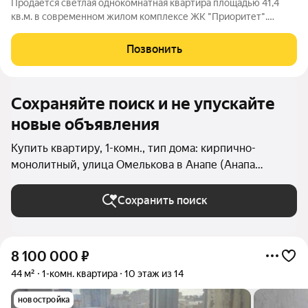
Продается светлая однокомнатная квартира площадью 41,4
кв.м. в современном жилом комплексе ЖК "Приоритет".
Основная особенность является просторная кухня площадью
10,3 кв.м., а также балкон с большой площадью в 6.6 кв м.
Позвонить
Квартира выполнена в
Сохраняйте поиск и не упускайте
новые объявления
Купить квартиру, 1-комн., тип дома: кирпично-
монолитный, улица Омелькова в Анапе (Анапа
(городской округ))
Сохранить поиск
8 100 000
₽
44 м²
1-комн. квартира
10 этаж из 14
новостройка