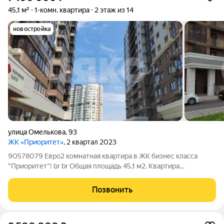
45,1 м²
1-комн. квартира
2 этаж из 14
новостройка
улица Омелькова
,
93
ЖК «Приоритет»
, 2 квартал 2023
90578079 Евро2 комнатная квартира в ЖК бизнес класса
"Приоритет"! br br Общая площадь 45,1 м2. Квартира
расположена на 2-м этаже. Выполнена предчистовая отделка.
Продажа на условиях права собственности. br br
Позвонить
Коммуникации все центральные: свет,