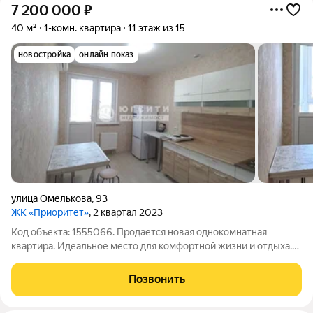
7 200 000
₽
40 м²
1-комн. квартира
11 этаж из 15
новостройка
онлайн показ
улица Омелькова
,
93
ЖК «Приоритет»
, 2 квартал 2023
Код объекта: 1555066. Продается новая однокомнатная
квартира. Идеальное место для комфортной жизни и отдыха.
Сделан ремонт, имеется мебель, можно заехать в день сделки.
Все коммуникации центральные. Тариф на электричество
Позвонить
понижен. Инфраструктура: ЖК