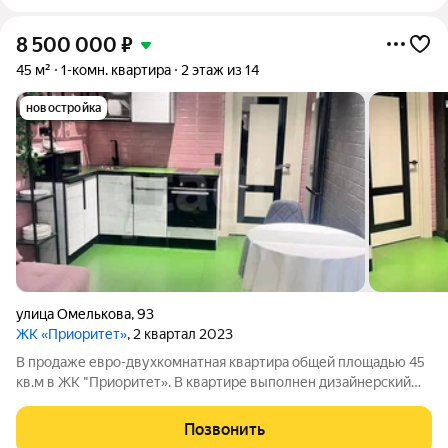
8 500 000
₽
45 м²
1-комн. квартира
2 этаж из 14
новостройка
улица Омелькова
,
93
ЖК «Приоритет»
, 2 квартал 2023
В продаже евро-двухкомнатная квартира общей площадью 45
кв.м в ЖК "Приоритет». В квартире выполнен дизайнерский
ремонт, установлен теплый пол, две сплит системы. Самая
большая и удачная планировка с выделенной гардеробной.
Позвонить
Окна выходят во двор, в