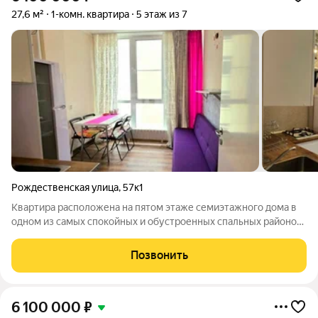
27,6 м²
1-комн. квартира
5 этаж из 7
Рождественская улица
,
57к1
Квартира расположена на пятом этаже семиэтажного дома в
одном из самых спокойных и обустроенных спальных районов
Анапы. Район отличается развитой инфраструктурой для
комфортной жизни: в шаговой доступности находятся
Позвонить
супермаркеты, кафе, пункты выдачи
6 100 000
₽