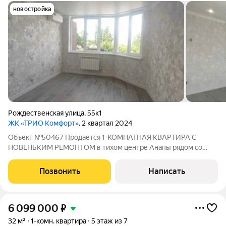
новостройка
Рождественская улица
,
55к1
ЖК «ТРИО Комфорт»
, 2 квартал 2024
Объект №50467 Продаётся 1-КОМНАТНАЯ КВАРТИРА С
НОВЕНЬКИМ РЕМОНТОМ в тихом центре Анапы рядом со
школой №4. О КВАРТИРЕ: - Общая площадь квартиры 39 кв.м. -
Расположена на 2 этаже 19-этажного монолитного дома.
Позвонить
Написать
Кухня 15 кв м, комната 15 м, с/у 4,5 м,
6 099 000
₽
32 м²
1-комн. квартира
5 этаж из 7