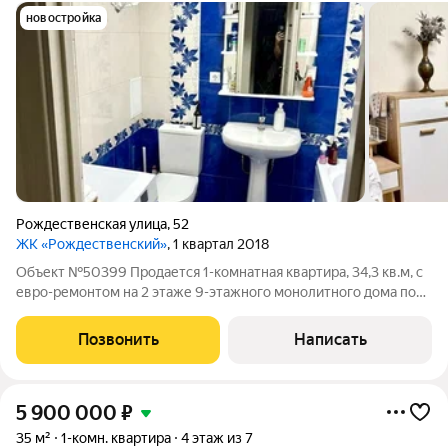
новостройка
Рождественская улица
,
52
ЖК «Рождественский»
, 1 квартал 2018
Объект №50399 Продается 1-комнатная квартира, 34,3 кв.м, с
евро-ремонтом на 2 этаже 9-этажного монолитного дома по
ул. Рождественская. Из окон вид во двор, застекленный
балкон, индивидуальное газовое отопление.
Позвонить
Написать
5 900 000
₽
35 м²
1-комн. квартира
4 этаж из 7