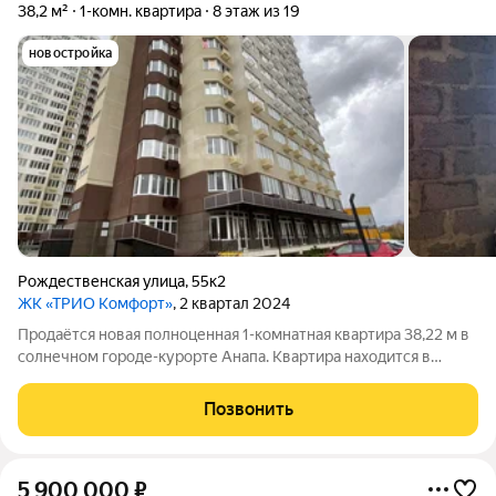
38,2 м²
1-комн. квартира
8 этаж из 19
новостройка
Рождественская улица
,
55к2
ЖК «ТРИО Комфорт»
, 2 квартал 2024
Продаётся новая полноценная 1-комнатная квартира 38,22 м в
солнечном городе-курорте Анапа. Квартира находится в
современном жилом корпусе "Трио комфорт" Площади:
Комната 16 м, кухня 11,3 м, лоджия 3,6 м, с/у 3,6 м Квартира
Позвонить
продается в черновой
5 900 000
₽