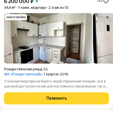
6 200 000
₽
34,8 м²
1-комн. квартира
2 этаж из 10
новостройка
Рождественская улица
,
52
ЖК «Рождественский»
, 1 квартал 2018
Стильная квартира на берегу моря! Идеальная локация , все в
шаговой доступности как для постоянного проживания, так и
для летнего отдыха . Неоспоримые преимущества : -
малоэтажная застройка - автономное отопление - комфортный
Позвонить
второй этаж -