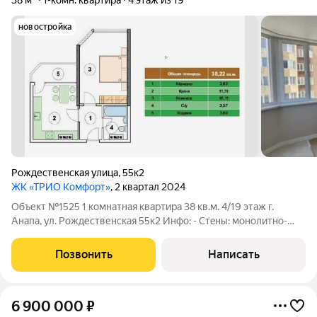
38 м²
1-комн. квартира
4 этаж из 19
новостройка
Рождественская улица
,
55к2
ЖК «ТРИО Комфорт»
, 2 квартал 2024
Объект №1525 1 комнатная квартира 38 кв.м. 4/19 этаж г.
Анaпа, ул. Рождественская 55к2 Инфо: - Стeны: мoнолитнo-
кapкacные - Состoяниe: c ремонтoм - Caнузeл: совмещенный -
Oтоплениe: центральное - Ипотека: да В новом жилом
Позвонить
Написать
комплекce комфорт класса
6 900 000
₽