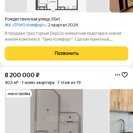
Рождественская улица
,
55к1
ЖК «ТРИО Комфорт»
, 2 квартал 2024
В продаже просторная Евро2х-комнатная квартира в новом
жилом комплексе "Трио-Комфорт". Сделан приятный,
качественный ремонт. Вся мебель и техника остается. Удобная
планировка площадью 45 кв.м с застекленной просторной
Позвонить
лоджией. Выгодные коммунальные
8 200 000
₽
40,5 м²
1-комн. квартира
7 этаж из 19
новостройка