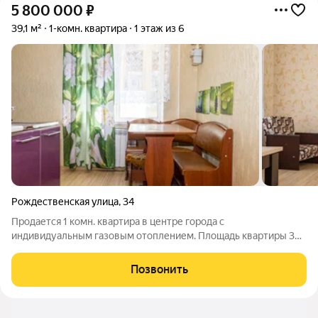
5 800 000
₽
39,1 м²
1-комн. квартира
1 этаж из 6
Рождественская улица
,
34
Продается 1 комн. квартира в центре города с
индивидуальным газовым отоплением. Площадь квартиры 39
кв.м., кухня 10 кв.м, комната 20,7 кв.м. В квартире выполнен
косметический ремонт, индивидуальное газовое отопление -
Позвонить
низкие коммунальные платежи.