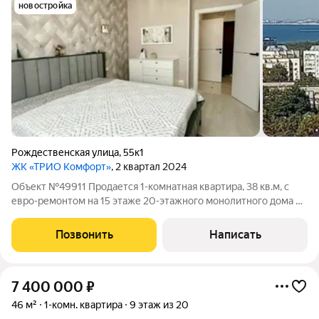
новостройка
Рождественская улица
,
55к1
ЖК «ТРИО Комфорт»
, 2 квартал 2024
Объект №49911 Продается 1-комнатная квартира, 38 кв.м, с
евро-ремонтом на 15 этаже 20-этажного монолитного дома по
ул. Рождественская. Квартира с видом на море, застекленный
балкон, центральное отопление.
Позвонить
Написать
7 400 000
₽
46 м²
1-комн. квартира
9 этаж из 20