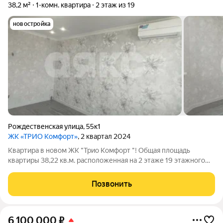
38,2 м²
1-комн. квартира
2 этаж из 19
новостройка
Рождественская улица
,
55к1
ЖК «ТРИО Комфорт»
, 2 квартал 2024
Квартира в новом ЖК "Трио Комфорт "! Общая площадь
квартиры 38,22 кв.м. расположенная на 2 этаже 19 этажного
дома. Площадь:кухни 11,31 кв.м. комната 16.11 кв.м. В квартире
выполнен современный евроремонт с использованием
Позвонить
качественных стройматериалов,
6 100 000
₽