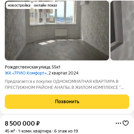
новостройка
онлайн показ
Рождественская улица
,
55к1
ЖК «ТРИО Комфорт»
, 2 квартал 2024
Предлагается к покупке ОДНОКОМНАТНАЯ КВАРТИРА В
ПРЕСТИЖНОМ РАЙОНЕ АНАПЫ, В ЖИЛОМ КОМПЛЕКСЕ "
ТРИО КОМФОРТ". О КВАРТИРЕ: - Общая площадь квартиры 46
кв.м. - Функциональная планировка: просторная кухня 13 кв.м,
Позвонить
жилая комната 23 кв.м. - Открытый вид из
8 500 000
₽
45 м²
1-комн. квартира
6 этаж из 19