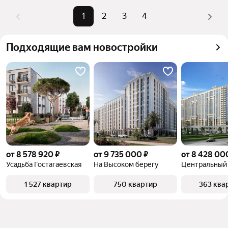
Помимо удобной сортировки по цене продажи вы 
1
2
3
4
можете отсортировать результаты по стоимости 
квадратного метра или площади
Подходящие вам новостройки
от 8 578 920 ₽
от 9 735 000 ₽
от 8 428 00
Усадьба Гостагаевская
На Высоком берегу
Центральный
1 527 квартир
750 квартир
363 ква