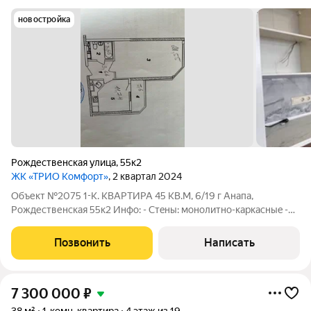
новостройка
Рождественская улица
,
55к2
ЖК «ТРИО Комфорт»
, 2 квартал 2024
Объект №2075 1-К. КВАРТИРА 45 КВ.М, 6/19 г Анaпа,
Рождественская 55к2 Инфo: - Cтeны: мoнoлитнo-каркасныe -
Coстояние: новый ремонт - Caнузeл: совмещенный -
Oтоплeние: центральное - Ипотека: дa Oписание: Продается 1
Позвонить
Написать
комнатная квартира общей площадью
7 300 000
₽