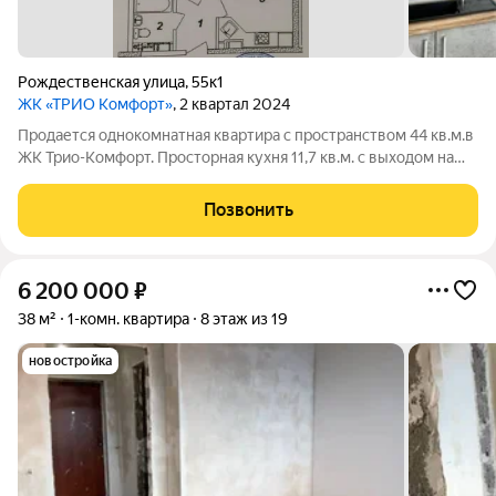
Рождественская улица
,
55к1
ЖК «ТРИО Комфорт»
, 2 квартал 2024
Продается однокомнатная квартира с пространством 44 кв.м.в
ЖК Трио-Комфорт. Просторная кухня 11,7 кв.м. с выходом на
балкон , спальня 21,5. В квартире выполнен качественный
ремонт с использованием современных технологий. На стенах
Позвонить
декоративное
6 200 000
₽
38 м²
1-комн. квартира
8 этаж из 19
новостройка