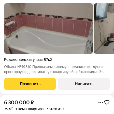
Рождественская улица
,
57к2
Объект №49810 Предлагаем вашему вниманию светлую и
просторную однокомнатную квартиру общей площадью 31
квадратный метр, расположенную на четвёртом этаже
семиэтажного дома. Преимущества квартиры: Хорошее
Позвонить
Написать
состояние ремонта, готовое к проживанию;
6 300 000
₽
35 м²
1-комн. квартира
7 этаж из 7