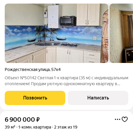
Рождественская улица
,
57к4
Объект №50142 Светлая 1-к квартира (35 м) с индивидуальным
отоплением! Продам уютную однокомнатную квартиру в
одном из самых спокойных и удобных для жизни районов
Анапы (ул. Рождественская, 57к4). Почему стоит выбрать
Позвонить
Написать
именно эту квартиру: Экономия на
6 900 000
₽
39 м²
1-комн. квартира
2 этаж из 19