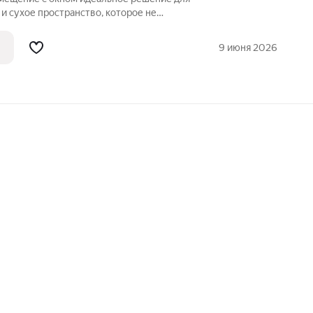
 и сухое пространство, которое не
 сырости, станет отличной базой как
комфортного проживания. Все договора с
9 июня 2026