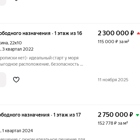
2 300 000
₽
ободного назначения · 1 этаж из 16
115 000 ₽ за м²
кина
,
22к10
»
, 3 квартал 2022
описки нет)- идеальный старт у моря
Выгодное расположение, безопасность и
я студия площадью 20 кв.м на высоком
 без риска подтоплений
11 ноября 2025
2 750 000
₽
ободного назначения · 1 этаж из 17
152 778 ₽ за м²
»
, 1 квартал 2024
ном идеальное решение для