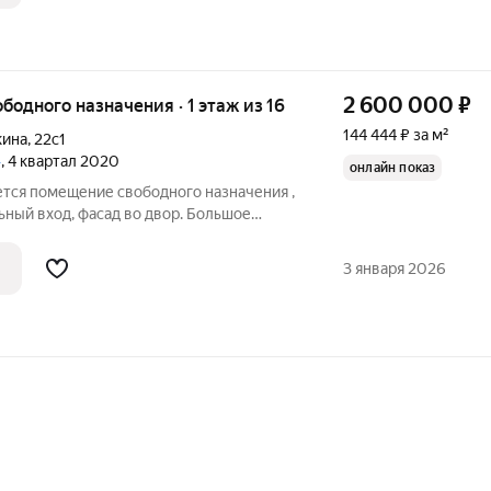
2 600 000
₽
ободного назначения · 1 этаж из 16
144 444 ₽ за м²
кина
,
22с1
»
, 4 квартал 2020
онлайн показ
тся помещение свободного назначения ,
ьный вход, фасад во двор. Большое
ичего не мешает прямому попаданию
й, а летом не жарко.Всегда сухо.Нет
3 января 2026