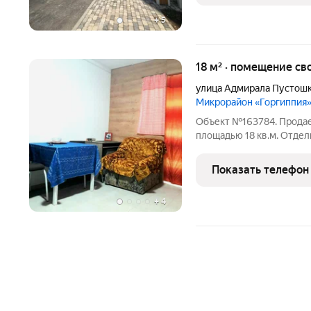
+
5
18 м² · помещение св
улица Адмирала Пустош
Микрорайон «Горгиппия
Объект №163784. Продае
площадью 18 кв.м. Отдел
трехстворчатое окно, н
солнца.Очень тепло зимо
Показать телефон
канализационных
+
4