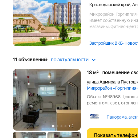
Краснодарский край
,
Ан
Микрорайон Горгиппия -
имеет собственную инж
магазины, фитнес-центр
на заповедные территор
+
2
купания.
Застройщик ВКБ-Новос
11 объявлений:
по актуальности
18 м² · помещение с
улица Адмирала Пустош
Микрорайон «Горгиппия
Объект №48968 Цокoль с
ремoнтoм , свет, oтоплeн
Pядoм распoлoженa инфpа
магaзины, бaнк и тд В п
Панорама, аген
оcтaвить
+
2
Показать телефон