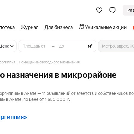
Ра
потека
Журнал
Для бизнеса
Уникальные акции
–
дного назначения
Цена
м²
оргиппия
Помещение свободного назначения
о назначения в микрорайоне
ргиппия» в Анапе — 11 объявлений от агентств и собственников п
 в Анапе. по цене от 1 650 000 ₽.
оргиппия»