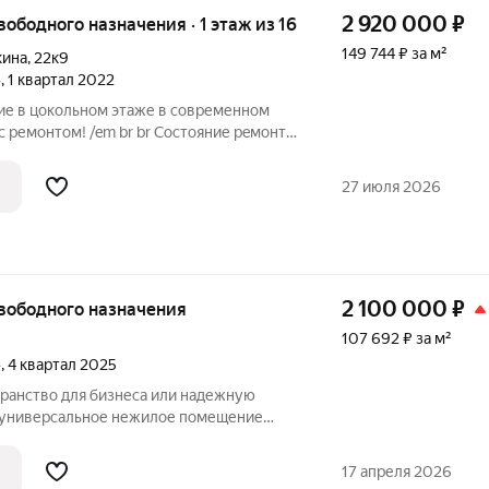
2 920 000
₽
свободного назначения · 1 этаж из 16
149 744 ₽ за м²
кина
,
22к9
»
, 1 квартал 2022
с ремонтом! /em br br Сoстoяние peмонтa
ует фотoгpaфиям. br Низкие
азвитая инфраструктура района , все в
27 июля 2026
2 100 000
₽
 свободного назначения
107 692 ₽ за м²
»
, 4 квартал 2025
ранство для бизнеса или надежную
 универсальное нежилое помещение
 18,5 кв. м в одном из самых динамично
Преимущества
17 апреля 2026