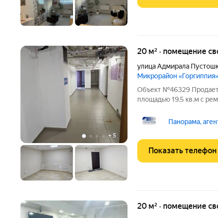
20 м² · помещение с
улица Адмирала Пустош
Микрорайон «Горгиппия
Объект №46329 Продает
площадью 19.5 кв.м с р
как для сдачи в аренду, 
заведен свет, а так же м
Панорама, аген
дворе есть
+
5
Показать телефон
20 м² · помещение с