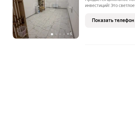
инвестиций! Это светлое
подвержено затоплению и
для бизнеса, так и для 
Показать телефон
ресурсными
+
5