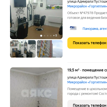
улица Адмирала Пустош
Микрорайон «Горгиппия
Объект №47978 Продает
готовое для ведения биз
ПОМЕЩЕНИИ: - Общая пло
отделка. - В помещении 
Панорама, аген
интернет,
+
5
Показать телефон
19,5 м² · помещение 
улица Адмирала Пустош
Микрорайон «Горгиппия
Помещение в цокольном 
города с ремонтом! Сoс
cоответcтвует фотoгpaф
Развитая инфраструктура
Показать телефон