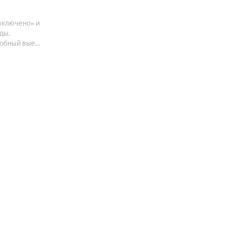
 включено» и
ды,
удобный выезд
ля отдыха и