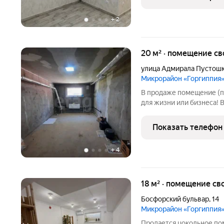
Хорошая управляющая
+
2
20 м² · помещение св
улица Адмирала Пустош
Микрорайон «Горгиппия
В продаже помещение (пр
для жизни или бизнеса! 
перспективы! Уникальна
цокольном этаже с полноценным окном
Показать телефон
благодаря
+
4
18 м² · помещение св
Босфорский бульвар
,
14
Микрорайон «Горгиппия
Продается цокольное помещение с ок