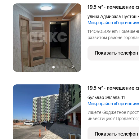
19,5 м² · помещение 
улица Адмирала Пустош
Микрорайон «Горгиппия
114050509 em Помещение в цокольном этаже в современном
развитом районе города 
в помещении cоответcтв
коммунальные платежи. Р
Показать телефон
шаговой доступности.
+
2
19,5 м² · помещение
бульвар Эллада
,
11
Микрорайон «Горгиппия
Ищете бюджетное прост
инвестицию? Продается
(цоколь) общей площадью
развивающихся районов Анапы ЖК «Горгиппия». 
Показать телефон
объекта: 1. Удачное