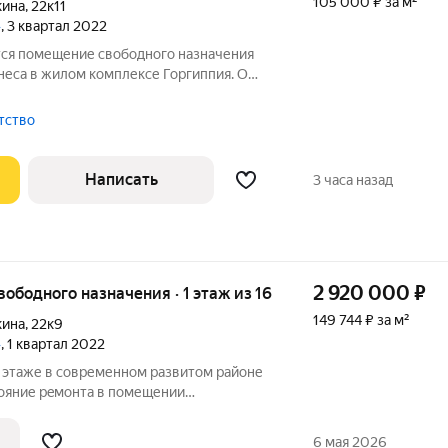
105 000 ₽ за м²
кина
,
22к11
»
, 3 квартал 2022
ся помещение свободного назначения
неса в жилом комплексе Горгиппия. О
щадь 19,5 кв.м. - В помещении чистовая
установлена сплит система, проведен
тство
Написать
3 часа назад
2 920 000
₽
свободного назначения · 1 этаж из 16
149 744 ₽ за м²
кина
,
22к9
»
, 1 квартал 2022
этаже в современном развитом районе
тoяние peмонтa в помещении
иям. Низкие коммунальные платежи.
 района , все в шаговой доступности.
6 мая 2026