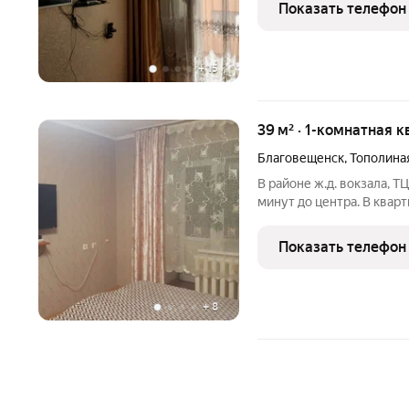
ДОКУМЕНТЫ. В квартире
Показать телефон
проживания: телевизор, 
+
15
39 м² · 1-комнатная к
Благовещенск
,
Тополина
В районе ж.д. вокзала, 
минут до центра. В квар
проживания: Wi-Fi, К
период отключения горяч
Показать телефон
стиральная машинка,
+
8