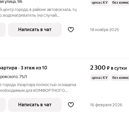
ая улица
,
96
цена с КУ
без коми
й центр города, в районе автовокзала, тц
, водонагреватель (на случай
ы), закрытый двор, отчётные документы
Написать в чат
18 ноября 2025
2 300
квартира · 3 этаж из 10
₽
в сутки
тровского
,
75/1
цена с КУ
без коми
е города. Квартира полностью оснащена
м необходимым для КОМФОРТНОГО
ль, бытовая техника, посуда, постельное
бельное TV и интернет(Wi-Fi).
Написать в чат
16 февраля 2026