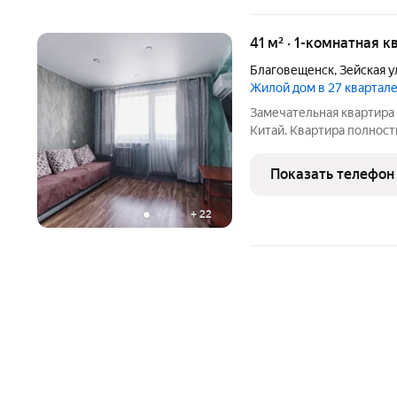
41 м² · 1-комнатная к
Благовещенск
,
Зейская у
Жилой дом в 27 квартал
Замечательная квартира
Китай. Квартира полнос
необходимым для КОМФО
бытовая техника, посуда, 
Показать телефон
кабельное TV и
+
22