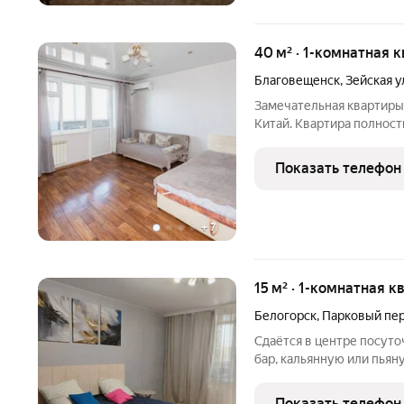
40 м² · 1-комнатная 
Благовещенск
,
Зейская у
Замечательная квартиры
Китай. Квартира полнос
необходимым для КОМФО
бытовая техника, посуда, 
Показать телефон
кабельное TV и
+
7
15 м² · 1-комнатная к
Белогорск
,
Парковый пе
Сдаётся в центре посуто
бар, кальянную или пьян
также При жалобах сосед
помещении запрещено. 
Показать телефон