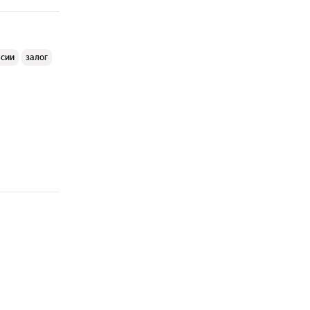
ссии
залог