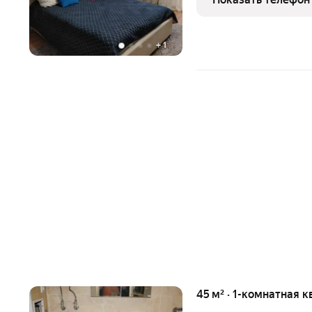
средств.
+
1
45 м² · 1-комнатная к