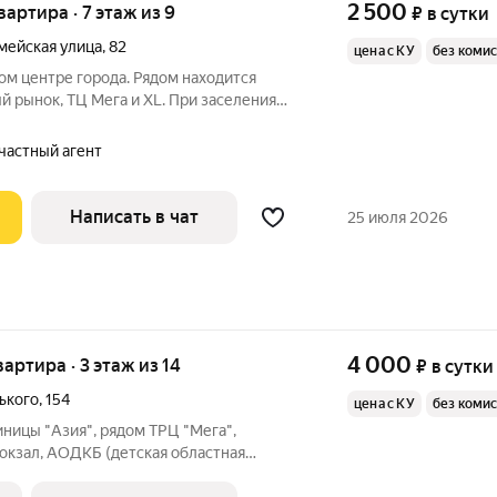
2 500
квартира · 7 этаж из 9
₽
в сутки
мейская улица
,
82
цена с КУ
без коми
ом центре города. Рядом находится
й рынок, ТЦ Мега и XL. При заселения
нды, необходим паспорт.
 частный агент
Написать в чат
25 июля 2026
4 000
вартира · 3 этаж из 14
₽
в сутки
ького
,
154
цена с КУ
без коми
иницы "Азия", рядом ТРЦ "Мега",
окзал, АОДКБ (детская областная
ия. ПРЕДОСТАВЛЯЕМ ОТЧЁТНЫЕ