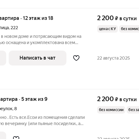
2 200
квартира · 12 этаж из 18
₽
в сутки
лица
,
222
цена с КУ
без коми
 в новом доме и потрясающим видом на
тью оснащена и укомплектована всем
РТНОГО проживания гостей (мебель,
постельное белье и т.д.), а также
Написать в чат
22 августа 2025
2 200
вартира · 5 этаж из 9
₽
в сутки
реулок
,
8
без комиссии
без з
чно . Есть все.Есои из помещения сделали
ую вечеринку (или пьяные посиделки., а
ей на шум, музыку. Распитие алкоголя в
Выселение без возврата денежных