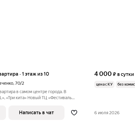
4 000
вартира · 1 этаж из 10
₽
в сутки
вченко
,
70/2
цена с КУ
без коми
вартира в самом центре города. В
L», «Три кита» Новый ТЦ «Фестиваль
ой», «Хуафу» Автовокзал, детская
рмаркеты «Авоська», «Самбери», кафе и
Написать в чат
6 июля 2026