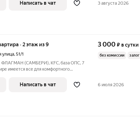
 имеется всё для комфортного
Написать в чат
3 августа 2026
утюг, гладильная
3 000
вартира · 2 этаж из 9
₽
в сутки
я улица
,
51/1
без комиссии
залог
ТЦ ФЛАГМАН (САМБЕРИ), KFC, база ОПС, 7
тире имеется все для комфортного
ОНДИЦИОНЕР, ВОДОНАГРЕВАТЕЛЬ (на
ей воды), утюг, гладильная доска,
Написать в чат
6 июля 2026