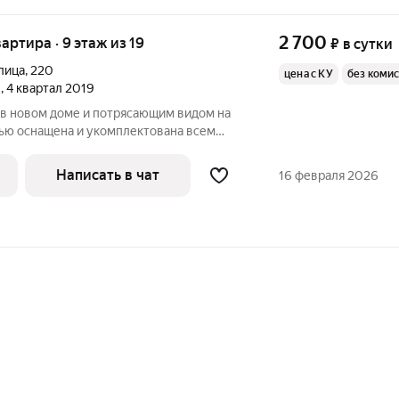
2 700
вартира · 9 этаж из 19
₽
в сутки
лица
,
220
цена с КУ
без коми
е
, 4 квартал 2019
 в новом доме и потрясающим видом на
тью оснащена и укомплектована всем
РТНОГО проживания гостей (мебель,
постельное белье и т.д.), а также
Написать в чат
16 февраля 2026