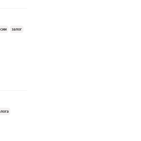
ссии
залог
алога