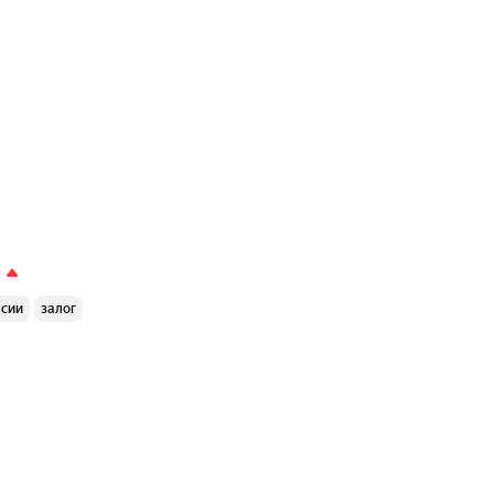
ссии
залог