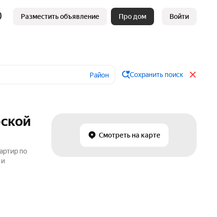
Разместить объявление
Про дом
Войти
Сохранить поиск
Район
рской
Смотреть на карте
артир по
 и