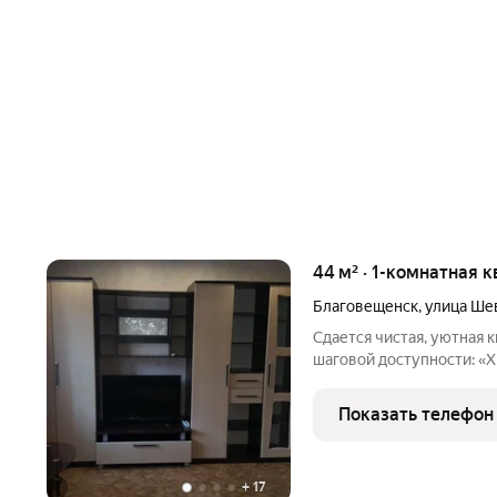
44 м² · 1-комнатная к
Благовещенск
,
улица Ше
Сдается чистая, уютная к
шаговой доступности: «X
парк» ТЦ «Мега», «Ледян
областная больница Супе
Показать телефон
рестораны. В
+
17