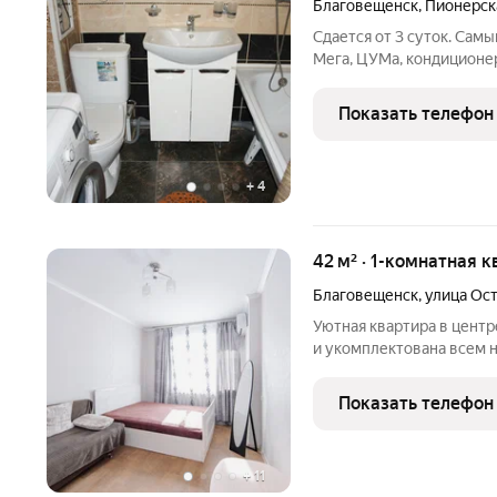
Благовещенск
,
Пионерск
Сдается от 3 суток. Самы
Мега, ЦУМа, кондиционер
отключения горячей вод
Показать телефон
+
4
42 м² · 1-комнатная 
Благовещенск
,
улица Ос
Уютная квартира в центр
и укомплектована все
проживания гостей (мебе
белье и т.д.), а также ка
Показать телефон
Предоставляем
+
11