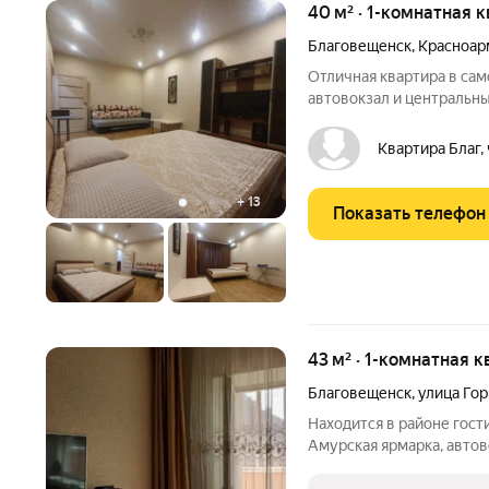
40 м² · 1-комнатная 
Благовещенск
,
Красноар
Отличная квартира в сам
автовокзал и центральны
заполняется договор аре
Квартира Благ,
+
13
Показать телефон
43 м² · 1-комнатная к
Благовещенск
,
улица Гор
Находится в районе гост
Амурская ярмарка, автов
больница), медакадем