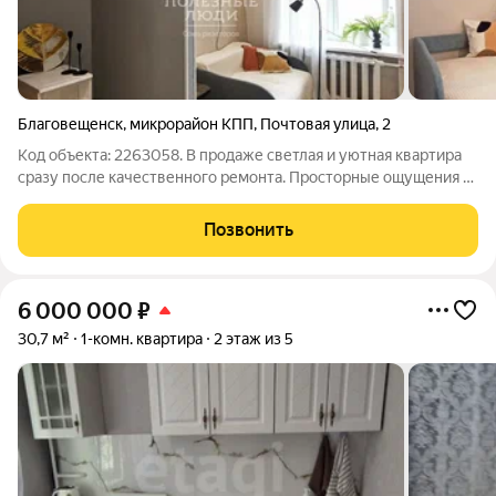
Благовещенск
,
микрорайон КПП
,
Почтовая улица
,
2
Код объекта: 2263058. В продаже светлая и уютная квартира
сразу после качественного ремонта. Просторные ощущения с
первых шагов - идеальное решение для тех, кто ценит чистоту,
порядок и не хочет тратить время на отделку. Ключевые
Позвонить
преимущества
6 000 000
₽
30,7 м²
1-комн. квартира
2 этаж из 5