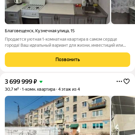
Благовещенск
,
Кузнечная улица
,
15
Продается уютная 1-комнатная квартира в самом сердце
города! Ваш идеальный вариант для жизни, инвестиций или
сдачи в аренду! Просторная и светлая: 31 кв. м с отдельной
кухней (5 кв. м) все продумано для комфортного проживания.
Позвонить
Отличное состояние:
3 699 999
₽
30,7 м²
1-комн. квартира
4 этаж из 4