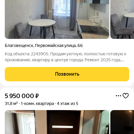
Благовещенск
,
Первомайская улица
,
66
Код объекта: 2243905. Продам уютную, полностью готовую к
проживанию, квартиру в центре города. Ремонт 2025 года,
полная замена проводки, мебель и техника новые. Выведена
розетка для подогрева автомобиля. Бывшее общежитие.
Позвонить
Перепланировка узаконена,
5 950 000
₽
31,8 м²
1-комн. квартира
4 этаж из 5