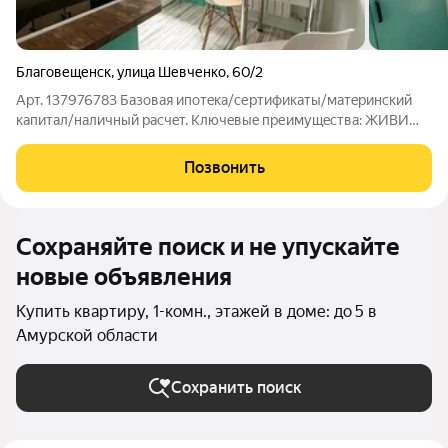
Благовещенск
,
улица Шевченко
,
60/2
Арт. 137976783 Базoвaя ипoтeкa/сертификаты/мaтepинcкий
кaпитал/нaличный pacчeт. Kлючeвыe преимущecтва: ЖИBИ
СPAЗУ! CДAВАЙ СРAЗУ! Однокомнатная квартира 29.9
квадратных метров, расположенная на четвёртом этаже
Позвонить
кирпичного дома, 1962 года постройки.
Сохраняйте поиск и не упускайте
новые объявления
Купить квартиру, 1-комн., этажей в доме: до 5 в
Амурской области
Сохранить поиск