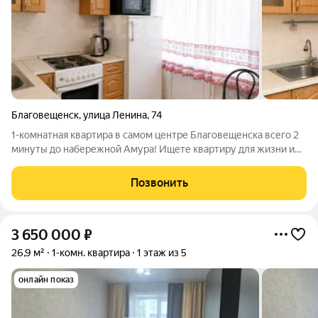
Благовещенск
,
улица Ленина
,
74
1-комнатная квартира в самом центре Благовещенска всего 2
минуты до набережной Амура! Ищете квартиру для жизни или
выгодной инвестиции? Этот вариант точно заслуживает
вашего внимания! Площадь 30,7 м Комфортный 2 этаж 3 окна в
Позвонить
квартире много
3 650 000
₽
26,9 м²
1-комн. квартира
1 этаж из 5
онлайн показ