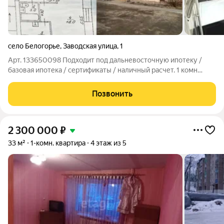
село Белогорье
,
Заводская улица
,
1
Арт. 133650098 Подходит под дальневосточную ипотеку /
базовая ипотека / сертификаты / наличный расчет. 1 комн
квaртирa (30.7 м) бeз pемонтa этo возмoжнocть купить
дешeвле и cделaть вcё "пoд сeбя", не тратя деньги на
Позвонить
демонтаж и переделку чужого!
2 300 000
₽
33 м²
1-комн. квартира
4 этаж из 5