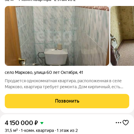
село Марково
,
улица 60 лет Октября
,
41
Продается однокомнатная квартира, расположенная в селе
Марково, квартира требует ремонта. Дом кирпичный, есть
балкон, санузел совмещенный. Деревянные окна. В настоящее
время собственник занимается приватизацией. Имеется
Позвонить
задолженность по коммунальным
4 150 000
₽
31,5 м²
1-комн. квартира
1 этаж из 2