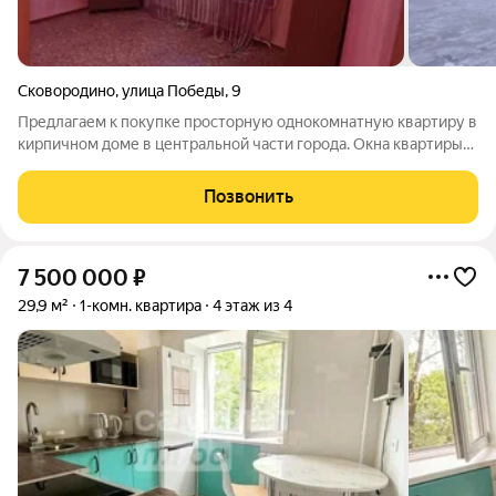
Сковородино
,
улица Победы
,
9
Предлагаем к покупке просторную однокомнатную квартиру в
кирпичном доме в центральной части города. Окна квартиры
выходят на южную сторону, что делает квартиру очень
теплой, солнечной и уютной. Выполнен косметический
Позвонить
ремонт. Имеется балкон. МПО.
7 500 000
₽
29,9 м²
1-комн. квартира
4 этаж из 4