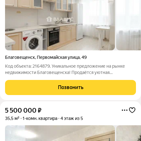
Благовещенск
,
Первомайская улица
,
49
Код объекта: 2164879. Уникальное предложение на рынке
недвижимости Благовещенска! Продаётся уютная
однокомнатная квартира в живописном районе города.
Квартира расположена по адресу: Первомайская улица, 49.
Позвонить
Дом построен в 2009 году из панельных
5 500 000
₽
35,5 м²
1-комн. квартира
4 этаж из 5