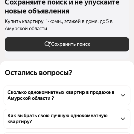
Сохраняйте поиск и не упускайте
новые объявления
Купить квартиру, 1-комн., этажей в доме: до 5 в
Амурской области
Сохранить поиск
Остались вопросы?
Сколько однокомнатных квартир в продаже в
Амурской области ?
На Яндекс Недвижимости в продаже в Амурской 
области 168 однокомнатных квартир, из них 5 
Как выбрать свою лучшую однокомнатную
квартиру?
объявлений от собственников, 163 объявления от 
агентств
Чтобы купить 1-комнатную квартиру в пятиэтажных 