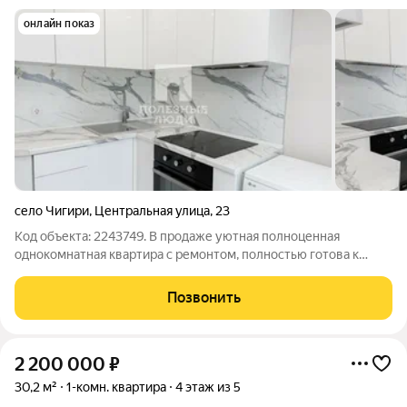
онлайн показ
село Чигири
,
Центральная улица
,
23
Код объекта: 2243749. В продаже уютная полноценная
однокомнатная квартира с ремонтом, полностью готова к
проживанию. Общая площадь 31,5 кв.м. Жилая - 18,7 кв.м. Кухня
- 7 кв.м. Высота потолков 2,6 м Без балкона Дом расположен в
Позвонить
тихом спокойном
2 200 000
₽
30,2 м²
1-комн. квартира
4 этаж из 5