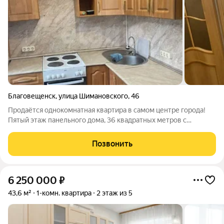
Благовещенск
,
улица Шимановского
,
46
Продаётся однокомнатная квартира в самом центре города!
Пятый этаж панельного дома, 36 квадратных метров с
косметическим ремонтом. Есть просторная гардеробная, окна
выходят во двор на детскую площадку, тихо и уютно. В
Позвонить
шаговой доступности лицей №11,
6 250 000
₽
43,6 м²
1-комн. квартира
2 этаж из 5