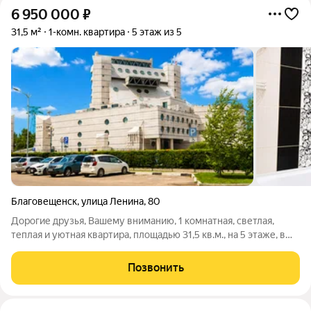
6 950 000
₽
31,5 м²
1-комн. квартира
5 этаж из 5
Благовещенск
,
улица Ленина
,
80
Дорогие друзья, Вашему вниманию, 1 комнатная, светлая,
теплая и уютная квартира, площадью 31,5 кв.м., на 5 этаже, в
доме 1965 года, расположенного в самом центре города
Благовещенск, по улице Ленина. В квартире выполнен
Позвонить
хороший ремонт, красивая