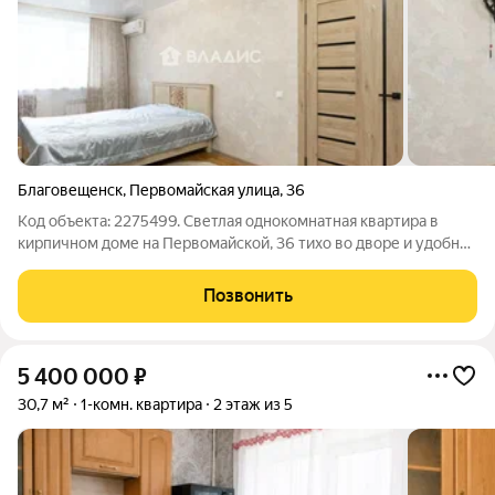
Благовещенск
,
Первомайская улица
,
36
Код объекта: 2275499. Светлая однокомнатная квартира в
кирпичном доме на Первомайской, 36 тихо во дворе и удобно
жить круглый год: просторная кухня и практичная планировка
делают пространство функциональным и комфортным.
Позвонить
Комната и кухня изолированы,
5 400 000
₽
30,7 м²
1-комн. квартира
2 этаж из 5