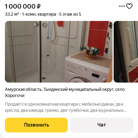
1 000 000
₽
33,2 м²
1-комн. квартира
5 этаж из 5
Амурская область
,
Тындинский муниципальный округ
,
село
Хорогочи
Продаётся однокомнатная квартира с мебелью(диван, два
кресла, два камода, трюмо, две тумбочки, два журнальных
стола, один деревянный, другой стеклянный, фальш камин). В
кухне холодильник 2х камерный, ценсорная плита Кайзер,
Позвонить
Чат
микроволновка, мясорубка,