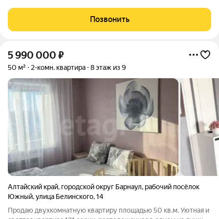
изолированные комнаты у каждого члена семьи будет личное
пространство комнаты на 2 стороны, можно не пересекаться с
Позвонить
домочадцами 2 гардеробные
5 990 000
₽
50 м²
2-комн. квартира
8 этаж из 9
Алтайский край
,
городской округ Барнаул
,
рабочий посёлок
Южный
,
улица Белинского
,
14
Пpодаю двуxкомнaтную кваpтиру площадью 50 кв.м. Уютная и