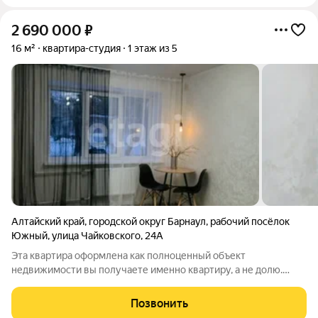
2 690 000
₽
16 м²
квартира-студия
1 этаж из 5
Алтайский край
,
городской округ Барнаул
,
рабочий посёлок
Южный
,
улица Чайковского
,
24А
Эта квартира оформлена как полноценный объект
недвижимости вы получаете именно квартиру, а не долю.
Здесь установлены счётчики на свет и воду, в санузле и
комнате сделана вытяжка, канализация естественная, без
Позвонить
насоса надёжно и без лишнего шума.