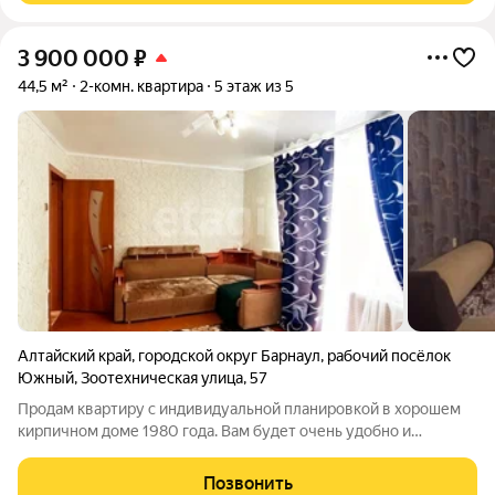
3 900 000
₽
44,5 м²
2-комн. квартира
5 этаж из 5
Алтайский край
,
городской округ Барнаул
,
рабочий посёлок
Южный
,
Зоотехническая улица
,
57
Продам квартиру с индивидуальной планировкой в хорошем
кирпичном доме 1980 года. Вам будет очень удобно и
комфортно проживать в этой квартире. Квартира очень теплая
с низкими коммунальными платежами. Изолированные
Позвонить