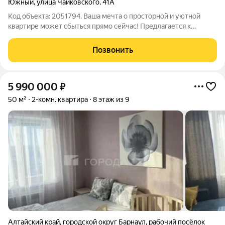
Южный
,
улица Чайковского
,
41А
Код объекта: 2051794. Ваша мечта о просторной и уютной
квартире может сбыться прямо сейчас! Предлагается к
продаже четырёхкомнатная квартира 97 серии, площадью 84,9
кв. м на улице Чайковского, 41А в рабочем посёлке Южный
Позвонить
города Барнаула. Квартира
5 990 000
₽
50 м²
2-комн. квартира
8 этаж из 9
Алтайский край
,
городской округ Барнаул
,
рабочий посёлок