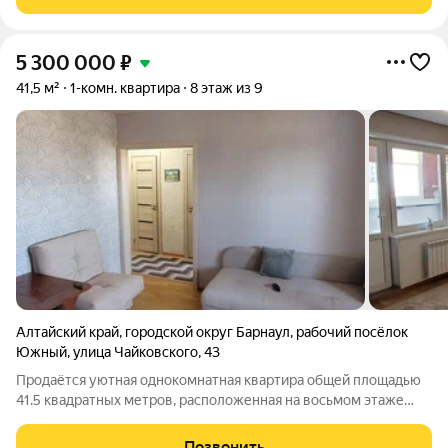
комнаты, правильной формы и
5 300 000
₽
41,5 м²
1-комн. квартира
8 этаж из 9
Алтайский край
,
городской округ Барнаул
,
рабочий посёлок
Южный
,
улица Чайковского
,
43
Продаётся уютная однокомнатная квартира общей площадью
41.5 квадратных метров, расположенная на восьмом этаже
девятиэтажного кирпичного дома, построенного в 2006 году.
Дом находится в живописном районе городского округа
Позвонить