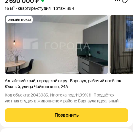
2 690 000
₽
16 м²
квартира-студия
1 этаж из 4
онлайн показ
Алтайский край
,
городской округ Барнаул
,
рабочий посёлок
Южный
,
улица Чайковского
,
24А
Код объекта: 2043985. Ипотека под 11,99% !!! Продаётся
уютная студия в живописном районе Барнаула идеальный
выбор для молодых специалистов или студентов! Квартира
расположена по адресу: рабочий посёлок Южный, улица
Позвонить
Чайковского, 24А. Это кирпичный