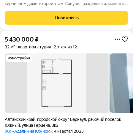
кирпичном доме, второй этаж. Санузел раздельный, комнаты
светлые, расположены на две стороны. Дом находится в
удачном месте, в центре р.п. "Южный". Из окна
Позвонить
замечательный вид на площадь, фонтан у ДК
5 430 000
₽
32 м²
квартира-студия
2 этаж из 12
новостройка
Алтайский край
,
городской округ Барнаул
,
рабочий посёлок
Южный
,
улица Герцена
,
3к2
ЖК «Адалин на Южном»
, 4 квартал 2023