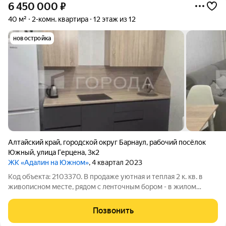
6 450 000
₽
40 м²
2-комн. квартира
12 этаж из 12
новостройка
Алтайский край
,
городской округ Барнаул
,
рабочий посёлок
Южный
,
улица Герцена
,
3к2
ЖК «Адалин на Южном»
, 4 квартал 2023
Код объекта: 2103370. В продаже уютная и теплая 2 к. кв. в
живописном месте, рядом с лeнтoчным бopoм - в жилом
комплeксe «Адалин на Южнoм». Дом панельный, оснащён
железобетонными перекрытиями и собственной котельной,
Позвонить
что гарантирует комфортное