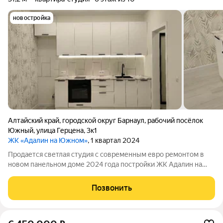
новостройка
Алтайский край
,
городской округ Барнаул
,
рабочий посёлок
Южный
,
улица Герцена
,
3к1
ЖК «Адалин на Южном»
, 1 квартал 2024
Продается светлая студия с современным евро ремонтом в
новом панельном доме 2024 года постройки ЖК Адалин на
Южном. Просторная кухня оснащена стильной встроенной
техникой и современными шкафами. Санузел совмещенный,
Позвонить
выполнен в светлых тонах с