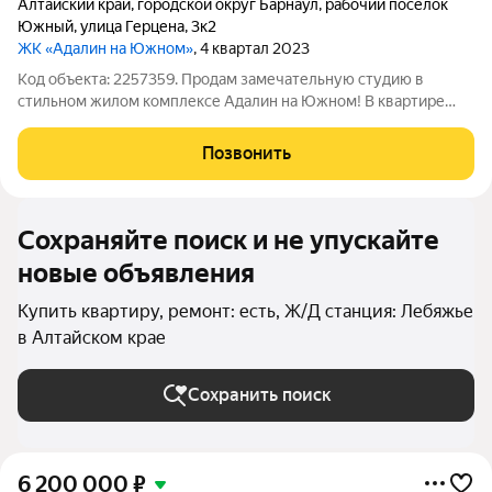
Алтайский край
,
городской округ Барнаул
,
рабочий посёлок
Южный
,
улица Герцена
,
3к2
ЖК «Адалин на Южном»
, 4 квартал 2023
Код объекта: 2257359. Продам замечательную студию в
стильном жилом комплексе Адалин на Южном! В квартире
выполнен качественный ремонт, мебель и техника, в
прихожей вместительный шкаф, сан узел с душевой кабиной!
Позвонить
Квартира полностью готова к
Сохраняйте поиск и не упускайте
новые объявления
Купить квартиру, ремонт: есть, Ж/Д станция: Лебяжье
в Алтайском крае
Сохранить поиск
6 200 000
₽