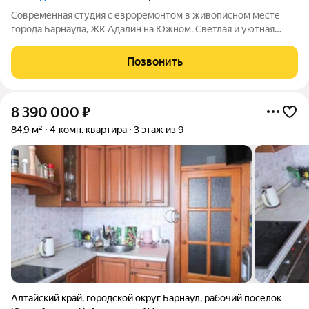
Современная студия с евроремонтом в живописном месте
города Барнаула, ЖК Адалин на Южном. Светлая и уютная
квартира на комфортном втором этаже десятиэтажного дома.
Большие панорамные (витражные )окна визуально расширяют
Позвонить
пространство наполняя
8 390 000
₽
84,9 м²
4-комн. квартира
3 этаж из 9
Алтайский край
,
городской округ Барнаул
,
рабочий посёлок