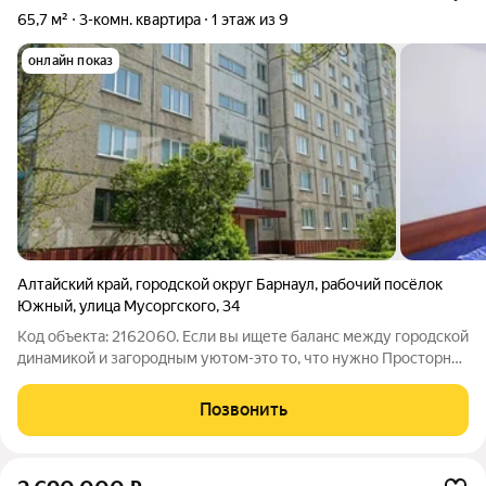
65,7 м²
3-комн. квартира
1 этаж из 9
онлайн показ
Алтайский край
,
городской округ Барнаул
,
рабочий посёлок
Южный
,
улица Мусоргского
,
34
Код объекта: 2162060. Если вы ищете баланс между городской
динамикой и загородным уютом-это то, что нужно Просторная
квартира в экологически чистом, спокойном районе с
развитой инфраструктурой Чистый, ухоженный двор с зоной
Позвонить
для отдыха, есть места,