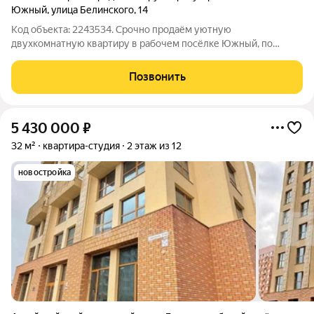
Южный
,
улица Белинского
,
14
Код объекта: 2243534. Срочно продаём уютную
двухкомнатную квартиру в рабочем посёлке Южный, по
адресу: улица Белинского, 14. Это идеальный выбор для тех,
кто ценит комфорт и удобство. Квартира расположена на 8
Позвонить
этаже девятиэтажного дома в самом центре
5 430 000
₽
32 м²
квартира-студия
2 этаж из 12
новостройка