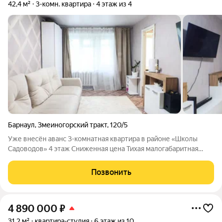
42,4 м²
3-комн. квартира
4 этаж из 4
Барнаул
,
Змеиногорский тракт
,
120/5
Уже внесён аванс 3-комнатная квартира в районе «Школы
Садоводов» 4 этаж Сниженная цена Тихая малогабаритная
трёхкомнатная квартира в спокойном районе с развитой
инфраструктурой. Подходит для семьи, студентов или как
Позвонить
объект под аренду. Локация и
4 890 000
₽
31,2 м²
квартира-студия
6 этаж из 10