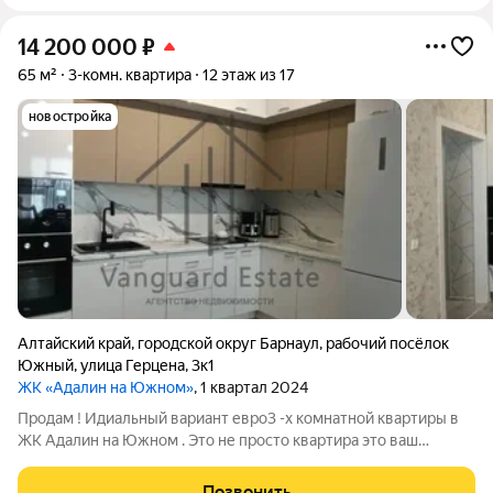
14 200 000
₽
65 м²
3-комн. квартира
12 этаж из 17
новостройка
Алтайский край
,
городской округ Барнаул
,
рабочий посёлок
Южный
,
улица Герцена
,
3к1
ЖК «Адалин на Южном»
, 1 квартал 2024
Продам ! Идиальный вариант евро3 -х комнатной квартиры в
ЖК Адалин на Южном . Это не просто квартира это ваш
личный оазис в городе, уголок спокойствия и комфорта, где
каждый день будет наполнен умиротворением и гармонией.
Позвонить