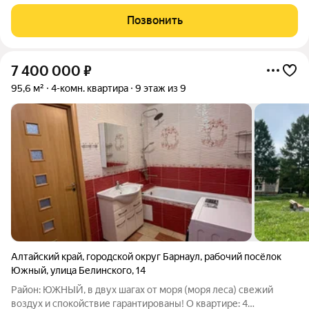
современном доме по адресу: г. Барнаул, рп Южный,
Кубанский проезд, 2В, корпус 2. Студия площадью 20,6 кв. м
Позвонить
расположена на комфортном 3 этаже
7 400 000
₽
95,6 м²
4-комн. квартира
9 этаж из 9
Алтайский край
,
городской округ Барнаул
,
рабочий посёлок
Южный
,
улица Белинского
,
14
Район: ЮЖНЫЙ, в двух шагах от моря (моря леса) свежий
воздух и спокойствие гарантированы! О квартире: 4