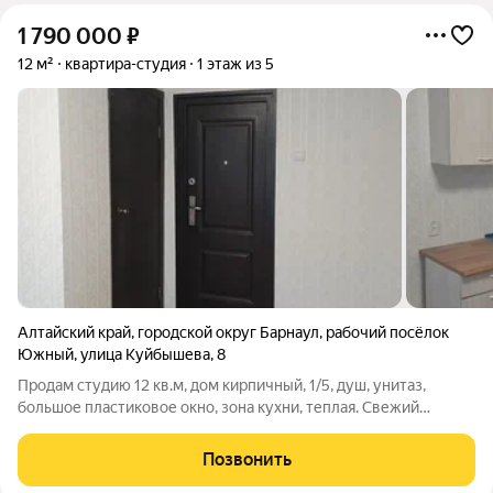
1 790 000
₽
12 м²
квартира-студия
1 этаж из 5
Алтайский край
,
городской округ Барнаул
,
рабочий посёлок
Южный
,
улица Куйбышева
,
8
Продам студию 12 кв.м, дом кирпичный, 1/5, душ, унитаз,
большое пластиковое окно, зона кухни, теплая. Свежий
ремонт. Рядом магазины, школы, ДК с разными кружками и
секциями на любой возраст, стадион, бассейн, почта, детские
Позвонить
саб ды, банк, остановка,