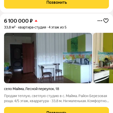
ведения бизнеса. Удобное местоположение: - Всего 50 метров
Позвонить
до остановки общественного
6 100 000
₽
33,8 м²
квартира-студия
4 этаж из 5
село Майма
,
Лесной переулок
,
18
Продам теплую, светлую студию в с. Майма. Район Березовая
роща. 4/5 этаж, квадратура - 33,8 м. Ни маленькая. Комфортно
будет для проживания двоих человек. Остается частично
мебель, обсуждаемо. Есть не застекленный балкон. Удобная
Позвонить