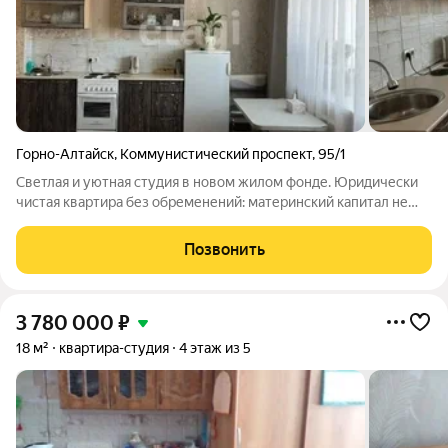
Горно-Алтайск
,
Коммунистический проспект
,
95/1
Светлая и уютная студия в новом жилом фонде. Юридически
чистая квартира без обременений: материнский капитал не
использовался, один собственник. Из окон открывается
красивый вид на горы и во двор. В квартире тихо, сухо и тепло.
Позвонить
Чистый подъезд,
3 780 000
₽
18 м²
квартира-студия
4 этаж из 5