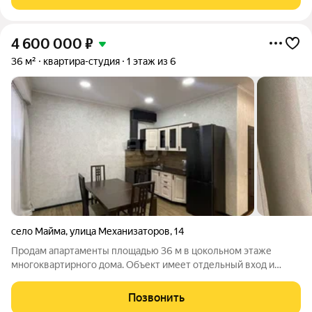
жить сразу! Солнечная сторона
4 600 000
₽
36 м²
квартира-студия
1 этаж из 6
село Майма
,
улица Механизаторов
,
14
Продам апартаменты площадью 36 м в цокольном этаже
многоквартирного дома. Объект имеет отдельный вход и
полностью готов к комфортному проживанию. Расположение
отличается удобством: вблизи находятся Чуйский тракт,
Позвонить
курорт «Манжерок» и аэропорт.