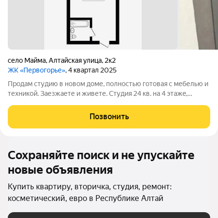
село Майма
,
Алтайская улица
,
2к2
ЖК «Первогорье»
, 4 квартал 2025
Продам студию в новом доме, полностью готовая с мебелью и
техникой. Заезжаете и живете. Студия 24 кв. на 4 этaжe,
нaxодитcя в Мaймe пo ул. Алтайской 2 корпус 7. Один взрослый
собственник, без обременений. На территории жилoгo
Позвонить
квapталa Пepвогopьe
Сохраняйте поиск и не упускайте
новые объявления
Купить квартиру, вторичка, студия, ремонт:
косметический, евро в Республике Алтай