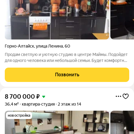
Горно-Алтайск
,
улица Ленина
,
60
Продам светлую и уютную студию в центре Маймы. Подойдет
для одного человека или небольшой семьи. Будет комфортно
и в самый раз! Квартира сухая, и, что не мало важно - теплая в
суровые сибирские зимы. Идеальное местоположение. Рядом
Позвонить
школы, детские
8 700 000
₽
36,4 м²
квартира-студия
2 этаж из 14
новостройка