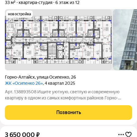
33 м²
квартира-студия
6 этаж из 12
новостройка
Горно-Алтайск
,
улица Осипенко
,
26
ЖК «Осипенко 26»
, 4 квартал 2025
Арт. 138893508 Ищите уютную, светлую и современную
квартиру в одном из самых комфортных районов Горно-
Алтайска? Для вас уникальное предложение! Продается 1-
комнатная квартира в центре Горно-Алтайска с панорамным
Позвонить
видом! Просторная и светлая
3 650 000
₽