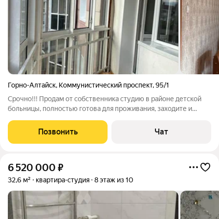
Горно-Алтайск
,
Коммунистический проспект
,
95/1
Срочно!!! Продам от собственника студию в районе детской
больницы, полностью готова для проживания, заходите и
живите! При входе прихожая, в кухонной зоне кухонный
гарнитур, плита, микроволновая печь , чайник, кухонный
Позвонить
Чат
мягкий уголок, телевизор. Новая
6 520 000
₽
32,6 м²
квартира-студия
8 этаж из 10