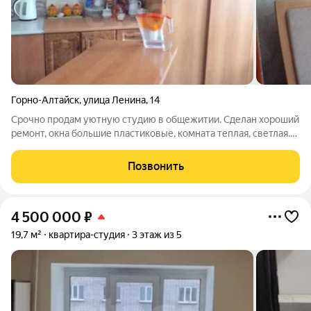
Горно-Алтайск
,
улица Ленина
,
14
Срочно продам уютную студию в общежитии. Сделан хороший
ремонт, окна большие пластиковые, комната теплая, светлая.
Вся мебель и техника остается в дар покупателю. Находится в
центре города, до площади Ленина 15 минут , вся
Позвонить
инфраструктура в в шаговой
4 500 000
₽
19,7 м²
квартира-студия
3 этаж из 5