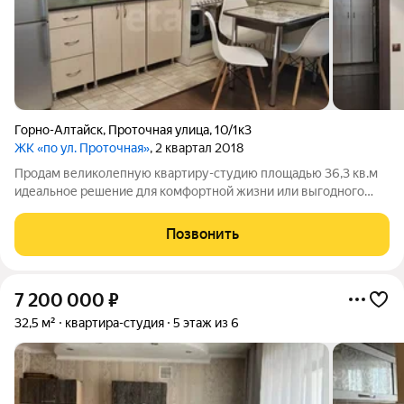
Горно-Алтайск
,
Проточная улица
,
10/1к3
ЖК «по ул. Проточная»
, 2 квартал 2018
Продам великолепную квартиру-студию площадью 36,3 кв.м
идеальное решение для комфортной жизни или выгодного
инвестирования! Эта угловая квартира с качественным
косметическим ремонтом и продуманной планировкой станет
Позвонить
вашим уютным уголком. Установлены
7 200 000
₽
32,5 м²
квартира-студия
5 этаж из 6