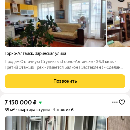
Горно-Алтайск
,
Заринская улица
Продам Отличную Студию в г.Горно-Алтайске - 36.3 кв.м. -
Третий Этаж,из Трёх - Имеется Балкон ( Застеклён ) - Сделан
Отличный ремонт - Квартира просторная,Кухня и Шкаф-Купе в
подарок Покупателю - Удобная Локация всё в Шаговой
Позвонить
доступности - Во дворе
7 150 000
₽
35 м²
квартира-студия
4 этаж из 6