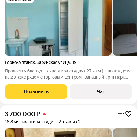
Горно-Алтайск
,
Заринская улица
,
39
Продается благоустр. квартира-студия ( 27 кв.м.) в новом доме
на 2 этаже рядом с торговым центром "Западный", р-н Парк
Победы. Квартира теплая, застекленный балкон, натяжной
потолок. Вся инфраструктура рядом.
Позвонить
Чат
3 700 000
₽
16,8 м²
квартира-студия
2 этаж из 2