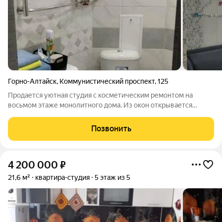
Горно-Алтайск
,
Коммунистический проспект
,
125
Продается уютная студия с косметическим ремонтом на
восьмом этаже монолитного дома. Из окон открывается
живописный вид на проспект, парк Победы, Студенческий
сквер и окружающие зеленые насаждения. В доме работает
Позвонить
консьерж, что обеспечивает
4 200 000
₽
21,6 м²
квартира-студия
5 этаж из 5