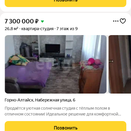
транспортная
7 300 000
₽
26,8 м²
квартира-студия
7 этаж из 9
Горно-Алтайск
,
Набережная улица
,
6
Продаётся уютная солнечная студия с тёплым полом в
отличном состоянии! Идеальное решение для комфортной
жизни или выгодной инвестиции! Просторная студия 26,8 м с
современным косметическим ремонтом можно заезжать и
Позвонить