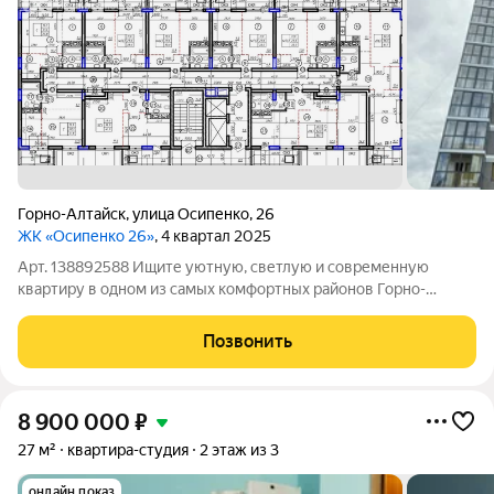
Горно-Алтайск
,
улица Осипенко
,
26
ЖК «Осипенко 26»
, 4 квартал 2025
Арт. 138892588 Ищите уютную, светлую и современную
квартиру в одном из самых комфортных районов Горно-
Алтайска? Для вас уникальное предложение! Продается 1-
комнатная квартира в центре Горно-Алтайска с панорамным
Позвонить
видом! Просторная и светлая
8 900 000
₽
27 м²
квартира-студия
2 этаж из 3
онлайн показ