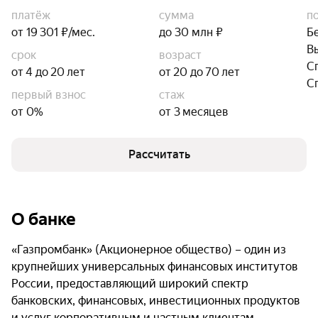
платёж
сумма
п
от 19 301 ₽/мес.
до 30 млн ₽
Б
В
срок
возраст
С
от 4 до 20 лет
от 20 до 70 лет
С
первый взнос
стаж
от 0%
от 3 месяцев
Рассчитать
О банке
«Газпромбанк» (Акционерное общество) – один из
крупнейших универсальных финансовых институтов
России, предоставляющий широкий спектр
банковских, финансовых, инвестиционных продуктов
и услуг корпоративным и частным клиентам,