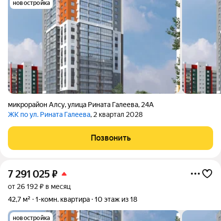
новостройка
микрорайон Алсу
,
улица Рината Галеева
,
24А
ЖК по ул. Рината Галеева
, 2 квартал 2028
Позвонить
7 291 025
₽
от 26 192 ₽ в месяц
42,7 м²
1-комн. квартира
10 этаж из 18
новостройка