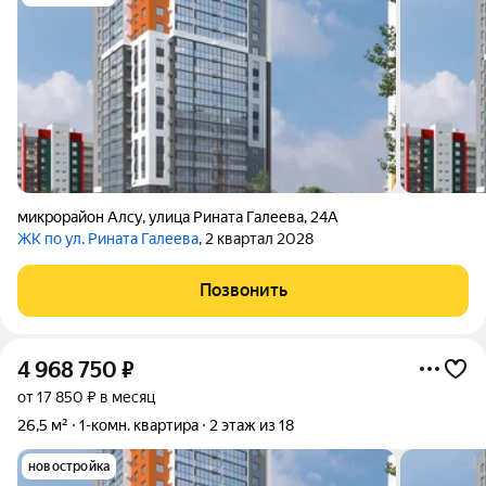
микрорайон Алсу
,
улица Рината Галеева
,
24А
ЖК по ул. Рината Галеева
, 2 квартал 2028
Позвонить
4 968 750
₽
от 17 850 ₽ в месяц
26,5 м²
1-комн. квартира
2 этаж из 18
новостройка