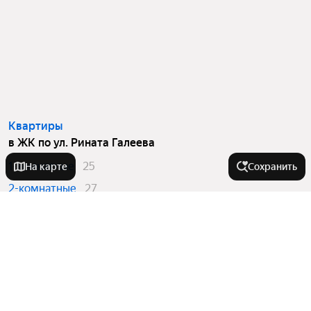
Квартиры
в ЖК по ул. Рината Галеева
1-комнатные
25
На карте
Сохранить
2-комнатные
27
3-комнатные
17
Города-миллионники
Москва
Санкт-Петербург