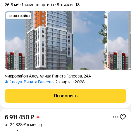
26,6 м²
1-комн. квартира
8 этаж из 18
новостройка
микрорайон Алсу
,
улица Рината Галеева
,
24А
ЖК по ул. Рината Галеева
, 2 квартал 2028
Позвонить
6 911 450
₽
от 24 828 ₽ в месяц