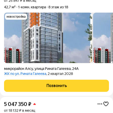
от 25 847 ₽ в месяц
42,7 м²
1-комн. квартира
8 этаж из 18
новостройка
микрорайон Алсу
,
улица Рината Галеева
,
24А
ЖК по ул. Рината Галеева
, 2 квартал 2028
Позвонить
5 047 350
₽
от 18 132 ₽ в месяц