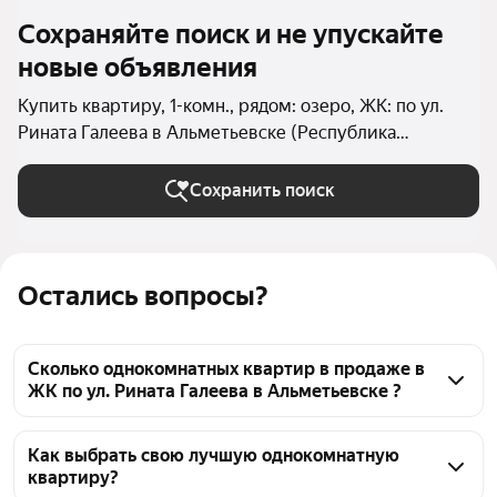
Сохраняйте поиск и не упускайте
новые объявления
Купить квартиру, 1-комн., рядом: озеро, ЖК: по ул.
Рината Галеева в Альметьевске (Республика
Татарстан)
Сохранить поиск
Остались вопросы?
Сколько однокомнатных квартир в продаже в
ЖК по ул. Рината Галеева в Альметьевске ?
На Яндекс Недвижимости в продаже в ЖК по ул. 
Рината Галеева в Альметьевске 25 однокомнатных 
Как выбрать свою лучшую однокомнатную
квартиру?
квартир 25 объявлений от застройщиков