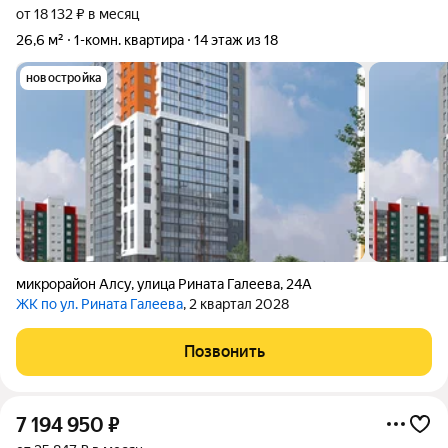
от 18 132 ₽ в месяц
26,6 м²
1-комн. квартира
14 этаж из 18
новостройка
микрорайон Алсу
,
улица Рината Галеева
,
24А
ЖК по ул. Рината Галеева
, 2 квартал 2028
Позвонить
7 194 950
₽