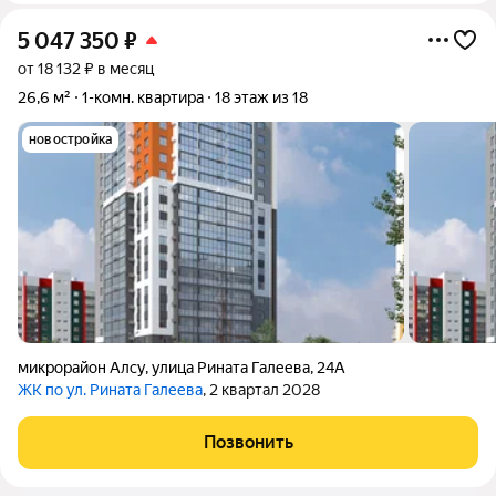
5 047 350
₽
от 18 132 ₽ в месяц
26,6 м²
1-комн. квартира
18 этаж из 18
новостройка
микрорайон Алсу
,
улица Рината Галеева
,
24А
ЖК по ул. Рината Галеева
, 2 квартал 2028
Позвонить