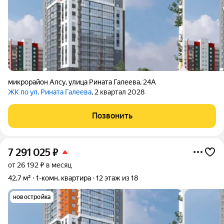
микрорайон Алсу
,
улица Рината Галеева
,
24А
ЖК по ул. Рината Галеева
, 2 квартал 2028
Позвонить
7 291 025
₽
от 26 192 ₽ в месяц
42,7 м²
1-комн. квартира
12 этаж из 18
новостройка