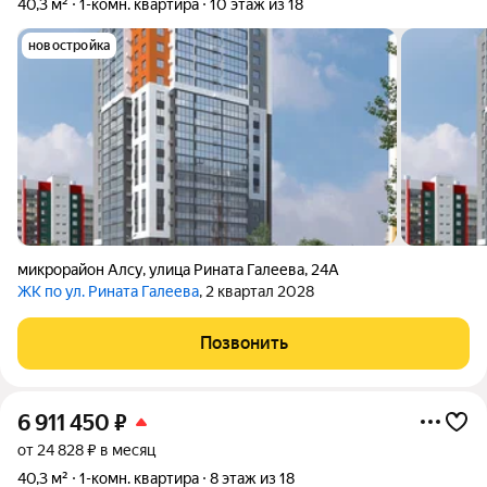
40,3 м²
1-комн. квартира
10 этаж из 18
новостройка
микрорайон Алсу
,
улица Рината Галеева
,
24А
ЖК по ул. Рината Галеева
, 2 квартал 2028
Позвонить
6 911 450
₽
от 24 828 ₽ в месяц
40,3 м²
1-комн. квартира
8 этаж из 18