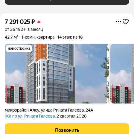
7 291 025
₽
от 26 192 ₽ в месяц
42,7 м²
1-комн. квартира
14 этаж из 18
новостройка
микрорайон Алсу
,
улица Рината Галеева
,
24А
ЖК по ул. Рината Галеева
, 2 квартал 2028
Позвонить