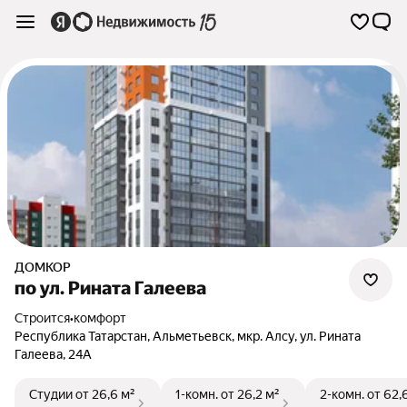
ДОМКОР
по ул. Рината Галеева
Строится
•
комфорт
Республика Татарстан
,
Альметьевск
,
мкр. Алсу
,
ул. Рината
Галеева
,
24А
Студии
от 26,6 м²
1-комн.
от 26,2 м²
2-комн.
от 62,