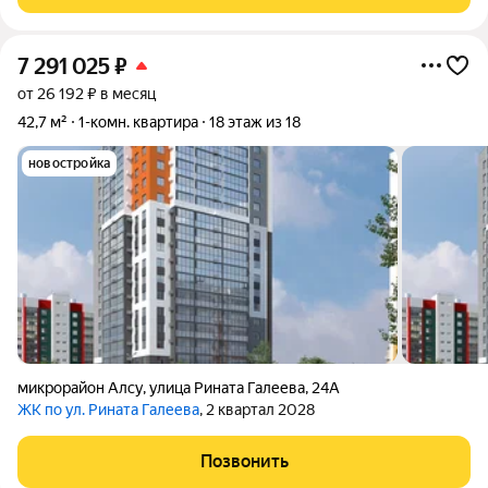
7 291 025
₽
от 26 192 ₽ в месяц
42,7 м²
1-комн. квартира
18 этаж из 18
новостройка
микрорайон Алсу
,
улица Рината Галеева
,
24А
ЖК по ул. Рината Галеева
, 2 квартал 2028
Позвонить