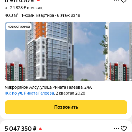
6 911 450
₽
от 24 828 ₽ в месяц
40,3 м²
1-комн. квартира
6 этаж из 18
новостройка
микрорайон Алсу
,
улица Рината Галеева
,
24А
ЖК по ул. Рината Галеева
, 2 квартал 2028
Позвонить
5 047 350
₽