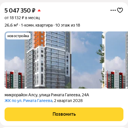
5 047 350
₽
от 18 132 ₽ в месяц
26,6 м²
1-комн. квартира
10 этаж из 18
новостройка
микрорайон Алсу
,
улица Рината Галеева
,
24А
ЖК по ул. Рината Галеева
, 2 квартал 2028
Позвонить