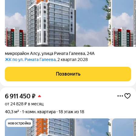
микрорайон Алсу
,
улица Рината Галеева
,
24А
ЖК по ул. Рината Галеева
, 2 квартал 2028
Позвонить
6 911 450
₽
от 24 828 ₽ в месяц
40,3 м²
1-комн. квартира
18 этаж из 18
новостройка