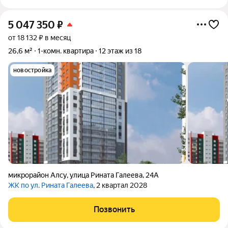
5 047 350
₽
от 18 132 ₽ в месяц
26,6 м²
1-комн. квартира
12 этаж из 18
новостройка
микрорайон Алсу
,
улица Рината Галеева
,
24А
ЖК по ул. Рината Галеева
, 2 квартал 2028
Позвонить