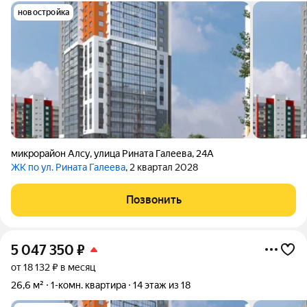
новостройка
микрорайон Алсу
,
улица Рината Галеева
,
24А
ЖК по ул. Рината Галеева
, 2 квартал 2028
Позвонить
5 047 350
₽
от 18 132 ₽ в месяц
26,6 м²
1-комн. квартира
14 этаж из 18