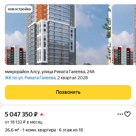
новостройка
микрорайон Алсу
,
улица Рината Галеева
,
24А
ЖК по ул. Рината Галеева
, 2 квартал 2028
Позвонить
5 047 350
₽
от 18 132 ₽ в месяц
26,6 м²
1-комн. квартира
6 этаж из 18