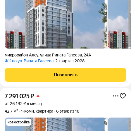
микрорайон Алсу
,
улица Рината Галеева
,
24А
ЖК по ул. Рината Галеева
, 2 квартал 2028
Позвонить
7 291 025
₽
от 26 192 ₽ в месяц
42,7 м²
1-комн. квартира
6 этаж из 18
новостройка