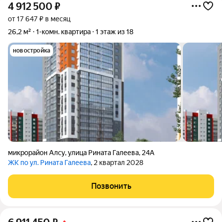
4 912 500
₽
от 17 647 ₽ в месяц
26,2 м²
1-комн. квартира
1 этаж из 18
новостройка
микрорайон Алсу
,
улица Рината Галеева
,
24А
ЖК по ул. Рината Галеева
, 2 квартал 2028
Позвонить