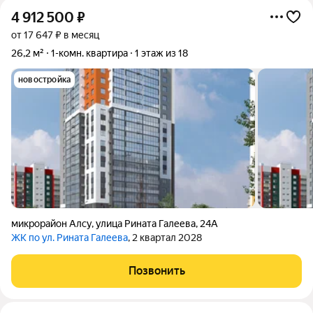
4 912 500
₽
от 17 647 ₽ в месяц
26,2 м²
1-комн. квартира
1 этаж из 18
новостройка
микрорайон Алсу
,
улица Рината Галеева
,
24А
ЖК по ул. Рината Галеева
, 2 квартал 2028
Позвонить