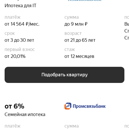
Ипотека для IT
платёж
сумма
п
от 14 564 ₽/мес.
до 9 млн ₽
В
С
срок
возраст
С
от 3 до 30 лет
от 21 до 65 лет
первый взнос
стаж
от 20,01%
от 12 месяцев
Подобрать квартиру
от 6%
Семейная ипотека
платёж
сумма
п