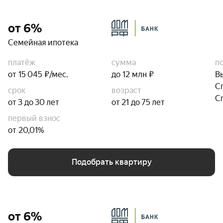
от 6%
Семейная ипотека
платёж
сумма
п
от 15 045 ₽/мес.
до 12 млн ₽
В
С
срок
возраст
С
от 3 до 30 лет
от 21 до 75 лет
первый взнос
от 20,01%
Подобрать квартиру
от 6%