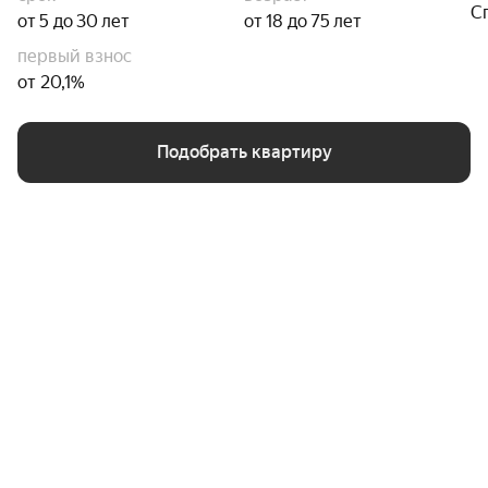
С
от 5 до 30 лет
от 18 до 75 лет
первый взнос
от 20,1%
Подобрать квартиру