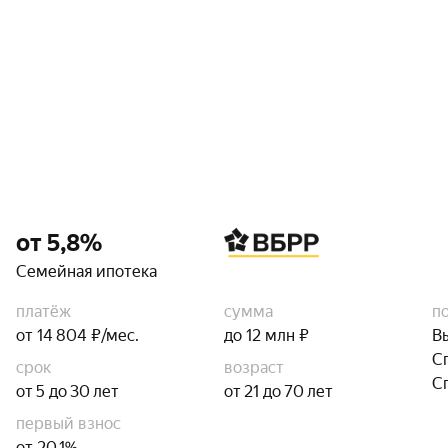
от 5,8%
Семейная ипотека
платёж
сумма
п
от 14 804 ₽/мес.
до 12 млн ₽
В
С
срок
возраст
С
от 5 до 30 лет
от 21 до 70 лет
первый взнос
от 20,1%