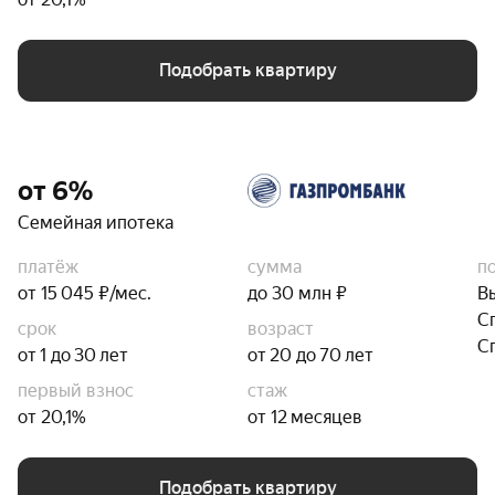
Подобрать квартиру
от 6%
Семейная ипотека
платёж
сумма
п
от 15 045 ₽/мес.
до 30 млн ₽
В
С
срок
возраст
С
от 1 до 30 лет
от 20 до 70 лет
первый взнос
стаж
от 20,1%
от 12 месяцев
Подобрать квартиру