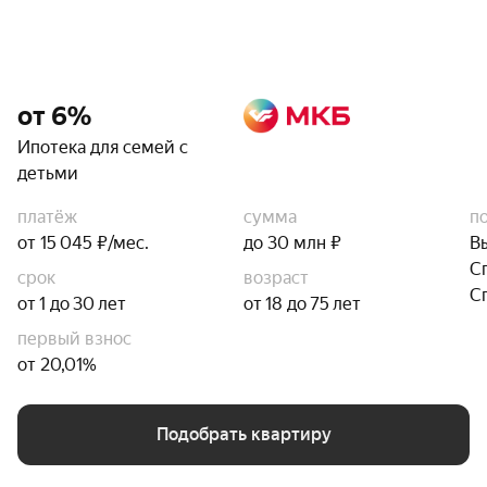
от 6%
Ипотека для семей с
детьми
платёж
сумма
п
от 15 045 ₽/мес.
до 30 млн ₽
В
С
срок
возраст
С
от 1 до 30 лет
от 18 до 75 лет
первый взнос
от 20,01%
Подобрать квартиру