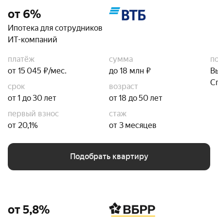
от 6%
Ипотека для сотрудников
ИТ-компаний
платёж
сумма
п
от 15 045 ₽/мес.
до 18 млн ₽
В
С
срок
возраст
от 1 до 30 лет
от 18 до 50 лет
первый взнос
стаж
от 20,1%
от 3 месяцев
Подобрать квартиру
от 5,8%