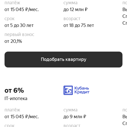
платёж
сумма
п
от 15 045 ₽/мес.
до 12 млн ₽
В
С
срок
возраст
С
от 5 до 30 лет
от 18 до 75 лет
первый взнос
от 20,1%
Подобрать квартиру
от 6%
IT-ипотека
платёж
сумма
п
от 15 045 ₽/мес.
до 9 млн ₽
В
С
срок
возраст