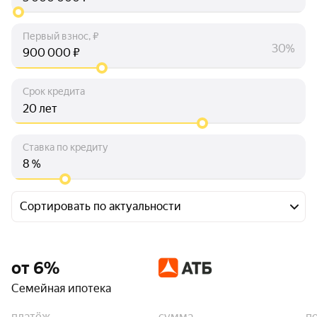
Первый взнос, ₽
30%
₽
Срок кредита
лет
Ставка по кредиту
%
Сортировать по актуальности
от 6%
Семейная ипотека
платёж
сумма
п