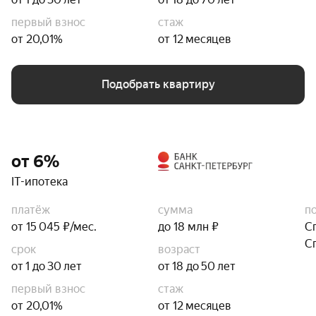
первый взнос
стаж
от 20,01%
от 12 месяцев
Подобрать квартиру
от 6%
IT-ипотека
платёж
сумма
п
от 15 045 ₽/мес.
до 18 млн ₽
С
С
срок
возраст
от 1 до 30 лет
от 18 до 50 лет
первый взнос
стаж
от 20,01%
от 12 месяцев