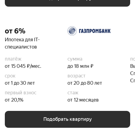
от 6%
Ипотека для IT-
специалистов
платёж
сумма
п
от 15 045 ₽/мес.
до 18 млн ₽
В
С
срок
возраст
С
от 1 до 30 лет
от 20 до 80 лет
первый взнос
стаж
от 20,1%
от 12 месяцев
Подобрать квартиру