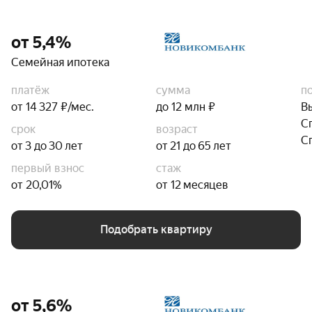
от 5,4%
Семейная ипотека
платёж
сумма
п
от 14 327 ₽/мес.
до 12 млн ₽
В
С
срок
возраст
С
от 3 до 30 лет
от 21 до 65 лет
первый взнос
стаж
от 20,01%
от 12 месяцев
Подобрать квартиру
от 5,6%