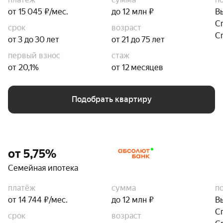
от 15 045 ₽/мес.
до 12 млн ₽
В
С
срок
возраст
С
от 3 до 30 лет
от 21 до 75 лет
первый взнос
стаж
от 20,1%
от 12 месяцев
Подобрать квартиру
от 5,75%
Семейная ипотека
платёж
сумма
п
от 14 744 ₽/мес.
до 12 млн ₽
В
С
срок
возраст