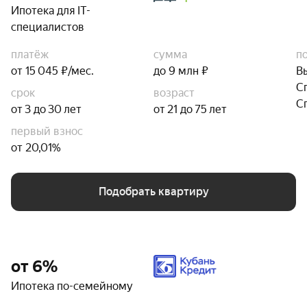
Ипотека для IT-
специалистов
платёж
сумма
п
от 15 045 ₽/мес.
до 9 млн ₽
В
С
срок
возраст
С
от 3 до 30 лет
от 21 до 75 лет
первый взнос
от 20,01%
Подобрать квартиру
от 6%
Ипотека по-семейному