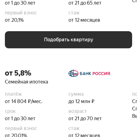
С
от 1 до 30 лет
от 21 до 65 лет
первый взнос
стаж
от 20,1%
от 12 месяцев
Подобрать квартиру
от 5,8%
Семейная ипотека
платёж
сумма
п
от 14 804 ₽/мес.
до 12 млн ₽
С
С
срок
возраст
В
от 1 до 30 лет
от 21 до 70 лет
первый взнос
стаж
от 20,01%
от 12 месяцев