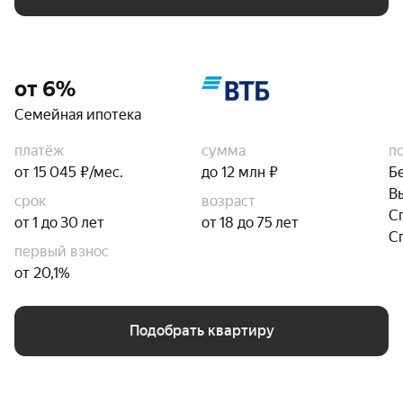
от 6%
Семейная ипотека
платёж
сумма
п
от 15 045 ₽/мес.
до 12 млн ₽
Б
В
срок
возраст
С
от 1 до 30 лет
от 18 до 75 лет
С
первый взнос
от 20,1%
Подобрать квартиру