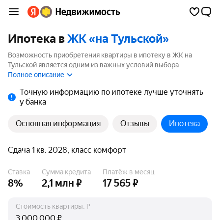
Ипотека в
ЖК «на Тульской»
Возможность приобретения квартиры в ипотеку в ЖК на
Тульской является одним из важных условий выбора
квартиры. На странице мы собрали программы кредитования
Полное описание
банков для покупки квартиры в ипотеку от 3.5%.
Точную информацию по ипотеке лучше уточнять
у банка
Основная информация
Отзывы
Ипотека
Сдача 1 кв. 2028, класс комфорт
Ставка
Сумма кредита
Платёж в месяц
8%
2,1 млн ₽
17 565 ₽
Стоимость квартиры, ₽
₽