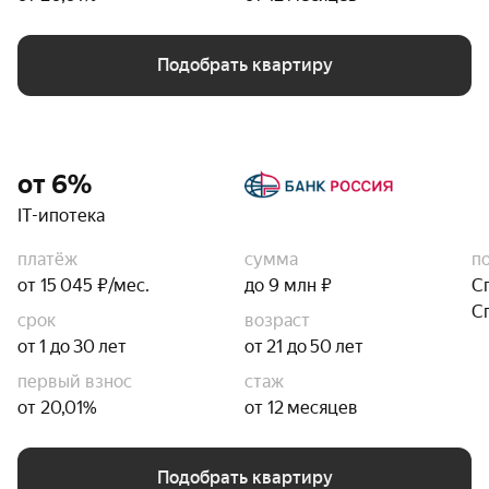
Подобрать квартиру
от 6%
IT-ипотека
платёж
сумма
п
от 15 045 ₽/мес.
до 9 млн ₽
С
С
срок
возраст
от 1 до 30 лет
от 21 до 50 лет
первый взнос
стаж
от 20,01%
от 12 месяцев
Подобрать квартиру