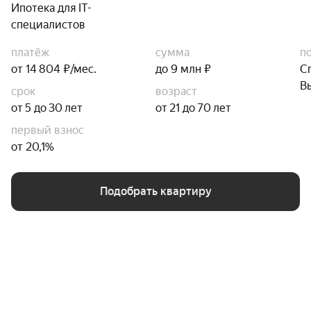
Ипотека для IT-
специалистов
платёж
сумма
п
от 14 804 ₽/мес.
до 9 млн ₽
С
В
срок
возраст
от 5 до 30 лет
от 21 до 70 лет
первый взнос
от 20,1%
Подобрать квартиру