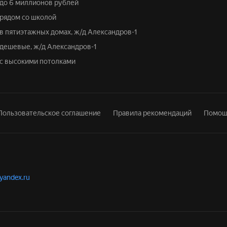
у до 6 миллионов рублей
 рядом со школой
 в пятиэтажных домах, ж/д Александров-1
у дешевые, ж/д Александров-1
у с высокими потолками
Пользовательское соглашение
Правила рекомендаций
Помощ
.yandex.ru