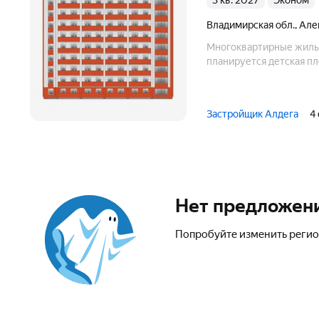
3 кв. 2027
эконом
Владимирская обл.
,
Але
Многоквартирные жилые
планируется детская пл
Застройщик Алдега
4
Нет предложен
Попробуйте изменить регио