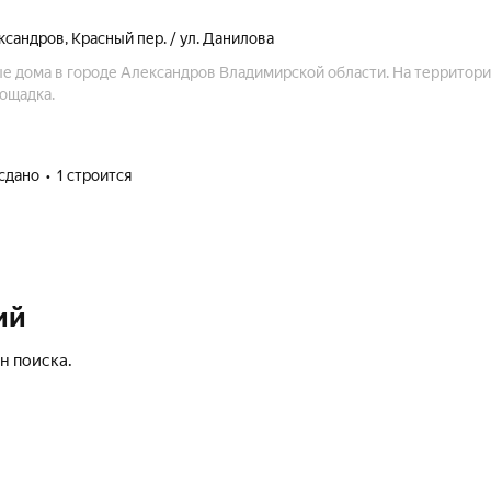
ксандров
,
Красный пер. / ул. Данилова
 дома в городе Александров Владимирской области. На территор
ощадка.
 сдано
1 строится
ий
н поиска.