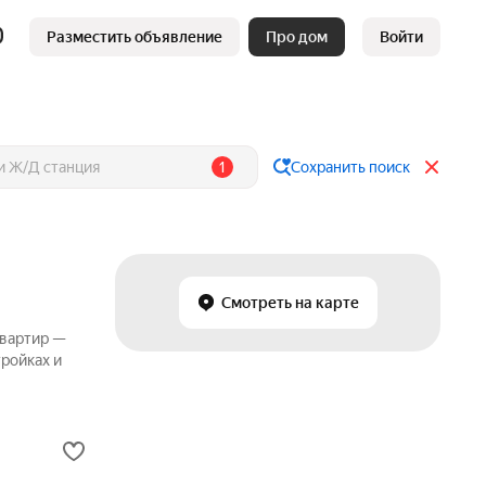
Разместить объявление
Про дом
Войти
1
Сохранить поиск
Смотреть на карте
квартир —
ройках и