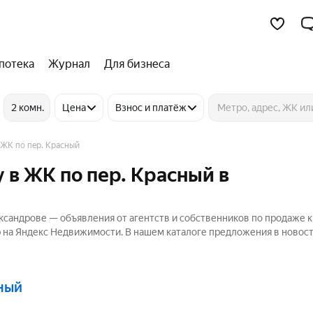
потека
Журнал
Для бизнеса
2 комн.
Цена
Взнос и платёж
ЖК по пер. Красный
 в ЖК по пер. Красный в
ксандрове — объявления от агентств и собственников по продаже 
р на Яндекс Недвижимости. В нашем каталоге предложения в новост
сный