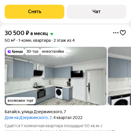
месяцев. Из техники есть: Телевизор Духовой шкаф
Стиральная машина Холодильник Кондиционер Бойлер Дом -
Снять
Чат
монолитный, окна выходят на улицу. В
30 500
₽
в месяц
50 м²
1-комн. квартира
2 этаж из 4
3D-тур
новостройка
возможен торг
Батайск
,
улица Дзержинского
,
7
Дом на Дзержинского, 7
, 4 квартал 2022
Сдаётся 1-комнатная квартира площадью 50 кв.м. с