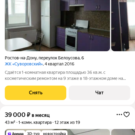
Ростов-на-Дону
,
переулок Белоусова
,
6
ЖК «Суворовский»
, 4 квартал 2016
Сдаётся 1-комнатная квартира площадью 36 кв.м. с
косметическим ремонтом на 9 этаже в 18-этажном доме на
срок от 11 месяцев. Из техники есть: Духовой шкаф Стиральная
машина Холодильник Кондиционер Дом - панельный. Жилец
Снять
Чат
оплачивает все коммунальные
39 000
₽
в месяц
43 м²
1-комн. квартира
12 этаж из 19
3D-тур
новостройка