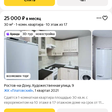
Микроволновка Дом - монолитный, окна
25 000
₽
в месяц
30 м²
1-комн. квартира
10 этаж из 17
3D-тур
новостройка
возможен торг
Ростов-на-Дону
,
Художественная улица
,
9
ЖК «Платовский»
, 1 квартал 2021
Сдаётся 1-комнатная квартира площадью 30 кв.м. с
евроремонтом на 10 этаже в 17-этажном доме на срок от 11
месяцев. Из техники есть: Духовой шкаф Стиральная машина