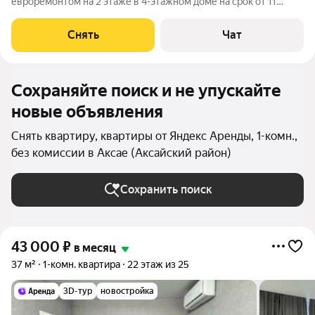
евроремонтом на 2 этаже в 4-этажном доме на срок от 11
месяцев. Из техники есть: Телевизор Духовой шкаф
Стиральная машина Холодильник Посудомоечная машина
Снять
Чат
Бойлер Дом - кирпичный, окна выходят во
Сохраняйте поиск и не упускайте
новые объявления
Снять квартиру, квартиры от Яндекс Аренды, 1-комн.,
без комиссии в Аксае (Аксайский район)
Сохранить поиск
43 000
₽
в месяц
37 м²
1-комн. квартира
22 этаж из 25
3D-тур
новостройка