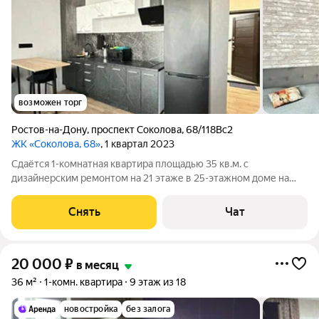
возможен торг
Ростов-на-Дону
,
проспект Соколова
,
68/118Вс2
ЖК «Соколова, 68»
, 1 квартал 2023
Сдаётся 1-комнатная квартира площадью 35 кв.м. с
дизайнерским ремонтом на 21 этаже в 25-этажном доме на
срок от 11 месяцев. Из техники есть: Телевизор Стиральная
машина Холодильник Кондиционер Микроволновка Дом -
Снять
Чат
кирпичный, окна выходят на
20 000
₽
в месяц
36 м²
1-комн. квартира
9 этаж из 18
новостройка
без залога