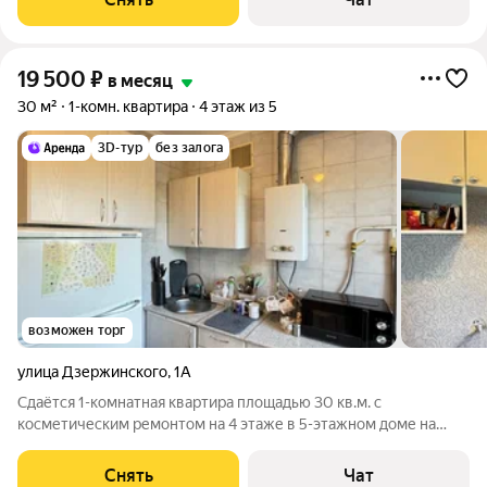
кирпичный, окна выходят во
19 500
₽
в месяц
30 м²
1-комн. квартира
4 этаж из 5
3D-тур
без залога
возможен торг
улица Дзержинского
,
1А
Сдаётся 1-комнатная квартира площадью 30 кв.м. с
косметическим ремонтом на 4 этаже в 5-этажном доме на
срок от 11 месяцев. Из техники есть: Телевизор Духовой шкаф
Стиральная машина Холодильник Кондиционер
Снять
Чат