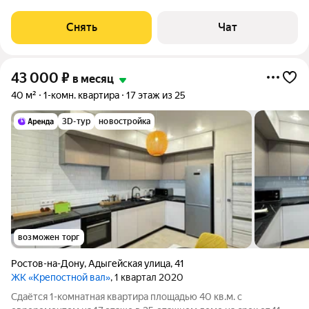
срок от 11 месяцев. Из техники есть: Телевизор Духовой шкаф
Стиральная машина Холодильник Кондиционер
Снять
Чат
Микроволновка Дом - монолитный, окна
43 000
₽
в месяц
40 м²
1-комн. квартира
17 этаж из 25
3D-тур
новостройка
возможен торг
Ростов-на-Дону
,
Адыгейская улица
,
41
ЖК «Крепостной вал»
, 1 квартал 2020
Сдаётся 1-комнатная квартира площадью 40 кв.м. с