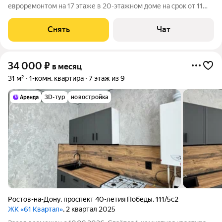
евроремонтом на 17 этаже в 20-этажном доме на срок от 11
месяцев. Из техники есть: Телевизор Духовой шкаф
Стиральная машина Холодильник Кондиционер
Снять
Чат
Микроволновка Дом - монолитный, окна выходят во
34 000
₽
в месяц
31 м²
1-комн. квартира
7 этаж из 9
3D-тур
новостройка
Ростов-на-Дону
,
проспект 40-летия Победы
,
111/5с2
ЖК «61 Квартал»
, 2 квартал 2025