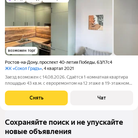
возможен торг
Ростов-на-Дону
,
проспект 40-летия Победы
,
63/17с4
ЖК «Сокол Градъ»
, 4 квартал 2021
Заезд возможен с 14.08.2026. Сдаётся 1-комнатная квартира
площадью 43 кв.м. с евроремонтом на 12 этаже в 19-этажном
доме на срок от 11 месяцев. Из техники есть: Духовой шкаф
Стиральная машина Холодильник Кондиционер Дом -
Снять
Чат
монолитный, окна выходят
Сохраняйте поиск и не упускайте
новые объявления