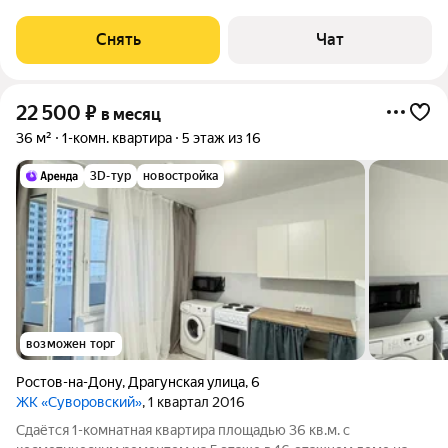
Стиральная машина Холодильник Кондиционер Дом -
монолитный, окна выходят во двор. Есть
Снять
Чат
22 500
₽
в месяц
36 м²
1-комн. квартира
5 этаж из 16
3D-тур
новостройка
возможен торг
Ростов-на-Дону
,
Драгунская улица
,
6
ЖК «Суворовский»
, 1 квартал 2016
Сдаётся 1-комнатная квартира площадью 36 кв.м. с