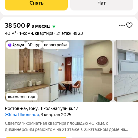
Холодильник Кондиционер Дом - панельный, окна выходят во
Снять
Чат
двор. В подъезде 2 лифта -
38 500
₽
в месяц
40 м²
1-комн. квартира
21 этаж из 23
3D-тур
новостройка
возможен торг
Ростов-на-Дону
,
Школьная улица
,
17
ЖК на Школьной
, 3 квартал 2025
Сдаётся 1-комнатная квартира площадью 40 кв.м. с
дизайнерским ремонтом на 21 этаже в 23-этажном доме на
срок от 11 месяцев. Из техники есть: Телевизор Стиральная