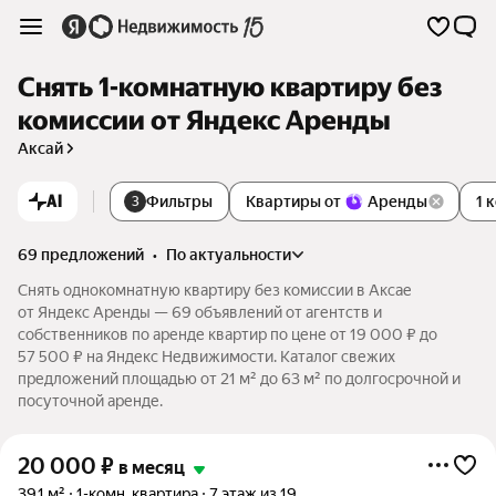
Снять 1-комнатную квартиру без
комиссии от Яндекс Аренды
Аксай
AI
Фильтры
Квартиры от
Аренды
1 
3
69 предложений
•
по актуальности
Снять однокомнатную квартиру без комиссии в Аксае
от Яндекс Аренды — 69 объявлений от агентств и
собственников по аренде квартир по цене от 19 000 ₽ до
57 500 ₽ на Яндекс Недвижимости. Каталог свежих
предложений площадью от 21 м² до 63 м² по долгосрочной и
посуточной аренде.
20 000
₽
в месяц
39,1 м²
1-комн. квартира
7 этаж из 19