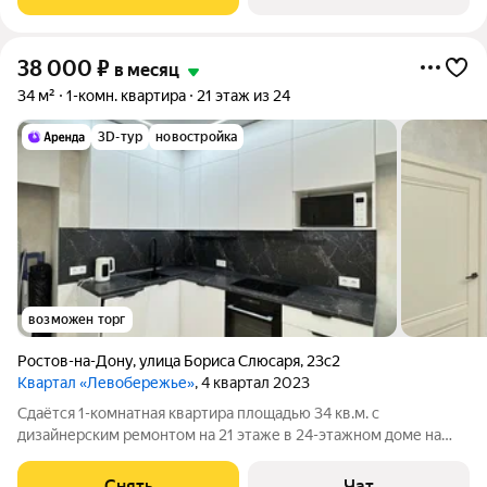
Микроволновка Дом - кирпичный. Есть
38 000
₽
в месяц
34 м²
1-комн. квартира
21 этаж из 24
3D-тур
новостройка
возможен торг
Ростов-на-Дону
,
улица Бориса Слюсаря
,
23с2
Квартал «Левобережье»
, 4 квартал 2023
Сдаётся 1-комнатная квартира площадью 34 кв.м. с
дизайнерским ремонтом на 21 этаже в 24-этажном доме на
срок от 11 месяцев. Из техники есть: Стиральная машина
Холодильник Посудомоечная машина Кондиционер
Снять
Чат