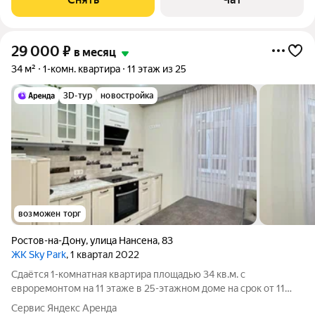
29 000
₽
в месяц
34 м²
1-комн. квартира
11 этаж из 25
3D-тур
новостройка
возможен торг
Ростов-на-Дону
,
улица Нансена
,
83
ЖК Sky Park
, 1 квартал 2022
Сдаётся 1-комнатная квартира площадью 34 кв.м. с
евроремонтом на 11 этаже в 25-этажном доме на срок от 11
месяцев. Из техники есть: Телевизор Духовой шкаф
Сервис Яндекс Аренда