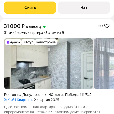
18-этажном доме на срок от 11 месяцев. Из техники есть:
Телевизор Духовой шкаф Стиральная машина Холодильник
Снять
Чат
Кондиционер
31 000
₽
в месяц
31 м²
1-комн. квартира
5 этаж из 9
3D-тур
новостройка
Ростов-на-Дону
,
проспект 40-летия Победы
,
111/5с2
ЖК «61 Квартал»
, 2 квартал 2025
Сдаётся 1-комнатная квартира площадью 31 кв.м. с
евроремонтом на 5 этаже в 9-этажном доме на срок от 11