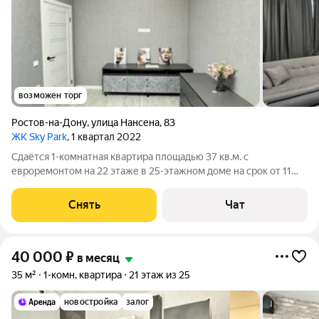
возможен торг
Ростов-на-Дону
,
улица Нансена
,
83
ЖК Sky Park
, 1 квартал 2022
Сдаётся 1-комнатная квартира площадью 37 кв.м. с
евроремонтом на 22 этаже в 25-этажном доме на срок от 11
месяцев. Из техники есть: Духовой шкаф Стиральная машина
Холодильник Кондиционер Микроволновка Дом - кирпичный,
Снять
Чат
окна выходят во двор. Есть
40 000
₽
в месяц
35 м²
1-комн. квартира
21 этаж из 25
новостройка
залог