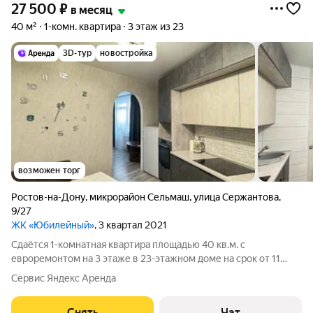
27 500
₽
в месяц
40 м²
1-комн. квартира
3 этаж из 23
3D-тур
новостройка
возможен торг
Ростов-на-Дону
,
микрорайон Сельмаш
,
улица Сержантова
,
9/27
ЖК «Юбилейный»
, 3 квартал 2021
Сдаётся 1-комнатная квартира площадью 40 кв.м. с
евроремонтом на 3 этаже в 23-этажном доме на срок от 11
месяцев. Из техники есть: Телевизор Духовой шкаф
Сервис Яндекс Аренда
Стиральная машина Холодильник Кондиционер
Микроволновка Пылесос Дом - монолитный, окна
Снять
Чат