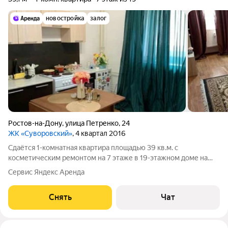
новостройка
залог
Ростов-на-Дону
,
улица Петренко
,
24
ЖК «Суворовский»
, 4 квартал 2016
Сдаётся 1-комнатная квартира площадью 39 кв.м. с
косметическим ремонтом на 7 этаже в 19-этажном доме на
срок от 11 месяцев. Из техники есть: Духовой шкаф Стиральная
Сервис Яндекс Аренда
машина Холодильник Дом - кирпичный. В подъезде 2 лифта - 1
грузовой и 1
Снять
Чат