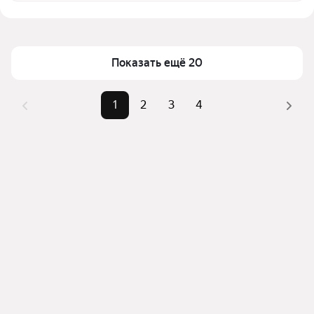
предложений в выбранном районе
Цена за квадратный метр
512 — 1 619 ₽
Помимо удобной сортировки по цене аренды вы 
Площадь
21 — 63 м²
можете отсортировать результаты по стоимости 
квадратного метра или площади
Показать ещё 20
1
2
3
4