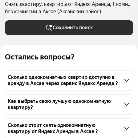
Снять квартиру, квартиры от Яндекс Аренды, 1-комн.,
без комиссии в Аксае (Аксайский район)
Сохранить поиск
Остались вопросы?
Сколько однокомнатных квартир доступно в
аренду в Аксае через сервис Яндекс Аренда ?
На Яндекс Недвижимости в Аксае доступно в 
аренду 70 однокомнатных квартир 
Как выбрать свою лучшую однокомнатную
квартиру?
от Яндекс Аренды, из них 69 объявлений от 
агентств
Чтобы снять 1-комнатную квартиру без комиссии 
от Яндекс Аренды, воспользуйтесь удобными 
Сколько стоит снять однокомнатную
квартиру от Яндекс Аренды в Аксае ?
фильтрами и сортировкой для выбора среди 