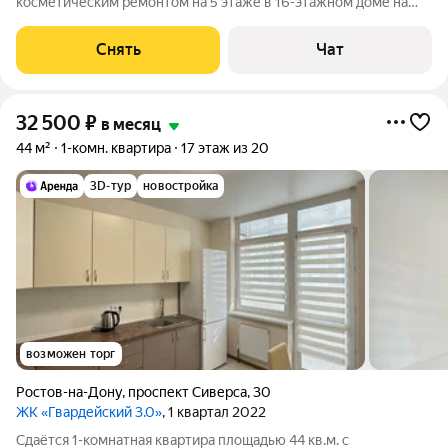
косметическим ремонтом на 5 этаже в 16-этажном доме на
срок от 11 месяцев. Из техники есть: Духовой шкаф Стиральная
машина Холодильник Кондиционер Микроволновка Дом -
Снять
Чат
панельный, окна выходят во
32 500
₽
в месяц
44 м²
1-комн. квартира
17 этаж из 20
3D-тур
новостройка
возможен торг
Ростов-на-Дону
,
проспект Сиверса
,
30
ЖК «Гвардейский 3.0»
, 1 квартал 2022
Сдаётся 1-комнатная квартира площадью 44 кв.м. с