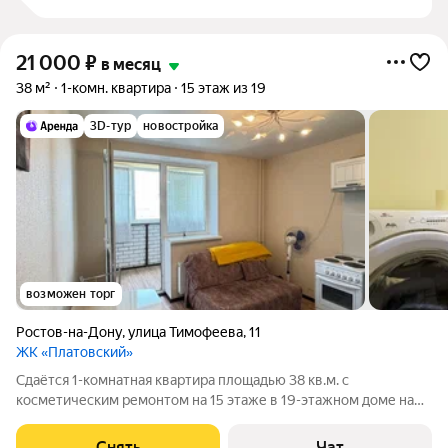
21 000
₽
в месяц
38 м²
1-комн. квартира
15 этаж из 19
3D-тур
новостройка
возможен торг
Ростов-на-Дону
,
улица Тимофеева
,
11
ЖК «Платовский»
Сдаётся 1-комнатная квартира площадью 38 кв.м. с
косметическим ремонтом на 15 этаже в 19-этажном доме на
срок от 11 месяцев. Из техники есть: Телевизор Духовой шкаф
Стиральная машина Холодильник Микроволновка Дом -
Снять
Чат