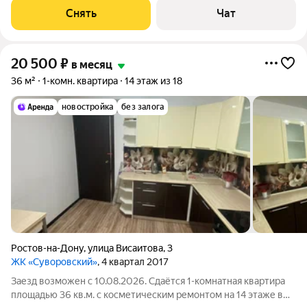
машина Холодильник Кондиционер Микроволновка Дом -
Снять
Чат
монолитный, окна выходят на
20 500
₽
в месяц
36 м²
1-комн. квартира
14 этаж из 18
новостройка
без залога
Ростов-на-Дону
,
улица Висаитова
,
3
ЖК «Суворовский»
, 4 квартал 2017
Заезд возможен с 10.08.2026. Сдаётся 1-комнатная квартира
площадью 36 кв.м. с косметическим ремонтом на 14 этаже в