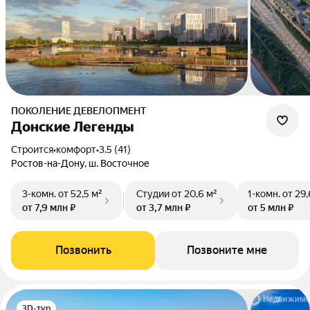
ПОКОЛЕНИЕ ДЕВЕЛОПМЕНТ
Донские Легенды
Строится
•
комфорт
•
3.5 (41)
Ростов-на-Дону, ш. Восточное
3-комн.
от 52,5 м²
Студии
от 20,6 м²
1-комн.
от 29,
от 7,9 млн ₽
от 3,7 млн ₽
от 5 млн ₽
Позвонить
Позвоните мне
3D-тур