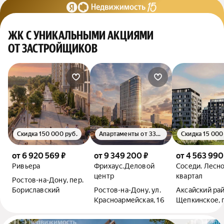
ЖК С УНИКАЛЬНЫМИ АКЦИЯМИ
ОТ ЗАСТРОЙЩИКОВ
Скидка 150 000 руб.
Апартаменты от 335 000 руб. за м²
от 6 920 569 ₽
от 9 349 200 ₽
от 4 563 990
Ривьера
Фрихаус.Деловой
Соседи. Лесн
центр
квартал
Ростов-на-Дону, пер.
Бориславский
Ростов-на-Дону, ул.
Аксайский рай
Красноармейская, 16
Щепкинское, 
Темерницкий,
Ростовский бу