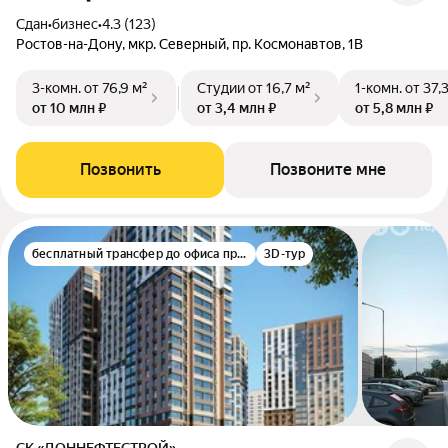
Сдан
•
бизнес
•
4.3 (123)
Ростов-на-Дону, мкр. Северный, пр. Космонавтов, 1В
3-комн.
от 76,9 м²
Студии
от 16,7 м²
1-комн.
от 37,
от 10 млн ₽
от 3,4 млн ₽
от 5,8 млн ₽
Позвонить
Позвоните мне
бесплатный трансфер до офиса продаж
3D-тур