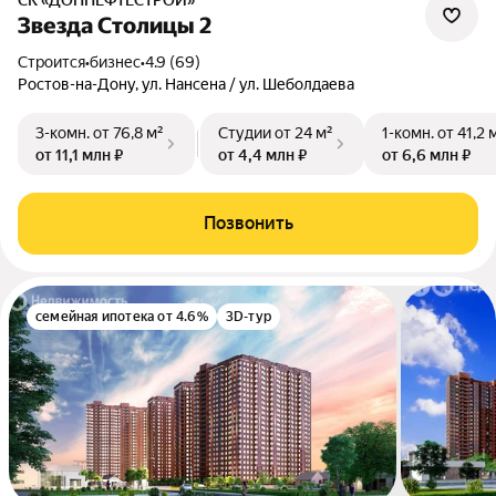
СК «ДОННЕФТЕСТРОЙ»
Звезда Столицы 2
Строится
•
бизнес
•
4.9 (69)
Ростов-на-Дону, ул. Нансена / ул. Шеболдаева
3-комн.
от 76,8 м²
Студии
от 24 м²
1-комн.
от 41,2 
от 11,1 млн ₽
от 4,4 млн ₽
от 6,6 млн ₽
Позвонить
семейная ипотека от 4.6%
3D-тур