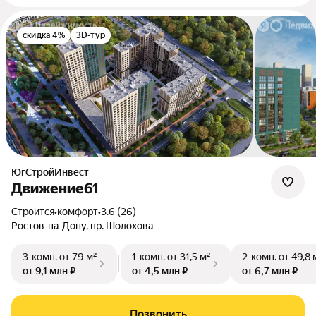
скидка 4%
3D-тур
ЮгСтройИнвест
Движение61
Строится
•
комфорт
•
3.6 (26)
Ростов-на-Дону, пр. Шолохова
3-комн.
от 79 м²
1-комн.
от 31,5 м²
2-комн.
от 49,8 
от 9,1 млн ₽
от 4,5 млн ₽
от 6,7 млн ₽
Позвонить