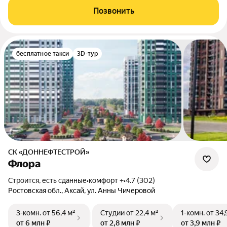
Позвонить
бесплатное такси
3D-тур
СК «ДОННЕФТЕСТРОЙ»
Флора
Строится, есть сданные
•
комфорт +
•
4.7 (302)
Ростовская обл., Аксай, ул. Анны Чичеровой
3-комн.
от 56,4 м²
Студии
от 22,4 м²
1-комн.
от 34,
от 6 млн ₽
от 2,8 млн ₽
от 3,9 млн ₽