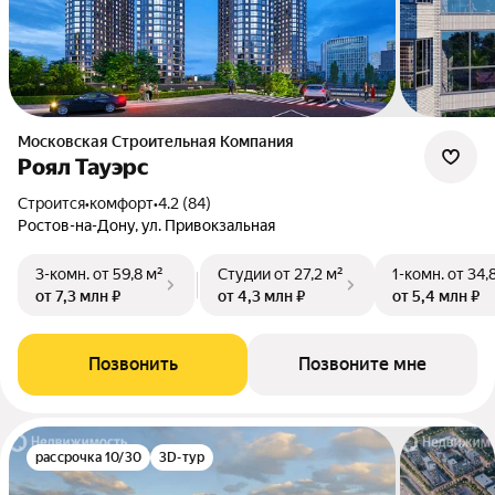
Московская Строительная Компания
Роял Тауэрс
Строится
•
комфорт
•
4.2 (84)
Ростов-на-Дону, ул. Привокзальная
3-комн.
от 59,8 м²
Студии
от 27,2 м²
1-комн.
от 34,
от 7,3 млн ₽
от 4,3 млн ₽
от 5,4 млн ₽
Позвонить
Позвоните мне
рассрочка 10/30
3D-тур