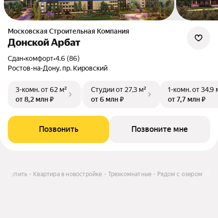
Московская Строительная Компания
Донской Арбат
Сдан
•
комфорт
•
4.6 (86)
Ростов-на-Дону, пр. Кировский
3-комн.
от 62 м²
Студии
от 27,3 м²
1-комн.
от 34,9 
от 8,2 млн ₽
от 6 млн ₽
от 7,7 млн ₽
Позвонить
Позвоните мне
е
Купить
Квартира в новостройке
Трехкомнатные
Рядом с озером