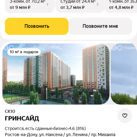
3-комн.
от 70,2 м²
Студии
от 24,4 м²
1-комн.
от 35,
от 9 млн ₽
от 3,7 млн ₽
от 4,8 млн ₽
Позвонить
Позвоните мне
10 м² в подарок
СК10
ГРИНСАЙД
Строится, есть сданные
•
бизнес
•
4.6 (816)
Ростов-на-Дону, ул. Нансена / ул. Ленина / пр. Михаила