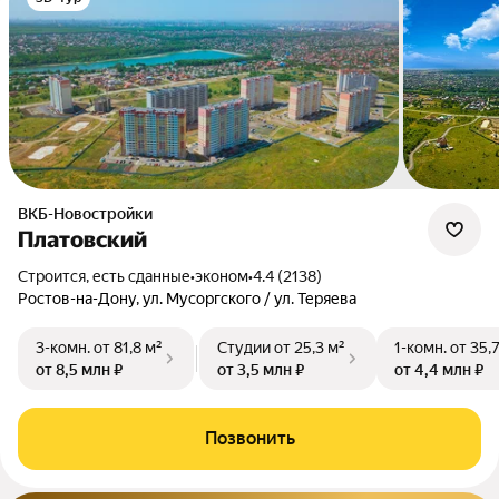
ВКБ-Новостройки
Платовский
Строится, есть сданные
•
эконом
•
4.4 (2138)
Ростов-на-Дону, ул. Мусоргского / ул. Теряева
3-комн.
от 81,8 м²
Студии
от 25,3 м²
1-комн.
от 35,
от 8,5 млн ₽
от 3,5 млн ₽
от 4,4 млн ₽
Позвонить