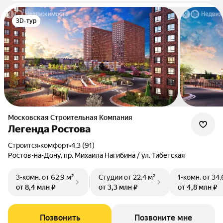
3D-тур
Московская Строительная Компания
Легенда Ростова
Строится
•
комфорт
•
4.3 (91)
Ростов-на-Дону, пр. Михаила Нагибина / ул. Тибетская
3-комн.
от 62,9 м²
Студии
от 22,4 м²
1-комн.
от 34,
от 8,4 млн ₽
от 3,3 млн ₽
от 4,8 млн ₽
Позвонить
Позвоните мне