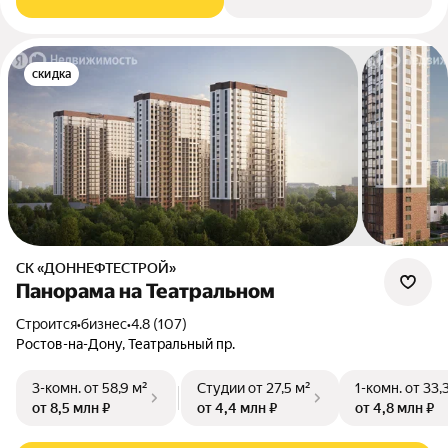
скидка
СК «ДОННЕФТЕСТРОЙ»
Панорама на Театральном
Строится
•
бизнес
•
4.8 (107)
Ростов-на-Дону, Театральный пр.
3-комн.
от 58,9 м²
Студии
от 27,5 м²
1-комн.
от 33,
от 8,5 млн ₽
от 4,4 млн ₽
от 4,8 млн ₽