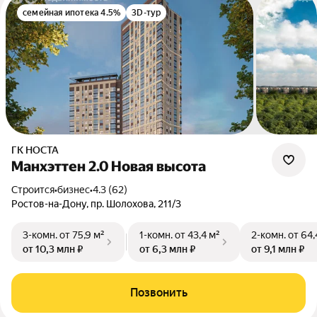
семейная ипотека 4.5%
3D-тур
ГК НОСТА
Манхэттен 2.0 Новая высота
Строится
•
бизнес
•
4.3 (62)
Ростов-на-Дону, пр. Шолохова, 211/3
3-комн.
от 75,9 м²
1-комн.
от 43,4 м²
2-комн.
от 64,
от 10,3 млн ₽
от 6,3 млн ₽
от 9,1 млн ₽
Позвонить