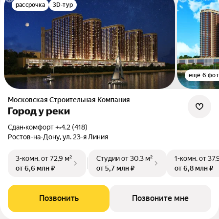
рассрочка
3D-тур
ещё 6 фо
Московская Строительная Компания
Город у реки
Сдан
•
комфорт +
•
4.2 (418)
Ростов-на-Дону, ул. 23-я Линия
3-комн.
от 72,9 м²
Студии
от 30,3 м²
1-комн.
от 37,
от 6,6 млн ₽
от 5,7 млн ₽
от 6,8 млн ₽
Позвонить
Позвоните мне