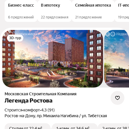
Бизнес-класс
В ипотеку
Семейная ипотека
IT-ип
6 предложений
22 предложения
21 предложение
19 пр
3D-тур
Московская Строительная Компания
Легенда Ростова
Строится
•
комфорт
•
4.3 (91)
Ростов-на-Дону, пр. Михаила Нагибина / ул. Тибетская
Студии
от 22,4 м²
1-комн.
от 34,6 м²
2-комн.
от 38,