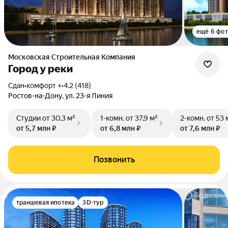
ещё 6 фо
Московская Строительная Компания
Город у реки
Сдан
•
комфорт +
•
4.2 (418)
Ростов-на-Дону, ул. 23-я Линия
Студии
от 30,3 м²
1-комн.
от 37,9 м²
2-комн.
от 53 
от 5,7 млн ₽
от 6,8 млн ₽
от 7,6 млн ₽
Позвонить
траншевая ипотека
3D-тур