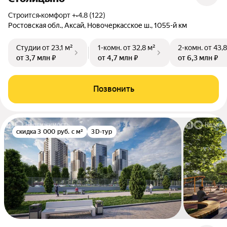
Строится
•
комфорт +
•
4.8 (122)
Ростовская обл., Аксай, Новочеркасское ш., 1055-й км
Студии
от 23,1 м²
1-комн.
от 32,8 м²
2-комн.
от 43,8
от 3,7 млн ₽
от 4,7 млн ₽
от 6,3 млн ₽
Позвонить
скидка 3 000 руб. с м²
3D-тур