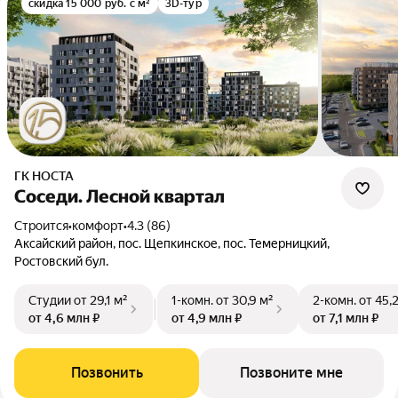
скидка 15 000 руб. с м²
3D-тур
ГК НОСТА
Соседи. Лесной квартал
Строится
•
комфорт
•
4.3 (86)
Аксайский район, пос. Щепкинское, пос. Темерницкий,
Ростовский бул.
Студии
от 29,1 м²
1-комн.
от 30,9 м²
2-комн.
от 45,
от 4,6 млн ₽
от 4,9 млн ₽
от 7,1 млн ₽
Позвонить
Позвоните мне