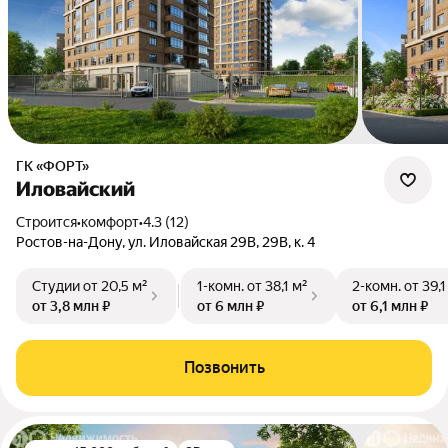
ГК «ФОРТ»
Иловайский
Строится
•
комфорт
•
4.3 (12)
Ростов-на-Дону, ул. Иловайская 29В, 29В, к. 4
Студии
от 20,5 м²
1-комн.
от 38,1 м²
2-комн.
от 39,1
от 3,8 млн ₽
от 6 млн ₽
от 6,1 млн ₽
Позвонить