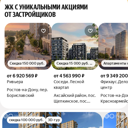
ЖК С УНИКАЛЬНЫМИ АКЦИЯМИ
ОТ ЗАСТРОЙЩИКОВ
Скидка 150 000 руб.
Скидка 15 000 руб. с м²
от 6 920 569 ₽
от 4 563 990 ₽
от 9 349 200
Ривьера
Соседи. Лесной
Фрихаус.Дел
квартал
центр
Ростов-на-Дону, пер.
Бориславский
Аксайский район, пос.
Ростов-на-Дон
Щепкинское, пос.
Красноармейс
Темерницкий,
Ростовский бул.
скидка 100 000 руб.
3D-тур