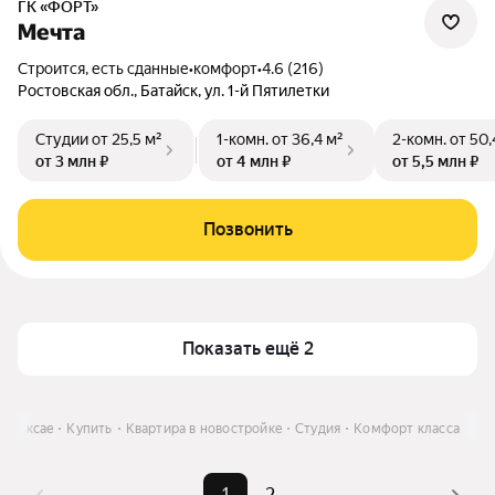
ГК «ФОРТ»
Мечта
Строится, есть сданные
•
комфорт
•
4.6 (216)
Ростовская обл., Батайск, ул. 1-й Пятилетки
Студии
от 25,5 м²
1-комн.
от 36,4 м²
2-комн.
от 50,
от 3 млн ₽
от 4 млн ₽
от 5,5 млн ₽
Позвонить
Показать ещё 2
 в Аксае
Купить
Квартира в новостройке
Студия
Комфорт класса
1
2