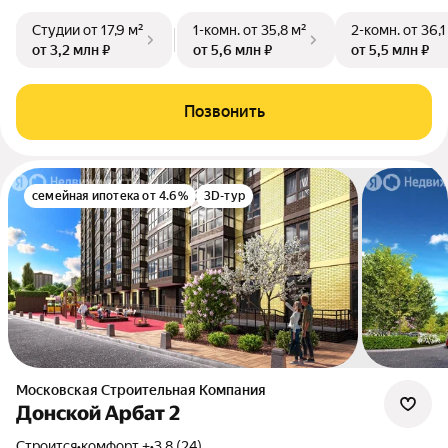
Студии
от 17,9 м²
1-комн.
от 35,8 м²
2-комн.
от 36,1
от 3,2 млн ₽
от 5,6 млн ₽
от 5,5 млн ₽
Позвонить
семейная ипотека от 4.6%
3D-тур
Московская Строительная Компания
Донской Арбат 2
Строится
•
комфорт +
•
3.8 (24)