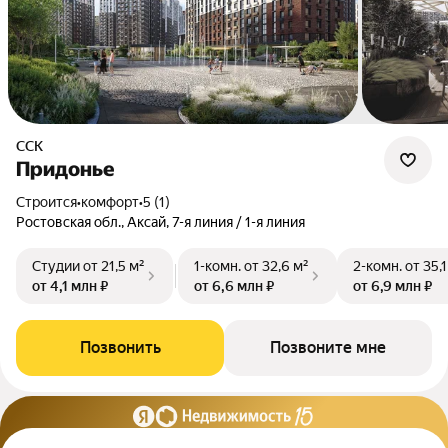
ССК
Придонье
Строится
•
комфорт
•
5 (1)
Ростовская обл., Аксай, 7-я линия / 1-я линия
Студии
от 21,5 м²
1-комн.
от 32,6 м²
2-комн.
от 35,1
от 4,1 млн ₽
от 6,6 млн ₽
от 6,9 млн ₽
Позвонить
Позвоните мне