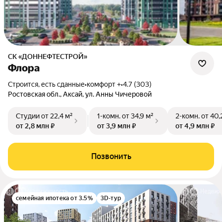
СК «ДОННЕФТЕСТРОЙ»
Флора
Строится, есть сданные
•
комфорт +
•
4.7 (303)
Ростовская обл., Аксай, ул. Анны Чичеровой
Студии
от 22,4 м²
1-комн.
от 34,9 м²
2-комн.
от 40,
от 2,8 млн ₽
от 3,9 млн ₽
от 4,9 млн ₽
Позвонить
семейная ипотека от 3.5%
3D-тур