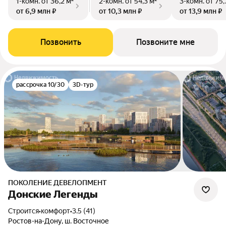
1-комн.
от 36,2 м²
2-комн.
от 54,3 м²
3-комн.
от 75,
от 6,9 млн ₽
от 10,3 млн ₽
от 13,9 млн ₽
Позвонить
Позвоните мне
рассрочка 10/30
3D-тур
ПОКОЛЕНИЕ ДЕВЕЛОПМЕНТ
Донские Легенды
Строится
•
комфорт
•
3.5 (41)
Ростов-на-Дону, ш. Восточное