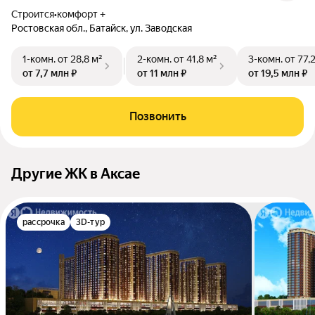
Строится
•
комфорт +
Ростовская обл., Батайск, ул. Заводская
1-комн.
от 28,8 м²
2-комн.
от 41,8 м²
3-комн.
от 77,
от 7,7 млн ₽
от 11 млн ₽
от 19,5 млн ₽
Позвонить
Другие ЖК в Аксае
рассрочка
3D-тур