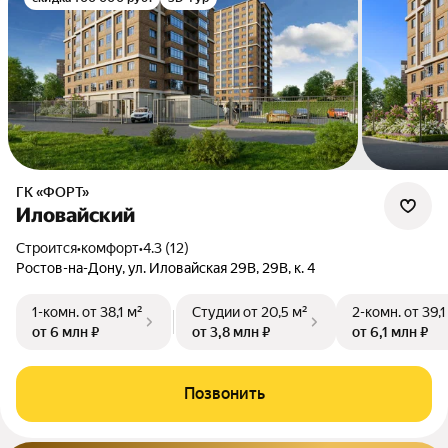
ГК «ФОРТ»
Иловайский
Строится
•
комфорт
•
4.3 (12)
Ростов-на-Дону, ул. Иловайская 29В, 29В, к. 4
1-комн.
от 38,1 м²
Студии
от 20,5 м²
2-комн.
от 39,1
от 6 млн ₽
от 3,8 млн ₽
от 6,1 млн ₽
Позвонить