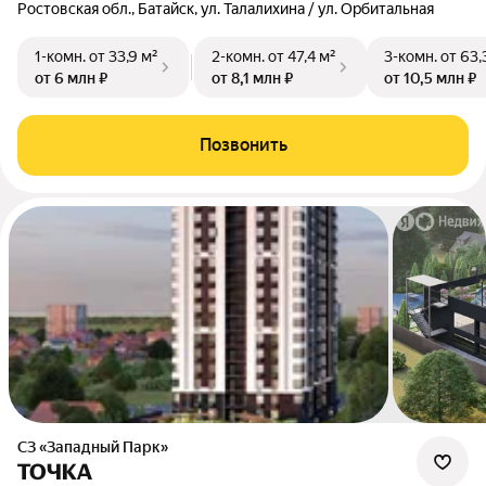
Ростовская обл., Батайск, ул. Талалихина / ул. Орбитальная
1-комн.
от 33,9 м²
2-комн.
от 47,4 м²
3-комн.
от 63,
от 6 млн ₽
от 8,1 млн ₽
от 10,5 млн ₽
Позвонить
СЗ «Западный Парк»
ТОЧКА