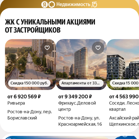
ЖК С УНИКАЛЬНЫМИ АКЦИЯМИ
ОТ ЗАСТРОЙЩИКОВ
Скидка 150 000 руб.
Апартаменты от 335 000 руб. за м²
от 6 920 569 ₽
от 9 349 200 ₽
от 4 563 990
Ривьера
Фрихаус.Деловой
Соседи. Лесн
центр
квартал
Ростов-на-Дону, пер.
Бориславский
Ростов-на-Дону, ул.
Аксайский рай
Красноармейская, 16
Щепкинское, 
Темерницкий,
Ростовский бу