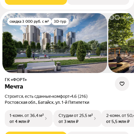
скидка 3 000 руб. с м²
3D-тур
ГК «ФОРТ»
Мечта
Строится, есть сданные
•
комфорт
•
4.6 (216)
Ростовская обл., Батайск, ул. 1-й Пятилетки
1-комн.
от 36,4 м²
Студии
от 25,5 м²
2-комн.
от 50,
от 4 млн ₽
от 3 млн ₽
от 5,5 млн ₽