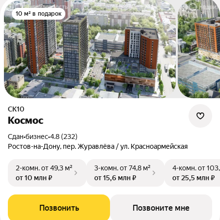
10 м² в подарок
СК10
Космос
Сдан
•
бизнес
•
4.8 (232)
Ростов-на-Дону, пер. Журавлёва / ул. Красноармейская
2-комн.
от 49,3 м²
3-комн.
от 74,8 м²
4-комн.
от 103
от 10 млн ₽
от 15,6 млн ₽
от 25,5 млн ₽
Позвонить
Позвоните мне