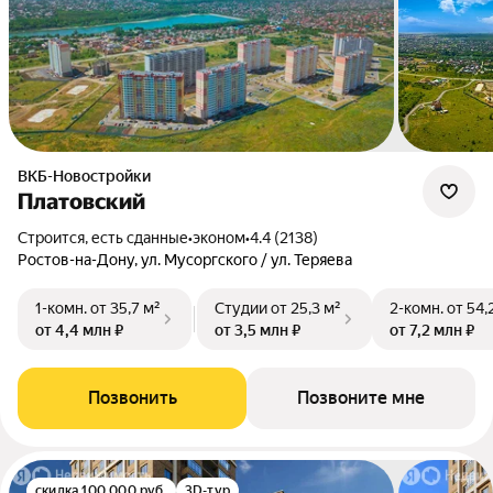
ВКБ-Новостройки
Платовский
Строится, есть сданные
•
эконом
•
4.4 (2138)
Ростов-на-Дону, ул. Мусоргского / ул. Теряева
1-комн.
от 35,7 м²
Студии
от 25,3 м²
2-комн.
от 54,
от 4,4 млн ₽
от 3,5 млн ₽
от 7,2 млн ₽
Позвонить
Позвоните мне
скидка 100 000 руб.
3D-тур