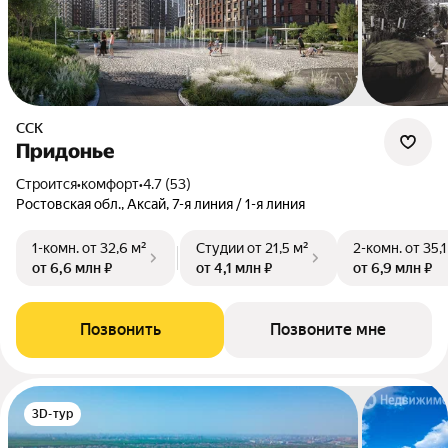
ССК
Придонье
Строится
•
комфорт
•
4.7 (53)
Ростовская обл., Аксай, 7-я линия / 1-я линия
1-комн.
от 32,6 м²
Студии
от 21,5 м²
2-комн.
от 35,1
от 6,6 млн ₽
от 4,1 млн ₽
от 6,9 млн ₽
Позвонить
Позвоните мне
3D-тур