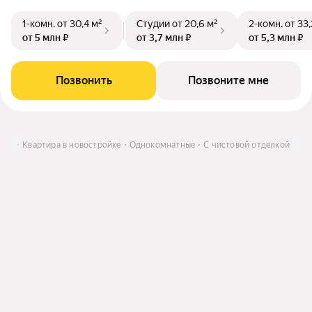
1-комн.
от 30,4 м²
Студии
от 20,6 м²
2-комн.
от 33,
от 5 млн ₽
от 3,7 млн ₽
от 5,3 млн ₽
Позвонить
Позвоните мне
ить
Квартира в новостройке
Однокомнатные
С чистовой отделкой