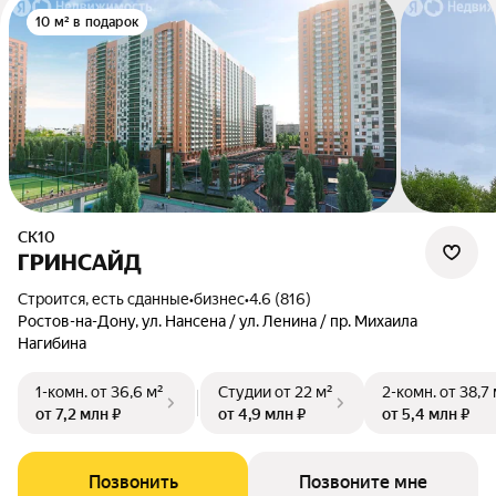
10 м² в подарок
СК10
ГРИНСАЙД
Строится, есть сданные
•
бизнес
•
4.6 (816)
Ростов-на-Дону, ул. Нансена / ул. Ленина / пр. Михаила
Нагибина
1-комн.
от 36,6 м²
Студии
от 22 м²
2-комн.
от 38,7
от 7,2 млн ₽
от 4,9 млн ₽
от 5,4 млн ₽
Позвонить
Позвоните мне