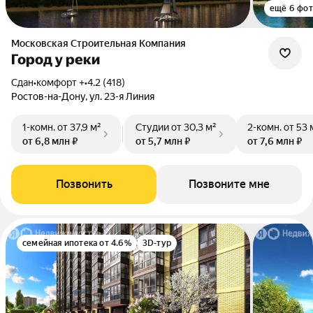
ещё 6 фо
Московская Строительная Компания
Город у реки
Сдан
•
комфорт +
•
4.2 (418)
Ростов-на-Дону, ул. 23-я Линия
1-комн.
от 37,9 м²
Студии
от 30,3 м²
2-комн.
от 53 
от 6,8 млн ₽
от 5,7 млн ₽
от 7,6 млн ₽
Позвонить
Позвоните мне
семейная ипотека от 4.6%
3D-тур