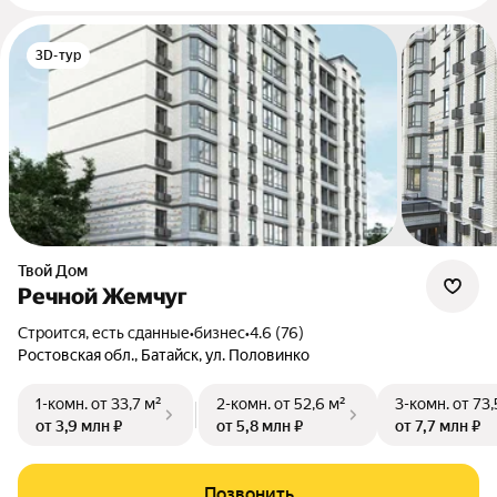
3D-тур
Твой Дом
Речной Жемчуг
Строится, есть сданные
•
бизнес
•
4.6 (76)
Ростовская обл., Батайск, ул. Половинко
1-комн.
от 33,7 м²
2-комн.
от 52,6 м²
3-комн.
от 73,
от 3,9 млн ₽
от 5,8 млн ₽
от 7,7 млн ₽
Позвонить