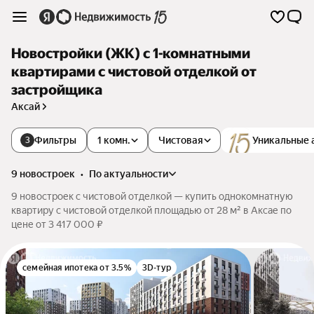
Новостройки (ЖК) с 1-комнатными
квартирами с чистовой отделкой от
застройщика
Аксай
Фильтры
1 комн.
Чистовая
Уникальные 
3
9 новостроек
•
по актуальности
9 новостроек с чистовой отделкой — купить однокомнатную
квартиру с чистовой отделкой площадью от 28 м² в Аксае по
цене от 3 417 000 ₽
семейная ипотека от 3.5%
3D-тур