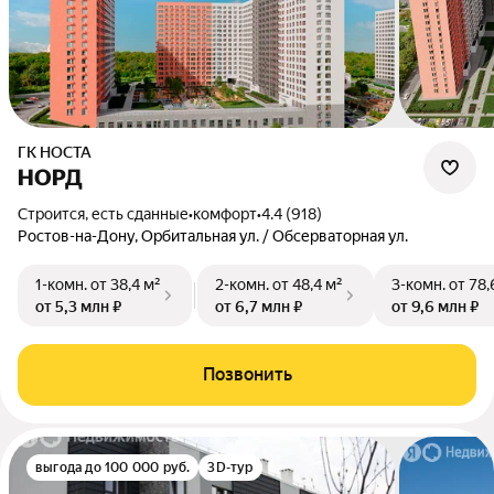
ГК НОСТА
НОРД
Строится, есть сданные
•
комфорт
•
4.4 (918)
Ростов-на-Дону, Орбитальная ул. / Обсерваторная ул.
1-комн.
от 38,4 м²
2-комн.
от 48,4 м²
3-комн.
от 78,
от 5,3 млн ₽
от 6,7 млн ₽
от 9,6 млн ₽
Позвонить
выгода до 100 000 руб.
3D-тур