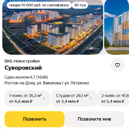
скидка 10 000 руб. по сертификату
3D-тур
ВКБ-Новостройки
Суворовский
Сдан
•
эконом
•
4.7 (1688)
Ростов-на-Дону, ул. Вавилова / ул. Петренко
1-комн.
от 35,3 м²
Студии
от 26,1 м²
2-комн.
от 41,8
от 4,6 млн ₽
от 3,4 млн ₽
от 5,4 млн ₽
Позвонить
Позвоните мне