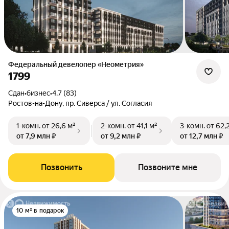
Федеральный девелопер «Неометрия»
1799
Сдан
•
бизнес
•
4.7 (83)
Ростов-на-Дону, пр. Сиверса / ул. Согласия
1-комн.
от 26,6 м²
2-комн.
от 41,1 м²
3-комн.
от 62,
от 7,9 млн ₽
от 9,2 млн ₽
от 12,7 млн ₽
Позвонить
Позвоните мне
10 м² в подарок