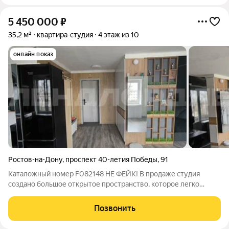
5 450 000
₽
35,2 м²
квартира-студия
4 этаж из 10
онлайн показ
Ростов-на-Дону
,
проспект 40-летия Победы
,
91
Каталожный номер F082148 НЕ ФЕЙК! В продаже студия
создано большое открытое пространство, которое легко
адаптировать под свои нужды: организовать зону отдыха,
рабочее место или обеденную зону. Кирпичный дом отличная
Позвонить
звуко- и теплоизоляция,