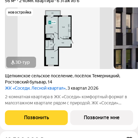
56 м²
2-комн. квартира
6 этаж из 6
новостройка
3D-тур
Щепкинское сельское поселение
,
посёлок Темерницкий
,
Ростовский бульвар
,
14
ЖК «Соседи. Лесной квартал»
, 3 квартал 2026
2-комнатная квартира в ЖК «Соседи» комфортный формат в
малоэтажном квартале рядом с природой. ЖК «Соседи»
семейный квартал, который сочетает городской комфорт,
близость к природе, безопасность и приватность проживания.
Позвонить
Позвоните мне
О квартире: Площадь: 55,98 м