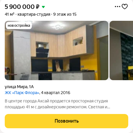
5 900 000
₽
41 м²
квартира-студия
9 этаж из 15
новостройка
улица Мира
,
1А
ЖК «Парк Флора»
, 4 квартал 2016
В центре города Аксай продается просторная студия
площадью 41 м с дизайнерским ремонтом. Светлая и
просторная квартира с большой застекленной лоджией. В
квартире совмещенный санузел, гардероб. Большие окна
Позвонить
выходят на две стороны дома восток-юг.