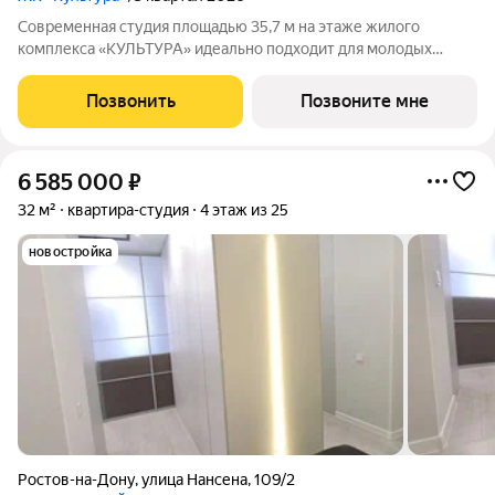
Современная студия площадью 35,7 м на этаже жилого
комплекса «КУЛЬТУРА» идеально подходит для молодых
специалистов и студентов. А также может стать идеальным
инструментом для инвестиций. Общая жилая площадь м
Позвонить
Позвоните мне
позволяет создать уютное пространство для
6 585 000
₽
32 м²
квартира-студия
4 этаж из 25
новостройка
Ростов-на-Дону
,
улица Нансена
,
109/2