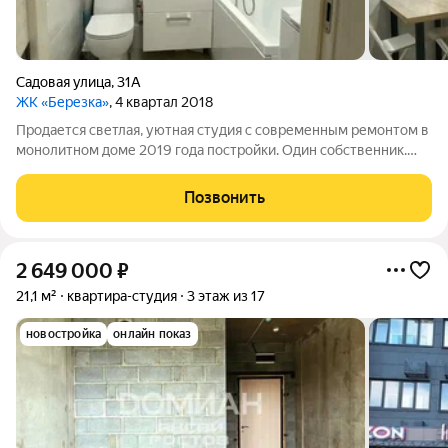
Садовая улица
,
31А
ЖК «Березка»
, 4 квартал 2018
Продается светлая, уютная студия с современным ремонтом в
монолитном доме 2019 года постройки. Один собственник.
Прекрасный вид из окна в сторону Старочеркасска. В квартире
выполнен евроремонт, установлены теплые полы. Просторная
Позвонить
кухня оборудована
2 649 000
₽
21,1 м²
квартира-студия
3 этаж из 17
новостройка
онлайн показ