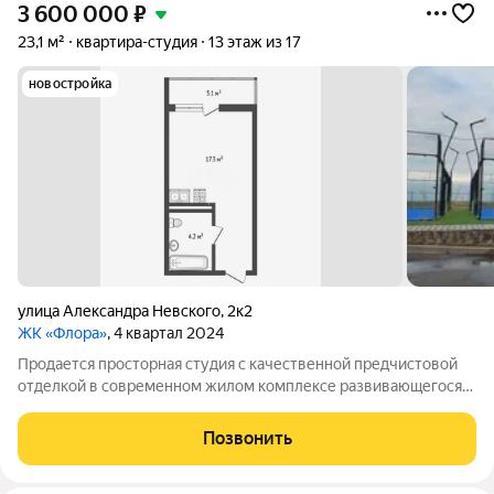
3 600 000
₽
23,1 м²
квартира-студия
13 этаж из 17
новостройка
улица Александра Невского
,
2к2
ЖК «Флора»
, 4 квартал 2024
Продается просторная студия с качественной предчистовой
отделкой в современном жилом комплексе развивающегося
района. В квартире полностью выполнены все базовые
работы: разведена электрика и сантехника, залита стяжка
Позвонить
пола, стены оштукатурены под