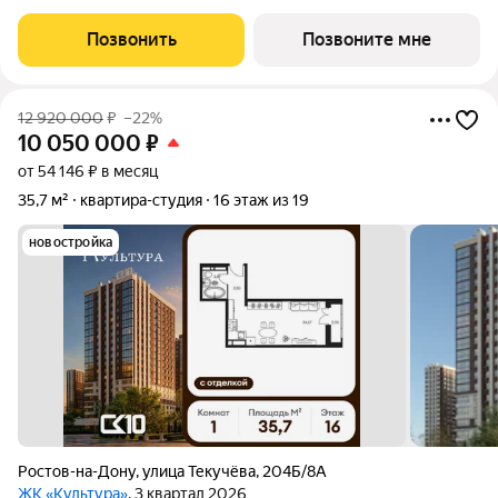
сочетание уникальной локации и среды, где хочется создавать
ту жизнь, которая подходит вам. Где каждое мгновение
Позвонить
Позвоните мне
становится частью семейной
12 920 000
₽
–22%
10 050 000
₽
от 54 146 ₽ в месяц
35,7 м²
квартира-студия
16 этаж из 19
новостройка
Ростов-на-Дону
,
улица Текучёва
,
204Б/8А
ЖК «Культура»
, 3 квартал 2026