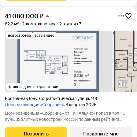
41 080 000
₽
82,2 м²
2-комн. квартира
2 этаж из 7
новостройка
есть видео
последнее предложение
Ростов-на-Дону
,
Социалистическая улица
,
118
Дом-резиденция «Собрание»
, 4 квартал 2026
Дом-резиденция «Собрание» от ГК «Альянс» попал в топ-10
лучших элитных новостроек России по данным рейтинга
Единого Ресурса Застройщиков РФ (). Эстетичная архитектура
неоклассицизма Дом-резиденция «Собрание» расположился в
Позвонить
Позвоните мне