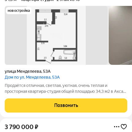
новостройка
улица Менделеева
,
53А
Дом по ул. Менделеева, 53А
Продаётся отличная, светлая, уютная, очень теплая и
просторная квартира-студия общей площадью 34,3 м2 в Аксае
Квартира расположена на комфортном 2-этаже монолитного
дома. Дом расположен во внутреннем дворе, тихое и уютное
Позвонить
место. У дома отличная
3 790 000
₽