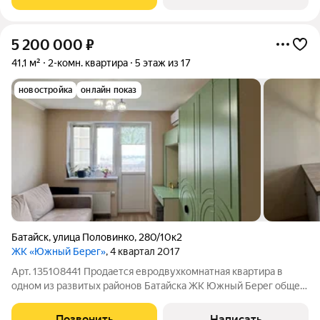
историческом центре
5 200 000
₽
41,1 м²
2-комн. квартира
5 этаж из 17
новостройка
онлайн показ
Батайск
,
улица Половинко
,
280/10к2
ЖК «Южный Берег»
, 4 квартал 2017
Арт. 135108441 Продается евродвухкомнатная квартира в
одном из развитых районов Батайска ЖК Южный Берег общей
площадью 41.1м2 без учета балкона. В квартире выполнен
ремонт в светлых тонах, остается вся встроенная мебель.
Позвонить
Написать