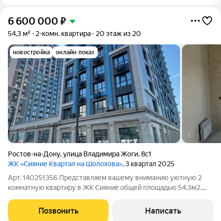
6 600 000
₽
54,3 м²
2-комн. квартира
20 этаж из 20
новостройка
онлайн показ
Ростов-на-Дону
,
улица Владимира Жоги
,
8с1
ЖК «Сияние Квартал на Шолохова»
, 3 квартал 2025
Арт. 140251356 Представляем вашему вниманию уютную 2
комнатную квартиру в ЖК Сияние общей площадью 54.3м2.
Комнаты изолированы, раздельный санузел, выполнена
стяжка, штукатурка, разводка электрики, проложены трассы
Позвонить
Написать
под сплит системы и добавлены точки