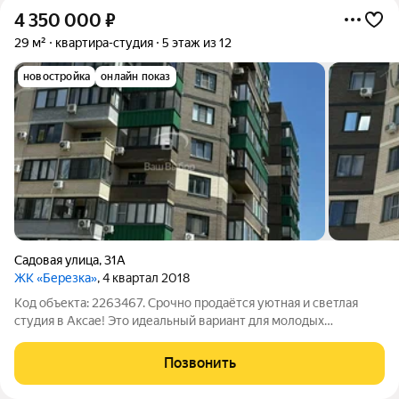
4 350 000
₽
29 м²
квартира-студия
5 этаж из 12
новостройка
онлайн показ
Садовая улица
,
31А
ЖК «Березка»
, 4 квартал 2018
Код объекта: 2263467. Срочно продаётся уютная и светлая
студия в Аксае! Это идеальный вариант для молодых
специалистов или студентов, которые ценят комфорт и
удобство. Квартира расположена на 5 этаже 12-этажного дома,
Позвонить
построенного в 2018 году.