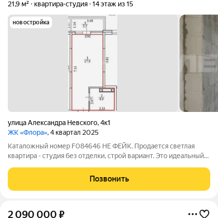
21,9 м²
квартира-студия
14 этаж из 15
новостройка
улица Александра Невского
,
4к1
ЖК «Флора»
, 4 квартал 2025
Каталожный номер F084646 НЕ ФЕЙК. Продается светлая
квартира - студия без отделки, строй вариант. Это идеальный
выбор для тех, кто хочет создать интерьер своей мечты,
возможность спланировать пространство именно под себя,
Позвонить
как удобно вашей семье.
2 090 000
₽