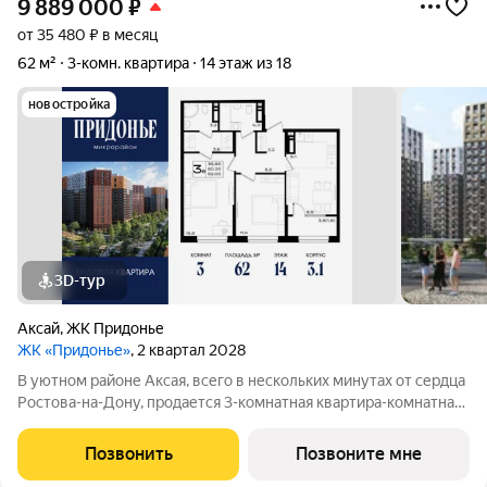
9 889 000
₽
от 35 480 ₽ в месяц
62 м²
3-комн. квартира
14 этаж из 18
новостройка
3D-тур
Аксай
,
ЖК Придонье
ЖК «Придонье»
, 2 квартал 2028
В уютном районе Аксая, всего в нескольких минутах от сердца
Ростова-на-Дону, продается 3-комнатная квартира-комнатная
квартира площадью 62 кв. м, на 14 этаже 18-этажного дома
№3.1. Квартира находится в жилом микрорайоне комфорт-
Позвонить
Позвоните мне
класса «Придонье» от