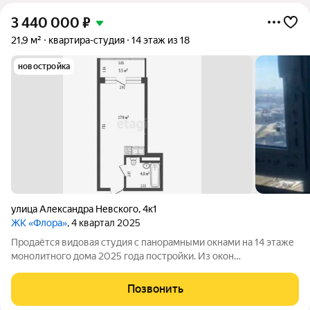
3 440 000
₽
21,9 м²
квартира-студия
14 этаж из 18
новостройка
улица Александра Невского
,
4к1
ЖК «Флора»
, 4 квартал 2025
Продаётся видовая студия с панорамными окнами на 14 этаже
монолитного дома 2025 года постройки. Из окон
захватывающая панорама Ростова-на-Дону. Дом
обслуживается консьержем, работают пассажирский и
Позвонить
грузовой лифты, на первом этаже кафе, магазины и