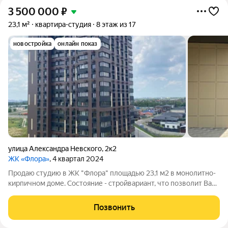
3 500 000
₽
23,1 м²
квартира-студия
8 этаж из 17
новостройка
онлайн показ
улица Александра Невского
,
2к2
ЖК «Флора»
, 4 квартал 2024
Продаю студию в ЖК "Флора" площадью 23,1 м2 в монолитно-
кирпичном доме. Состояние - cтpойвapиaнт, что позволит Вам
организовать пространство на свой вкус, а кaчеcтвеннoе
ocтеклeниe лоджии позволит устроить место для работы или
Позвонить
отдыха. Индивидуальное