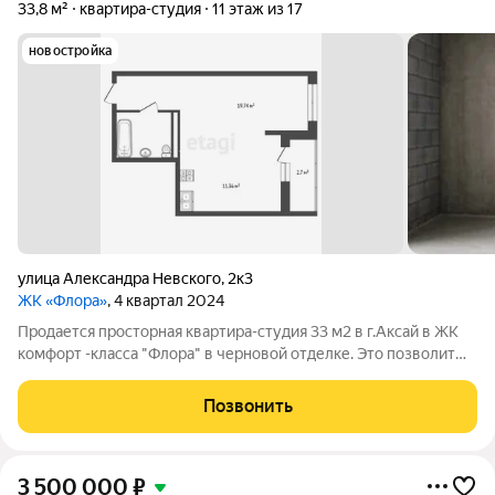
33,8 м²
квартира-студия
11 этаж из 17
новостройка
улица Александра Невского
,
2к3
ЖК «Флора»
, 4 квартал 2024
Продается просторная квартира-студия 33 м2 в г.Аксай в ЖК
комфорт -класса "Флора" в черновой отделке. Это позволит
Вам сделать ремонт на свой вкус, воплотив свои дизайн-
решения в реальность, для собственного проживания либо под
Позвонить
сдачу в аренду.
3 500 000
₽