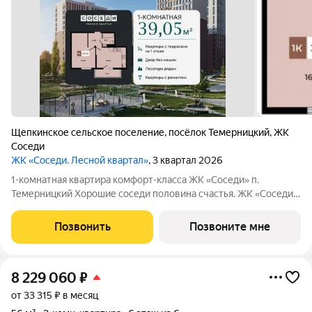
Щепкинское сельское поселение
,
посёлок Темерницкий
,
ЖК
Соседи
ЖК «Соседи. Лесной квартал»
, 3 квартал 2026
1-комнатная квартира комфорт-класса ЖК «Соседи» п.
Темерницкий Хорошие соседи половина счастья. ЖК «Соседи»
это малоэтажный квартал в скандинавском стиле, где тишина
леса, приватность и добрососедство становятся вашей
Позвонить
Позвоните мне
повседневностью. О доме:
8 229 060
₽
от 33 315 ₽ в месяц