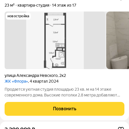
23 м²
квартира-студия
14 этаж из 17
новостройка
улица Александра Невского
,
2к2
ЖК «Флора»
, 4 квартал 2024
Продается уютная студия площадью 23 кв. м на 14 этаже
современного дома. Высокие потолки 2.8 метра добавляют
пространства и света. Квартира идеально подходит для тех,
кто ценит комфорт и современный стиль жизни. В квартире
Позвонить
выполнен косметический