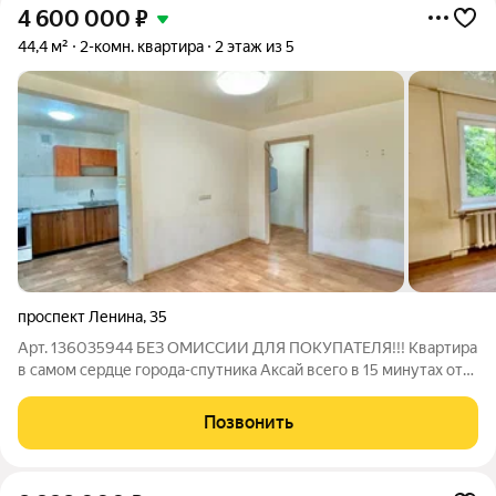
4 600 000
₽
44,4 м²
2-комн. квартира
2 этаж из 5
проспект Ленина
,
35
Арт. 136035944 БЕЗ ОМИССИИ ДЛЯ ПОКУПАТЕЛЯ!!! Квартира
в самом сердце города-спутника Аксай всего в 15 минутах от
Ростова-на-Дону, но с тишиной, свежим воздухом и жизнью
«как в Европе». ЛОКАЦИЯ ЦЕНТР, НО ТИШИНА Квартира
Позвонить
находится в «золотом