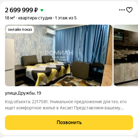
2 699 999
₽
18 м²
квартира-студия
1 этаж из 5
онлайн показ
улица Дружбы
,
19
Код объекта: 2217581. Уникальное предложение для тех, кто
ищет комфортное жильё в Аксае! Представляем вашему
вниманию уютную студию площадью 18 кв. м на улице
Дружбы, 19. Этот вариант идеально подойдёт для молодых
Позвонить
специалистов или студентов, которые