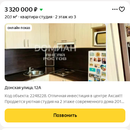
3 320 000
₽
20,1 м²
квартира-студия
2 этаж из 3
онлайн показ
Донская улица
,
12А
Код объекта: 2248228. Отличная инвестиция в центре Аксая!!!
Продается уютная студия на 2 этаже современного дома 2017
года постройки. Высокие потолки 2.8 метра добавляют
пространства и света. Квартира идеально подходит для
Позвонить
проживания одного двух