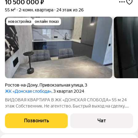
10 500 000
₽
55 м²
2-комн. квартира
24 этаж из 26
новостройка
онлайн показ
Ростов-на-Дону
,
Привокзальная улица
,
3
ЖК «Донская слобода»
, 3 квартал 2024
ВИДОВАЯ КВАРТИРА В ЖК «ДОНСКАЯ СЛОБОДА» 55 м 24
этаж Собственник. Не агентство. Быстрый выход на сделку.
Квартира без обременений. Никто не проживал вы будете
первыми владельцами. Всё, что представлено на фото,
Позвонить
Чат
остаётся новым хозяевам. Возможна