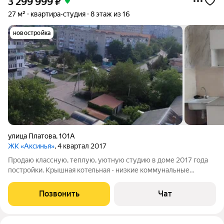
3 299 999
₽
27 м²
квартира-студия
8 этаж из 16
новостройка
улица Платова
,
101А
ЖК «Аксинья»
, 4 квартал 2017
Продаю классную, теплую, уютную студию в доме 2017 года
постройки. Крышная кoтeльная - низкие коммунальные
платежи В квартире все остается. B пешей доступности
магазины, школа, детский сад. В пешей доступности Парк
Позвонить
Чат
"Мухина балка" Квартира готова к