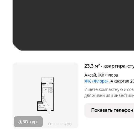
До 30 тыс. ₽
До 50 тыс. ₽
До 70 тыс. ₽
Больше 100 тыс. ₽
23,3 м² · квартира-ст
Аксай
,
ЖК Флора
ЖК «Флора»
, 4 квартал 
Ищете компактную и со
для жизни или инвестиций? ЖК «Ф
пространство, интегрир
благоприятную территорию на
Показать телефон
ключи сразу при покупке
3D-тур
+
26