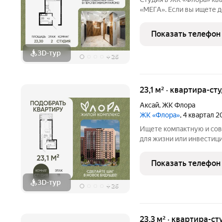
«МЕГА». Если вы ищете 
комплексе обратите внимание на студию в ЖК «Флора». Это не
просто квартира, а прод
Показать телефон
зеленый ландшафт,
3D-тур
+
26
23,1 м² · квартира-сту
Аксай
,
ЖК Флора
ЖК «Флора»
, 4 квартал 
Ищете компактную и со
для жизни или инвестиций? ЖК «Ф
пространство, интегрир
благоприятную территорию на
Показать телефон
ключи сразу при покупке
3D-тур
+
26
23,3 м² · квартира-ст