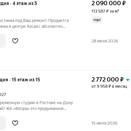
2 090 000
₽
удия · 4 этаж из 5
113 587 ₽ за м²
торг
гостинка под Ваш ремонт! Продается
инка в центре Аксая с абсолютно
мещенный просторный санузел с
оме сделан капитальный ремонт систем:
28 июля 2026
2 772 000
₽
удия · 15 этаж из 15
от 9 958 ₽ в месяц
2027
временную студию в Ростове-на-Дону
лора» это продуманное
ованное в живописную экологически
 площади 30 гектаров. Дом сдан,
15 июля 2026
.