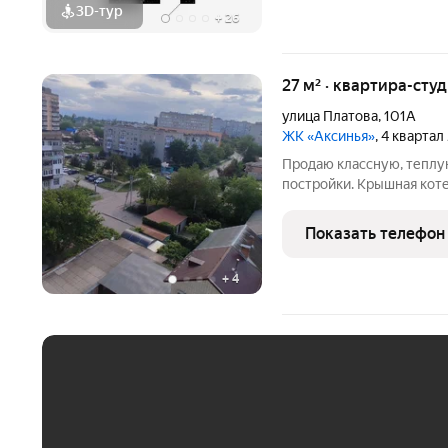
3D-тур
+
26
27 м² · квартира-студ
улица Платова
,
101А
ЖК «Аксинья»
, 4 квартал
Продаю классную, теплу
постройки. Крышная кoт
квартире все остается. 
детский сад. В пешей до
Показать телефон
готова к
+
4
ЕЖЕМЕСЯЧНЫЙ ПЛАТЁ