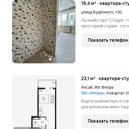
18,4 м² · квартира-ст
улица Будённого
,
136
Лучший старт! Студия - 
просторная студия - гост
чистовой отделкой. Сов
полноценной ванной. В д
Показать телефон
2025 г. Кровли 2025 г.
+
1
23,1 м² · квартира-ст
Аксай
,
ЖК Флора
ЖК «Флора»
, 4 квартал 
Ищете компактную и со
для жизни или инвестиций? ЖК «Ф
пространство, интегрир
благоприятную территорию на
Показать телефон
ключи сразу при покупке