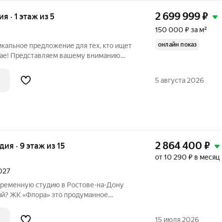
2 699 999
₽
ия · 1 этаж из 5
150 000 ₽ за м²
онлайн показ
никальное предложение для тех, кто ищет
сае! Представляем вашему вниманию
18 кв. м на улице Дружбы, 19. Этот
дёт для молодых специалистов или
5 августа 2026
2 864 400
₽
удия · 9 этаж из 15
от 10 290 ₽ в месяц
2027
временную студию в Ростове-на-Дону
лора» это продуманное
ованное в живописную экологически
 площади 30 гектаров. Дом сдан,
15 июля 2026