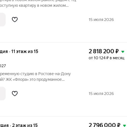
доступную квартиру в новом жилом
уманное пространство для жизни:
15 июля 2026
2 818 200
₽
дия · 11 этаж из 15
от 10 124 ₽ в месяц
2027
временную студию в Ростове-на-Дону
лора» это продуманное
ованное в живописную экологически
 площади 30 гектаров. Дом сдан,
15 июля 2026
.
2 796 000
₽
удия · 2 этаж из 15