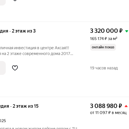
.
3 320 000
₽
удия · 2 этаж из 3
165 174 ₽ за м²
онлайн показ
личная инвестиция в центре Аксая!!!
 на 2 этаже современного дома 2017
 потолки 2.8 метра добавляют
вартира идеально подходит для
19 часов назад
3 088 980
₽
удия · 2 этаж из 15
от 11 097 ₽ в месяц
2025