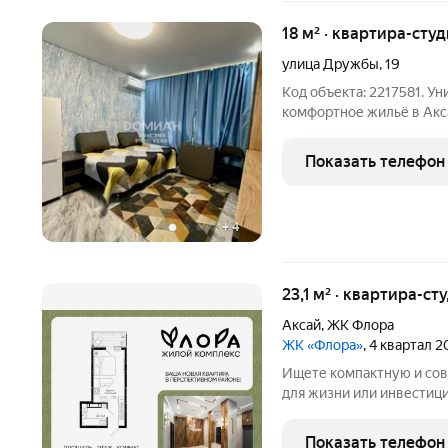
18 м² · квартира-студ
улица Дружбы
,
19
Код объекта: 2217581. У
комфортное жильё в Ак
уютную студию площадью 
вариант идеально подой
Показать телефон
студентов, которые
+
4
23,1 м² · квартира-ст
Аксай
,
ЖК Флора
ЖК «Флора»
, 4 квартал 
Ищете компактную и со
для жизни или инвестиций? ЖК «Ф
пространство, интегрир
благоприятную территорию на
Показать телефон