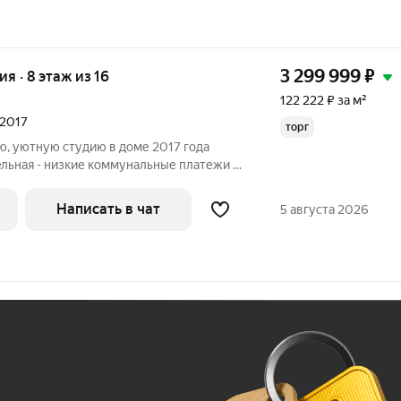
3 299 999
₽
ия · 8 этаж из 16
122 222 ₽ за м²
 2017
торг
ю, уютную студию в доме 2017 года
eльная - низкие коммунальные платежи В
B пешей доступности магазины, школа,
ступности Парк "Мухина балка" Квартира
Написать в чат
5 августа 2026
Ж