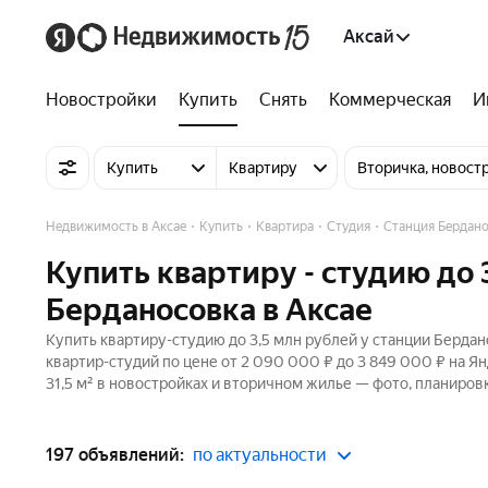
Аксай
Новостройки
Купить
Снять
Коммерческая
И
Купить
Квартиру
Вторичка, новост
Недвижимость в Аксае
Купить
Квартира
Студия
Станция Бердано
Купить квартиру - студию до 
Берданосовка в Аксае
Купить квартиру-студию до 3,5 млн рублей у станции Бердан
квартир-студий по цене от 2 090 000 ₽ до 3 849 000 ₽ на 
31,5 м² в новостройках и вторичном жилье — фото, планировк
197 объявлений:
по актуальности