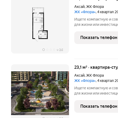
Аксай
,
ЖК Флора
ЖК «Флора»
, 4 квартал 
Ищете компактную и со
для жизни или инвестиций? ЖК «Ф
пространство, интегрир
благоприятную территорию на
Показать телефон
ключи сразу при покупке
+
26
23,1 м² · квартира-ст
Аксай
,
ЖК Флора
ЖК «Флора»
, 4 квартал 
Ищете компактную и со
для жизни или инвестиций? ЖК «Ф
пространство, интегрир
благоприятную территорию на
Показать телефон
ключи сразу при покупке