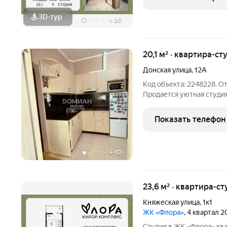
ключи сразу при покупке
3D-тур
+
26
20,1 м² · квартира-ст
Донская улица
,
12А
Код объекта: 2248228. От
Продается уютная студия
года постройки. Высокие
пространства и света. К
Показать телефон
проживания одного двух
+
10
23,6 м² · квартира-ст
Княжеская улица
,
1к1
ЖК «Флора»
, 4 квартал 
Студия в ЖК «Флора» квартира в новом жилом районе рядом с ТЦ