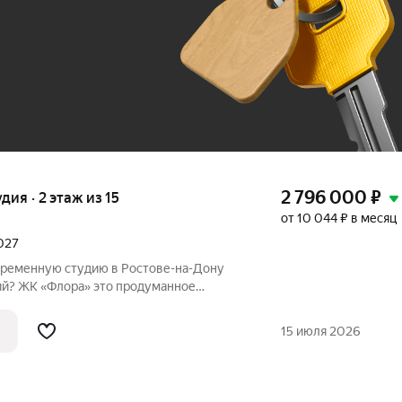
До 100 тыс. ₽
2 796 000
₽
удия · 2 этаж из 15
от 10 044 ₽ в месяц
2027
временную студию в Ростове-на-Дону
лора» это продуманное
ованное в живописную экологически
 площади 30 гектаров. Дом сдан,
15 июля 2026
.