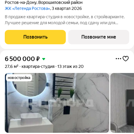
Ростов-на-Дону
,
Ворошиловский район
ЖК «Легенда Ростова»
, 3 квартал 2026
В продаже квартира-студия в новостройке, в стройварианте.
Лучшее решение для молодой семьи, под сдачу или для
инвестиций. В данной планировке в реальности воплотилась
идея - отделить кухонную зону перегородкой. Теперь, все
Позвонить
Позвоните мне
ваши дизайнерские идеи
6 500 000
₽
27,6 м²
квартира-студия
13 этаж из 20
новостройка