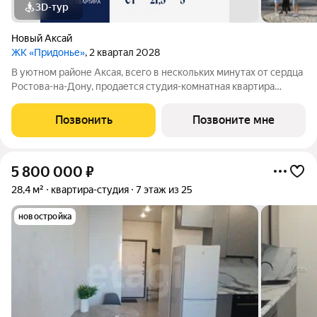
3D-тур
Новый Аксай
ЖК «Придонье»
, 2 квартал 2028
В уютном районе Аксая, всего в нескольких минутах от сердца
Ростова-на-Дону, продается студия-комнатная квартира
площадью 21.5 кв. м, на 3 этаже 18-этажного дома №2.3.
Квартира находится в жилом микрорайоне комфорт-класса
Позвонить
Позвоните мне
«Придонье» от ГК «ССК». О
5 800 000
₽
28,4 м²
квартира-студия
7 этаж из 25
новостройка