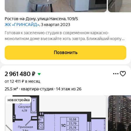
Ростов-на-Дону
,
улица Нансена
,
109/5
ЖК «ГРИНСАЙД»
, 3 квартал 2023
Готовая к заселению студия в современном каркасно-
монолитном доме въезжайте хоть завтра. Ближайший корпус
к проспекту Нагибина в ЖК «Гринсайд». Уютное пространство
с качественным ремонтом и продуманной мебелью: удобная
Позвонить
кухня с техникой (холодильник,
2 961 480
₽
от 12 411 ₽ в месяц
25,5 м²
квартира-студия
14 этаж из 26
новостройка