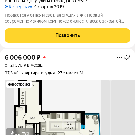
Ростов-на-Дону
,
улица Шеболдаева
,
95с2
ЖК «Первый»
, 4 квартал 2019
Продаётся уютная и светлая студия в ЖК Первый
современном жилом комплексе бизнес-класса с закрытой
территорией и развитой инфраструктурой. Квартира
полностью готова для комфортного проживания и
Позвонить
укомплектована всем необходимым. Выполнен современный
6 006 000
₽
от 21 576 ₽ в месяц
27,3 м²
квартира-студия
27 этаж из 31
новостройка
3D-тур