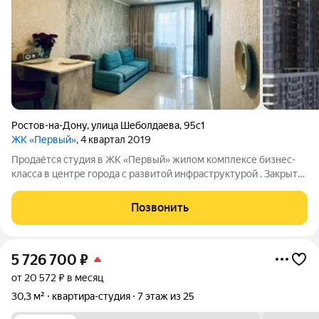
Ростов-на-Дону
,
улица Шеболдаева
,
95с1
ЖК «Первый»
, 4 квартал 2019
Продаётся студия в ЖК «Первый» жилом комплексе бизнес-
класса в центре города с развитой инфраструктурой . Закрытая
территория с детскими и спортивными площадками, зонами
отдыха , видеонаблюдением , несколькими парковками ,
Позвонить
собственной котельной и
5 726 700
₽
от 20 572 ₽ в месяц
30,3 м²
квартира-студия
7 этаж из 25