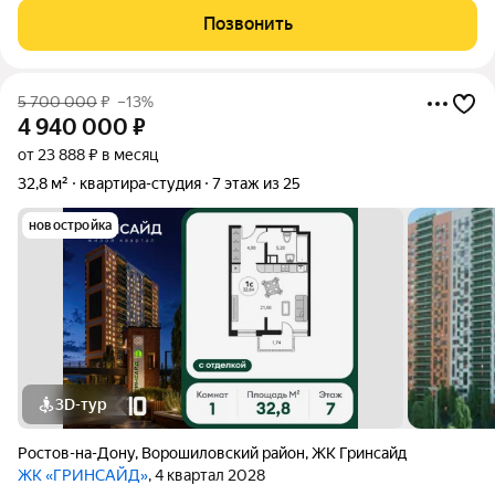
включeнa в общую плoщaдь квapтиры, нo в кoтоpoй тaк же
Позвонить
можнo отдыхaть и прoвoдить
5 700 000
₽
–13%
4 940 000
₽
от 23 888 ₽ в месяц
32,8 м²
квартира-студия
7 этаж из 25
новостройка
3D-тур
Ростов-на-Дону
,
Ворошиловский район
,
ЖК Гринсайд
ЖК «ГРИНСАЙД»
, 4 квартал 2028