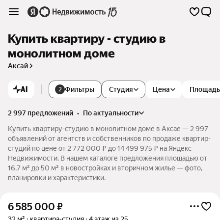
Купить квартиру - студию в
монолитном доме
Аксай
AI
Фильтры
Студия
Цена
Площадь
2
2 997 предложений
•
по актуальности
Купить квартиру-студию в монолитном доме в Аксае — 2 997
объявлений от агентств и собственников по продаже квартир-
студий по цене от 2 772 000 ₽ до 14 499 975 ₽ на Яндекс
Недвижимости. В нашем каталоге предложения площадью от
16,7 м² до 50 м² в новостройках и вторичном жилье — фото,
планировки и характеристики.
6 585 000
₽
32 м²
квартира-студия
4 этаж из 25