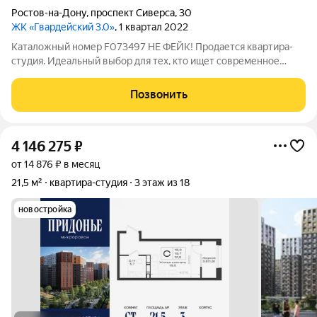
Ростов-на-Дону
,
проспект Сиверса
,
30
ЖК «Гвардейский 3.0»
, 1 квартал 2022
Каталожный номер F073497 НЕ ФЕЙК! Продается квартира-
студия. Идеальный выбор для тех, кто ищет современное
жильё. Высокий уровень комфорта. Квартира оформлена
профессиональными дизайнерами. Каждый элемент
Позвонить
интерьера продуман до мелочей. В квартире
4 146 275
₽
от 14 876 ₽ в месяц
21,5 м²
квартира-студия
3 этаж из 18
новостройка