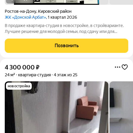
Ростов-на-Дону
,
Кировский район
ЖК «Донской Арбат»
, 1 квартал 2026
В продаже квартира-студия в новостройке, в стройварианте.
Лучшее решение для молодой семьи, под сдачу или для
инвестиций. Это функциональный вариант с большой
прихожей. Благодаря её уникальной форме: основная комната
Позвонить
отделена от входа коридором, что
4 300 000
₽
24 м²
квартира-студия
4 этаж из 25
новостройка