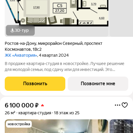
3D-тур
Ростов-на-Дону
,
микрорайон Северный
,
проспект
Космонавтов
,
1Вс2
ЖК «Акватория»
, 4 квартал 2024
В продаже квартира-студия в новостройке. Лучшее решение
для молодой семьи, под сдачу или для инвестиций. Это
современный вариант просторной студии с полноценной
прихожей. Благодаря продуманному зонированию при входе
Позвонить
Позвоните мне
достаточно места для кухонной зоны
6 100 000
₽
26 м²
квартира-студия
18 этаж из 25
новостройка