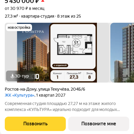
5 430 000
₽
от 30 970 ₽ в месяц
27,3 м²
квартира-студия
8 этаж из 25
новостройка
3D-тур
Ростов-на-Дону
,
улица Текучёва
,
204Б/6
ЖК «Культура»
, 1 квартал 2027
Современная студия площадью 27,27 м на этаже жилого
комплекса «КУЛЬТУРА» идеально подходит для молодых
специалистов и студентов. А также может стать идеальным
инструментом для инвестиций. Общая жилая площадь м
Позвонить
Позвоните мне
позволяет создать уютное пространство