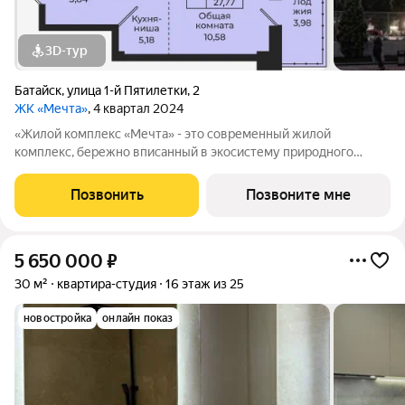
3D-тур
Батайск
,
улица 1-й Пятилетки
,
2
ЖК «Мечта»
, 4 квартал 2024
«Жилой комплекс «Мечта» - это современный жилой
комплекс, бережно вписанный в экосистему природного
ландшафта берега реки Койсуг в городе Батайск на улице 1-й
Пятилетки. Находясь в 10-ти минутах езды от центра одного из
Позвонить
Позвоните мне
крупнейших мегаполисов юга
5 650 000
₽
30 м²
квартира-студия
16 этаж из 25
новостройка
онлайн показ