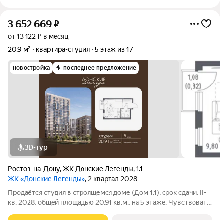
3 652 669
₽
от 13 122 ₽ в месяц
20,9 м²
квартира-студия
5 этаж из 17
новостройка
последнее предложение
3D-тур
Ростов-на-Дону
,
ЖК Донские Легенды
,
1.1
ЖК «Донские Легенды»
, 2 квартал 2028
Продаётся студия в строящемся доме (Дом 1.1), срок сдачи: II-
кв. 2028, общей площадью 20.91 кв.м., на 5 этаже. Чувствовать
гордость, когда любимая футбольная команда забивает гол, и с