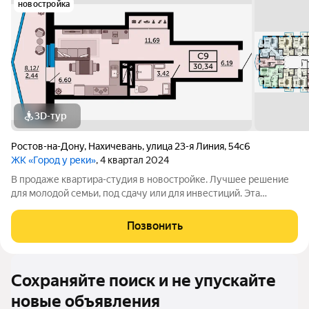
новостройка
3D-тур
Ростов-на-Дону
,
Нахичевань
,
улица 23-я Линия
,
54с6
ЖК «Город у реки»
, 4 квартал 2024
В продаже квартира-студия в новостройке. Лучшее решение
для молодой семьи, под сдачу или для инвестиций. Эта
квартира привлекает внимание своей функциональностью,
уютом и современным планированием помещений. Прихожая
Позвонить
переходит в просторную основную
Сохраняйте поиск и не упускайте
новые объявления