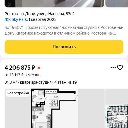
Ростов-на-Дону
,
улица Нансена
,
83с2
ЖК Sky Park
, 1 квартал 2023
лот 56071 Продаётся уютная 1-комнатная студия в Ростове-на-
Дону Квартира находится в отличном районе Ростова-на-
Дону. Это место с развитой инфраструктурой и удобной
транспортной доступностью. Современный монолитный дом
Позвонить
2021 года постройки. Выходят во
4 206 875
₽
от 15 113 ₽ в месяц
31,8 м²
квартира-студия
4 этаж из 19
новостройка