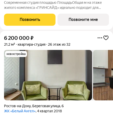
Современная студия площадью ПлощадьОбщая м на этаже
жилого комплекса «ГРИНСАЙД» идеально подходит для
молодых специалистов и студентов. А также может стать
идеальным инструментом для инвестиций. Общая жилая
Позвонить
Позвоните мне
площадь м позволяет создать уютное
6 200 000
₽
21,2 м²
квартира-студия
26 этаж из 32
новостройка
Ростов-на-Дону
,
Береговая улица
,
6
ЖК «Белый Ангел»
, 4 квартал 2018