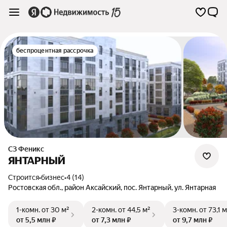
беспроцентная рассрочка
СЗ Феникс
ЯНТАРНЫЙ
Строится
•
бизнес
•
4 (14)
Ростовская обл.
,
район Аксайский
,
пос. Янтарный
,
ул. Янтарная
1-комн.
от 30 м²
2-комн.
от 44,5 м²
3-комн.
от 73,1 м
от 5,5 млн ₽
от 7,3 млн ₽
от 9,7 млн ₽