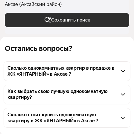
Аксае (Аксайский район)
Сохранить поиск
Остались вопросы?
Сколько однокомнатных квартир в продаже в
ЖК «ЯНТАРНЫЙ» в Аксае ?
На Яндекс Недвижимости в продаже в ЖК 
«ЯНТАРНЫЙ» в Аксае 66 однокомнатных квартир 
Как выбрать свою лучшую однокомнатную
квартиру?
66 объявлений от застройщиков
Чтобы купить 1-комнатную квартиру на первом 
этаже в ЖК «ЯНТАРНЫЙ», воспользуйтесь 
Сколько стоит купить однокомнатную
квартиру в ЖК «ЯНТАРНЫЙ» в Аксае ?
тепловой картой для оценки инфраструктуры и 
транспортной доступности в выбранном районе в 
Цена за квадратный метр
151 000 — 260 000 ₽