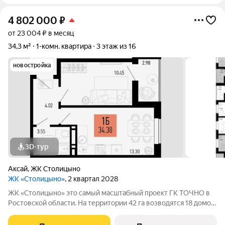
4 802 000
₽
от 23 004 ₽ в месяц
34,3 м²
1-комн. квартира
3 этаж из 16
новостройка
3D-тур
Аксай
,
ЖК Столицыно
ЖК «Столицыно»
, 2 квартал 2028
ЖК «Столицыно» это самый масштабный проект ГК ТОЧНО в
Ростовской области. На территории 42 га возводятся 18 домов
переменной этажности, школа на 1300 мест, два детских сада
на 600 мест, медицинский центр, парк 8,4 га и фитнес-центр с