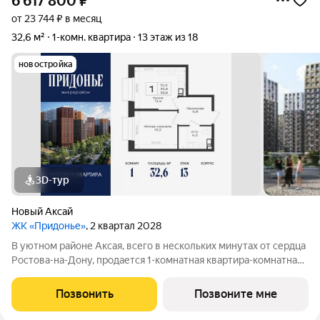
6 617 800
₽
от 23 744 ₽ в месяц
32,6 м²
1-комн. квартира
13 этаж из 18
новостройка
3D-тур
Новый Аксай
ЖК «Придонье»
, 2 квартал 2028
В уютном районе Аксая, всего в нескольких минутах от сердца
Ростова-на-Дону, продается 1-комнатная квартира-комнатная
квартира площадью 32.6 кв. м, на 13 этаже 18-этажного дома
№2.4. Квартира находится в жилом микрорайоне комфорт-
Позвонить
Позвоните мне
класса «Придонье» от