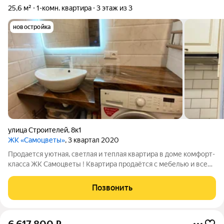
25,6 м²
1-комн. квартира
3 этаж из 3
новостройка
улица Строителей
,
8к1
ЖК «Самоцветы»
, 3 квартал 2020
Продается уютная, светлая и теплая квартира в доме комфорт-
класса ЖК Самоцветы ! Квартира продаётся с мебелью и всей
техникой. Стены: Флизелиновые обои под покраску. Потолок:
натяжной Напольное покрытие ламинат во всей квартире.
Позвонить
Индивидуальный