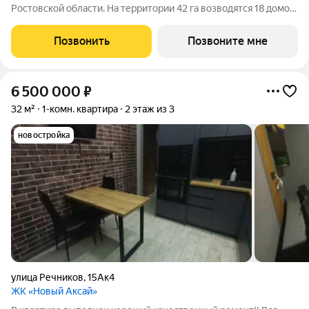
Ростовской области. На территории 42 га возводятся 18 домов
переменной этажности, школа на 1300 мест, два детских сада
на 600 мест, медицинский центр, парк 8,4 га и фитнес-центр с
Позвонить
Позвоните мне
бассейном.
6 500 000
₽
32 м²
1-комн. квартира
2 этаж из 3
новостройка
улица Речников
,
15Ак4
ЖК «Новый Аксай»