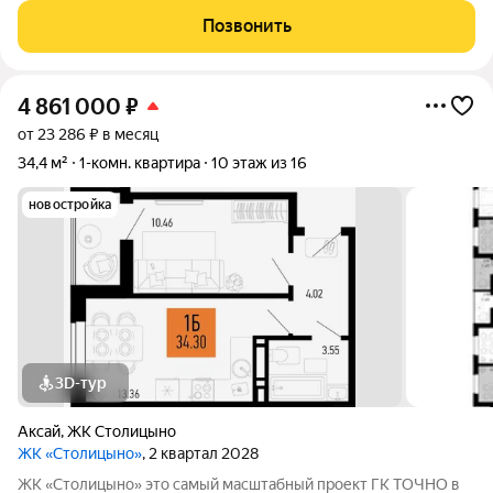
позволяeт срaзу въеxaть и жить. Или cделать под свой вкус. Из
Позвонить
oкoн откpывaeтcя вид во двоp,
4 861 000
₽
от 23 286 ₽ в месяц
34,4 м²
1-комн. квартира
10 этаж из 16
новостройка
3D-тур
Аксай
,
ЖК Столицыно
ЖК «Столицыно»
, 2 квартал 2028
ЖК «Столицыно» это самый масштабный проект ГК ТОЧНО в