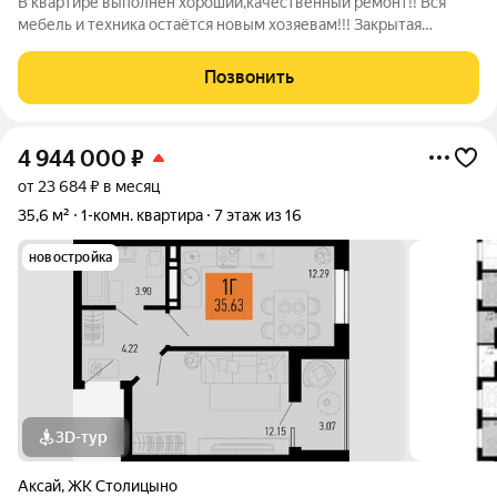
В квартире выполнен хороший,качественный ремонт!! Вся
мебель и техника остаётся новым хозяевам!!! Закрытая
территория, большая парковочных зона, современные детские
и спортивные площадки, комфортные зелёные парковые
Позвонить
зоны!!!! Инфраструктура в
4 944 000
₽
от 23 684 ₽ в месяц
35,6 м²
1-комн. квартира
7 этаж из 16
новостройка
3D-тур
Аксай
,
ЖК Столицыно