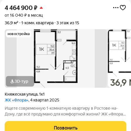
4 464 900
₽
от 16 040 ₽ в месяц
36,9 м²
1-комн. квартира
3 этаж из 15
новостройка
3D-тур
Княжеская улица
,
1к1
ЖК «Флора»
, 4 квартал 2025
Ищете современную 1-комнатную квартиру в Ростове-на-
Дону, где всё продумано для комфортной жизни? ЖК «Флора»
это жилой комплекс нового формата, сочетающий природу,
удобство городской среды и развитую инфраструктуру. Дом
Позвонить