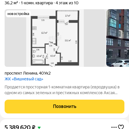
36,2 м²
1-комн. квартира
4 этаж из 10
новостройка
проспект Ленина
,
40Ук2
ЖК «Вишневый сад»
Продается просторная 1-комнатная квартира (евродвушка) в
одном из самых зеленых и престижных комплексов Аксая
«Вишневый сад». Расположение центр города. Вся
инфраструктура рядом: администрация, банки, лучшие школы
Позвонить
и детские сады, рестораны и ТЦ.
5 389 620
₽