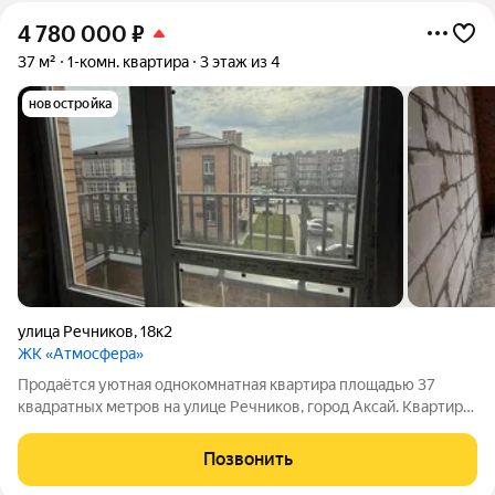
4 780 000
₽
37 м²
1-комн. квартира
3 этаж из 4
новостройка
улица Речников
,
18к2
ЖК «Атмосфера»
Продаётся уютная однокомнатная квартира площадью 37
квадратных метров на улице Речников, город Аксай. Квартира
расположена на третьем этаже четырёхэтажного кирпичного
дома, построенного в 2022 году. Просторная кухня занимает
Позвонить
13.3 квадратных метра,