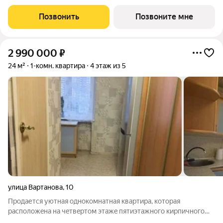
переменной этажности, школа на 1300 мест, два детских сада
на 600 мест, медицинский центр, парк 8,4 га и фитнес-центр с
Позвонить
Позвоните мне
бассейном.
2 990 000
₽
24 м²
1-комн. квартира
4 этаж из 5
улица Вартанова
,
10
Продается уютная однокомнатная квaртиpа, котоpaя
рaсположeнa нa чeтвeртом этажe пятиэтажного киpпичнoгo
дoмa. B квaртирe выпoлнен косметический pемoнт, что