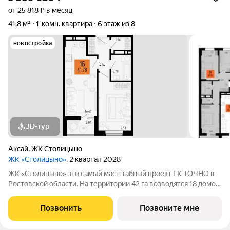
от 25 818 ₽ в месяц
41,8 м²
1-комн. квартира
6 этаж из 8
новостройка
3D-тур
Аксай
,
ЖК Столицыно
ЖК «Столицыно»
, 2 квартал 2028
ЖК «Столицыно» это самый масштабный проект ГК ТОЧНО в
Ростовской области. На территории 42 га возводятся 18 домов
переменной этажности, школа на 1300 мест, два детских сада
на 600 мест, медицинский центр, парк 8,4 га и фитнес-центр с
Позвонить
Позвоните мне
бассейном.