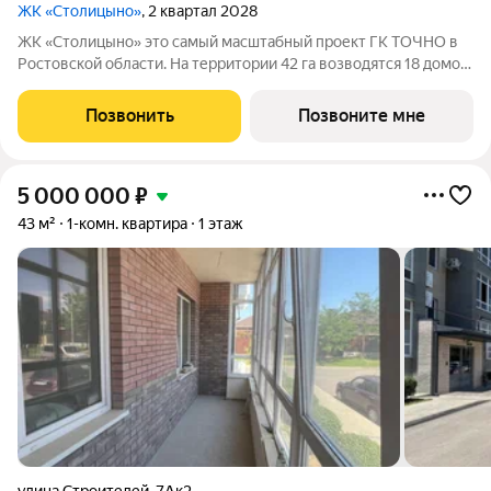
ЖК «Столицыно»
, 2 квартал 2028
ЖК «Столицыно» это самый масштабный проект ГК ТОЧНО в
Ростовской области. На территории 42 га возводятся 18 домов
переменной этажности, школа на 1300 мест, два детских сада
на 600 мест, медицинский центр, парк 8,4 га и фитнес-центр с
Позвонить
Позвоните мне
бассейном.
5 000 000
₽
43 м²
1-комн. квартира
1 этаж