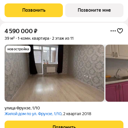
переменной этажности, школа на 1300 мест, два детских сада
на 600 мест, медицинский центр, парк 8,4 га и фитнес-центр с
Позвонить
Позвоните мне
бассейном.
4 590 000
₽
39 м²
1-комн. квартира
2 этаж из 11
новостройка
улица Фрунзе
,
1/10
Жилой дом по ул. Фрунзе, 1/10
, 2 квартал 2018
Позвонить