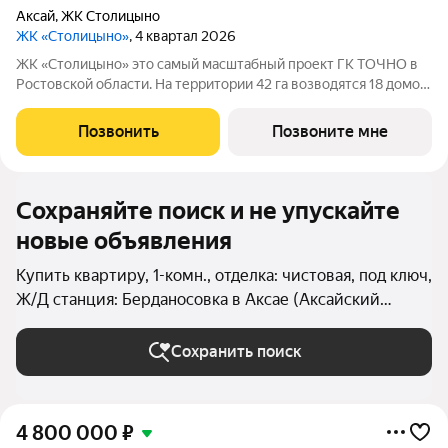
Аксай
,
ЖК Столицыно
ЖК «Столицыно»
, 4 квартал 2026
ЖК «Столицыно» это самый масштабный проект ГК ТОЧНО в
Ростовской области. На территории 42 га возводятся 18 домов
переменной этажности, школа на 1300 мест, два детских сада
на 600 мест, медицинский центр, парк 8,4 га и фитнес-центр с
Позвонить
Позвоните мне
бассейном.
Сохраняйте поиск и не упускайте
новые объявления
Купить квартиру, 1-комн., отделка: чистовая, под ключ,
Ж/Д станция: Берданосовка в Аксае (Аксайский
район)
Сохранить поиск
4 800 000
₽