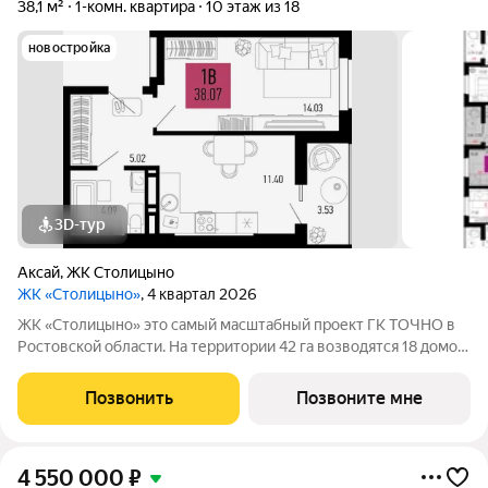
38,1 м²
1-комн. квартира
10 этаж из 18
новостройка
3D-тур
Аксай
,
ЖК Столицыно
ЖК «Столицыно»
, 4 квартал 2026
ЖК «Столицыно» это самый масштабный проект ГК ТОЧНО в
Ростовской области. На территории 42 га возводятся 18 домов
переменной этажности, школа на 1300 мест, два детских сада
на 600 мест, медицинский центр, парк 8,4 га и фитнес-центр с
Позвонить
Позвоните мне
бассейном.
4 550 000
₽