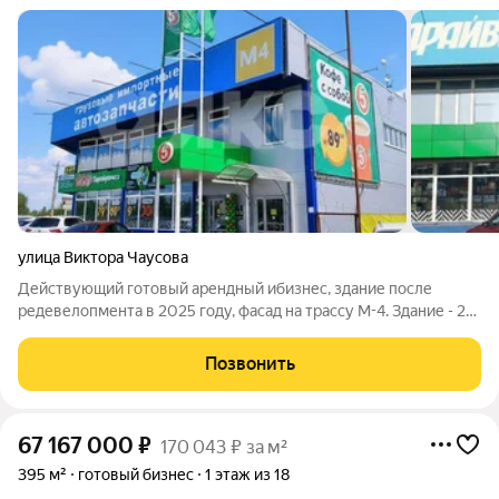
улица Виктора Чаусова
Действующий готовый арендный ибизнес, здание после
редевелопмента в 2025 году, фасад на трассу М-4. Здание - 2
этажа, 821 кв.м., земли 7 соток, парковка перед зданием,
разгрузочная зона, асфальт, въезд-выезд на трассу М-4, проезд
Позвонить
к ЖК "Столицино".
67 167 000
₽
170 043 ₽ за м²
395 м²
готовый бизнес
1 этаж из 18