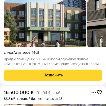
улица Авиаторов
,
16с8
Продаю помещение 395 м2 в новом огромном Жилом
комплексе РАСПОЛОЖЕНИЕ: помещение находится в новом
жилом комплексе (32 дома, это около 15 тыс квартир и более
30 тыс жителей, школа 1800 мест , два детских сада , станция
Позвонить
скорой помощи и пожарная часть)
16 500 000
₽
191 194 ₽ за м²
86,3 м²
готовый бизнес
1 этаж из 18