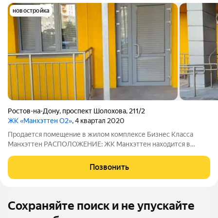
новостройка
Ростов-на-Дону
,
проспект Шолохова
,
211/2
ЖК «Манхэттен О2»
, 4 квартал 2020
Продается помещение в жилом комплексе Бизнес Класса
Манхэттен РАСПОЛОЖЕНИЕ: ЖК Манхэттен находится в
районе старого аэропорта. В 15 минутах от центра города
Ростова-на -Дону В комплексе 6 домов, порядка 1300 квартир.
Позвонить
В жилой комплекс есть два въезда
Сохраняйте поиск и не упускайте