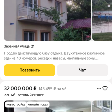
Заречная улица
,
21
Продаю действующую базу отдыха. Двухэтажное кирпичное
здание, 10 номеров. Беседки, навесы, мангальные зоны.
Береговая линия, пляж песок. Участок 22 сотки. Так же на
территории расположен двухэтажный жилой дом 120
Позвонить
Чат
квадратов. Все в собственности. Все
32 000 000
₽
145 455 ₽ за м²
220 м²
готовый бизнес
новостройка
онлайн показ