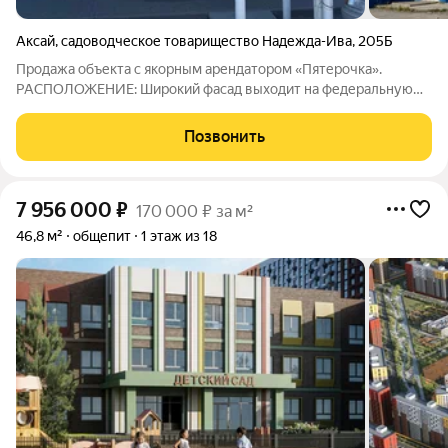
Аксай
,
садоводческое товарищество Надежда-Ива
,
205Б
Продажа объекта с якорным арендатором «Пятерочка».
РАСПОЛОЖЕНИЕ: Широкий фасад выходит на федеральную
трассу М4. Объект очень хорошо просматривается с дороги. В
непосредственной близости ТЦ М4 Молл, Мега, остановка
Позвонить
общественного транспорта, 2
7 956 000
₽
170 000 ₽ за м²
46,8 м²
общепит
1 этаж из 18