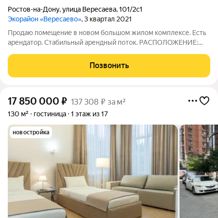
Ростов-на-Дону
,
улица Вересаева
,
101/2с1
Экорайон «Вересаево»
, 3 квартал 2021
Продаю помещение в новом большом жилом комплексе. Есть
арендатор. Стабильный арендный поток. РАСПОЛОЖЕНИЕ:
Находится в Пролетарском р-не, на ул. Вересаева, г. Ростов-на-
Дону. В ЖК 30 домов, около 10472 квартир, это примерно 30
Позвонить
000 жителей.
17 850 000
₽
137 308 ₽ за м²
130 м²
гостиница
1 этаж из 17
новостройка