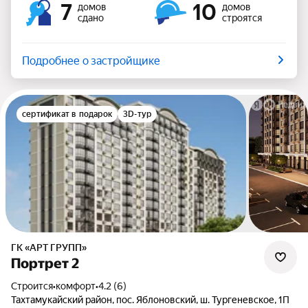
7
10
домов
домов
сдано
строятся
Подробнее о застройщике
сертификат в подарок
3D-тур
ГК «АРТ ГРУПП»
Портрет 2
Строится
•
комфорт
•
4.2 (6)
Тахтамукайский район, пос. Яблоновский, ш. Тургеневское, 1П