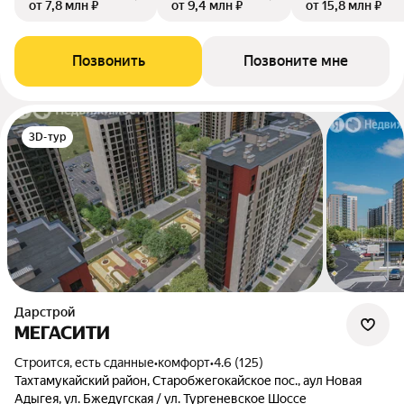
от 7,8 млн ₽
от 9,4 млн ₽
от 15,8 млн ₽
Позвонить
Позвоните мне
3D-тур
Дарстрой
МЕГАСИТИ
Строится, есть сданные
•
комфорт
•
4.6 (125)
Тахтамукайский район, Старобжегокайское пос., аул Новая
Адыгея, ул. Бжедугская / ул. Тургеневское Шоссе