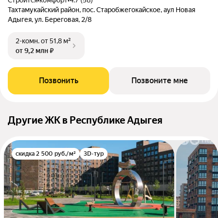
Строится
•
комфорт
•
4.7 (58)
Тахтамукайский район, пос. Старобжегокайское, аул Новая
Адыгея, ул. Береговая, 2/8
2-комн.
от 51,8 м²
от 9,2 млн ₽
Позвонить
Позвоните мне
Другие ЖК в Республике Адыгея
скидка 2 500 руб./м²
3D-тур