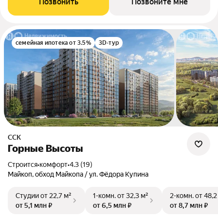
Позвонить
Позвоните мне
семейная ипотека от 3.5%
3D-тур
ССК
Горные Высоты
Строится
•
комфорт
•
4.3 (19)
Майкоп, обход Майкопа / ул. Фёдора Купина
Студии
от 22,7 м²
1-комн.
от 32,3 м²
2-комн.
от 48,2
от 5,1 млн ₽
от 6,5 млн ₽
от 8,7 млн ₽