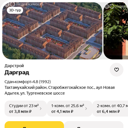
3D-тур
Дарстрой
Дарград
Сдан
•
комфорт
•
4.8 (1992)
Тахтамукайский район, Старобжегокайское пос., аул Новая
Адыгея, ул. Тургеневское шоссе
Студии
от 23 м²
1-комн.
от 25,6 м²
2-комн.
от 40,7 
от 3,8 млн ₽
от 4,1 млн ₽
от 6,4 млн ₽