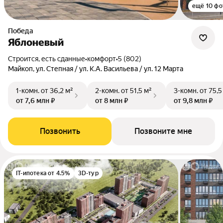
ещё 10 фо
Победа
Яблоневый
Строится, есть сданные
•
комфорт
•
5 (802)
Майкоп, ул. Степная / ул. К.А. Васильева / ул. 12 Марта
1-комн.
от 36,2 м²
2-комн.
от 51,5 м²
3-комн.
от 75,5
от 7,6 млн ₽
от 8 млн ₽
от 9,8 млн ₽
Позвонить
Позвоните мне
IT-ипотека от 4.5%
3D-тур