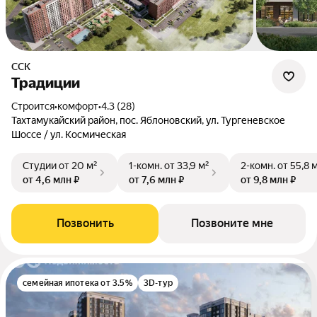
ССК
Традиции
Строится
•
комфорт
•
4.3 (28)
Тахтамукайский район, пос. Яблоновский, ул. Тургеневское
Шоссе / ул. Космическая
Студии
от 20 м²
1-комн.
от 33,9 м²
2-комн.
от 55,8 
от 4,6 млн ₽
от 7,6 млн ₽
от 9,8 млн ₽
Позвонить
Позвоните мне
семейная ипотека от 3.5%
3D-тур