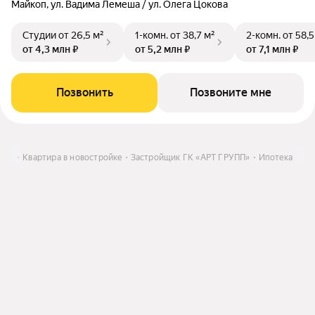
Майкоп, ул. Вадима Лемеша / ул. Олега Цокова
Студии
от 26,5 м²
1-комн.
от 38,7 м²
2-комн.
от 58,5
от 4,3 млн ₽
от 5,2 млн ₽
от 7,1 млн ₽
Позвонить
Позвоните мне
ить
Квартира в новостройке
Застройщик ГК «АРТ ГРУПП»
Ипотека