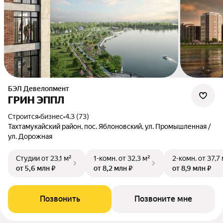
БЭЛ Девелопмент
ГРИН ЭППЛ
Строится
•
бизнес
•
4.3 (73)
Тахтамукайский район, пос. Яблоновский, ул. Промышленная /
ул. Дорожная
Студии
от 23,1 м²
1-комн.
от 32,3 м²
2-комн.
от 37,7
от 5,6 млн ₽
от 8,2 млн ₽
от 8,9 млн ₽
Позвонить
Позвоните мне