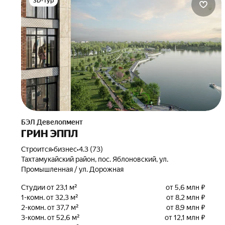
3D-тур
БЭЛ Девелопмент
ГРИН ЭППЛ
Строится
•
бизнес
•
4.3 (73)
Тахтамукайский район, пос. Яблоновский, ул.
Промышленная / ул. Дорожная
Студии от 23,1 м²
от 5,6 млн ₽
1-комн. от 32,3 м²
от 8,2 млн ₽
2-комн. от 37,7 м²
от 8,9 млн ₽
3-комн. от 52,6 м²
от 12,1 млн ₽