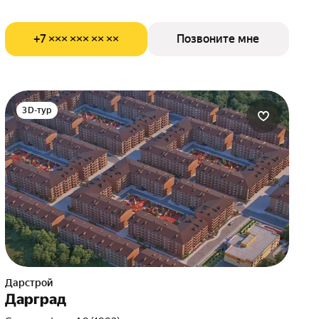
+7 ××× ××× ×× ××
Позвоните мне
3D-тур
Дарстрой
Дарград