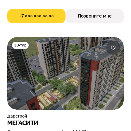
+7 ××× ××× ×× ××
Позвоните мне
3D-тур
Дарстрой
МЕГАСИТИ