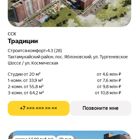
ССК
Традиции
Строится
•
комфорт
•
4.3 (28)
Тахтамукайский район, пос. Яблоновский, ул. Тургеневское
Шоссе / ул. Космическая
Студии от 20 м²
от 4,6 млн ₽
1-комн. от 33,9 м²
от 7,6 млн ₽
2-комн. от 55,8 м²
от 9,8 млн ₽
3-комн. от 64,2 м²
от 10,8 млн ₽
+7 ××× ××× ×× ××
Позвоните мне