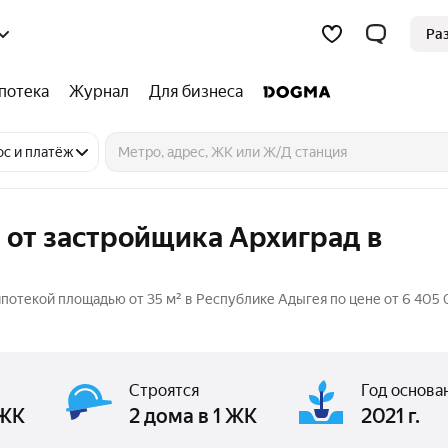
Ра
потека
Журнал
Для бизнеса
ос и платёж
 от застройщика Архиград в
ипотекой площадью от 35 м² в Республике Адыгея по цене от 6 405
Строятся
Год основа
 ЖК
2 дома в 1 ЖК
2021 г.