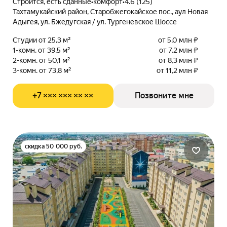
Строится, есть сданные
•
комфорт
•
4.6 (125)
Тахтамукайский район, Старобжегокайское пос., аул Новая
Адыгея, ул. Бжедугская / ул. Тургеневское Шоссе
Студии от 25,3 м²
от 5,0 млн ₽
1-комн. от 39,5 м²
от 7,2 млн ₽
2-комн. от 50,1 м²
от 8,3 млн ₽
3-комн. от 73,8 м²
от 11,2 млн ₽
+7 ××× ××× ×× ××
Позвоните мне
скидка 50 000 руб.