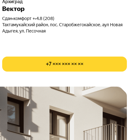
Архиград
Вектор
Сдан
•
комфорт +
•
4.8 (208)
Тахтамукайский район, пос. Старобжегокайское, аул Новая
Адыгея, ул. Песочная
+7 ××× ××× ×× ××