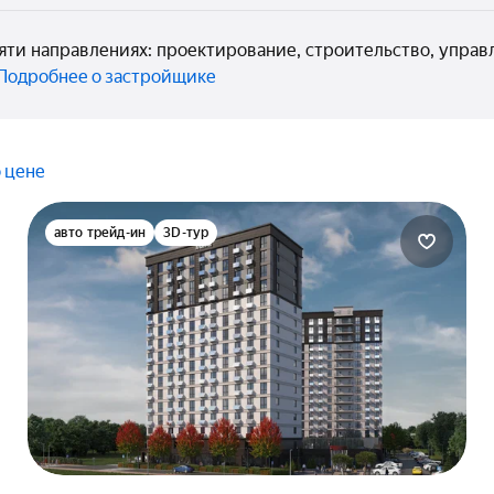
пяти направлениях: проектирование, строительство, упр
Подробнее о застройщике
 цене
авто трейд-ин
3D-тур