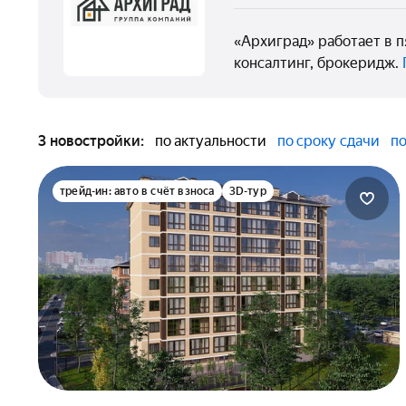
«Архиград» работает в 
консалтинг, брокеридж.
3 новостройки:
по актуальности
по сроку сдачи
по
трейд-ин: авто в счёт взноса
3D-тур