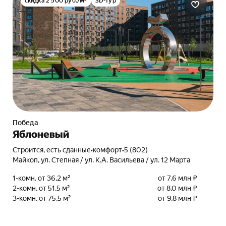
скидка 2 500 руб./м²
3D-тур
Победа
Яблоневый
Строится, есть сданные
•
комфорт
•
5 (802)
Майкоп, ул. Степная / ул. К.А. Васильева / ул. 12 Марта
1-комн. от 36,2 м²
от 7,6 млн ₽
2-комн. от 51,5 м²
от 8,0 млн ₽
3-комн. от 75,5 м²
от 9,8 млн ₽