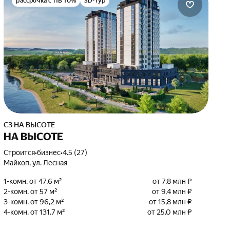
рассрочка с ПВ 10%
3D-тур
СЗ НА ВЫСОТЕ
НА ВЫСОТЕ
Строится
•
бизнес
•
4.5 (27)
Майкоп, ул. Лесная
1-комн. от 47,6 м²
от 7,8 млн ₽
2-комн. от 57 м²
от 9,4 млн ₽
3-комн. от 96,2 м²
от 15,8 млн ₽
4-комн. от 131,7 м²
от 25,0 млн ₽