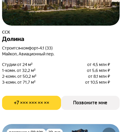
ССК
Долина
Строится
•
комфорт
•
4.1 (33)
Майкоп, Авиационный пер.
Студии от 24 м²
от 4,5 млн ₽
1-комн. от 32,2 м²
от 5,6 млн ₽
2-комн. от 50,2 м²
от 8,1 млн ₽
3-комн. от 71,7 м²
от 10,5 млн ₽
+7 ××× ××× ×× ××
Позвоните мне