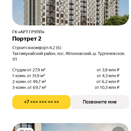
ГК «АРТ ГРУПП»
Портрет 2
Строится
•
комфорт
•
4.2 (6)
Тахтамукайский район, пос. Яблоновский, ш. Тургеневское,
1П
Студии от 27,9 м²
от 3,9 млн ₽
1-комн. от 31,9 м²
от 4,3 млн ₽
2-комн. от 49,7 м²
от 6,2 млн ₽
3-комн. от 69,7 м²
от 10,3 млн ₽
+7 ××× ××× ×× ××
Позвоните мне