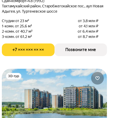
Сдан
•
комфорт
•
4.8 (1992)
Тахтамукайский район, Старобжегокайское пос., аул Новая
Адыгея, ул. Тургеневское шоссе
Студии от 23 м²
от 3,8 млн ₽
1-комн. от 25,6 м²
от 4,1 млн ₽
2-комн. от 40,7 м²
от 6,4 млн ₽
3-комн. от 61,2 м²
от 8,7 млн ₽
+7 ××× ××× ×× ××
Позвоните мне
3D-тур