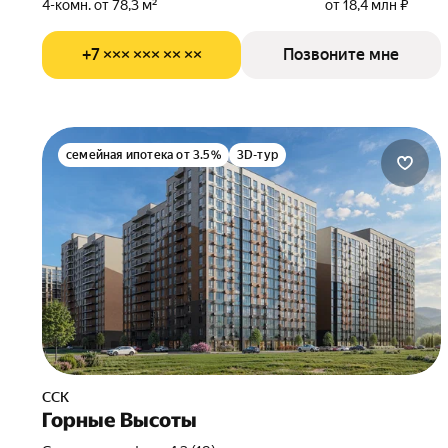
4-комн. от 78,3 м²
от 18,4 млн ₽
+7 ××× ××× ×× ××
Позвоните мне
семейная ипотека от 3.5%
3D-тур
ССК
Горные Высоты