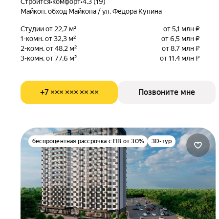
Строится
•
комфорт
•
4.3 (19)
Майкоп, обход Майкопа / ул. Фёдора Купина
Студии от 22,7 м²
от 5,1 млн ₽
1-комн. от 32,3 м²
от 6,5 млн ₽
2-комн. от 48,2 м²
от 8,7 млн ₽
3-комн. от 77,6 м²
от 11,4 млн ₽
+7 ××× ××× ×× ××
Позвоните мне
беспроцентная рассрочка с ПВ от 30%
3D-тур