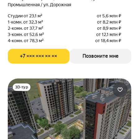
Промышленная / ул. Дорожная
Студии от 23,1 м²
от 5,6 млн ₽
1-комн. от 32,3 м²
от 8,2 млн ₽
2-комн. от 37,7 м²
от 8,9 млн ₽
3-комн. от 52,6 м²
от 12,1 млн ₽
4-комн. от 78,3 м²
от 18,4 млн ₽
+7 ××× ××× ×× ××
Позвоните мне
3D-тур