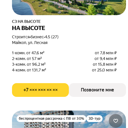
СЗ НА ВЫСОТЕ
НА ВЫСОТЕ
Строится
•
бизнес
•
4.5 (27)
Майкоп, ул. Лесная
1-комн. от 47,6 м²
от 7,8 млн ₽
2-комн. от 57 м²
от 9,4 млн ₽
3-комн. от 96,2 м²
от 15,8 млн ₽
4-комн. от 131,7 м²
от 25,0 млн ₽
+7 ××× ××× ×× ××
Позвоните мне
беспроцентная рассрочка с ПВ от 30%
3D-тур