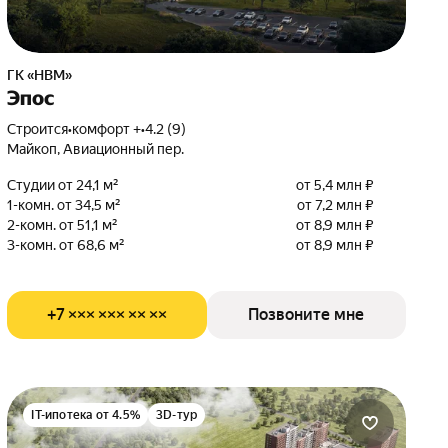
ГК «НВМ»
Эпос
Строится
•
комфорт +
•
4.2 (9)
Майкоп, Авиационный пер.
Студии от 24,1 м²
от 5,4 млн ₽
1-комн. от 34,5 м²
от 7,2 млн ₽
2-комн. от 51,1 м²
от 8,9 млн ₽
3-комн. от 68,6 м²
от 8,9 млн ₽
+7 ××× ××× ×× ××
Позвоните мне
IT-ипотека от 4.5%
3D-тур