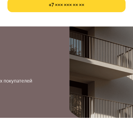
+7 ××× ××× ×× ××
х покупателей