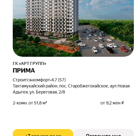
ГК «АРТ ГРУПП»
ПРИМА
Строится
•
комфорт
•
4.7 (57)
Тахтамукайский район, пос. Старобжегокайское, аул Новая
Адыгея, ул. Береговая, 2/8
2-комн. от 51,8 м²
от 9,2 млн ₽