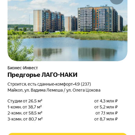
Бизнес-Инвест
Предгорье ЛАГО-НАКИ
Строится, есть сданные
•
комфорт
•
4.9 (237)
Майкоп, ул. Вадима Лемеша / ул. Олега Цокова
Студии от 26,5 м²
от 4,3 млн ₽
1-комн. от 38,7 м²
от 5,2 млн ₽
2-комн. от 58,5 м²
от 7,1 млн ₽
3-комн. от 80,7 м²
от 8,7 млн ₽