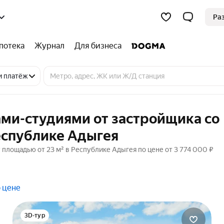
Ра
потека
Журнал
Для бизнеса
и платёж
ами-студиями от застройщика со
Республике Адыгея
 площадью от 23 м² в Республике Адыгея по цене от 3 774 000 ₽
 цене
3D-тур