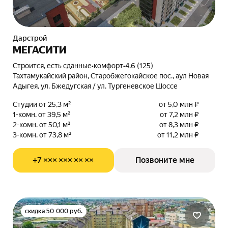
Дарстрой
МЕГАСИТИ
Строится, есть сданные
•
комфорт
•
4.6 (125)
Тахтамукайский район, Старобжегокайское пос., аул Новая
Адыгея, ул. Бжедугская / ул. Тургеневское Шоссе
Студии от 25,3 м²
от 5,0 млн ₽
1-комн. от 39,5 м²
от 7,2 млн ₽
2-комн. от 50,1 м²
от 8,3 млн ₽
3-комн. от 73,8 м²
от 11,2 млн ₽
+7 ××× ××× ×× ××
Позвоните мне
скидка 50 000 руб.