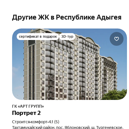
Другие ЖК в Республике Адыгея
сертификат в подарок
3D-тур
ГК «АРТ ГРУПП»
Портрет 2
Строится
•
комфорт
•
4.1 (5)
Тахтамукайский район, пос. Яблоновский, ш. Тургеневское,