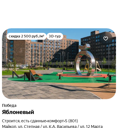
скидка 2 500 руб./м²
3D-тур
Победа
Яблоневый
Строится, есть сданные
•
комфорт
•
5 (801)
Майкоп, ул. Степная / ул. К.А. Васильева / ул. 12 Марта