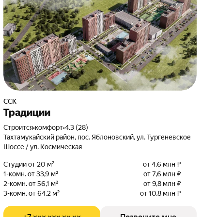
ССК
Традиции
Строится
•
комфорт
•
4.3 (28)
Тахтамукайский район, пос. Яблоновский, ул. Тургеневское
Шоссе / ул. Космическая
Студии от 20 м²
от 4,6 млн ₽
1-комн. от 33,9 м²
от 7,6 млн ₽
2-комн. от 56,1 м²
от 9,8 млн ₽
3-комн. от 64,2 м²
от 10,8 млн ₽