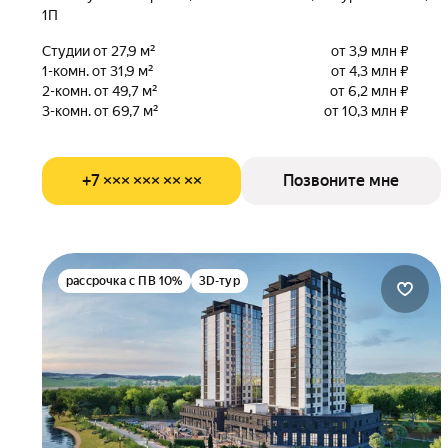
1П
Студии от 27,9 м²
от 3,9 млн ₽
1-комн. от 31,9 м²
от 4,3 млн ₽
2-комн. от 49,7 м²
от 6,2 млн ₽
3-комн. от 69,7 м²
от 10,3 млн ₽
+7 ××× ××× ×× ××
Позвоните мне
рассрочка с ПВ 10%
3D-тур