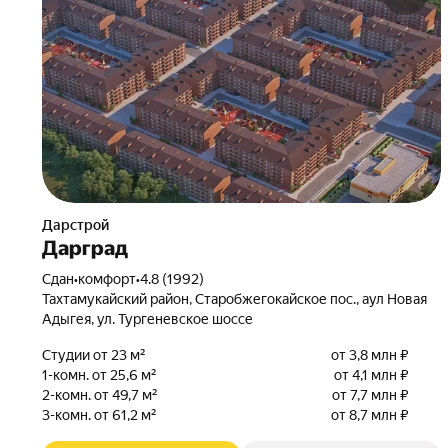
Дарстрой
Дарград
Сдан
•
комфорт
•
4.8 (1992)
Тахтамукайский район, Старобжегокайское пос., аул Новая
Адыгея, ул. Тургеневское шоссе
Студии от 23 м²
от 3,8 млн ₽
1-комн. от 25,6 м²
от 4,1 млн ₽
2-комн. от 49,7 м²
от 7,7 млн ₽
3-комн. от 61,2 м²
от 8,7 млн ₽