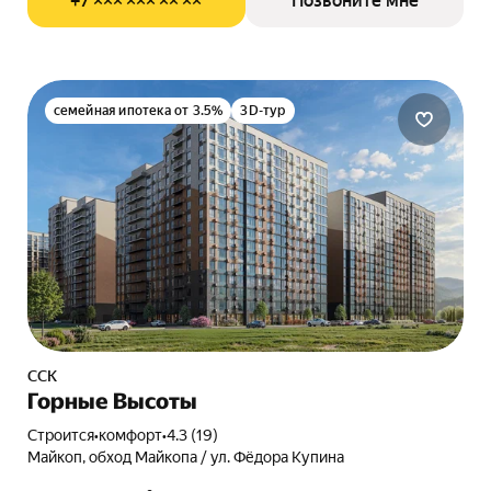
+7 ××× ××× ×× ××
Позвоните мне
семейная ипотека от 3.5%
3D-тур
ССК
Горные Высоты
Строится
•
комфорт
•
4.3 (19)
Майкоп, обход Майкопа / ул. Фёдора Купина