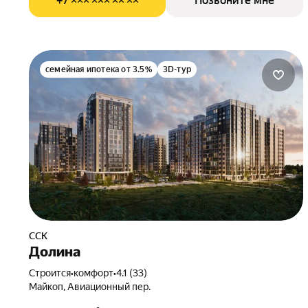
+7 ××× ××× ×× ××
Позвоните мне
семейная ипотека от 3.5%
3D-тур
ССК
Долина
Строится
•
комфорт
•
4.1 (33)
Майкоп, Авиационный пер.