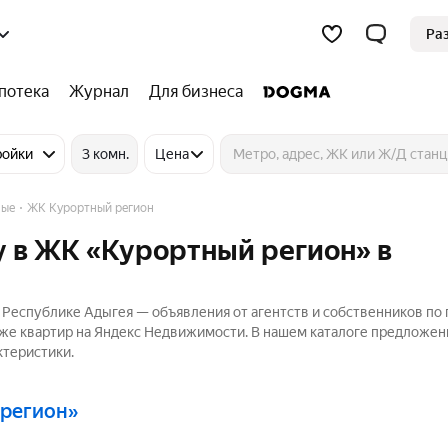
Ра
потека
Журнал
Для бизнеса
ройки
3 комн.
Цена
ные
ЖК Курортный регион
у в ЖК «Курортный регион» в
 Республике Адыгея — объявления от агентств и собственников по
аже квартир на Яндекс Недвижимости. В нашем каталоге предложен
ктеристики.
 регион»