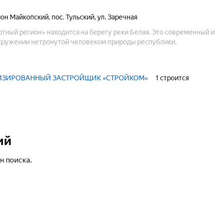
йон Майкопский
,
пос. Тульский
,
ул. Заречная
тный регион» находится на берегу реки Белая. Это современный и
кружении нетронутой человеком природы республики.
ЛИЗИРОВАННЫЙ ЗАСТРОЙЩИК «СТРОЙКОМ»
1 строится
ий
н поиска.