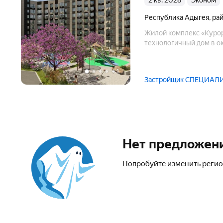
2 кв. 2028
эконом
Республика Адыгея
,
ра
Жилой комплекс «Курор
технологичный дом в о
+
1
Застройщик СПЕЦИА
Нет предложен
Попробуйте изменить регио