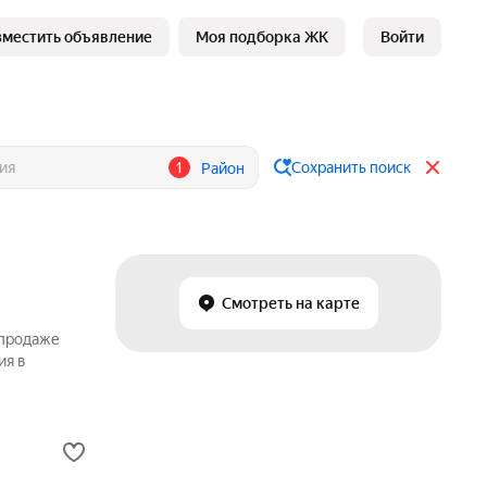
зместить объявление
Моя подборка ЖК
Войти
1
Сохранить поиск
Район
Смотреть на карте
 продаже
ия в