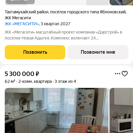
Тахтамукайский район
,
посёлок городского типа Яблоновский
,
ЖК Мегасити
ЖК «МЕГАСИТИ»
, 3 квартал 2027
ЖК «Мегасити» масштабный проект компании «Дарстрой» в
посёлке Новая Адыгея. Комплекс включает 24
шестнадцатиэтажных дома, торговую галерею, школу на 1100
мест и детский сад на 280 мест. В комплексе представлены
Позвонить
Позвоните мне
квартиры от студий до трёхкомнатных с
5 300 000
₽
62 м²
2-комн. квартира
3 этаж из 4