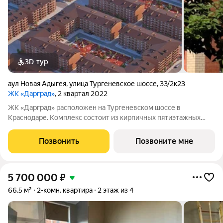
3D-тур
аул Новая Адыгея
,
улица Тургеневское шоссе
,
33/2к23
ЖК «Дарград»
, 2 квартал 2022
ЖК «Дарград» расположен на Тургеневском шоссе в
Краснодаре. Комплекс состоит из кирпичных пятиэтажных
домов с уютными зелёными дворами и детскими площадками.
В комплексе представлены квартиры от студий до
Позвонить
Позвоните мне
трёхкомнатных с предчистовой отделкой, также
5 700 000
₽
66,5 м²
2-комн. квартира
2 этаж из 4