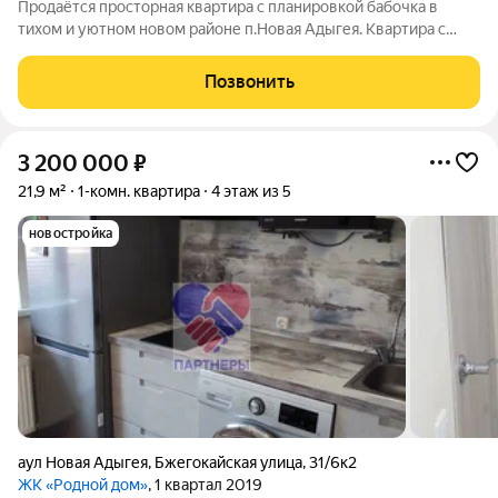
Продаётся просторная квартира с планировкой бабочка в
тихом и уютном новом районе п.Новая Адыгея. Квартира с
отличным качественным ремонтом, со светлым интерьером,
отличной планировкой, очень просторная. Рядом много
Позвонить
магазинов, в том числе сетевые.
3 200 000
₽
21,9 м²
1-комн. квартира
4 этаж из 5
новостройка
аул Новая Адыгея
,
Бжегокайская улица
,
31/6к2
ЖК «Родной дом»
, 1 квартал 2019