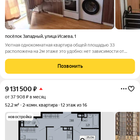
посёлок Западный
,
улица Исаева
,
1
Уютная однокомнатная квартира общей площадью 33
расположена на 2м этаже это удобно: нет зависимости от
лифта, но подниматься несложно. Район Птичника отличается
хорошей транспортной доступностью и развитой
Позвонить
инфраструктурой: рядом магазины, остановки
9 131 500
₽
от 37 908 ₽ в месяц
52,2 м²
2-комн. квартира
12 этаж из 16
новостройка