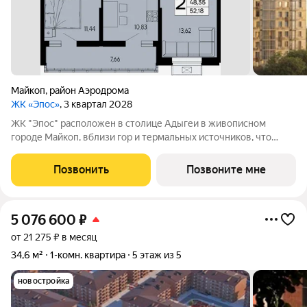
Майкоп
,
район Аэродрома
ЖК «Эпос»
, 3 квартал 2028
ЖК "Эпос" расположен в столице Адыгеи в живописном
городе Майкоп, вблизи гор и термальных источников, что
делает этот регион особенно привлекательным как для
туристов, так и для тех, кто ищет идеальное место для
Позвонить
Позвоните мне
постоянного проживания. 16667874
5 076 600
₽
от 21 275 ₽ в месяц
34,6 м²
1-комн. квартира
5 этаж из 5
новостройка