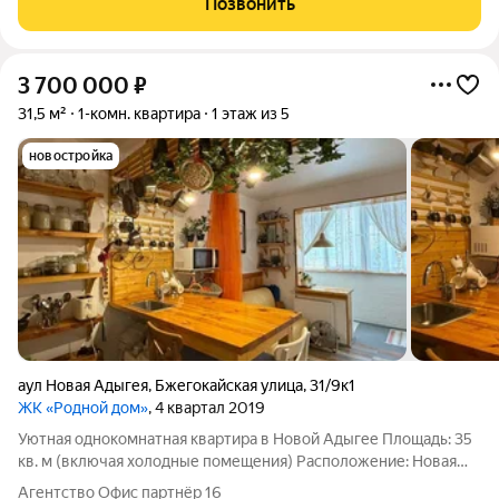
Позвонить
3 700 000
₽
31,5 м²
1-комн. квартира
1 этаж из 5
новостройка
аул Новая Адыгея
,
Бжегокайская улица
,
31/9к1
ЖК «Родной дом»
, 4 квартал 2019
Уютная однокомнатная квартира в Новой Адыгее Площадь: 35
кв. м (включая холодные помещения) Расположение: Новая
Адыгея Этаж: 1 из 5 Тип дома: Кирпичный Год постройки: 2017
Агентство Офис партнёр 16