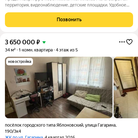
территория, видеонаблюдение, детские площадки. Удобное
территориальное расположение, до центра города 10 минут на
автомобиле, локация позволяет добираться до Черного моря
Позвонить
без пробок за полтора
3 650 000
₽
34 м²
1-комн. квартира
4 этаж из 5
новостройка
посёлок городского типа Яблоновский
,
улица Гагарина
,
190/3к4
ЖК по ул. Гагарина
, 4 квартал 2016