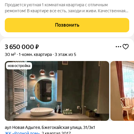
Продается уютная 1 комнатная квартира с отличным
ремонтом! В квартире все есть, заходи и живи. Качественная
кухонная мебель и техника, Стиральная машина, холодильник и
телевизор LG (почти новые), Микроволновая печь Samsung.
Позвонить
Почти новые индукционная
3 650 000
₽
30 м²
1-комн. квартира
3 этаж из 5
новостройка
аул Новая Адыгея
,
Бжегокайская улица
,
31/3к1
ЖК «Родной дом»
, 2 квартал 2017