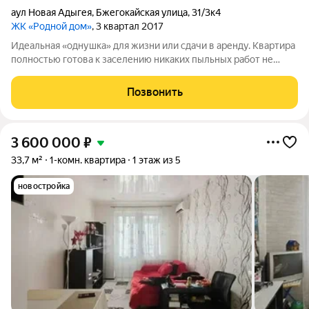
аул Новая Адыгея
,
Бжегокайская улица
,
31/3к4
ЖК «Родной дом»
, 3 квартал 2017
Идеальная «однушка» для жизни или сдачи в аренду. Квартира
полностью готова к заселению никаких пыльных работ не
требуется. Площадь: 29,5 м.Этаж: 5 кирпичного дома (теплого,
долговечного, с высокой шумоизоляцией). Ремонт:
Позвонить
Современный, качественный,
3 600 000
₽
33,7 м²
1-комн. квартира
1 этаж из 5
новостройка