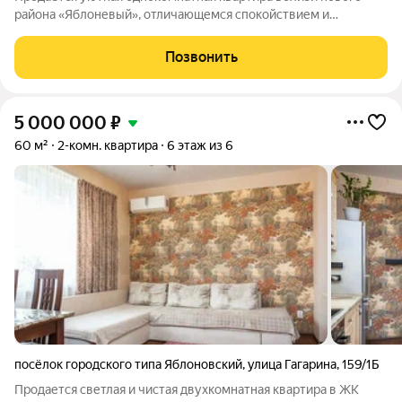
района «Яблоневый», отличающемся спокойствием и
комфортной атмосферой для проживания. Квартира
расположена рядом с современным гипермаркетом, что
Позвонить
обеспечивает удобство и экономит ваше время на
5 000 000
₽
60 м²
2-комн. квартира
6 этаж из 6
посёлок городского типа Яблоновский
,
улица Гагарина
,
159/1Б
Продается светлая и чистая двухкомнатная квартира в ЖК