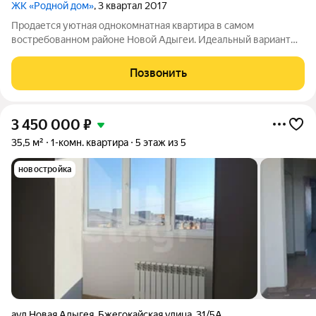
ЖК «Родной дом»
, 3 квартал 2017
Продается уютная однокомнатная квартира в самом
востребованном районе Новой Адыгеи. Идеальный вариант
для тех, кто хочет вложить деньги и получать доход с первого
дня. Заезжай и живи: Выполнен качественный ремонт. Никаких
Позвонить
пыльных работ и ожидания
3 450 000
₽
35,5 м²
1-комн. квартира
5 этаж из 5
новостройка
аул Новая Адыгея
,
Бжегокайская улица
,
31/5А