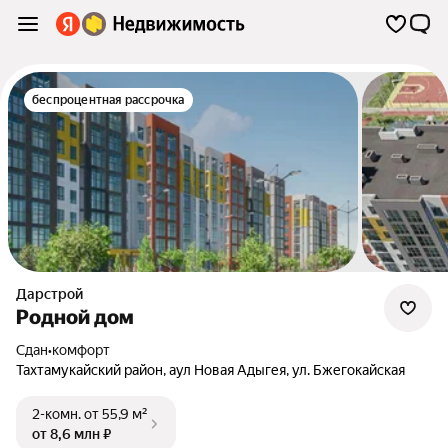
беспроцентная рассрочка
Дарстрой
Родной дом
Сдан
•
комфорт
Тахтамукайский район
,
аул Новая Адыгея
,
ул. Бжегокайская
2-комн.
от 55,9 м²
от 8,6 млн ₽