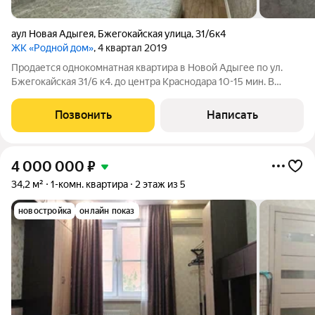
аул Новая Адыгея
,
Бжегокайская улица
,
31/6к4
ЖК «Родной дом»
, 4 квартал 2019
Продается однокомнатная квартира в Новой Адыгее по ул.
Бжегокайская 31/6 к4. до центра Краснодара 10-15 мин. В
шаговой доступности от дома находятся магазины, включая
«Пятёрочка» (Бжегокайская ул., 31/1к1) и «КрасноеБелое»
Позвонить
Написать
(Бжегокайская ул., 31/4к1).
4 000 000
₽
34,2 м²
1-комн. квартира
2 этаж из 5
новостройка
онлайн показ