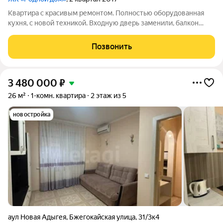
Квартира с красивым ремонтом. Полностью оборудованная
кухня, с новой техникой. Входную дверь заменили, балкон
застеклен. Квартира покупалась за наличные, без
обременений. Звоните и договоримся о встрече
Позвонить
3 480 000
₽
26 м²
1-комн. квартира
2 этаж из 5
новостройка
аул Новая Адыгея
,
Бжегокайская улица
,
31/3к4