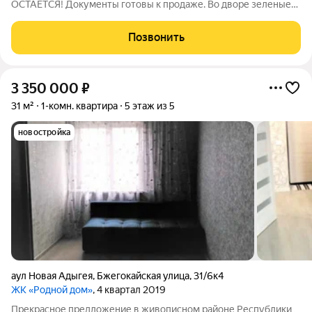
ОСТАЕТСЯ! Документы готовы к продаже. Во дворе зеленые
аллеи, детские площадки. Новая школа в шаговой доступности.
Район замечательный! Звоните и мы с вами договоримся о
Позвонить
встрече!
3 350 000
₽
31 м²
1-комн. квартира
5 этаж из 5
новостройка
аул Новая Адыгея
,
Бжегокайская улица
,
31/6к4
ЖК «Родной дом»
, 4 квартал 2019
Прекрасное предложение в живописном районе Республики