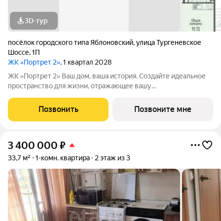
3D-тур
посёлок городского типа Яблоновский
,
улица Тургеневское
Шоссе
,
1П
ЖК «Портрет 2»
, 1 квартал 2028
ЖК «Портрет 2» Ваш дом, ваша история. Создайте идеальное
пространство для жизни, отражающее вашу
индивидуальность. Место, где вся инфраструктура рядом.
Отличные условия для семей с детьми. Рядом находятся
Позвонить
Позвоните мне
несколько действующих детских садов. Это
3 400 000
₽
33,7 м²
1-комн. квартира
2 этаж из 3