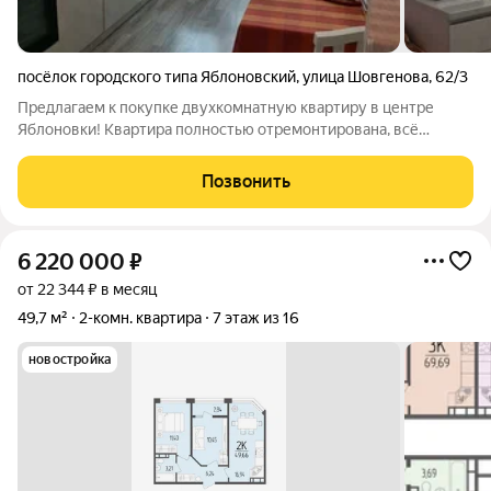
посёлок городского типа Яблоновский
,
улица Шовгенова
,
62/3
Предлагаем к покупке двухкомнатную квартиру в центре
Яблоновки! Квартира полностью отремонтирована, всё
сделано с душой и остаётся в подарок новому владельцу.
Любите тишину и уют? Тогда вам к нам! Дом новый, всего 20
Позвонить
квартир, соседи дружелюбные. В
6 220 000
₽
от 22 344 ₽ в месяц
49,7 м²
2-комн. квартира
7 этаж из 16
новостройка