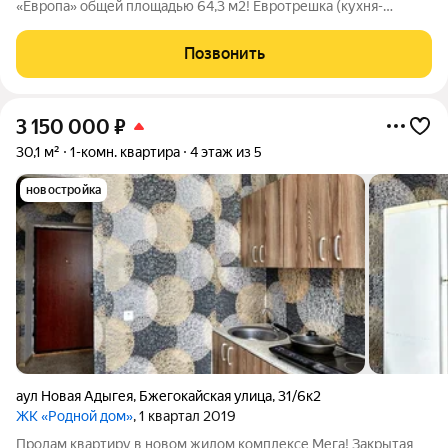
«Европа» общей площадью 64,3 м2! Евротрешка (кухня-
гостиная и две спальни), просторный коридор, санузел
совмещен! Рядом две новые школы, рынок, садики,
Позвонить
поликлиника, остановки рядом, кафе,
3 150 000
₽
30,1 м²
1-комн. квартира
4 этаж из 5
новостройка
аул Новая Адыгея
,
Бжегокайская улица
,
31/6к2
ЖК «Родной дом»
, 1 квартал 2019
Продам квартиру в новом жилом комплексе Мега! Закрытая