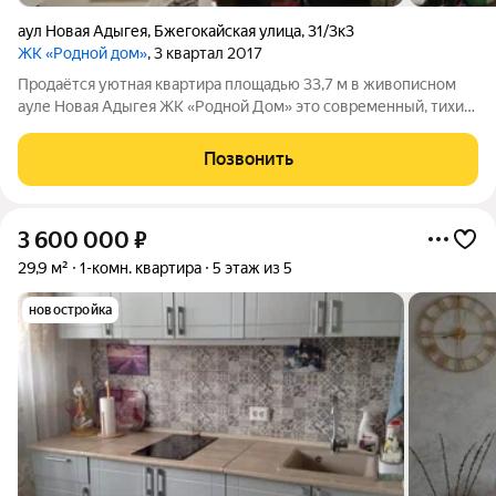
аул Новая Адыгея
,
Бжегокайская улица
,
31/3к3
ЖК «Родной дом»
, 3 квартал 2017
Продаётся уютная квартира площадью 33,7 м в живописном
ауле Новая Адыгея ЖК «Родной Дом» это современный, тихий
и комфортный комплекс, созданный для тех, кто ценит
качество жизни. Малоэтажная застройка, продуманная
Позвонить
инфраструктура, обилие зелени и
3 600 000
₽
29,9 м²
1-комн. квартира
5 этаж из 5
новостройка