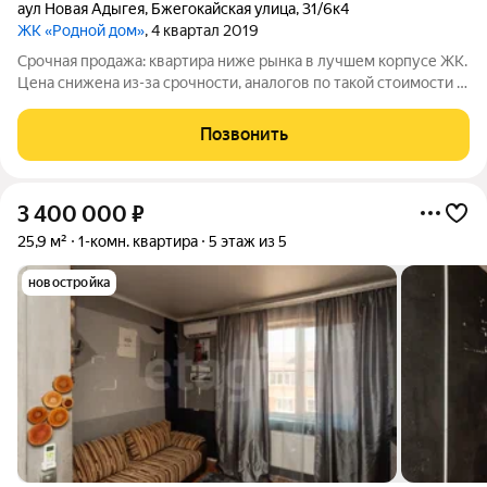
аул Новая Адыгея
,
Бжегокайская улица
,
31/6к4
ЖК «Родной дом»
, 4 квартал 2019
Срочная продажа: квартира ниже рынка в лучшем корпусе ЖК.
Цена снижена из-за срочности, аналогов по такой стоимости в
районе просто нет. Квартира полностью чистая: один
совершеннолетний собственник, без обременений, детских
Позвонить
долей, ипотеки и
3 400 000
₽
25,9 м²
1-комн. квартира
5 этаж из 5
новостройка