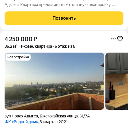
Адыгея. Квартира предлагает вам отличную планировку с
изолированной комнатой, что создает идеальные условия для
организации пространства в соответствии с вашими
Позвонить
потребностями. Представьте себе,
4 250 000
₽
35,2 м²
1-комн. квартира
5 этаж из 5
новостройка
аул Новая Адыгея
,
Бжегокайская улица
,
31/7А
ЖК «Родной дом»
, 3 квартал 2021