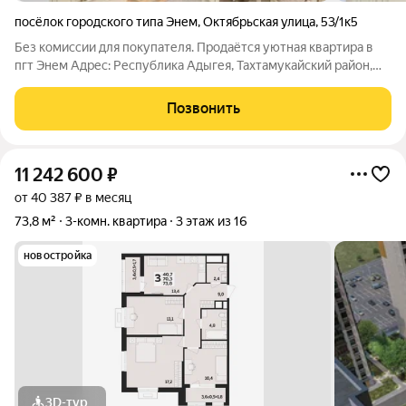
посёлок городского типа Энем
,
Октябрьская улица
,
53/1к5
Без комиссии для покупателя. Продаётся уютная квартира в
пгт Энем Адрес: Республика Адыгея, Тахтамукайский район,
пгт Энем, ул. Октябрьская, 53 О квартире Современный
кирпичный дом 2017 года постройки. Квартира на 5м этаже.
Позвонить
Просторная кухнягостиная
11 242 600
₽
от 40 387 ₽ в месяц
73,8 м²
3-комн. квартира
3 этаж из 16
новостройка
3D-тур