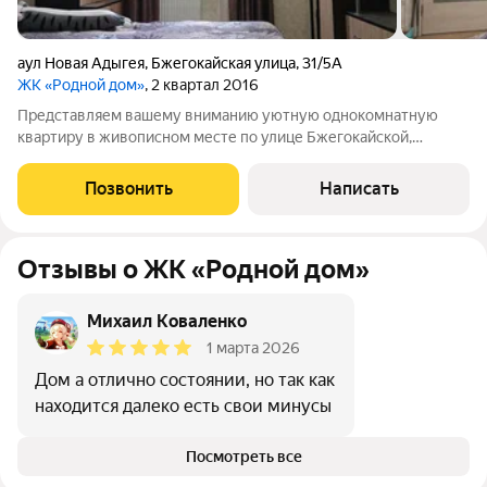
аул Новая Адыгея
,
Бжегокайская улица
,
31/5А
ЖК «Родной дом»
, 2 квартал 2016
Представляем вашему вниманию уютную однокомнатную
квартиру в живописном месте по улице Бжегокайской,
Республика Адыгея. Эта квартира идеальный выбор для тех,
кто ценит комфорт и современный стиль жизни. Общая
Позвонить
Написать
площадь 34,2 кв.м позволяет создать
Отзывы о ЖК «Родной дом»
Михаил Коваленко
1 марта 2026
Дом а отлично состоянии, но так как
находится далеко есть свои минусы
Посмотреть все