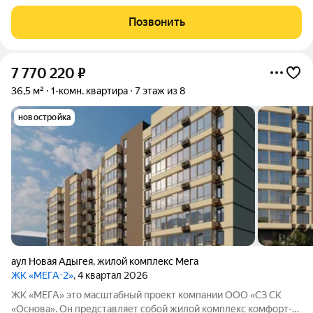
класса, расположенный в получасе езды от центра
Краснодара.
Позвонить
7 770 220
₽
36,5 м²
1-комн. квартира
7 этаж из 8
новостройка
аул Новая Адыгея
,
жилой комплекс Мега
ЖК «МЕГА-2»
, 4 квартал 2026
ЖК «МЕГА» это масштабный проект компании ООО «СЗ СК
«Основа». Он представляет собой жилой комплекс комфорт-