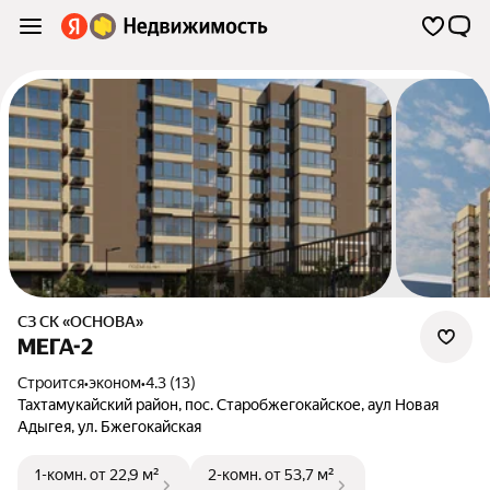
СЗ СК «ОСНОВА»
МЕГА-2
Строится
•
эконом
•
4.3 (13)
Тахтамукайский район
,
пос. Старобжегокайское
,
аул Новая
Адыгея
,
ул. Бжегокайская
1-комн.
от 22,9 м²
2-комн.
от 53,7 м²