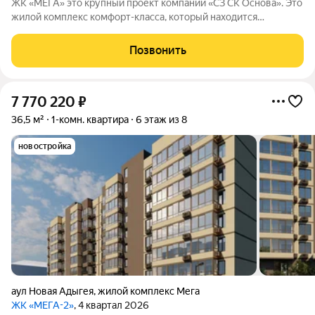
ЖК «МЕГА» это крупный проект компании «СЗ СК Основа». Это
жилой комплекс комфорт-класса, который находится
примерно в 20 минутах езды от центра Краснодара.
Позвонить
7 770 220
₽
36,5 м²
1-комн. квартира
6 этаж из 8
новостройка
аул Новая Адыгея
,
жилой комплекс Мега
ЖК «МЕГА-2»
, 4 квартал 2026