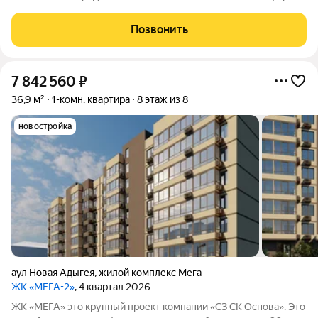
класса, который находится в 20 минутах езды от центра
Краснодара.
Позвонить
7 842 560
₽
36,9 м²
1-комн. квартира
8 этаж из 8
новостройка
аул Новая Адыгея
,
жилой комплекс Мега
ЖК «МЕГА-2»
, 4 квартал 2026
ЖК «МЕГА» это крупный проект компании «СЗ СК Основа». Это