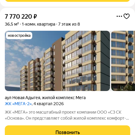
7 770 220
₽
36,5 м²
1-комн. квартира
7 этаж из 8
новостройка
аул Новая Адыгея
,
жилой комплекс Мега
ЖК «МЕГА-2»
, 4 квартал 2026
ЖК «МЕГА» это масштабный проект компании ООО «СЗ СК
«Основа». Он представляет собой жилой комплекс комфорт-
класса, который находится в 20 минутах езды от центра
Краснодара.
Позвонить