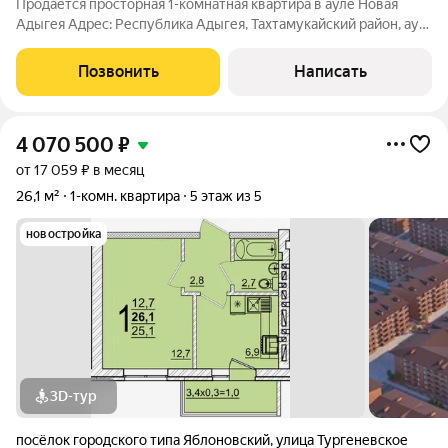
Продаётся просторная 1-комнатная квартира в ауле Новая
Адыгея Адрес: Республика Адыгея, Тахтамукайский район, аул
Новая Адыгея, ул. Тургеневское шоссе, 10к1. Ключевые
характеристики: Площадь: 42.7 кв.м просторная кухня 17 кв.м
Позвонить
Написать
позволяет создать
4 070 500
₽
от 17 059 ₽ в месяц
26,1 м²
1-комн. квартира
5 этаж из 5
новостройка
3D-тур
посёлок городского типа Яблоновский
,
улица Тургеневское