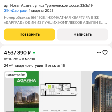
аул Новая Адыгея
,
улица Тургеневское шоссе
,
33/3к19
ЖК «Дарград»
, 1 квартал 2021
Номер объекта: 1664928. 1-КОМНАТНАЯ КВАРТИРА В ЖК
«ДАРГРАД» ОДИН ИЗ ЛУЧШИХ КОМПЛЕКСОВ АДЫГЕИ Если
вы ищете комфортную квартиру в современном жилом
комплексе с развитой инфраструктурой и экологически
Позвонить
Написать
чистым районом это именно тот вариант, который
4 537 890
₽
от 16 281 ₽ в месяц
24 м²
квартира-студия
8 этаж из 16
новостройка