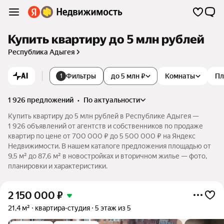
Купить квартиру до 5 млн рублей
Республика Адыгея
AI
Фильтры
до 5 млн ₽
Комнаты
Пл
1
1 926 предложений
•
по актуальности
Купить квартиру до 5 млн рублей в Республике Адыгея —
1 926 объявлений от агентств и собственников по продаже
квартир по цене от 700 000 ₽ до 5 500 000 ₽ на Яндекс
Недвижимости. В нашем каталоге предложения площадью от
9,5 м² до 87,6 м² в новостройках и вторичном жилье — фото,
планировки и характеристики.
2 150 000
₽
21,4 м²
квартира-студия
5 этаж из 5