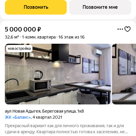
состоит из традиций от больших, передающихся из поколения
Позвонить
Позвоните мне
в поколение, до
5 000 000
₽
32,6 м²
1-комн. квартира
16 этаж из 16
новостройка
аул Новая Адыгея
,
Береговая улица
,
1к8
ЖК «Баланс»
, 4 квартал 2021
Прекрасный вариант как для личного проживания, так и для
сдачи в аренду. Квартира полностью готова к заселению, не