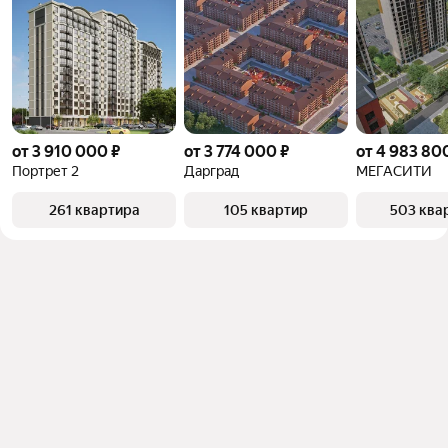
от 3 910 000 ₽
от 3 774 000 ₽
от 4 983 80
Портрет 2
Дарград
МЕГАСИТИ
261 квартира
105 квартир
503 ква