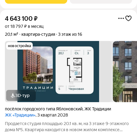
минутах от eгo центра,
4 643 100
₽
от 18 797 ₽ в месяц
20,1 м²
квартира-студия
3 этаж из 16
новостройка
3D-тур
посёлок городского типа Яблоновский
,
ЖК Традиции
ЖК «Традиции»
, 3 квартал 2028
Продается студия площадью 20.1 кв. м, на 3 этаже 9-этажного
дома №5. Квартира находится в новом жилом комплексе
«Традиции» от застройщика ССК. О проекте Каждая семья