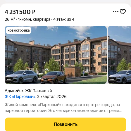
4 231 500
₽
26 м²
1-комн. квартира
4 этаж из 4
новостройка
Адыгейск
,
ЖК Парковый
ЖК «Парковый»
, 3 квартал 2026
Жилой комплекс «Парковый» находится в центре города, на
парковой территории. Это четырёхэтажное здание с тремя
подъездами. Рядом обустроены детская и спортивная
площадки. В доме есть квартиры разной планировки от студий
Позвонить
до трёхкомнатных. Все