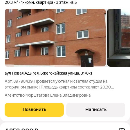
20,3 м²
1-комн. квартира
3 этаж из 5
аул Новая Адыгея
,
Бжегокайская улица
,
31/8к1
Арт. 89798439. Продаётся уютная и светлая студия на
вторичном рынке! Площадь квартиры составляет 20.30
квадратных метров. Квартира расположена на 3 этаже 5-
Агентство Форштатова Елена Владимировна
этажного дома. Сейчас квартира находится в чистовой
отделке, что позволит новому владельцу
Позвонить
Написать