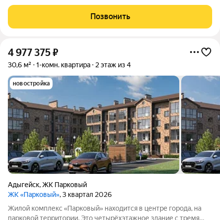
требуя дополнительных вложений: мебель, техника и текстиль
уже включены в стоимость. В качестве дополнительного
Позвонить
преимущества мы
4 977 375
₽
30,6 м²
1-комн. квартира
2 этаж из 4
новостройка
Адыгейск
,
ЖК Парковый
ЖК «Парковый»
, 3 квартал 2026
Жилой комплекс «Парковый» находится в центре города, на
парковой территории. Это четырёхэтажное здание с тремя