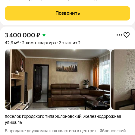
подъездами. Рядом обустроены детская и спортивная
площадки. В первом корпусе есть квартиры разной
Позвонить
планировки от студий до трёхкомнатных.
3 400 000
₽
42,6 м²
2-комн. квартира
2 этаж из 2
посёлок городского типа Яблоновский
,
Железнодорожная
улица
,
15
В продаже двухкомнатная квартира в центре п. Яблоновский.