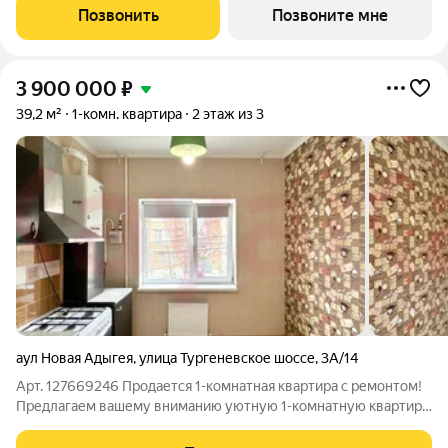
мест и детский сад на 280 мест. В комплексе представлены
Позвонить
Позвоните мне
квартиры от студий до трёхкомнатных с
3 900 000
₽
39,2 м²
1-комн. квартира
2 этаж из 3
аул Новая Адыгея
,
улица Тургеневское шоссе
,
3А/14
Арт. 127669246 Продается 1-комнатная квартира с ремонтом!
Предлагаем вашему вниманию уютную 1-комнатную квартиру
в малоэтажном доме с индивидуальным отоплением.
Современный ремонт, выполненный с использованием