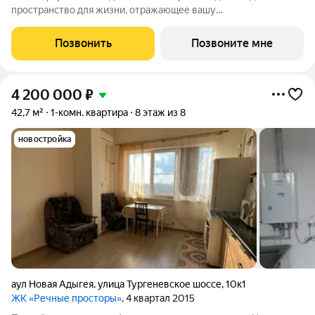
пространство для жизни, отражающее вашу
индивидуальность. Место, где вся инфраструктура рядом.
Отличные условия для семей с детьми. Рядом находятся
Позвонить
Позвоните мне
несколько действующих детских садов. Это
4 200 000
₽
42,7 м²
1-комн. квартира
8 этаж из 8
новостройка
аул Новая Адыгея
,
улица Тургеневское шоссе
,
10к1
ЖК «Речные просторы»
, 4 квартал 2015