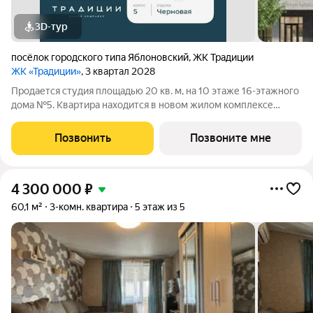
3D-тур
посёлок городского типа Яблоновский
,
ЖК Традиции
ЖК «Традиции»
, 3 квартал 2028
Продается студия площадью 20 кв. м, на 10 этаже 16-этажного
дома №5. Квартира находится в новом жилом комплексе
«Традиции» от застройщика ССК. О проекте Каждая семья
состоит из традиций от больших, передающихся из поколения
Позвонить
Позвоните мне
в поколение, до
4 300 000
₽
60,1 м²
3-комн. квартира
5 этаж из 5