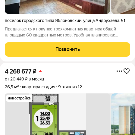
посёлок городского типа Яблоновский
,
улица Андрухаева
,
51
Предлагается к покупке трехкомнатная квартира общей
площадью 60 квадратных метров. Удобная планировка:
Квартира грамотно зонирована. Изолированные комнаты
позволят каждому члену семьи иметь личное пространство В
Позвонить
квартире требуется ремонт, давно никто
4 268 677
₽
от 20 449 ₽ в месяц
26,5 м²
квартира-студия
9 этаж из 12
новостройка