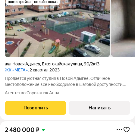
новостройка
онлайн показ
аул Новая Адыгея
,
Бжегокайская улица
,
90/2к13
ЖК «МЕГА»
, 2 квартал 2023
Продаётся уютная студия в Новой Адыгее. Отличное
местоположение всё необходимое в шаговой доступности:
магазины "Пятёрочка", "Магнит", "Магнит Косметик" через
Агентство Сорокатюк Анна
дорогу от комплекса, школа №27, частные детские сады,
новый детский сад строится возле
Позвонить
Написать
2 480 000
₽