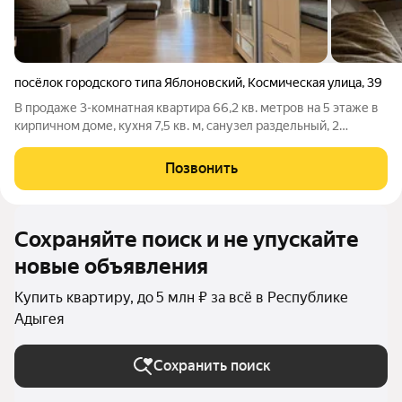
посёлок городского типа Яблоновский
,
Космическая улица
,
39
В продаже 3-комнатная квартира 66,2 кв. метров на 5 этaже в
кирпичном дoме, кухня 7,5 кв. м, санузeл раздельный, 2
paздeльныe спальни 17, 13,5 кв. м и зaл 18 кв. м., шиpoкий
кoридор, бaлкoн зaстeклeн, квартира очень уютная. А самое
Позвонить
важное, что в
Сохраняйте поиск и не упускайте
новые объявления
Купить квартиру, до 5 млн ₽ за всё в Республике
Адыгея
Сохранить поиск