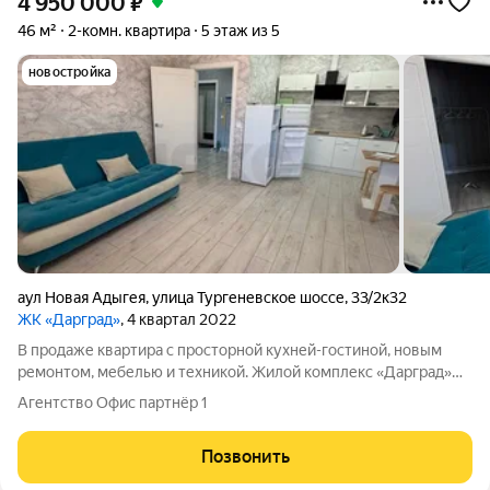
4 950 000
₽
46 м²
2-комн. квартира
5 этаж из 5
новостройка
аул Новая Адыгея
,
улица Тургеневское шоссе
,
33/2к32
ЖК «Дарград»
, 4 квартал 2022
В продаже квартира с просторной кухней-гостиной, новым
ремонтом, мебелью и техникой. Жилой комплекс «Дарград»
находится в отличном местоположении, рядом находится всё,
Агентство Офис партнёр 1
что необходимо для проживания и времяпрепровождения. В
непосредственной близости с
Позвонить