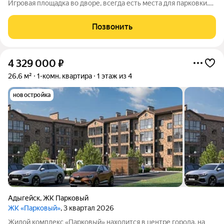
Игровая площадка во дворе, всегда есть места для парковки.
Остановка в 2 минутах. За 20 минут можно доехать до центра
Краснодара. Свежий ремонт, почти вся мебель остается,
Позвонить
Продажа срочная,
4 329 000
₽
26,6 м²
1-комн. квартира
1 этаж из 4
новостройка
Адыгейск
,
ЖК Парковый
ЖК «Парковый»
, 3 квартал 2026
Жилой комплекс «Парковый» находится в центре города, на