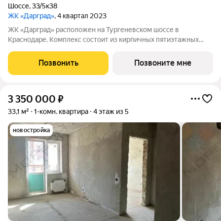
Шоссе
,
33/5к38
ЖК «Дарград»
, 4 квартал 2023
ЖК «Дарград» расположен на Тургеневском шоссе в
Краснодаре. Комплекс состоит из кирпичных пятиэтажных
домов с уютными зелёными дворами и детскими площадками.
В комплексе представлены квартиры от студий до
Позвонить
Позвоните мне
трёхкомнатных с предчистовой отделкой, также
3 350 000
₽
33,1 м²
1-комн. квартира
4 этаж из 5
новостройка