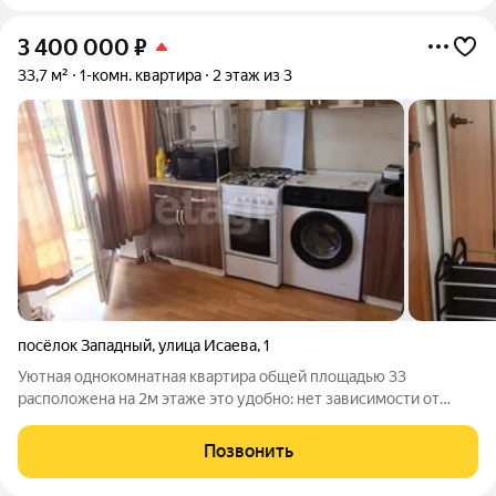
3 400 000
₽
33,7 м²
1-комн. квартира
2 этаж из 3
посёлок Западный
,
улица Исаева
,
1
Уютная однокомнатная квартира общей площадью 33
расположена на 2м этаже это удобно: нет зависимости от
лифта, но подниматься несложно. Район Птичника отличается
хорошей транспортной доступностью и развитой
Позвонить
инфраструктурой: рядом магазины, остановки