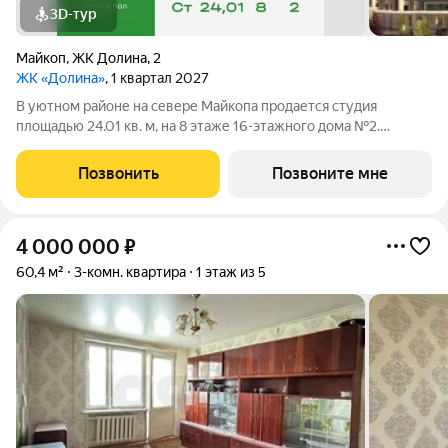
3D-тур
Майкоп
,
ЖК Долина
,
2
ЖК «Долина»
, 1 квартал 2027
В уютном районе на севере Майкопа продается студия
площадью 24.01 кв. м, на 8 этаже 16-этажного дома №2.
Квартира находится в новом жилом комплексе комфорт-
класса «Долина» от ГК ССК. О проекте Добро пожаловать в
Позвонить
Позвоните мне
жилой комплекс «Долина» живописный
4 000 000
₽
60,4 м²
3-комн. квартира
1 этаж из 5