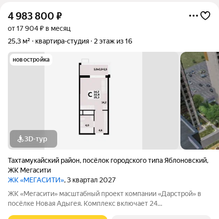
4 983 800
₽
от 17 904 ₽ в месяц
25,3 м²
квартира-студия
2 этаж из 16
новостройка
3D-тур
Тахтамукайский район
,
посёлок городского типа Яблоновский
,
ЖК Мегасити
ЖК «МЕГАСИТИ»
, 3 квартал 2027
ЖК «Мегасити» масштабный проект компании «Дарстрой» в
посёлке Новая Адыгея. Комплекс включает 24
шестнадцатиэтажных дома, торговую галерею, школу на 1100