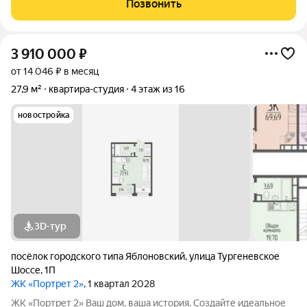
Позвонить
качественных материалов Удобная
3 910 000
₽
от 14 046 ₽ в месяц
27,9 м²
квартира-студия
4 этаж из 16
новостройка
3D-тур
посёлок городского типа Яблоновский
,
улица Тургеневское
Шоссе
,
1П
ЖК «Портрет 2»
, 1 квартал 2028
ЖК «Портрет 2» Ваш дом, ваша история. Создайте идеальное