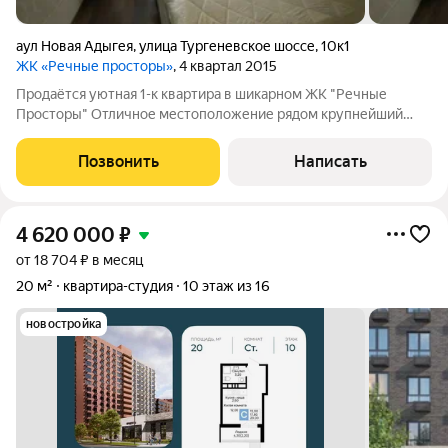
аул Новая Адыгея
,
улица Тургеневское шоссе
,
10к1
ЖК «Речные просторы»
, 4 квартал 2015
Продаётся уютная 1-к квартира в шикарном ЖК "Речные
Просторы" Отличное местоположение рядом крупнейший
ТРЦ "Мега", а также Тургеневский мост! всё необходимое в
шаговой доступности: магазины пятерочка, магнит, Wildberries,
Позвонить
Написать
Ozon! школы №19, №27,
4 620 000
₽
от 18 704 ₽ в месяц
20 м²
квартира-студия
10 этаж из 16
новостройка