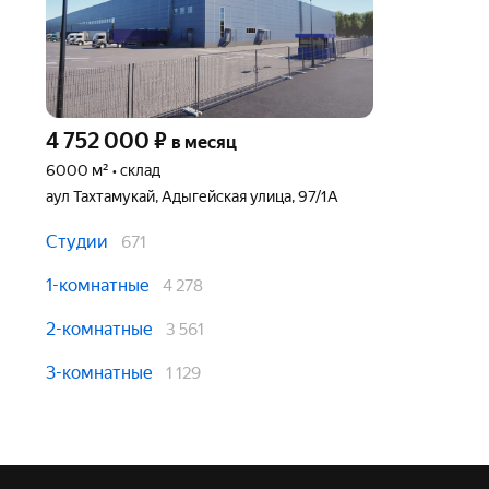
4 752 000
₽
в месяц
6000 м² • склад
аул Тахтамукай, Адыгейская улица, 97/1А
Студии
671
1-комнатные
4 278
2-комнатные
3 561
3-комнатные
1 129