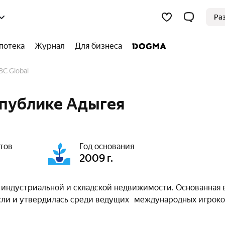
Ра
потека
Журнал
Для бизнеса
IBC Global
еспублике Адыгея
тов
Год основания
2009 г.
е индустриальной и складской недвижимости. Основанная 
сли и утвердилась среди ведущих международных игроко