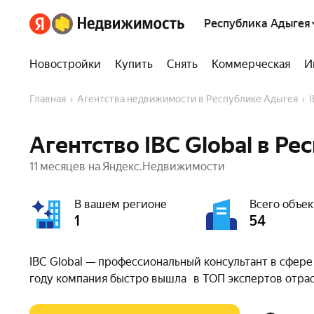
Республика Адыгея
Новостройки
Купить
Снять
Коммерческая
И
Главная
Агентства недвижимости в Республике Адыгея
Агентство IBC Global в Р
11 месяцев на Яндекс.Недвижимости
В вашем регионе
Всего объек
1
54
IBC Global — профессиональный консультант в сфер
году компания быстро вышла в ТОП экспертов отра