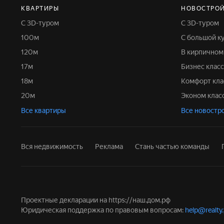
КВАРТИРЫ
НОВОСТРО
С 3D-туром
С 3D-туром
100м
С большой к
120м
В кирпично
17м
Бизнес класс
18м
Комфорт кла
20м
Эконом клас
Все квартиры
Все новостр
Вся недвижимость
Реклама
Стань частью команды
Проектные декларации на
https://наш.дом.рф
Юридическая поддержка по правовым вопросам:
help@realty