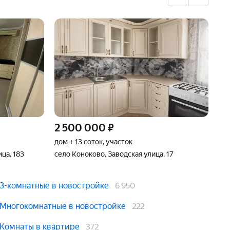
2 500 000
₽
1 
дом + 13 соток, участок
час
ца, 183
село Коноково, Заводская улица, 17
ста
3-комнатные в новостройке
6 950
Многокомнатные в новостройке
222
Комнаты в квартире
372