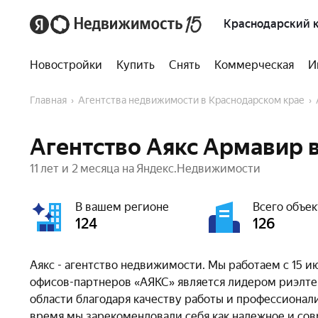
Краснодарский 
Новостройки
Купить
Снять
Коммерческая
И
Главная
Агентства недвижимости в Краснодарском крае
Агентство Аякс Армавир 
11 лет и 2 месяца на Яндекс.Недвижимости
В вашем регионе
Всего объек
124
126
Аякс - агентство недвижимости. Мы работаем с 15 ию
офисов-партнеров «АЯКС» является лидером риэлте
области благодаря качеству работы и профессионали
время мы зарекомендовали себя как надежное и со