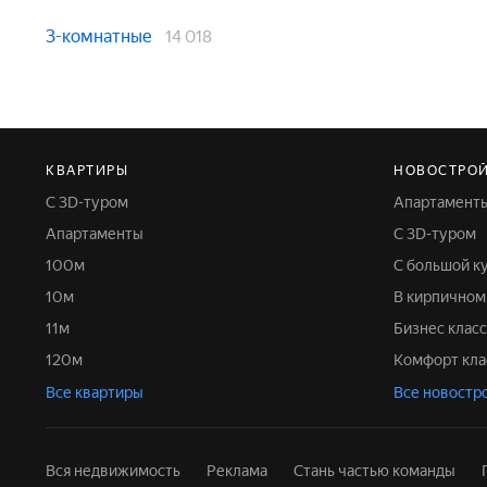
3-комнатные
14 018
КВАРТИРЫ
НОВОСТРО
С 3D-туром
Апартамент
Апартаменты
С 3D-туром
100м
С большой к
10м
В кирпично
11м
Бизнес класс
120м
Комфорт кла
Все квартиры
Все новостр
Вся недвижимость
Реклама
Стань частью команды