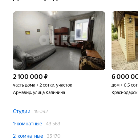
2 100 000
₽
6 000 0
часть дома + 2 сотки, участок
дом + 6,5 сот
Армавир, улица Калинина
Краснодарск
Студии
15 092
1-комнатные
43 563
2-комнатные
35 170