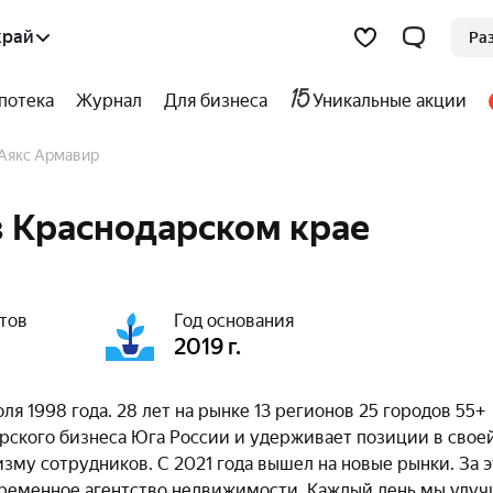
край
Ра
потека
Журнал
Для бизнеса
Уникальные акции
Аякс Армавир
в Краснодарском крае
тов
Год основания
2019 г.
ля 1998 года. 28 лет на рынке 13 регионов 25 городов 55+
рского бизнеса Юга России и удерживает позиции в свое
зму сотрудников. С 2021 года вышел на новые рынки. За э
временное агентство недвижимости. Каждый день мы улу