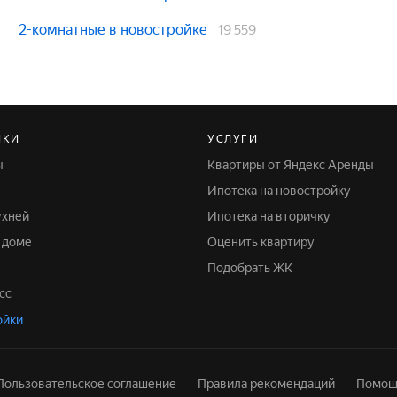
2-комнатные в новостройке
19 559
ЙКИ
УСЛУГИ
ы
Квартиры от Яндекс Аренды
Ипотека на новостройку
ухней
Ипотека на вторичку
м доме
Оценить квартиру
Подобрать ЖК
сс
ойки
Пользовательское соглашение
Правила рекомендаций
Помощ