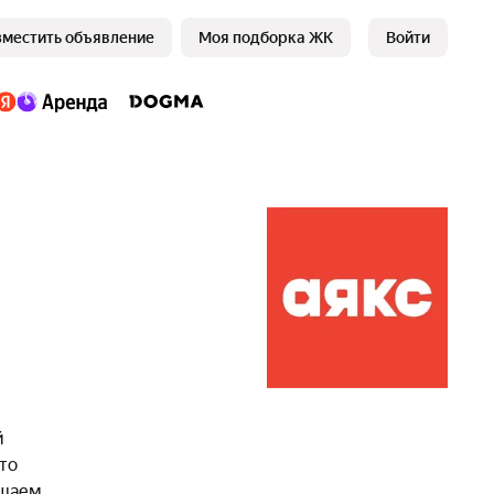
зместить объявление
Моя подборка ЖК
Войти
й
то
чшаем