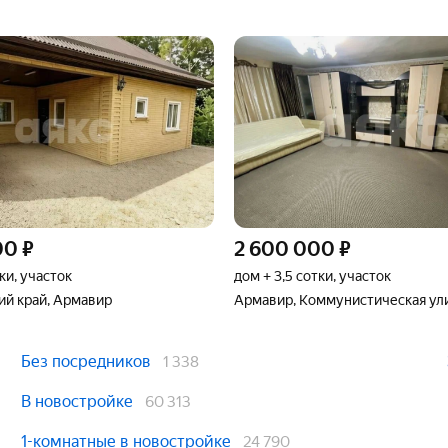
00
₽
2 600 000
₽
ки, участок
дом + 3,5 сотки, участок
ий край, Армавир
Армавир, Коммунистическая ули
Без посредников
1 338
В новостройке
60 313
1-комнатные в новостройке
24 790