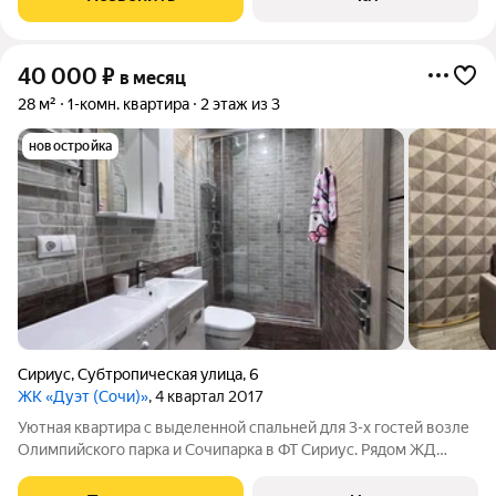
40 000
₽
в месяц
28 м²
1-комн. квартира
2 этаж из 3
новостройка
Сириус
,
Субтропическая улица
,
6
ЖК «Дуэт (Сочи)»
, 4 квартал 2017
Уютная квартира с выделенной спальней для 3-х гостей возле
Олимпийского парка и Сочипарка в ФТ Сириус. Рядом ЖД
станция Имеретинский курорт -10 минут пешком. Отсюда
можно на электричке доехать без пробок в любой район