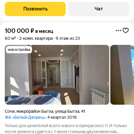
Цена ОДИНАКОВАЯ круглый год - БЕЗ ПОВЫШЕНИЯ на
Летний сезон. (!) Залог возвратный - 30 000 (разбивается на 3
Позвонить
Чат
месяца). Характеристики:
100 000
₽
в месяц
60 м²
2-комн. квартира
9 этаж из 23
новостройка
Сочи
,
микрорайон Бытха
,
улица Бытха
,
41
ЖК «Белый Дворец»
, 4 квартал 2018
Только для ценителей всего нового и прекрасного !!! И только
после ремонта сдаётся с 1 июня стильная двухкомнатная