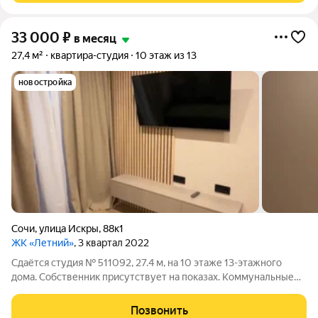
33 000
₽
в месяц
27,4 м²
квартира-студия
10 этаж из 13
новостройка
Сочи
,
улица Искры
,
88к1
ЖК «Летний»
, 3 квартал 2022
Сдаётся студия № 511092, 27.4 м, на 10 этаже 13-этажного
дома. Собственник присутствует на показах. Коммунальные
платежи включены в стоимость. Счетчики оплачиваются
отдельно. По условиям проживания: можно с детьми, можно с
Позвонить