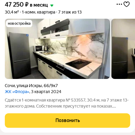
47 250
₽
в месяц
30,4 м²
1-комн. квартира
7 этаж из 13
новостройка
Сочи
,
улица Искры
,
66/9к7
ЖК «Флора»
, 3 квартал 2024
Сдаётся 1-комнатная квартира № 533557, 30.4 м, на 7 этаже 13-
этажного дома. Собственник присутствует на показах.
Коммунальные платежи оплачиваются отдельно. Счетчики
оплачиваются отдельно. По условиям проживания: можно с
Позвонить
детьми, можно с питомцами.