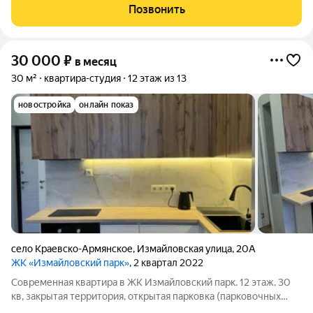
Спортплощадки во дворе До моря - 20 минут пешком. Внутри:
Позвонить
свежий дизайнерский ремонт,
30 000
₽
в месяц
30 м²
квартира-студия
12 этаж из 13
новостройка
онлайн показ
село Краевско-Армянское
,
Измайловская улица
,
20А
ЖК «Измайловский парк»
, 2 квартал 2022
Современная квартира в ЖК Измайловский парк. 12 этаж. 30
кв, закрытая территория, открытая парковка (парковочных
мест много), новый ремонт, интернет Дагомыс-телеком. В