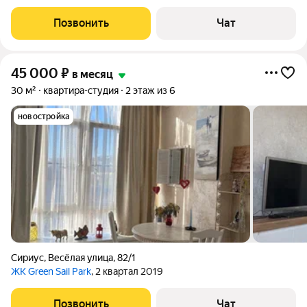
Депозит 10000 возвращается при соблюдении условий
договора. Комиссия агента 5000. Минимальный срок аренды 4
Позвонить
Чат
месяца. Первый этаж, есть выход
45 000
₽
в месяц
30 м²
квартира-студия
2 этаж из 6
новостройка
Сириус
,
Весёлая улица
,
82/1
ЖК Green Sail Park
, 2 квартал 2019
Позвонить
Чат