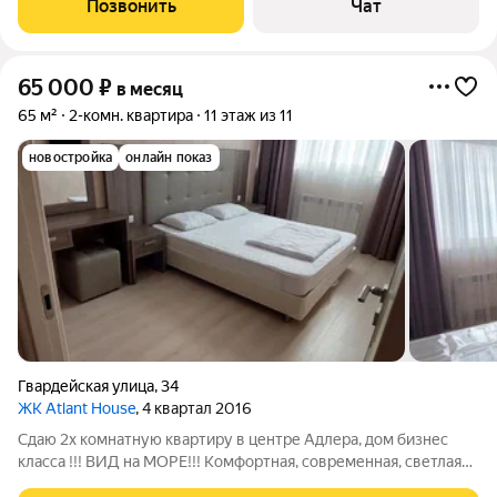
Позвонить
Чат
Большого Сочи. Здесь вы будете в
65 000
₽
в месяц
65 м²
2-комн. квартира
11 этаж из 11
новостройка
онлайн показ
Гвардейская улица
,
34
ЖК Atlant House
, 4 квартал 2016
Сдаю 2х комнатную квартиру в центре Адлера, дом бизнес
класса !!! ВИД на МОРЕ!!! Комфортная, современная, светлая
квартира! Просторная кухня , удобные системы хранения ,