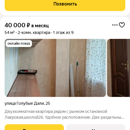
оплачиваются отдельно. По условиям проживания: можно с
Позвонить
детьми, можно с питомцами.
40 000
₽
в месяц
54 м²
2-комн. квартира
1 этаж из 9
онлайн показ
улица Голубые Дали
,
25
Двухкомнатная квартира рядом с рынком остановкой
Лавровая,школой26. Удобное расположение. Две раздельные
комнаты, балкон. Сдаётся круглогодично.