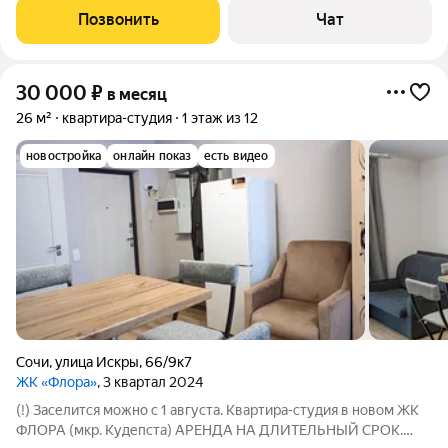
балкон, прихожая, санузел с душевой Есть вся необходимая
Позвонить
Чат
новая мебель и современная
30 000
₽
в месяц
26 м²
квартира-студия
1 этаж из 12
новостройка
онлайн показ
есть видео
Сочи
,
улица Искры
,
66/9к7
ЖК «Флора»
, 3 квартал 2024
(!) Заселится можно с 1 августа. Квартира-студия в новом ЖК
ФЛОРА (мкр. Кудепста) АРЕНДА НА ДЛИТЕЛЬНЫЙ СРОК.