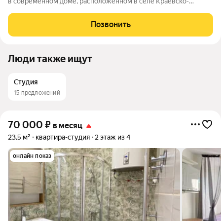
в современном доме, расположенном в селе Краевско-
Армянское, по адресу: Измайловская улица, 20Ак2. Квартира
находится на 5 этаже 13-этажного дома, построенного в 2022
Позвонить
году. Общая площадь
Люди также ищут
Студия
15 предложений
70 000
₽
в месяц
23,5 м²
квартира-студия
2 этаж из 4
онлайн показ