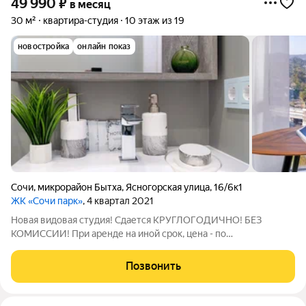
49 990
₽
в месяц
30 м²
квартира-студия
10 этаж из 19
новостройка
онлайн показ
Сочи
,
микрорайон Бытха
,
Ясногорская улица
,
16/6к1
ЖК «Сочи парк»
, 4 квартал 2021
Новая видовая студия! Сдается КРУГЛОГОДИЧНО! БЕЗ
КОМИССИИ! При аренде на иной срок, цена - по
договорённости. ЖК бизнес-класса Сочи-парк удобно
расположился в новом районе Сочи, откуда открываются
Позвонить
великолепные пейзажи в обе стороны на море, горы и