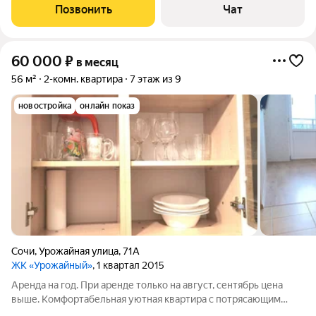
в "Курортном городке" Адлера! Рядом магазин "Магнит",
Позвонить
Чат
Сбербанк, остановка 2-3
60 000
₽
в месяц
56 м²
2-комн. квартира
7 этаж из 9
новостройка
онлайн показ
Сочи
,
Урожайная улица
,
71А
ЖК «Урожайный»
, 1 квартал 2015
Аренда на год. При аренде только на август, сентябрь цена
выше. Комфортабельная уютная квартира с потрясающим
видом на горы в пгт. Сириус на незатопляемой территории ЖК