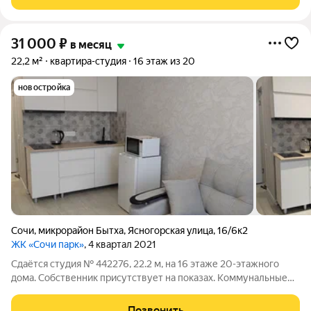
питомцами. Срок минимальной
31 000
₽
в месяц
22,2 м²
квартира-студия
16 этаж из 20
новостройка
Сочи
,
микрорайон Бытха
,
Ясногорская улица
,
16/6к2
ЖК «Сочи парк»
, 4 квартал 2021
Сдаётся студия № 442276, 22.2 м, на 16 этаже 20-этажного
дома. Собственник присутствует на показах. Коммунальные
платежи оплачиваются отдельно. Счетчики оплачиваются
отдельно. По условиям проживания: можно с детьми, можно с
Позвонить