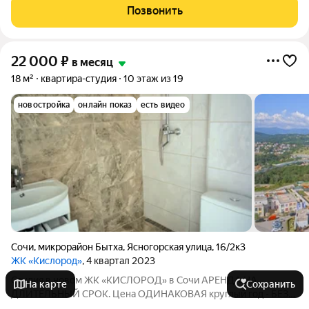
зонированное пространство, комнаты раздельные, есть
Позвонить
подземный паркинг !!! Вся
22 000
₽
в месяц
18 м²
квартира-студия
10 этаж из 19
новостройка
онлайн показ
есть видео
Сочи
,
микрорайон Бытха
,
Ясногорская улица
,
16/2к3
ЖК «Кислород»
, 4 квартал 2023
Студия в новом ЖК «КИСЛОРОД» в Сочи АРЕНДА НА
На карте
Сохранить
ДЛИТЕЛЬНЫЙ СРОК. Цена ОДИНАКОВАЯ круглый год - БЕЗ
ПОВЫШЕНИЯ на Летний сезон. (!) Залог 23 000 (разбивается