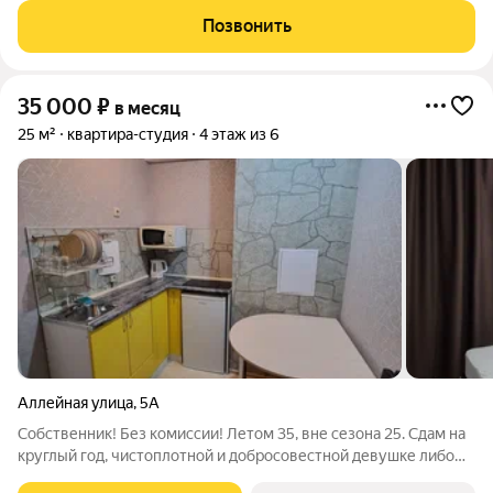
оплачиваются отдельно. По условиям проживания: можно с
Позвонить
детьми, без питомцев. Срок
35 000
₽
в месяц
25 м²
квартира-студия
4 этаж из 6
Аллейная улица
,
5А
Собственник! Без комиссии! Летом 35, вне сезона 25. Сдам на
круглый год, чистоплотной и добросовестной девушке либо
семейной паре(без детей) уютную студию с новым ремонтом