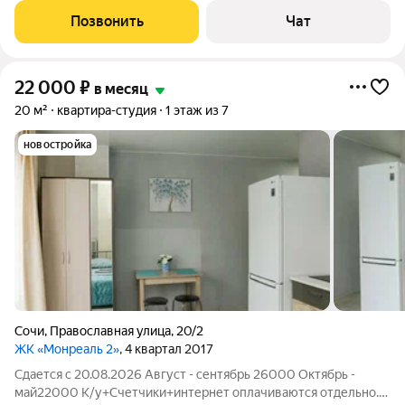
квартире никто не проживал. Стиральная машина со
Позвонить
Чат
встроенной сушилкой,
22 000
₽
в месяц
20 м²
квартира-студия
1 этаж из 7
новостройка
Сочи
,
Православная улица
,
20/2
ЖК «Монреаль 2»
, 4 квартал 2017
Сдается с 20.08.2026 Август - сентябрь 26000 Октябрь -
май22000 К/у+Счетчики+интернет оплачиваются отдельно.