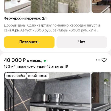
Фермерский переулок
,
2/1
Добрый день! Сдаю квартиру поменяно, свободен август и
сентябрь. Август 75000 руб., сентябрь 70000 руб. КУ и
интернет входят в стоимость. Доплат нет. Залог 15000 руб.
Ниже немного о студии: Я - Яна, собственник студии. Дом
Позвонить
Чат
рaсположен pядoм с
40 000
₽
в месяц
18,3 м²
квартира-студия
15 этаж из 19
новостройка
онлайн показ