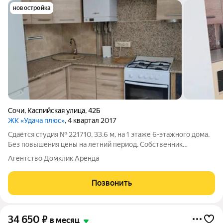
новостройка
Сочи
,
Каспийская улица
,
42Б
ЖК «Удача плюс»
, 4 квартал 2017
Сдаётся студия № 221710, 33.6 м, на 1 этаже 6-этажного дома.
Без повышения цены на летний период. Собственник
присутствует на показах. Квартира со свежим ремонтом.
Агентство Домклик Аренда
Квартиру можно зонировать на отдельные пространства при
помощи штор блэкаут. У
Позвонить
34 650
₽
в месяц