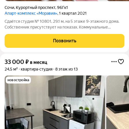
Сочи
,
Курортный проспект
,
96Гк1
Апарт-комплекс «Моравия»
, 1 квартал 2021
Сдаётся студия № 10801, 29.1 м, на 5 этаже 9-этажного дома.
Собственник присутствует на показах. Коммунальные
платежи включены в стоимость. Счетчики оплачиваются
отдельно. По условиям проживания: можно с детьми, можно с
Позвонить
питомцами. Срок минимальной
33 000
₽
в месяц
24,5 м²
квартира-студия
8 этаж из 13
новостройка