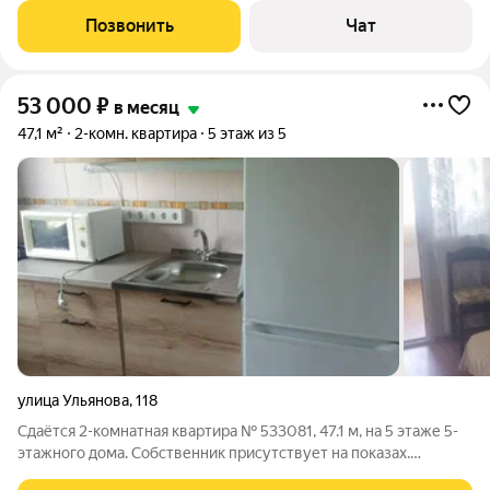
"Урожайный". Изолированная спальня и гостиная с кухней-
Позвонить
Чат
столовой. Отопление
53 000
₽
в месяц
47,1 м²
2-комн. квартира
5 этаж из 5
улица Ульянова
,
118
Сдаётся 2-комнатная квартира № 533081, 47.1 м, на 5 этаже 5-
этажного дома. Собственник присутствует на показах.
Коммунальные платежи оплачиваются отдельно. Счетчики