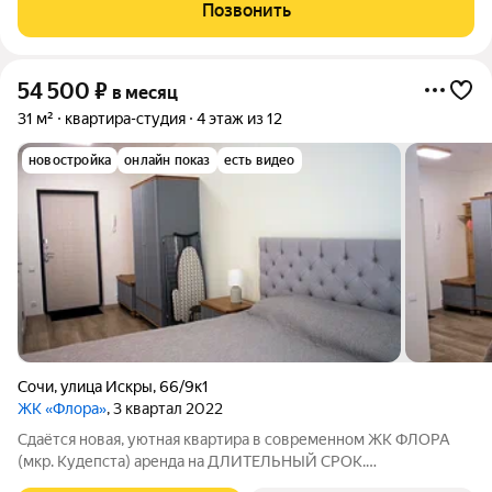
отдельно. По условиям проживания: можно с детьми, можно с
Позвонить
питомцами. Из техники в
54 500
₽
в месяц
31 м²
квартира-студия
4 этаж из 12
новостройка
онлайн показ
есть видео
Сочи
,
улица Искры
,
66/9к1
ЖК «Флора»
, 3 квартал 2022
Сдаётся новая, уютная квартира в современном ЖК ФЛОРА
(мкр. Кудепста) аренда на ДЛИТЕЛЬНЫЙ СРОК.
Характеристики: Просторная квартира-студия 31 м2, открытый