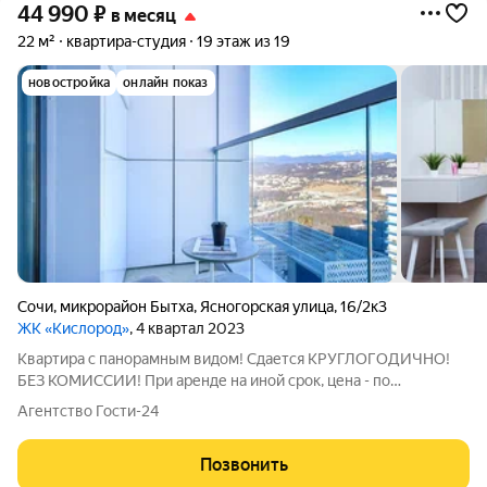
44 990
₽
в месяц
22 м²
квартира-студия
19 этаж из 19
новостройка
онлайн показ
Сочи
,
микрорайон Бытха
,
Ясногорская улица
,
16/2к3
ЖК «Кислород»
, 4 квартал 2023
Квартира с панорамным видом! Сдается КРУГЛОГОДИЧНО!
БЕЗ КОМИССИИ! При аренде на иной срок, цена - по
договорённости. ЖК бизнес-класса Кислород удобно
Агентство Гости-24
расположился в новом районе Сочи, откуда открываются
великолепные пейзажи в обе стороны на море,
Позвонить