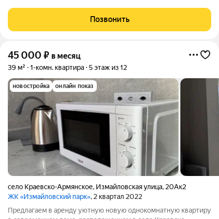
квартира в Сочи, микрорайон Бытха, на улице Бытха, 41. Общая
площадь жилья составляет 60 кв. м, жилая 40 кв. м, кухня 10
Позвонить
кв. м.
45 000
₽
в месяц
39 м²
1-комн. квартира
5 этаж из 12
новостройка
онлайн показ
село Краевско-Армянское
,
Измайловская улица
,
20Ак2
ЖК «Измайловский парк»
, 2 квартал 2022
Предлагаем в аренду уютную новую однокомнатную квартиру