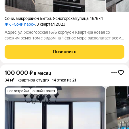
Сочи
,
микрорайон Бытха
,
Ясногорская улица
,
16/6к4
ЖК «Сочи парк»
, 3 квартал 2023
Адрес: ул. Ясногорская 16/6 корпус 4 Квартира новая со
свежим ремонтом с видом на Чёрное море располагает всем
необходимым для комфортного проживания от 1 до 2 человек.
Квартира расположена на высоком этаже с видом на панораму
Позвонить
Черного моря Квартира
100 000
₽
в месяц
34 м²
квартира-студия
14 этаж из 21
новостройка
онлайн показ