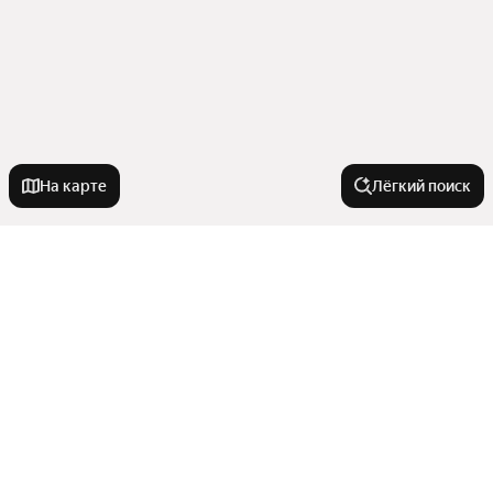
На карте
Лёгкий поиск
Новостройки
214-ФЗ
Квартиры в новостройках
С 3D-туром
С машиноместом
Апартаменты