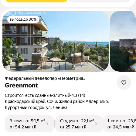
выгода до 30%
Федеральный девелопер «Неометрия»
Greenmont
Строится, есть сданные
•
элитный
•
4.3 (14)
Краснодарский край, Сочи, жилой район Адлер, мкр.
Курортный городок, ул. Ленина
3-комн.
от 50,5 м²
Студии
от 22,1 м²
1-комн.
от 23,
от 54,2 млн ₽
от 25,7 млн ₽
от 24,5 млн ₽