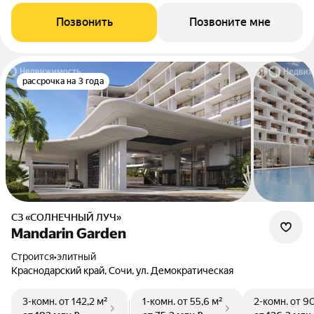
Позвонить
Позвоните мне
рассрочка на 3 года
СЗ «СОЛНЕЧНЫЙ ЛУЧ»
Mandarin Garden
Строится
•
элитный
Краснодарский край, Сочи, ул. Демократическая
3-комн.
от 142,2 м²
1-комн.
от 55,6 м²
2-комн.
от 90