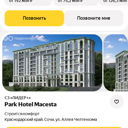
от 192 млн ₽
от 75,2 млн ₽
от 126,3 млн
Позвонить
Позвоните мне
СЗ «ЛИДЕР+»
Park Hotel Macesta
Строится
•
комфорт
Краснодарский край, Сочи, ул. Аллея Челтенхэма