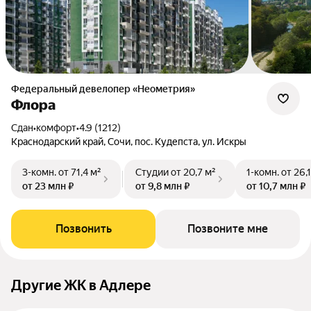
Федеральный девелопер «Неометрия»
Флора
Сдан
•
комфорт
•
4.9 (1212)
Краснодарский край, Сочи, пос. Кудепста, ул. Искры
3-комн.
от 71,4 м²
Студии
от 20,7 м²
1-комн.
от 26,
от 23 млн ₽
от 9,8 млн ₽
от 10,7 млн ₽
Позвонить
Позвоните мне
Другие ЖК в Адлере