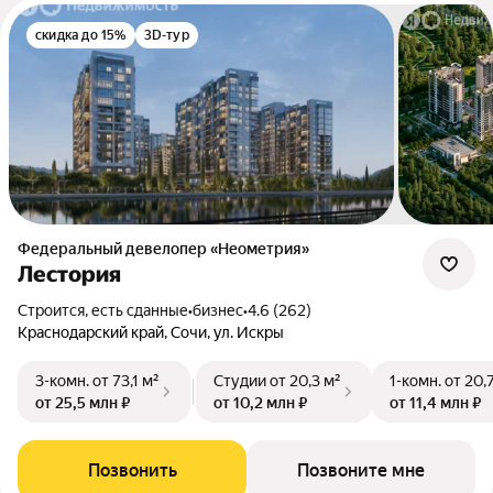
скидка до 15%
3D-тур
Федеральный девелопер «Неометрия»
Лестория
Строится, есть сданные
•
бизнес
•
4.6 (262)
Краснодарский край, Сочи, ул. Искры
3-комн.
от 73,1 м²
Студии
от 20,3 м²
1-комн.
от 20,
от 25,5 млн ₽
от 10,2 млн ₽
от 11,4 млн ₽
Позвонить
Позвоните мне