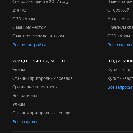
Со сроком сдачи в 2027 году
В многоэта
214-ФЗ
С террасой
С 3D-туром
Апартамент
С машиноместом
Премиум кл
С материнским капиталом
С 3D-туром
Все новостройки
Все разделы
УЛИЦЫ, РАЙОНЫ, МЕТРО
ЛЮДИ ТАКЖ
Улицы
Купить квар
Станции пригородных поездов
Купить квар
Сравнение новостроек
Все запросы
Все регионы
Улицы
Станции пригородных поездов
Все разделы