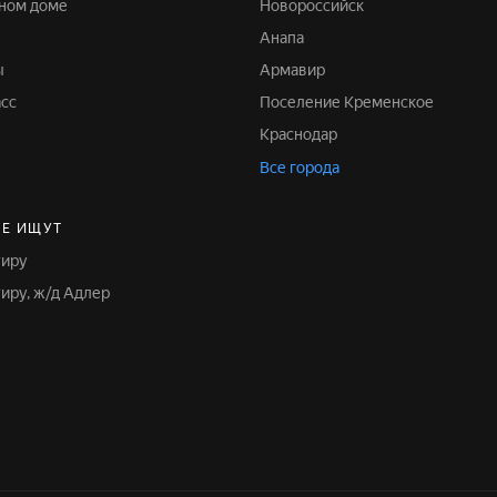
жном доме
Новороссийск
Анапа
ы
Армавир
асс
Поселение Кременское
Краснодар
Все города
Е ИЩУТ
тиру
тиру, ж/д Адлер