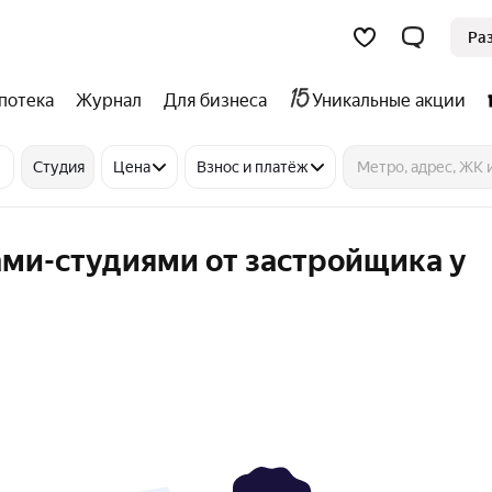
Ра
потека
Журнал
Для бизнеса
Уникальные акции
Студия
Цена
Взнос и платёж
ами-студиями от застройщика у