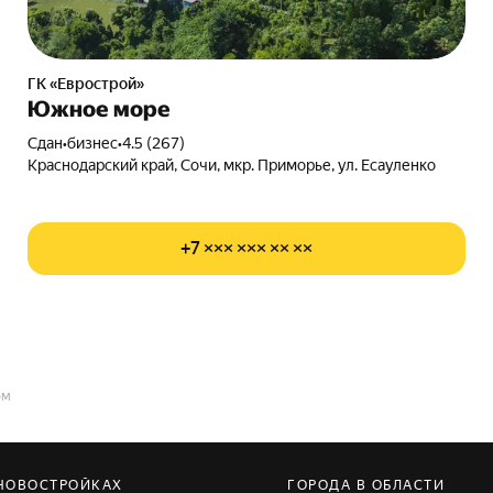
ГК «Еврострой»
Южное море
Сдан
•
бизнес
•
4.5 (267)
Краснодарский край, Сочи, мкр. Приморье, ул. Есауленко
+7 ××× ××× ×× ××
ом
 НОВОСТРОЙКАХ
ГОРОДА В ОБЛАСТИ