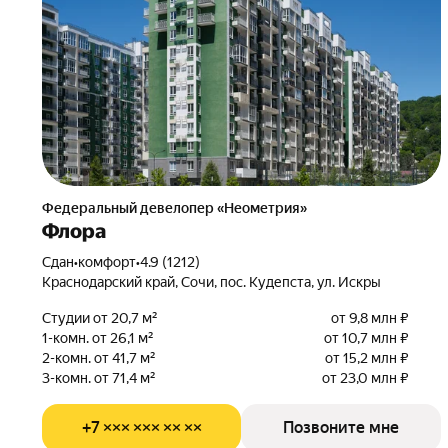
Федеральный девелопер «Неометрия»
Флора
Сдан
•
комфорт
•
4.9 (1212)
Краснодарский край, Сочи, пос. Кудепста, ул. Искры
Студии от 20,7 м²
от 9,8 млн ₽
1-комн. от 26,1 м²
от 10,7 млн ₽
2-комн. от 41,7 м²
от 15,2 млн ₽
3-комн. от 71,4 м²
от 23,0 млн ₽
+7 ××× ××× ×× ××
Позвоните мне