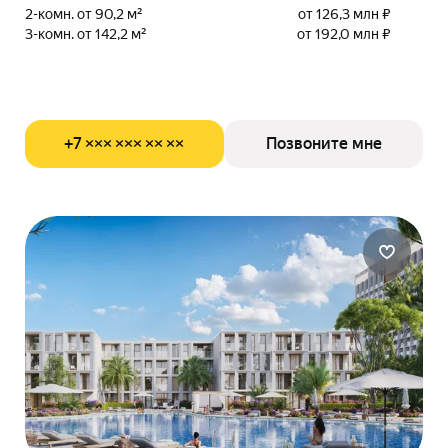
2-комн. от 90,2 м²
от 126,3 млн ₽
3-комн. от 142,2 м²
от 192,0 млн ₽
+7 ××× ××× ×× ××
Позвоните мне