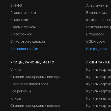
214-ФЗ
Апартаменты
Рядом с озером
Бизнес класс
С ключами
Комфорт класс
Рядом с парком
На вторичном
С рассрочкой
С террасой
С чистовой отделкой
С 3D-туром
Все новостройки
Все разделы
УЛИЦЫ, РАЙОНЫ, МЕТРО
ЛЮДИ ТАКЖЕ
Улицы
Купить кварти
Станции пригородных поездов
Купить кварти
Сравнение новостроек
Купить кварт
Все регионы
Купить кварт
Улицы
Купить кварти
Станции пригородных поездов
Купить кварти