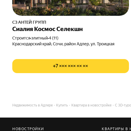
СЗ АНТЕЙ ГРУПП
Сиалия Космос Селекшн
Строится
•
элитный
•
4 (11)
Краснодарский край, Сочи, район Адлер, ул. Троицкая
+7 ××× ××× ×× ××
Недвижимость в Адлере
Купить
Квартира в новостройке
C 3D-тур
НОВОСТРОЙКИ
КВАРТИРЫ В