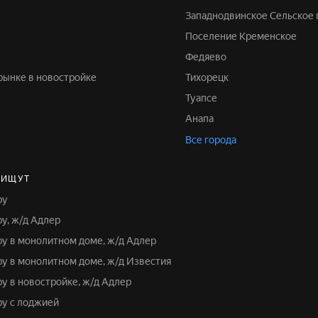
Западнодвинское Сельское
Поселение Кременское
Федяево
 рынке в новостройке
Тихорецк
Туапсе
Анапа
Все города
 ИЩУТ
ру
ру, ж/д Адлер
иру в монолитном доме, ж/д Адлер
иру в монолитном доме, ж/д Известия
ру в новостройке, ж/д Адлер
ру с лоджией