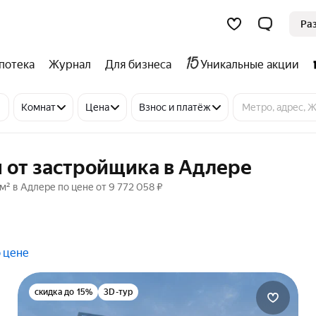
Ра
потека
Журнал
Для бизнеса
Уникальные акции
Комнат
Цена
Взнос и платёж
 от застройщика в Адлере
² в Адлере по цене от 9 772 058 ₽
 цене
скидка до 15%
3D-тур