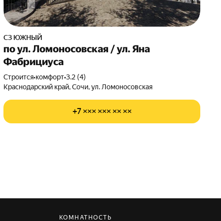
СЗ ЮЖНЫЙ
по ул. Ломоносовская / ул. Яна
Фабрициуса
Строится
•
комфорт
•
3.2 (4)
Краснодарский край, Сочи, ул. Ломоносовская
+7 ××× ××× ×× ××
КОМНАТНОСТЬ