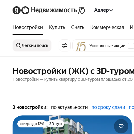
Адлер
Новостройки
Купить
Снять
Коммерческая
И
Лёгкий поиск
Уникальные акции
Новостройки (ЖК) c 3D-туром
Новостройки — купить квартиру c 3D-туром площадью от 20 м
3 новостройки:
по актуальности
по сроку сдачи
по
скидка до 12%
3D-тур