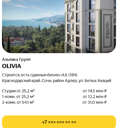
Альпика Групп
OLIVIA
Строится, есть сданные
•
бизнес
•
4.6 (184)
Краснодарский край, Сочи, район Адлер, ул. Белых Акаций
Студии от 25,2 м²
от 14,5 млн ₽
1-комн. от 25,2 м²
от 12,2 млн ₽
2-комн. от 54,1 м²
от 31,0 млн ₽
+7 ××× ××× ×× ××