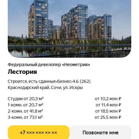
Федеральный девелопер «Неометрия»
Лестория
Строится, есть сданные
•
бизнес
•
4.6 (262)
Краснодарский край, Сочи, ул. Искры
Студии от 20,3 м²
от 10,2 млн ₽
1-комн. от 20,7 м²
от 11,4 млн ₽
2-комн. от 41,8 м²
от 18,5 млн ₽
3-комн. от 73,1 м²
от 25,5 млн ₽
+7 ××× ××× ×× ××
Позвоните мне