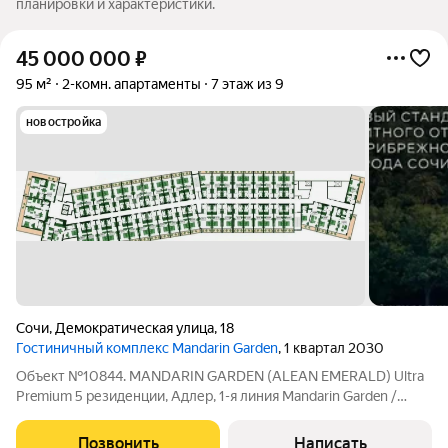
планировки и характеристики.
45 000 000
₽
95 м²
2-комн. апартаменты
7 этаж из 9
новостройка
Сочи
,
Демократическая улица
,
18
Гостиничный комплекс Mandarin Garden
, 1 квартал 2030
Объект №10844. MANDARIN GARDEN (ALEAN EMERALD) Ultra
Premium 5 резиденции, Адлер, 1-я линия Mandarin Garden /
Alean Emerald. Основатели: HOLDING FAMILY GARDEN,
NOVIKOV Group. Оператор: Alean Collection. Проектное
Позвонить
Написать