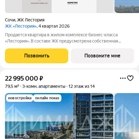
Сочи
,
ЖК Лестория
ЖК «Лестория»
, 4 квартал 2026
Продается квартира в жилом комплексе бизнес-класса
«Лестория». В составе ЖК предусмотрена собственная
аквазона площадью 473 квадратных метра с двумя
подогреваемыми бассейнами, что соответствуют стандартам
Позвонить
Позвоните мне
бизнес-класса. Аквазона объединяет взрослый и
22 995 000
₽
79,5 м²
3-комн. апартаменты
12 этаж из 14
новостройка
онлайн показ