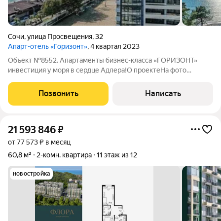
Сочи
,
улица Просвещения
,
32
Апарт-отель «Горизонт»
, 4 квартал 2023
Объект №8552. Апартаменты бизнес-класса «ГОРИЗОНТ»
инвестиция у моря в сердце Адлера!О проектеНа фото
представлен рендер ремонта который может предложить
наше агентство Комплекс «ГОРИЗОНТ» премиальная
Позвонить
Написать
недвижимость с видом на Черное море в самом
21 593 846
₽
от 77 573 ₽ в месяц
60,8 м²
2-комн. квартира
11 этаж из 12
новостройка