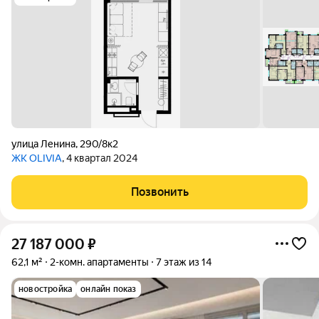
улица Ленина
,
290/8к2
ЖК OLIVIA
, 4 квартал 2024
Позвонить
27 187 000
₽
62,1 м²
2-комн. апартаменты
7 этаж из 14
новостройка
онлайн показ