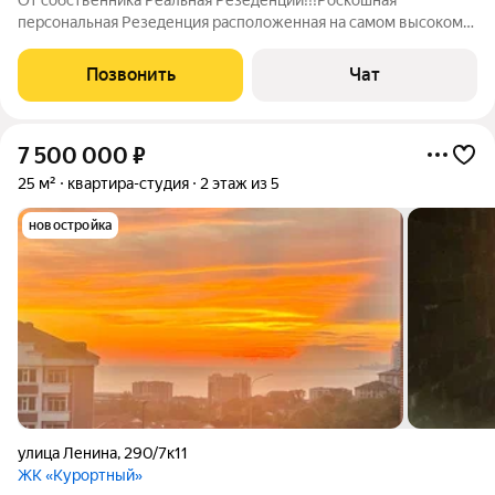
От собственника Реальная Резеденции!!!Роскошная
персональная Резеденция расположенная на самом высоком
11-м этаже Эксклюзивные условия апартаментов-резиденции.
Из окон открывается захватывающий панорамный вид на море
Позвонить
Чат
и побережье. Резнденция находится
7 500 000
₽
25 м²
квартира-студия
2 этаж из 5
новостройка
улица Ленина
,
290/7к11
ЖК «Курортный»