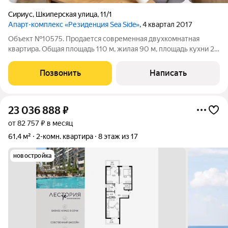
Сириус
,
Шкиперская улица
,
11/1
Апарт-комплекс «Резиденция Sea Side»
, 4 квартал 2017
Объект №10575. Продается современная двухкомнатная
квартира. Общая площадь 110 м, жилая 90 м, площадь кухни 20
м. Первый этаж из 5 этажей, монолитный. Несколько санузлов,
ремонт дизайнерский, центральное отопление, пассажирский
Позвонить
Написать
и грузовой лифт.
23 036 888
₽
от 82 757 ₽ в месяц
61,4 м²
2-комн. квартира
8 этаж из 17
новостройка