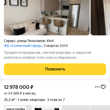
Сириус
,
улица Тюльпанов
,
41к4
ЖК «Солнечный город»
, 3 квартал 2014
Продаётся прекрасная , светлая квартира , в закрытом
комплексе комфорт плюс класса. Идеальное
месторасположение подходит как для отдыха , так и для
постоянного проживания , так же покупку этой квартиры
Позвонить
можно рассмотреть для сдачи как отдыхающим так и
12 978 000
₽
от 54 389 ₽ в месяц
25,2 м²
1-комн. квартира
3 этаж из 7
новостройка