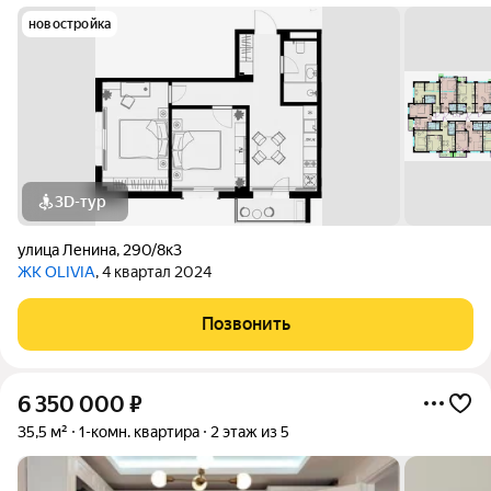
новостройка
3D-тур
улица Ленина
,
290/8к3
ЖК OLIVIA
, 4 квартал 2024
Позвонить
6 350 000
₽
35,5 м²
1-комн. квартира
2 этаж из 5