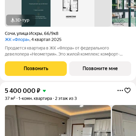
3D-тур
Сочи
,
улица Искры
,
66/9к8
ЖК «Флора»
, 4 квартал 2025
Продается квартира в ЖК «Флора» от федерального
девелопера «Неометрия». Это жилой комплекс комфорт-
класса в самом зеленом районе Сочи. При проектировании
постарались максимально сохранить окружающую флору и
Позвонить
Позвоните мне
фауну. Теплое море, горы, целебные
5 400 000
₽
37 м²
1-комн. квартира
2 этаж из 3