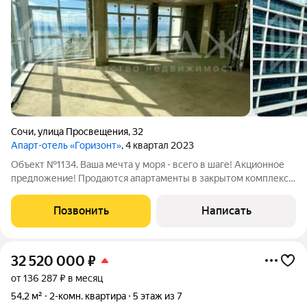
Сочи
,
улица Просвещения
,
32
Апарт-отель «Горизонт»
, 4 квартал 2023
Объект №1134. Ваша мечта у моря - всего в шаге! Акционное
предложение! Продаются апартаменты в закрытом комплексе
в самом сердце Адлера! Вас ждет: Черновая отделка: свобода
для воплощения ваших дизайнерских идей! Закрытая
Позвонить
Написать
территория: комфорт,
32 520 000
₽
от 136 287 ₽ в месяц
54,2 м²
2-комн. квартира
5 этаж из 7