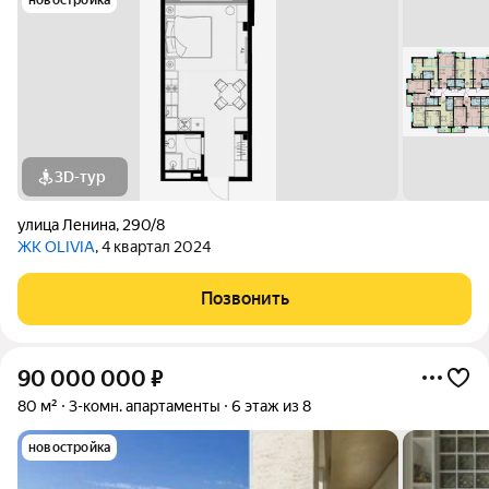
новостройка
3D-тур
улица Ленина
,
290/8
ЖК OLIVIA
, 4 квартал 2024
Позвонить
90 000 000
₽
80 м²
3-комн. апартаменты
6 этаж из 8
новостройка