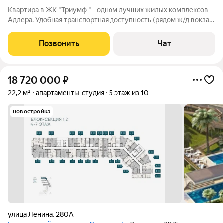
Квартира в ЖК "Триумф " - одном лучших жилых комплексов
Адлера. Удобная транспортная доступность (рядом ж/д вокзал,
автобусная остановка). Развитая инфраструктура (в доме
находятся магазины Магнит, Пятерочка, ПВЗ Wildberries,
Позвонить
Чат
ЯндексМаркет, OZON).
18 720 000
₽
22,2 м²
апартаменты-студия
5 этаж из 10
новостройка
улица Ленина
,
280А