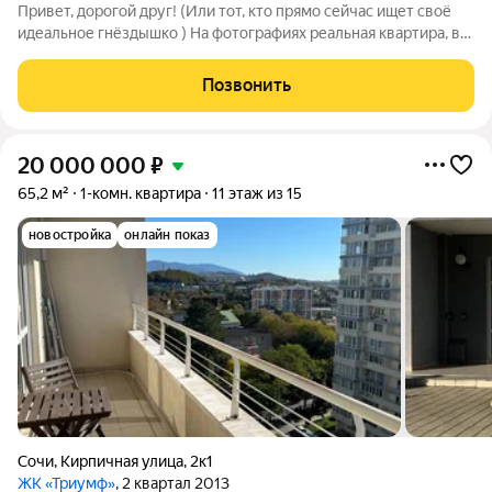
Привет, дорогой друг! (Или тот, кто прямо сейчас ищет своё
идеальное гнёздышко ) На фотографиях реальная квартира, в
которой ты сможешь сделать ремонт именно так, как
пожелает душа! Я могу бесконечно рассказывать, какая она
Позвонить
светлая и уютная Но ведь
20 000 000
₽
65,2 м²
1-комн. квартира
11 этаж из 15
новостройка
онлайн показ
Сочи
,
Кирпичная улица
,
2к1
ЖК «Триумф»
, 2 квартал 2013