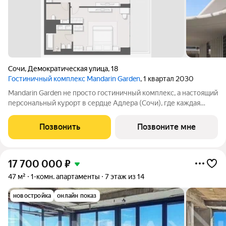
Сочи
,
Демократическая улица
,
18
Гостиничный комплекс Mandarin Garden
, 1 квартал 2030
Mandarin Garden не просто гостиничный комплекс, а настоящий
персональный курорт в сердце Адлера (Сочи), где каждая
деталь продумана для тех, кто ценит изысканность,
приватность и безупречный сервис. Комплекс расположится в
Позвонить
Позвоните мне
уникальном месте всего в
17 700 000
₽
47 м²
1-комн. апартаменты
7 этаж из 14
новостройка
онлайн показ