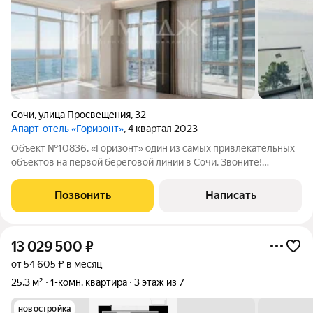
Сочи
,
улица Просвещения
,
32
Апарт-отель «Горизонт»
, 4 квартал 2023
Объект №10836. «Горизонт» один из самых привлекательных
объектов на первой береговой линии в Сочи. Звоните!
Расскажем всю подробную информацию и зафиксируем
индивидуальные условия. Апартамент Площадь: 62.1 кв.м
Позвонить
Написать
Этаж: 7 Отельное управление Если вы
13 029 500
₽
от 54 605 ₽ в месяц
25,3 м²
1-комн. квартира
3 этаж из 7
новостройка