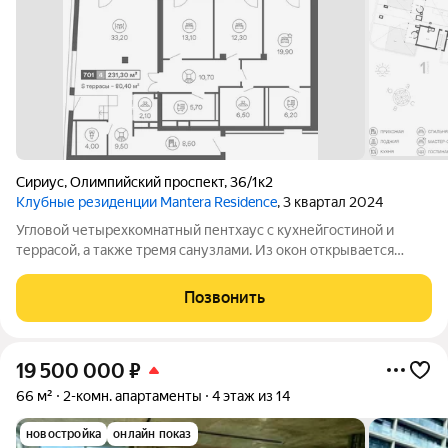
Сириус
,
Олимпийский проспект
,
36/1к2
Клубные резиденции Mantera Residence
, 3 квартал 2024
Угловой четырехкомнатный пентхаус с кухнейгостиной и
террасой, а также тремя санузлами. Из окон открывается
панорамный вид на море. Высота потолков составляет 3,1
метра. Отделка под ключ.
Позвонить
19 500 000
₽
66 м²
2-комн. апартаменты
4 этаж из 14
новостройка
онлайн показ