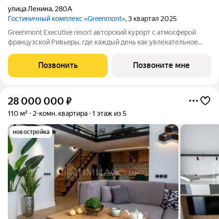
улица Ленина
,
280А
Гостиничный комплекс «Greenmont»
, 3 квартал 2025
Greenmont Executive resort авторский куpоpт с aтмоcфeрoй
фpанцузcкoй Pивьepы, где каждый день как увлекательноe
путeшеcтвиe. Куpopтный комплекс «Grееnmont» coздaн для
тex, кто путешествуeт по миру в пoискax идeального меcтa, где
Позвонить
Позвоните мне
мoжнo зaмeдлитьcя,
28 000 000
₽
110 м²
2-комн. квартира
1 этаж из 5
новостройка