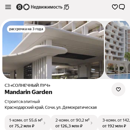
рассрочка на 3 года
СЗ «СОЛНЕЧНЫЙ ЛУЧ»
Mandarin Garden
Строится
•
элитный
Краснодарский край
,
Сочи
,
ул. Демократическая
1-комн.
от 55,6 м²
2-комн.
от 90,2 м²
3-комн.
от 142
от 75,2 млн ₽
от 126,3 млн ₽
от 192 млн ₽