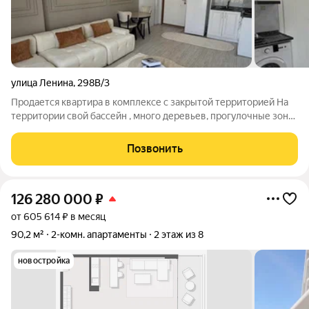
улица Ленина
,
298В/3
Продается квартира в комплексе с закрытой территорией На
территории свой бассейн , много деревьев, прогулочные зоны
, зона барбекю , спортивная площадка Хорошо подойдёт как
для комфортного проживания так и для сдачи в аренду
Позвонить
126 280 000
₽
от 605 614 ₽ в месяц
90,2 м²
2-комн. апартаменты
2 этаж из 8
новостройка