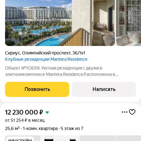
Сириус
,
Олимпийский проспект
,
36/1к1
Клубные резиденции Mantera Residence
Объект №10699. Уютная резиденция с двумя в
элитномкомплексе Mantera Residence.Расположена в
престижном районе на территории комплекса Mantera
Residence, эта современная двухкомнатная квартира идеально
Позвонить
Написать
подойдет для тех, кто ценит комфорт, стиль и
12 230 000
₽
от 51 254 ₽ в месяц
25,6 м²
1-комн. квартира
5 этаж из 7
новостройка