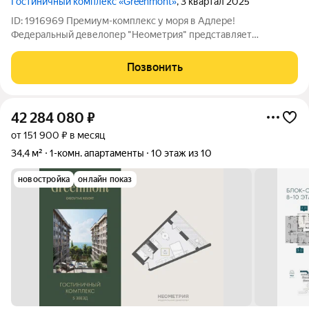
Гостиничный комплекс «Greenmont»
, 3 квартал 2025
ID: 1916969 Премиум-комплекс у моря в Адлере!
Федеральный девелопер "Неометрия" представляет
пятизвездочный отель в стиле французской Ривьеры.
Комплекс сдан в 2025 году - никакого износа, современный
Позвонить
монолит и продуманные планировки. Комплекс
42 284 080
₽
от 151 900 ₽ в месяц
34,4 м²
1-комн. апартаменты
10 этаж из 10
новостройка
онлайн показ