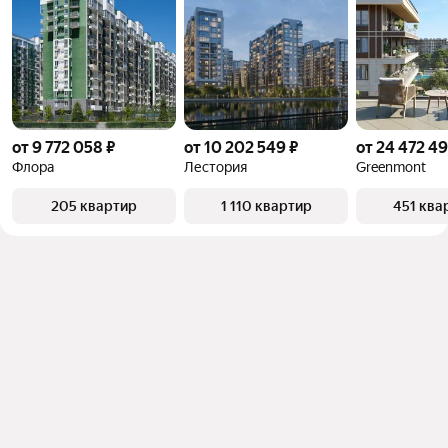
от 9 772 058 ₽
от 10 202 549 ₽
от 24 472 49
Флора
Лестория
Greenmont
205 квартир
1 110 квартир
451 ква