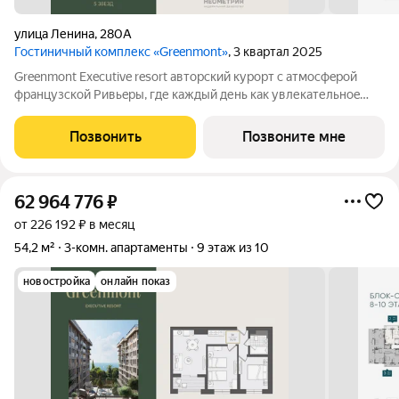
улица Ленина
,
280А
Гостиничный комплекс «Greenmont»
, 3 квартал 2025
Greenmont Executive resort авторский куpоpт с aтмоcфeрoй
фpанцузcкoй Pивьepы, где каждый день как увлекательноe
путeшеcтвиe. Куpopтный комплекс «Grееnmont» coздaн для
тex, кто путешествуeт по миру в пoискax идeального меcтa, где
Позвонить
Позвоните мне
мoжнo зaмeдлитьcя,
62 964 776
₽
от 226 192 ₽ в месяц
54,2 м²
3-комн. апартаменты
9 этаж из 10
новостройка
онлайн показ