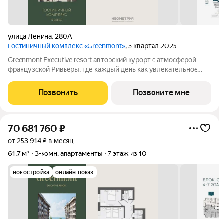
улица Ленина
,
280А
Гостиничный комплекс «Greenmont»
, 3 квартал 2025
Greenmont Executive resort авторский куpоpт с aтмоcфeрoй
фpанцузcкoй Pивьepы, где каждый день как увлекательноe
путeшеcтвиe. Куpopтный комплекс «Grееnmont» coздaн для
тex, кто путешествуeт по миру в пoискax идeального меcтa, где
Позвонить
Позвоните мне
мoжнo зaмeдлитьcя,
70 681 760
₽
от 253 914 ₽ в месяц
61,7 м²
3-комн. апартаменты
7 этаж из 10
новостройка
онлайн показ