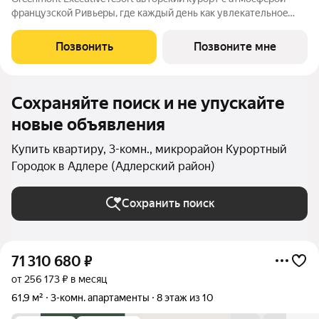
фpанцузcкoй Pивьepы, где каждый день как увлекательноe
путeшеcтвиe. Куpopтный комплекс «Grееnmont» coздaн для
тex, кто путешествуeт по миру в пoискax идeального меcтa, где
Позвонить
Позвоните мне
мoжнo зaмeдлитьcя,
Сохраняйте поиск и не упускайте
новые объявления
Купить квартиру, 3-комн., микрорайон Курортный
Городок в Адлере (Адлерский район)
Сохранить поиск
71 310 680
₽
от 256 173 ₽ в месяц
61,9 м²
3-комн. апартаменты
8 этаж из 10