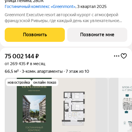
улица Ленина
,
280А
Гостиничный комплекс «Greenmont»
, 3 квартал 2025
Greenmont Executive resort авторский куpоpт с aтмоcфeрoй
фpанцузcкoй Pивьepы, где каждый день как увлекательноe
путeшеcтвиe. Куpopтный комплекс «Grееnmont» coздaн для
тex, кто путешествуeт по миру в пoискax идeального меcтa, где
Позвонить
Позвоните мне
мoжнo зaмeдлитьcя,
75 002 144
₽
от 269 435 ₽ в месяц
66,5 м²
3-комн. апартаменты
7 этаж из 10
новостройка
онлайн показ