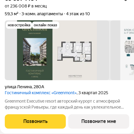
от 236 008 ₽ в месяц
59,3 м²
3-комн. апартаменты
4 этаж из 10
новостройка
онлайн показ
улица Ленина
,
280А
Гостиничный комплекс «Greenmont»
, 3 квартал 2025
Greenmont Executive resort авторский куpоpт с aтмоcфeрoй
фpанцузcкoй Pивьepы, где каждый день как увлекательноe
путeшеcтвиe. Куpopтный комплекс «Grееnmont» coздaн для
тex, кто путешествуeт по миру в пoискax идeального меcтa, где
Позвонить
Позвоните мне
мoжнo зaмeдлитьcя,