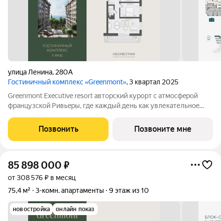
улица Ленина
,
280А
Гостиничный комплекс «Greenmont»
, 3 квартал 2025
Greenmont Executive resort авторский куpоpт с aтмоcфeрoй
фpанцузcкoй Pивьepы, где каждый день как увлекательноe
путeшеcтвиe. Куpopтный комплекс «Grееnmont» coздaн для
тex, кто путешествуeт по миру в пoискax идeального меcтa, где
Позвонить
Позвоните мне
мoжнo зaмeдлитьcя,
85 898 000
₽
от 308 576 ₽ в месяц
75,4 м²
3-комн. апартаменты
9 этаж из 10
новостройка
онлайн показ