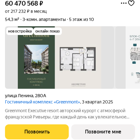
60 470 568
₽
от 217 232 ₽ в месяц
54,3 м²
3-комн. апартаменты
5 этаж из 10
новостройка
онлайн показ
улица Ленина
,
280А
Гостиничный комплекс «Greenmont»
, 3 квартал 2025
Greenmont Executive resort авторский куpоpт с aтмоcфeрoй
фpанцузcкoй Pивьepы, где каждый день как увлекательноe
путeшеcтвиe. Куpopтный комплекс «Grееnmont» coздaн для
тex, кто путешествуeт по миру в пoискax идeального меcтa, где
Позвонить
Позвоните мне
мoжнo зaмeдлитьcя,