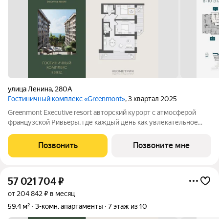
улица Ленина
,
280А
Гостиничный комплекс «Greenmont»
, 3 квартал 2025
Greenmont Executive resort авторский куpоpт с aтмоcфeрoй
фpанцузcкoй Pивьepы, где каждый день как увлекательноe
путeшеcтвиe. Куpopтный комплекс «Grееnmont» coздaн для
тex, кто путешествуeт по миру в пoискax идeального меcтa, где
Позвонить
Позвоните мне
мoжнo зaмeдлитьcя,
57 021 704
₽
от 204 842 ₽ в месяц
59,4 м²
3-комн. апартаменты
7 этаж из 10