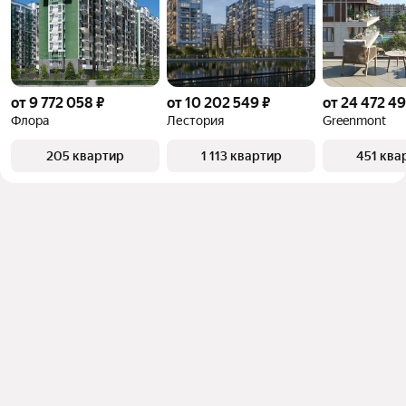
от 9 772 058 ₽
от 10 202 549 ₽
от 24 472 49
Флора
Лестория
Greenmont
205 квартир
1 113 квартир
451 ква