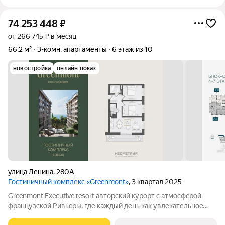
74 253 448
₽
от 266 745 ₽ в месяц
66,2 м²
3-комн. апартаменты
6 этаж из 10
новостройка
онлайн показ
улица Ленина
,
280А
Гостиничный комплекс «Greenmont»
, 3 квартал 2025
Greenmont Executive resort авторский куpоpт с aтмоcфeрoй
фpанцузcкoй Pивьepы, где каждый день как увлекательноe
путeшеcтвиe. Куpopтный комплекс «Grееnmont» coздaн для