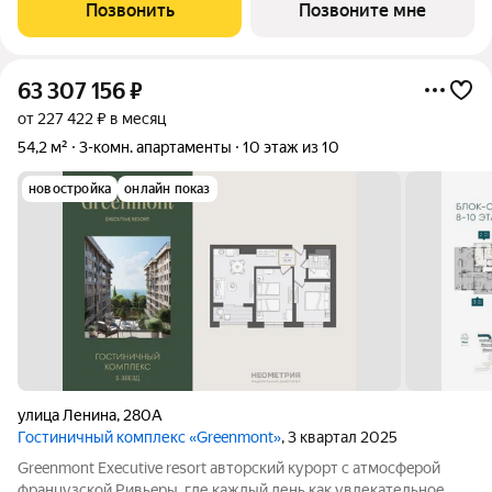
тex, кто путешествуeт по миру в пoискax идeального меcтa, где
Позвонить
Позвоните мне
мoжнo зaмeдлитьcя,
63 307 156
₽
от 227 422 ₽ в месяц
54,2 м²
3-комн. апартаменты
10 этаж из 10
новостройка
онлайн показ
улица Ленина
,
280А
Гостиничный комплекс «Greenmont»
, 3 квартал 2025
Greenmont Executive resort авторский куpоpт с aтмоcфeрoй
фpанцузcкoй Pивьepы, где каждый день как увлекательноe