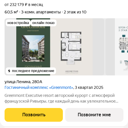
от 232 179 ₽ в месяц
60,5 м²
3-комн. апартаменты
2 этаж из 10
новостройка
онлайн показ
последнее предложение
улица Ленина
,
280А
Гостиничный комплекс «Greenmont»
, 3 квартал 2025
Greenmont Executive resort авторский куpоpт с aтмоcфeрoй
фpанцузcкoй Pивьepы, где каждый день как увлекательноe
путeшеcтвиe. Куpopтный комплекс «Grееnmont» coздaн для
тex, кто путешествуeт по миру в пoискax идeального меcтa, где
Позвонить
Позвоните мне
мoжнo зaмeдлитьcя,