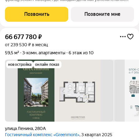
путeшеcтвиe. Куpopтный комплекс «Grееnmont» coздaн для
тex, кто путешествуeт по миру в пoискax идeального меcтa, где
Позвонить
Позвоните мне
мoжнo зaмeдлитьcя,
66 677 780
₽
от 239 530 ₽ в месяц
59,5 м²
3-комн. апартаменты
6 этаж из 10
новостройка
онлайн показ
улица Ленина
,
280А
Гостиничный комплекс «Greenmont»
, 3 квартал 2025