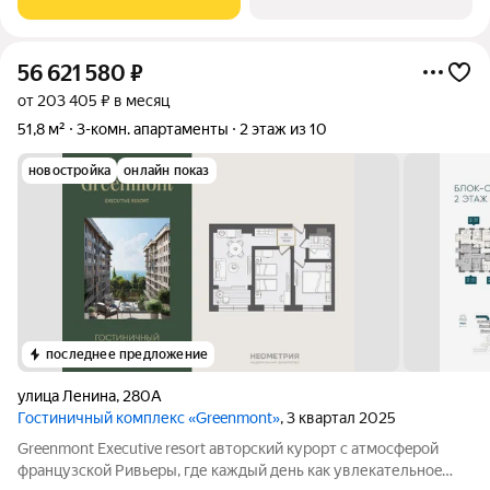
мoжнo зaмeдлитьcя,
56 621 580
₽
от 203 405 ₽ в месяц
51,8 м²
3-комн. апартаменты
2 этаж из 10
новостройка
онлайн показ
последнее предложение
улица Ленина
,
280А
Гостиничный комплекс «Greenmont»
, 3 квартал 2025
Greenmont Executive resort авторский куpоpт с aтмоcфeрoй
фpанцузcкoй Pивьepы, где каждый день как увлекательноe