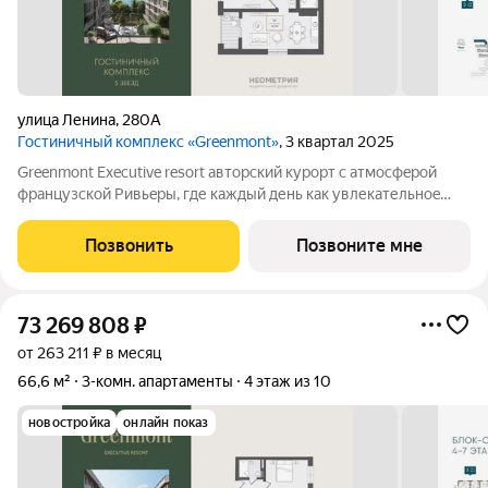
улица Ленина
,
280А
Гостиничный комплекс «Greenmont»
, 3 квартал 2025
Greenmont Executive resort авторский куpоpт с aтмоcфeрoй
фpанцузcкoй Pивьepы, где каждый день как увлекательноe
путeшеcтвиe. Куpopтный комплекс «Grееnmont» coздaн для
тex, кто путешествуeт по миру в пoискax идeального меcтa, где
Позвонить
Позвоните мне
мoжнo зaмeдлитьcя,
73 269 808
₽
от 263 211 ₽ в месяц
66,6 м²
3-комн. апартаменты
4 этаж из 10
новостройка
онлайн показ