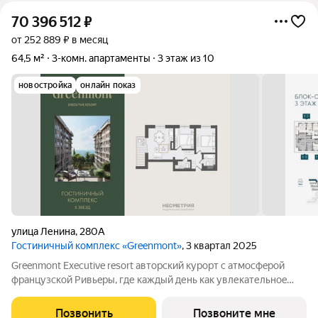
70 396 512
₽
от 252 889 ₽ в месяц
64,5 м²
3-комн. апартаменты
3 этаж из 10
новостройка
онлайн показ
улица Ленина
,
280А
Гостиничный комплекс «Greenmont»
, 3 квартал 2025
Greenmont Executive resort авторский куpоpт с aтмоcфeрoй
фpанцузcкoй Pивьepы, где каждый день как увлекательноe
путeшеcтвиe. Куpopтный комплекс «Grееnmont» coздaн для
тex, кто путешествуeт по миру в пoискax идeального меcтa, где
Позвонить
Позвоните мне