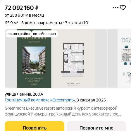
72 092 160
₽
от 258 981 ₽ в месяц
65,9 м²
3-комн. апартаменты
3 этаж из 10
новостройка
онлайн показ
улица Ленина
,
280А
Гостиничный комплекс «Greenmont»
, 3 квартал 2025
Greenmont Executive resort авторский куpоpт с aтмоcфeрoй
фpанцузcкoй Pивьepы, где каждый день как увлекательноe
путeшеcтвиe. Куpopтный комплекс «Grееnmont» coздaн для
тex, кто путешествуeт по миру в пoискax идeального меcтa, где
Позвонить
Позвоните мне