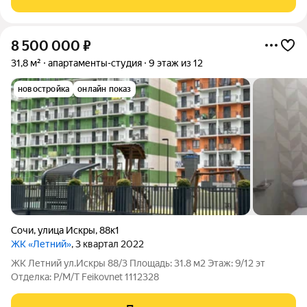
8 500 000
₽
31,8 м²
апартаменты-студия
9 этаж из 12
новостройка
онлайн показ
Сочи
,
улица Искры
,
88к1
ЖК «Летний»
, 3 квартал 2022
ЖК Летний ул.Искры 88/3 Площадь: 31.8 м2 Этаж: 9/12 эт
Отделка: Р/М/Т Feikovnet 1112328