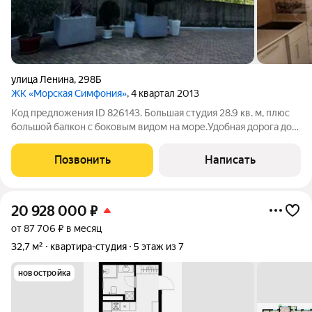
улица Ленина
,
298Б
ЖК «Морская Симфония»
, 4 квартал 2013
Код предложения ID 826143. Большая студия 28.9 кв. м, плюс
большой балкон с боковым видом на море.Удобная дорога до
моря. Рядом магазины, автобусные остановки, на территории
есть бесплатная парковка. Локация: без пробок 10 минут до
Позвонить
Написать
аэропорта, до моря
20 928 000
₽
от 87 706 ₽ в месяц
32,7 м²
квартира-студия
5 этаж из 7
новостройка