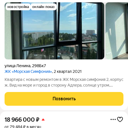
новостройка
онлайн показ
улица Ленина
,
298Бк7
ЖК «Морская Симфония»
, 2 квартал 2021
Квартира с новым ремонтом в ЖК Морская симфония 2, корпус
ж. Вид на море и город в сторону Адлера, солнце утром,
сильно не греет днём. Не сдавалась. Делали для себя, но
поменялись планы. Срочная продажа, рассмотрим Ваши
Позвонить
предложения.
18 966 000
₽
от 79 484 ₽ в месяц