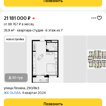
Позвонить
21 181 000
₽
от 88 767 ₽ в месяц
35,9 м²
квартира-студия
6 этаж из 7
новостройка
3D-тур
улица Ленина
,
290/8к3
ЖК OLIVIA
, 4 квартал 2024
Позвонить