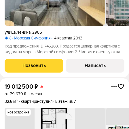
улица Ленина
,
298Б
ЖК «Морская Симфония»
, 4 квартал 2013
Код предложения ID 745283. Продается шикарная квартира с
видом на море в Морской симфонии-2. Чистая и очень уютная
квартира с ремонтом, мебелью и техникой, идеально подойдет
как для собственного проживания, так и для сдачи. В каждом
Позвонить
Написать
подъезде консьерж
19 012 500
₽
от 79 679 ₽ в месяц
32,5 м²
квартира-студия
5 этаж из 7
новостройка