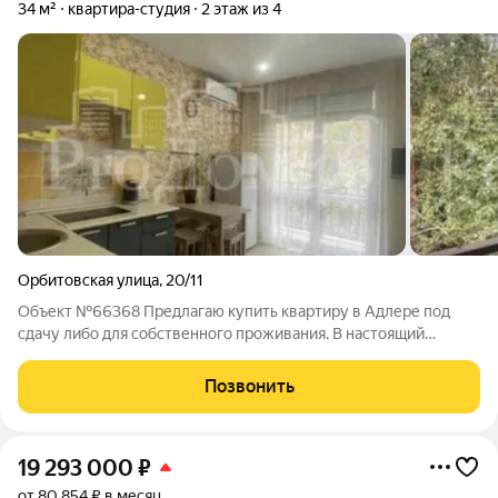
34 м²
квартира-студия
2 этаж из 4
Орбитовская улица
,
20/11
Объект №66368 Предлагаю купить квартиру в Адлере под
сдачу либо для собственного проживания. В настоящий
момент в квартире проживает длительное время надёжный
квартирант. Студия продаётся с хорошим ремонтом, сделаны
Позвонить
тёплые полы, шикарный вид с
19 293 000
₽
от 80 854 ₽ в месяц