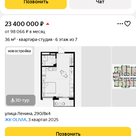
Позвонить
Чат
23 400 000
₽
от 98 066 ₽ в месяц
36 м²
квартира-студия
6 этаж из 7
новостройка
3D-тур
улица Ленина
,
290/8к4
ЖК OLIVIA
, 3 квартал 2025
Позвонить