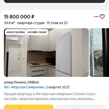
15 800 000
₽
34,4 м²
квартира-студия
15 этаж из 22
новостройка
онлайн показ
улица Ленина
,
298Бк5
ЖК «Морская Симфония»
, 2 квартал 2021
Продаю квартиру в ЖК морская симфония 2 Бизнес класс
Бассейн, закрытая парковка, мангальная зона, магазины,
кафе,пвз Никто не прописан, новая