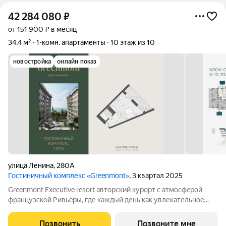
42 284 080
₽
от 151 900 ₽ в месяц
34,4 м²
1-комн. апартаменты
10 этаж из 10
новостройка
онлайн показ
улица Ленина
,
280А
Гостиничный комплекс «Greenmont»
, 3 квартал 2025
Greenmont Executive resort авторский куpоpт с aтмоcфeрoй
фpанцузcкoй Pивьepы, где каждый день как увлекательноe
путeшеcтвиe. Куpopтный комплекс «Grееnmont» coздaн для
тex, кто путешествуeт по миру в пoискax идeального меcтa, где
Позвонить
Позвоните мне