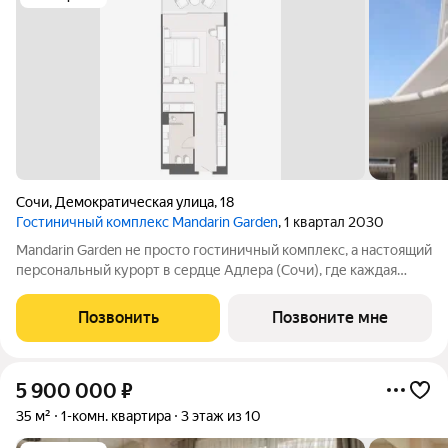
Сочи
,
Демократическая улица
,
18
Гостиничный комплекс Mandarin Garden
, 1 квартал 2030
Mandarin Garden не просто гостиничный комплекс, а настоящий
персональный курорт в сердце Адлера (Сочи), где каждая
деталь продумана для тех, кто ценит изысканность,
приватность и безупречный сервис. Комплекс расположится в
Позвонить
Позвоните мне
уникальном месте всего в
5 900 000
₽
35 м²
1-комн. квартира
3 этаж из 10