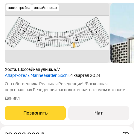
новостройка
онлайн показ
Хоста
,
Шоссейная улица
,
5/7
Апарт-отель Marine Garden Sochi
, 4 квартал 2024
От собственника Реальная Резеденции!!!Роскошная
персональная Резеденция расположенная на самом высоком
11-м этаже Эксклюзивные условия апартаментов-резиденции.
Даниил
Из окон открывается захватывающий панорамный вид на море
и побережье. Резнденция находится
Позвонить
Чат