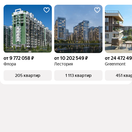
от 9 772 058 ₽
от 10 202 549 ₽
от 24 472 49
Флора
Лестория
Greenmont
205 квартир
1 113 квартир
451 ква