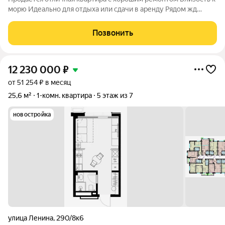
морю Идеально для отдыха или сдачи в аренду Рядом жд
Адлер , рынок Апельсин , аэропорт 7 минут на авто
Позвонить
12 230 000
₽
от 51 254 ₽ в месяц
25,6 м²
1-комн. квартира
5 этаж из 7
новостройка
улица Ленина
,
290/8к6