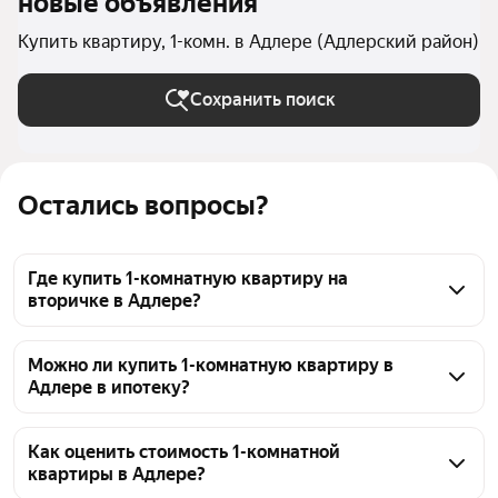
новые объявления
Купить квартиру, 1-комн. в Адлере (Адлерский район)
Сохранить поиск
Остались вопросы?
Где купить 1-комнатную квартиру на
вторичке в Адлере?
На вторичном рынке недвижимости в Адлере 
выставлено 1476 объявлений. Цены варьируются в 
Можно ли купить 1-комнатную квартиру в
Адлере в ипотеку?
зависимости от состояния и расположения: 
от 4,5 млн ₽, до 140 млн ₽, в среднем 25,2 млн ₽. 
Да, купить 1-комнатную квартиру в Адлере в 
Используйте фильтры, чтобы уточнить поиск по 
ипотеку можно. В большинстве объявлений 
Как оценить стоимость 1-комнатной
параметрам.
квартиры в Адлере?
продавцы указывают такую возможность. На 