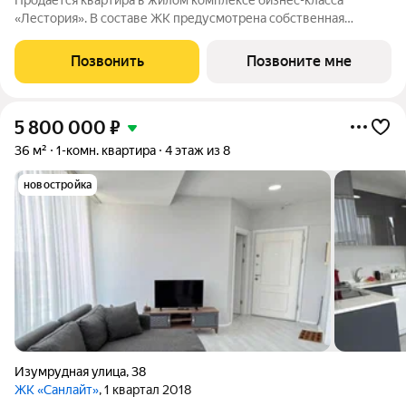
Продается квартира в жилом комплексе бизнес-класса
«Лестория». В составе ЖК предусмотрена собственная
аквазона площадью 473 квадратных метра с двумя
подогреваемыми бассейнами, что соответствуют стандартам
Позвонить
Позвоните мне
бизнес-класса. Аквазона объединяет взрослый и
5 800 000
₽
36 м²
1-комн. квартира
4 этаж из 8
новостройка
Изумрудная улица
,
38
ЖК «Санлайт»
, 1 квартал 2018