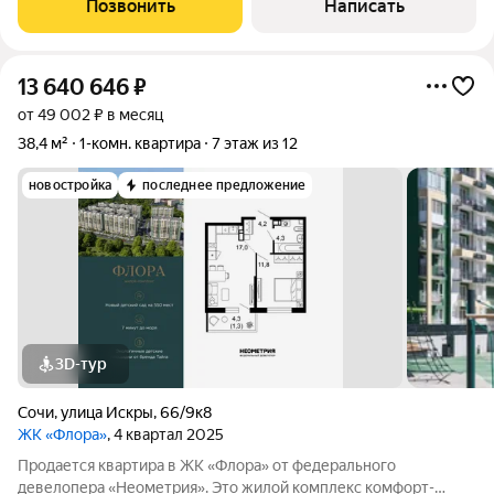
Позвонить
Написать
13 640 646
₽
от 49 002 ₽ в месяц
38,4 м²
1-комн. квартира
7 этаж из 12
новостройка
последнее предложение
3D-тур
Сочи
,
улица Искры
,
66/9к8
ЖК «Флора»
, 4 квартал 2025
Продается квартира в ЖК «Флора» от федерального
девелопера «Неометрия». Это жилой комплекс комфорт-