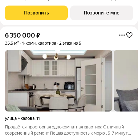
класса в самом зеленом районе Сочи. При проектировании
постарались максимально сохранить окружающую флору и
Позвонить
Позвоните мне
фауну. Теплое море, горы, целебные
6 350 000
₽
35,5 м²
1-комн. квартира
2 этаж из 5
улица Чкалова
,
11
Продаётся просторная однокомнатная квартира Отличный
современный ремонт Пешая доступность к морю , 5-7 минут