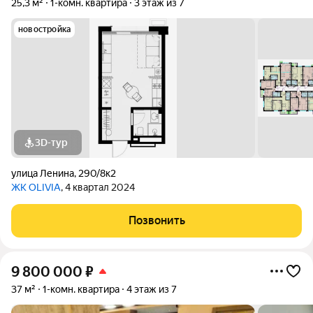
25,3 м²
1-комн. квартира
3 этаж из 7
новостройка
3D-тур
улица Ленина
,
290/8к2
ЖК OLIVIA
, 4 квартал 2024
Позвонить
9 800 000
₽
37 м²
1-комн. квартира
4 этаж из 7