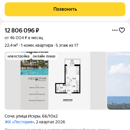
не спеша Рядом остановка общественного транспорта ,
магазины
Позвонить
12 806 096
₽
от 46 004 ₽ в месяц
22,4 м²
1-комн. квартира
5 этаж из 17
новостройка
онлайн показ
Сочи
,
улица Искры
,
66/10к2
ЖК «Лестория»
, 2 квартал 2026