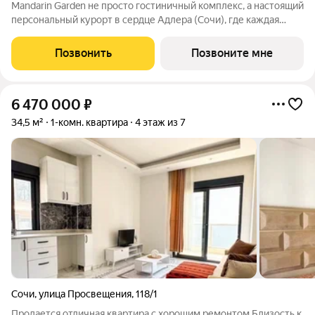
Mandarin Garden не просто гостиничный комплекс, а настоящий
персональный курорт в сердце Адлера (Сочи), где каждая
деталь продумана для тех, кто ценит изысканность,
приватность и безупречный сервис. Комплекс расположится в
Позвонить
Позвоните мне
уникальном месте всего в
6 470 000
₽
34,5 м²
1-комн. квартира
4 этаж из 7
Сочи
,
улица Просвещения
,
118/1
Продается отличная квартира с хорошим ремонтом Близость к