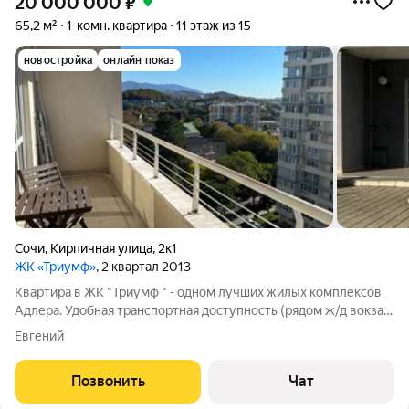
20 000 000
₽
65,2 м²
1-комн. квартира
11 этаж из 15
новостройка
онлайн показ
Сочи
,
Кирпичная улица
,
2к1
ЖК «Триумф»
, 2 квартал 2013
Квартира в ЖК "Триумф " - одном лучших жилых комплексов
Адлера. Удобная транспортная доступность (рядом ж/д вокзал,
автобусная остановка). Развитая инфраструктура (в доме
Евгений
находятся магазины Магнит, Пятерочка, ПВЗ Wildberries,
ЯндексМаркет, OZON).
Позвонить
Чат