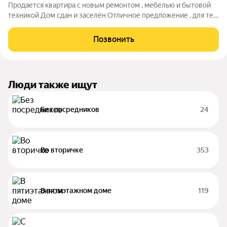
Продается квартира с новым ремонтом , мебелью и бытовой
техникой Дом сдан и заселён Отличное предложение , для тех
кому нужна тишина , но в тоже время близость к морю имеет
значение Инфраструктура района подразумевает комфортное
Позвонить
проживание и пешую
Люди также ищут
Без посредников
24
Во вторичке
353
В пятиэтажном доме
119