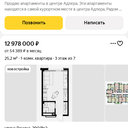
Продаю апартаменты в центре Адлера. Эти апартаменты
находятся в самой курортном месте в центра Адлера. Рядом с
апартаментами Пляж Курортного Городка, Океанариум Sochi
Discovery World Aquarium и Пляж Чкаловский.Круглосуточное
Позвонить
Написать
заселение. На всех
12 978 000
₽
от 54 389 ₽ в месяц
25,2 м²
1-комн. квартира
3 этаж из 7
новостройка