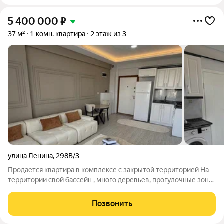
5 400 000
₽
37 м²
1-комн. квартира
2 этаж из 3
улица Ленина
,
298В/3
Продается квартира в комплексе с закрытой территорией На
территории свой бассейн , много деревьев, прогулочные зоны
, зона барбекю , спортивная площадка Хорошо подойдёт как
для комфортного проживания так и для сдачи в аренду
Позвонить