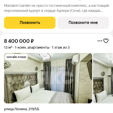
Mandarin Garden не просто гостиничный комплекс, а настоящий
персональный курорт в сердце Адлера (Сочи), где каждая
деталь продумана для тех, кто ценит изысканность,
приватность и безупречный сервис. Комплекс расположится в
Позвонить
Позвоните мне
уникальном месте всего в
8 400 000
₽
13 м²
1-комн. апартаменты
1 этаж из 3
онлайн показ
улица Ленина
,
219/5Б