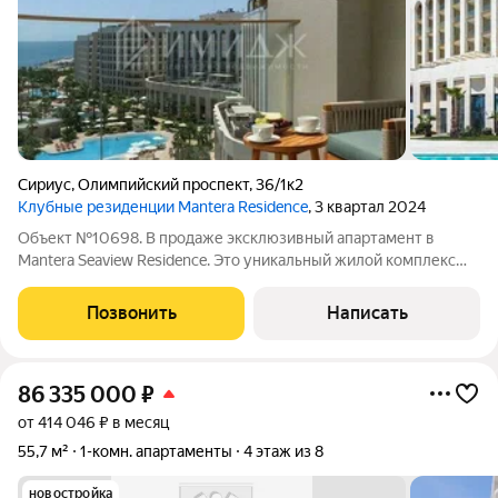
Сириус
,
Олимпийский проспект
,
36/1к2
Клубные резиденции Mantera Residence
, 3 квартал 2024
Объект №10698. В продаже эксклюзивный апартамент в
Mantera Seaview Residence. Это уникальный жилой комплекс
deluxe-класса на первой береговой линии Черного моря в
Сочи. Проект сочетает природную гармонию, высокий
Позвонить
Написать
уровень сервиса и эксклюзивную
86 335 000
₽
от 414 046 ₽ в месяц
55,7 м²
1-комн. апартаменты
4 этаж из 8
новостройка