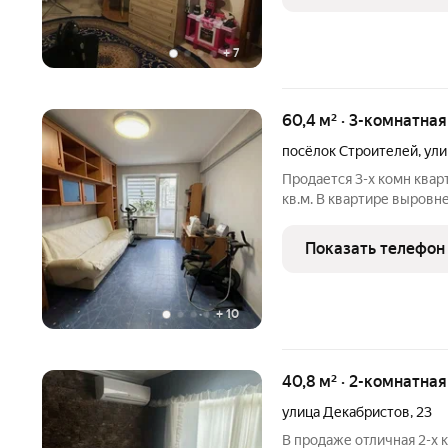
+
7
60,4 м² · 3-комнатна
посёлок Строителей
,
ули
Продается 3-х комн квар
кв.м. В квартире выровн
зале ламинат, в комнате 
межкомнатные и входная
Показать телефон
застеклены
+
10
40,8 м² · 2-комнатна
улица Декабристов
,
23
В продаже отличная 2-х 