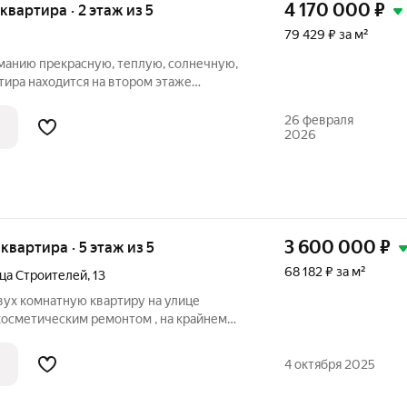
4 170 000
₽
 квартира · 2 этаж из 5
79 429 ₽ за м²
анию прекрасную, теплую, солнечную,
тира находится на втором этаже
 и балкон ПВХ. Поменяна входная дверь,
ванная и туалет в кафеле. В шаговой
26 февраля
2026
3 600 000
₽
 квартира · 5 этаж из 5
68 182 ₽ за м²
ца Строителей
,
13
вух комнатную квартиру на улице
косметическим ремонтом , на крайнем
сейфовая , остальное сможете воплотить
 самом районе хорошо развита
4 октября 2025