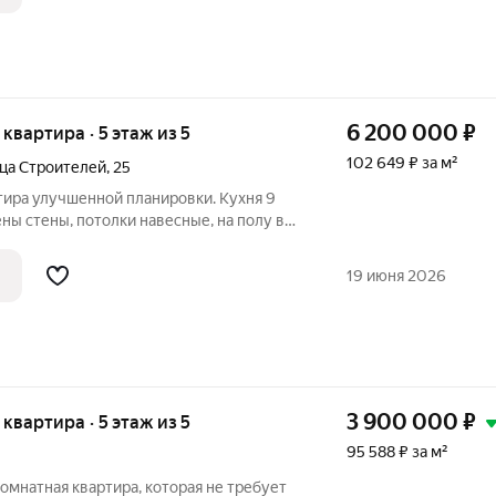
6 200 000
₽
я квартира · 5 этаж из 5
102 649 ₽ за м²
ца Строителей
,
25
тира улучшенной планировки. Кухня 9
ены стены, потолки навесные, на полу в
ковролин, кухня и коридор в кафеле,
 дверь заменены, окна ПВХ, 2 лоджии
19 июня 2026
3 900 000
₽
я квартира · 5 этаж из 5
95 588 ₽ за м²
комнатная квартира, которая не требует