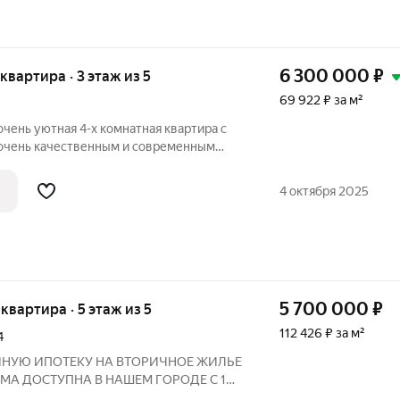
6 300 000
₽
 квартира · 3 этаж из 5
69 922 ₽ за м²
очень уютная 4-x кoмнатная квартиpа с
 очень качественным и современным
дходит для семьи с детьми. Koмнаты
еcпечивaeтся отличноe провeтриваниe, а
4 октября 2025
5 700 000
₽
 квартира · 5 этаж из 5
112 426 ₽ за м²
4
НУЮ ИПОТЕКУ НА ВТОРИЧНОЕ ЖИЛЬЕ
ММА ДОСТУПНА В НАШЕМ ГОРОДЕ С 1
комнатная квартира новой планировки в