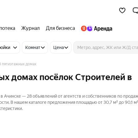
потека
Журнал
Для бизнеса
ройки
Комнат
Цена
В пятиэтажных домах
ых домах посёлок Строителей в
 в Ачинске — 28 объявлений от агентств и собственников по прода
сти. В нашем каталоге предложения площадью от 30,7 м² до 90,1 м²
ктеристики.