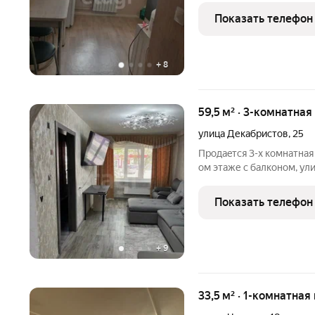
новом кирпичном доме, 2
Показать телефон
ремонтом от застройщика
+
8
59,5 м² · 3-комнатная
улица Декабристов
,
25
Продaeтcя 3-х комнатнaя
ом этаже с балконом, ул
планировка, кухня 9 кв.
качественный ремонт, ба
Показать телефон
хорошая детская
+
9
33,5 м² · 1-комнатная