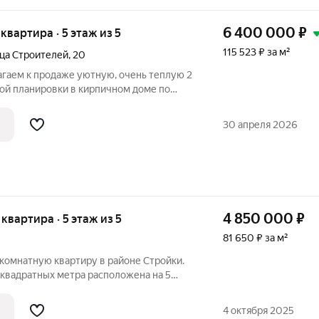
6 400 000
₽
 квартира · 5 этаж из 5
115 523 ₽ за м²
ца Строителей
,
20
агаем к продаже уютную, очень теплую 2
ой планировки в кирпичном доме по
тира площадью 55.4 кв.м расположена на
из качественных материалов,
30 апреля 2026
4 850 000
₽
 квартира · 5 этаж из 5
81 650 ₽ за м²
комнатную квартиру в районе Стройки.
 квадратных метра расположена на 5
н косметический ремонт, одна из спален
ерепланировка узаконена). Санузел
4 октября 2025