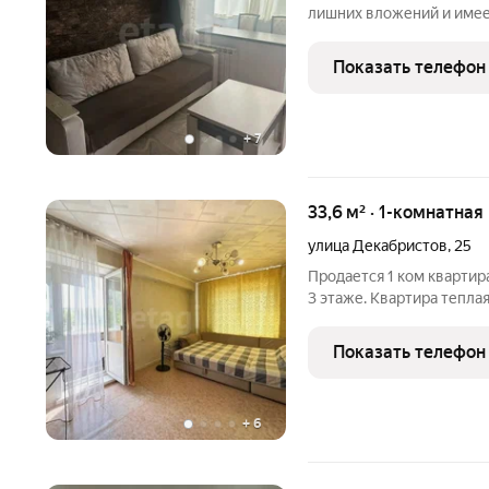
лишних вложений и имеет с
современный ремонт, ве
замена проводки и санте
Показать телефон
совмещен,
+
7
33,6 м² · 1-комнатная
улица Декабристов
,
25
Продается 1 ком кварти
3 этаже. Квартира тепла
квартиры большая кухня!
совмещен, радиаторы от
Показать телефон
+
6