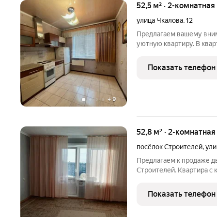
52,5 м² · 2-комнатная
улица Чкалова
,
12
Предлагаем вашему вним
уютную квартиру. В квар
пятиэтажного дома. Окна
сантехника в сан/узле., 
Показать телефон
доступности
+
9
52,8 м² · 2-комнатная
посёлок Строителей
,
ули
Предлагаем к продаже д
Строителей. Квартира с 
этаже, окна ПВХ, дверь 
свою мечту в ремонте. В
Показать телефон
инфраструктура : Школа,