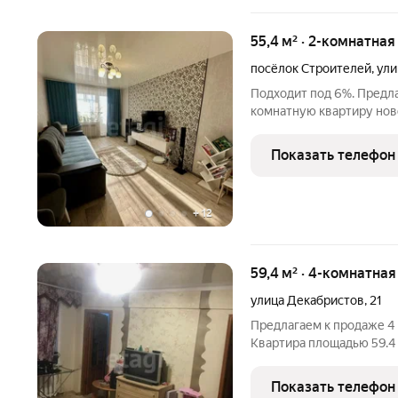
55,4 м² · 2-комнатная
посёлок Строителей
,
ули
Подходит под 6%. Предл
комнатную квартиру нов
улице Строителей . Квар
5 Этаже. Сделан ремонт 
Показать телефон
установлены окна
+
12
59,4 м² · 4-комнатная
улица Декабристов
,
21
Предлагаем к продаже 4 
Квартира площадью 59.4
этаже. В квартире сдела
объединена с кухней ( п
Показать телефон
совмещен в