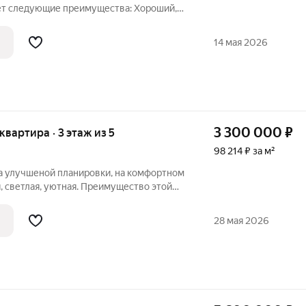
ледующие преимущества: Хороший,
зде установлены окна ПВХ, выполнена
хники, натяжные потолки, санузел
14 мая 2026
3 300 000
₽
 квартира · 3 этаж из 5
98 214 ₽ за м²
ра улучшеной планировки, на комфортном
я, светлая, уютная. Преимущество этой
 Окна ПВХ. Балкон остеклен. Сан узел
опления заменены. На полу линолеум.
28 мая 2026