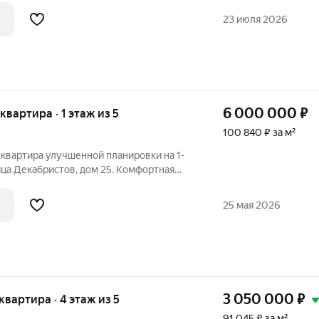
020г. постройки. Квартира с хорошим
23 июля 2026
, с
6 000 000
₽
 квартира · 1 этаж из 5
100 840 ₽ за м²
 квартира улучшенной планировки на 1-
ица Декабристов, дом 25. Комфортная
м, санузел совмещен. Выполнен
лкон застеклен. Во дворе дома есть
25 мая 2026
3 050 000
₽
 квартира · 4 этаж из 5
91 045 ₽ за м²