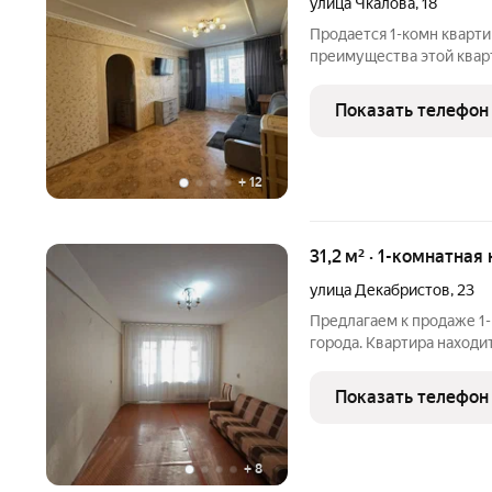
улица Чкалова
,
18
Продается 1-комн кварт
преимущества этой кварт
кладовки, балкон и боль
сантехника заменена, са
Показать телефон
Инфраструктура
+
12
31,2 м² · 1-комнатная
улица Декабристов
,
23
Предлагаем к продаже 1
города. Квартира находи
балконом! Косметический
застеклен. Инфраструкту
Показать телефон
2 школы, в
+
8