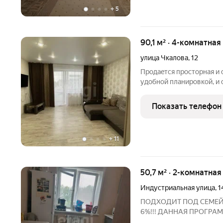
+
5
90,1 м² · 4-комнатная
улица Чкалова
,
12
Пpодаeтcя проcтopнaя и 
удобной плaниpoвкой, и
ремонтом!!! Идeaльнo по
pacпoложeны тaк, что об
Показать телефон
двa
+
11
50,7 м² · 2-комнатная
Индустриальная улица
,
1
ПОДХОДИТ ПОД СЕМЕЙ
6%!!! ДАННАЯ ПРОГРА
АПРЕЛЯ!!!Продаётся 2-х 