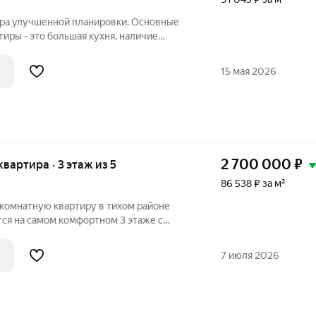
ира улучшенной планировки. Основные
иры - это большая кухня, наличие
шая комната. Окна ПВХ, балкон остеклен,
нузел в кафеле, на полу линолеум.
15 мая 2026
2 700 000
₽
 квартира · 3 этаж из 5
86 538 ₽ за м²
-комнатную квартиру в тихом районе
тся на самом комфортном 3 этаже с
 ремонт, санузел раздельный , балкон
ра вблизи дома отлично развита, рядом
7 июля 2026