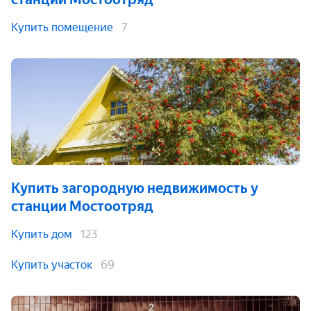
Купить помещение
7
Купить загородную недвижимость
у
станции Мостоотряд
Купить дом
123
Купить участок
69