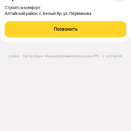
Строится
•
комфорт
Алтайский район, с. Белый Яр, ул. Перминова
Позвонить
новостройке
Застройщик Механизированная колонна №8
С ипотекой