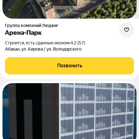
Группа компаний Людвиг
Арена-Парк
Строится, есть сданные
•
эконом
•
4.2 (57)
Абакан, ул. Кирова / ул. Володарского
Позвонить