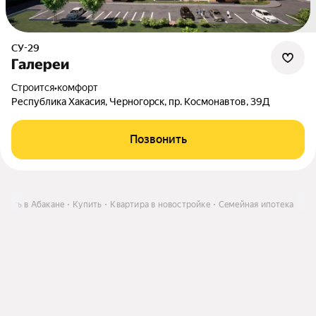
СУ-29
Галереи
Строится
•
комфорт
Республика Хакасия, Черногорск, пр. Космонавтов, 39Д
Позвонить
ость в Абакане
Купить
Квартира в новостройке
Семейная ипотека