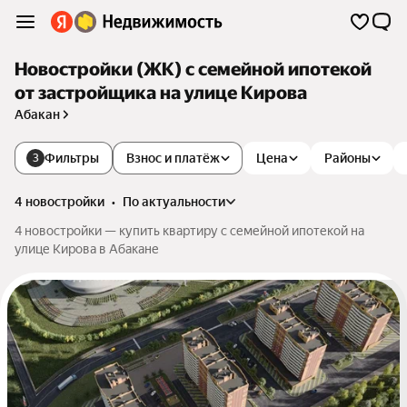
Новостройки (ЖК) с семейной ипотекой
от застройщика на улице Кирова
Абакан
Фильтры
Взнос и платёж
Цена
Районы
3
4 новостройки
•
по актуальности
4 новостройки — купить квартиру с семейной ипотекой на
улице Кирова в Абакане