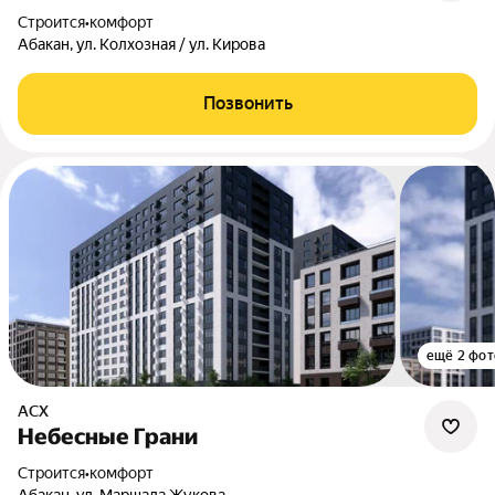
Строится
•
комфорт
Абакан, ул. Колхозная / ул. Кирова
Позвонить
ещё 2 фот
АСХ
Небесные Грани
Строится
•
комфорт