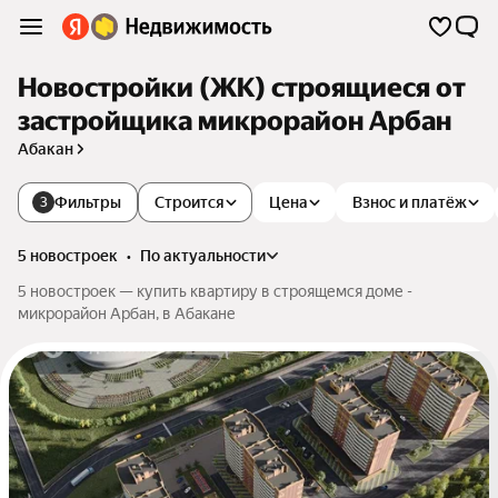
Новостройки (ЖК) строящиеся от
застройщика микрорайон Арбан
Абакан
Фильтры
Строится
Цена
Взнос и платёж
3
5 новостроек
•
по актуальности
5 новостроек — купить квартиру в строящемся доме -
микрорайон Арбан, в Абакане