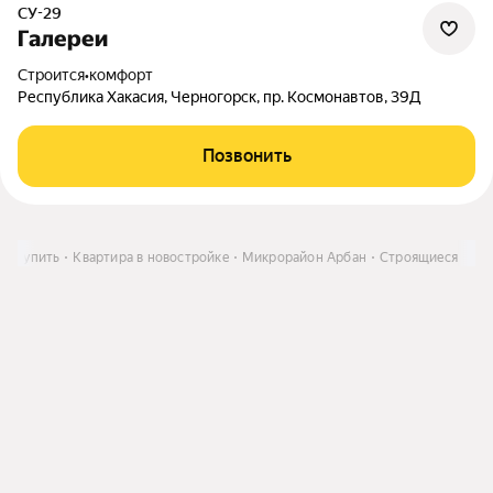
СУ-29
Галереи
Строится
•
комфорт
Республика Хакасия, Черногорск, пр. Космонавтов, 39Д
Позвонить
е
Купить
Квартира в новостройке
Микрорайон Арбан
Строящиеся